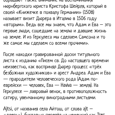
обращают также внимание на воспоминания
нюрнбергского юриста Кристофа Шейрля, который в
своей «Книжечке в похвалу Германии» (1508)
называет визит Дюрера в Италию в 1506 году
«вторым». Ведь все мы знаем, что Адам и Ева – это
первые люди, сошедшие на землю и давшие жизнь
на земле. И из Геркулеса мы сделаем Самсона и то
же самое мы сделаем со всеми прочими».
После находки гравированной доски титульного
листа к изданию «Писем св. До настоящего времени
неизвестно, как воспринял Дюрер процесс «трёх
безбожных художников» и арест Андреа. Адам и Ева
— прародители человеческого рода (Адам по-
еврейски — человек, Ева — Haviva — земля). На
Геркулесе — лавровый венок, в противоположность
сатиру, увенчанному виноградными листьями.
Ajtsi, от названия села Айтош, от слова ajt –