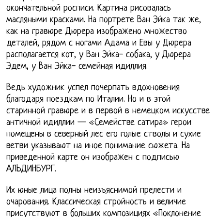
окончательной росписи. Картина рисовалась
масляными красками. На портрете Ван Эйка так же,
как на гравюре Дюрера изображено множество
деталей, рядом с ногами Адама и Евы у Дюрера
располагается кот, у Ван Эйка- собака, у Дюрера
Эдем, у Ван Эйка- семейная идиллия.
Ведь художник успел почерпать вдохновения
благодаря поездкам по Италии. Но и в этой
старинной гравюре и в первой в немецком искусстве
античной идиллии — «Семействе сатира» герои
помещены в северный лес его голые стволы и сухие
ветви указывают на иное понимание сюжета. На
приведенной карте он изображен с подписью
АЛЬДИНБУРГ.
Их юные лица полны неизъяснимой прелести и
очарования. Классическая стройность и величие
присутствуют в больших композициях «Поклонение