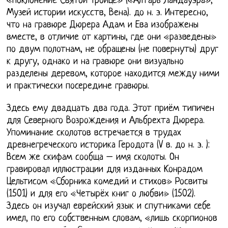
«Поклонение Святой Троице» («Алтарь Ландауэра»,
Музей истории искусств, Вена). до н. э. Интересно,
что на гравюре Дюрера Адам и Ева изображены
вместе, в отличие от картины, где они «разведены»
по двум полотнам, не обращены (не повернуты) друг
к другу, однако и на гравюре они визуально
разделены деревом, которое находится между ними
и практически посередине гравюры.
Здесь ему двадцать два года. Этот приём типичен
для Северного Возрождения и Альбрехта Дюрера.
Упоминание сколотов встречается в трудах
древнегреческого историка Геродота (V в. до н. э. ):
Всем же скифам сообща – имя сколоты. Он
гравировал иллюстрации для изданных Конрадом
Цельтисом «Сборника комедий и стихов» Росвиты
(1501) и для его «Четырёх книг о любви» (1502).
Здесь он изучал еврейский язык и спутниками себе
имел, по его собственным словам, «лишь скорпионов