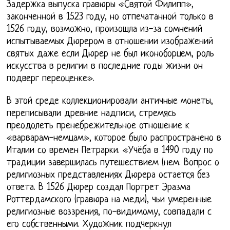
Задержка выпуска гравюры «Святой Филипп»,
законченной в 1523 году, но отпечатанной только в
1526 году, возможно, произошла из-за сомнений
испытываемых Дюрером в отношении изображений
святых даже если Дюрер не был иконоборцем, роль
искусства в религии в последние годы жизни он
подверг переоценке».
В этой среде коллекционировали античные монеты,
переписывали древние надписи, стремясь
преодолеть пренебрежительное отношение к
«варварам-немцам», которое было распространено в
Италии со времен Петрарки. «Учёба в 1490 году по
традиции завершилась путешествием (нем. Вопрос о
религиозных представлениях Дюрера остается без
ответа. В 1526 Дюрер создал Портрет Эразма
Роттердамского (гравюра на меди), чьи умеренные
религиозные воззрения, по-видимому, совпадали с
его собственными. Художник подчеркнул