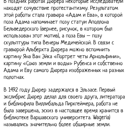
В поздних работах Дюрера некоторые исследователи
находят сочувствие протестантизму. Результатом
этой работы стала гравюра «Адам и Ева», в которой
поза Адама напоминает позу статуи Аполлона
Бельведерского (вернее, рисунок, в котором был
использован этот мотив), а поза Евы – позу
скульптуры типа Венеры Медичейской. В связи с
гравюрой Альберхта Дюрера можно вспомнить
картину Яна Ван Эйка «Портрет четы Арнольфини»,
картину «Союз земли и воды» Рубенса и собственно
Адама и Еву самого Дюрера изображенных на разных
полотнах.
В 1492 году Дюрер задержался в Эльзасе. Первый
экслибрис Дюрер делал для своего друга, литератора
и библиофила Виллибальда Пиркгеймера, работа не
была завершена, эскиз в настоящее время хранится в
библиотеке Варшавского университета. Wageria)
назывались значительно более обширные земли.