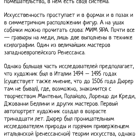
помешательство, в нем есть своя система.
Искусственность проступает и в формах и в позах и
в симметричном расположении фигур. А на ушах
собачки можно прочитать слова: МИМ ЯРА. Почти все
— гравюры на меди, лишь две выполнены в технике
ксилографии. Один из величайших мастеров
западноевропейского Ренессанса.
Однако большая часть исследователей предполагает,
что художник был в Италии 1494 – 1495 годах
(существует также мнение, что до 1506 года Дюрер
там не бывал), где, возможно, знакомится с
творчеством Мантеньи, Полайоло, Лоренцо ди Креди,
Джованни Беллини и других мастеров. Первый
автопортрет художник создал в возрасте
тринадцати лет. Дюрер был проницательным
исследователем природы и горячим приверженцем
итальянской (ренессансной) теории искусства, однако