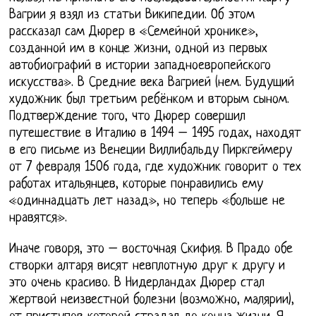
Вагрии я взял из статьи Википедии. Об этом
рассказал сам Дюрер в «Семейной хронике»,
созданной им в конце жизни, одной из первых
автобиографий в истории западноевропейского
искусства». В Средние века Вагрией (нем. Будущий
художник был третьим ребёнком и вторым сыном.
Подтверждение того, что Дюрер совершил
путешествие в Италию в 1494 – 1495 годах, находят
в его письме из Венеции Виллибальду Пиркгеймеру
от 7 февраля 1506 года, где художник говорит о тех
работах итальянцев, которые понравились ему
«одиннадцать лет назад», но теперь «больше не
нравятся».
Иначе говоря, это – восточная Скифия. В Прадо обе
створки алтаря висят невплотную друг к другу и
это очень красиво. В Нидерландах Дюрер стал
жертвой неизвестной болезни (возможно, малярии),