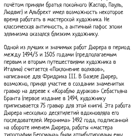
почётом приняли братья покойного (Каспар, Пауль,
Людвиг) и Альбрехт имел возможность некоторое
время работать в мастерской художника. Не
классическая античность, а античный пафос эпохи
эллинизма оказался близким художнику.
Одной из лучших и значимых работ Дюрера в период
между 1494/5 и 1505 годами (предполагаемым
первым и вторым путешествиями художника в
Италию) считается «Поклонение волхвов»,
написанное для Фридриха III. В Базеле Дюрер,
возможно, принял участие в создании знаменитых
гравюр на дереве к «Кораблю дураков» Себастьяна
Бранта (первое издание в 1494, художнику
приписывается 75 гравюр для этой книги). Эта работа
Дюрера несколько десятилетий вдохновляла его
последователей. Иеронима» 1492 года, подписанной
на обороте именем Дюрера, работы «мастера
типографии Бергмана» были атрибутированы ему.