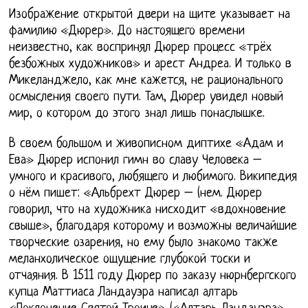
Изображение открытой двери на щите указывает на
фамилию «Дюрер». До настоящего времени
неизвестно, как воспринял Дюрер процесс «трёх
безбожных художников» и арест Андреа. И только в
Микеланджело, как мне кажется, не рационального
осмысления своего пути. Там, Дюрер увидел новый
мир, о котором до этого знал лишь понаслышке.
В своем большом и живописном диптихе «Адам и
Ева» Дюрер испонил гимн во славу Человека –
умного и красивого, любящего и любимого. Википедия
о нём пишет: «Альбрехт Дюрер – (нем. Дюрер
говорил, что на художника нисходит «вдохновение
свыше», благодаря которому и возможны величайшие
творческие озарения, но ему было знакомо также
меланхолическое ощущение глубокой тоски и
отчаяния. В 1511 году Дюрер по заказу нюрнбергского
купца Маттиаса Ландауэра написал алтарь