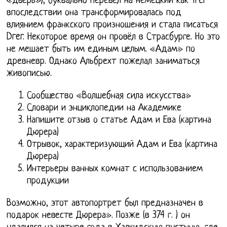
«дверь»), буквально перевёл на немецкий как Trer
впоследствии она трансформировалась под
влиянием франкского произношения и стала писаться
Drer. Некоторое время он провёл в Страсбурге. Но это
не мешает быть им единым целым. «Адам» по
древневр. Однако Альбрехт пожелал заниматься
живописью.
Сообщество «Волшебная сила искусства»
Словари и энциклопедии на Академике
Напишите отзыв о статье Адам и Ева (картина
Дюрера)
Отрывок, характеризующий Адам и Ева (картина
Дюрера)
Интерьеры ванных комнат с использованием
продукции
Возможно, этот автопортрет был предназначен в
подарок невесте Дюрера». Позже (в 374 г. ) он