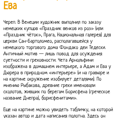
Ева
Череп. В Венеции художник выполнил по заказу
немецких купцов «Праздник венков из роз» (или
«Праздник чёток», Прага, Национальная галерея) для
церкви Сан-Бартоломео, располагавшейся у
немецкого торгового дома Фондако деи Тедески.
Античный мотив — лишь повод для осуждения
суетности и греховности. Чета Арнольфини
изображена в домашнем интерьере, а Адам и Ева у
Дюрера в природном «интерьере» (и на гравюре и
на картине окружение изобилует деталями). По
мнению Рыбакова, древние греки именовали
сколотов, живших по берегам Борисфена (греческое
название Днепра), борисфенитами».
Еще на картине можно увидеть табличку, на которой
указан автор и дата написания полотна. Здесь он