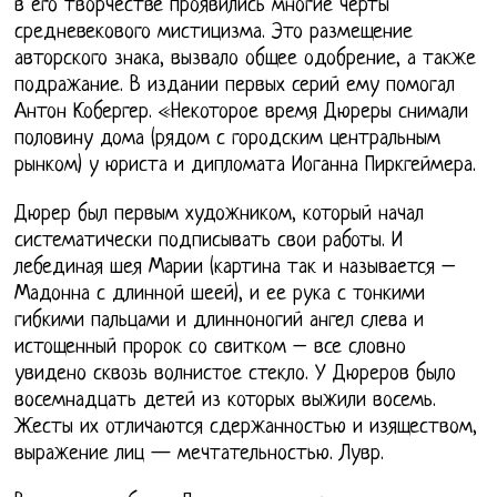
в его творчестве проявились многие черты
средневекового мистицизма. Это размещение
авторского знака, вызвало общее одобрение, а также
подражание. В издании первых серий ему помогал
Антон Кобергер. «Некоторое время Дюреры снимали
половину дома (рядом с городским центральным
рынком) у юриста и дипломата Иоганна Пиркгеймера.
Дюрер был первым художником, который начал
систематически подписывать свои работы. И
лебединая шея Марии (картина так и называется –
Мадонна с длинной шеей), и ее рука с тонкими
гибкими пальцами и длинноногий ангел слева и
истощенный пророк со свитком – все словно
увидено сквозь волнистое стекло. У Дюреров было
восемнадцать детей из которых выжили восемь.
Жесты их отличаются сдержанностью и изяществом,
выражение лиц — мечтательностью. Лувр.