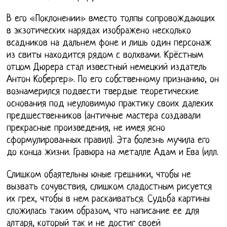
В его «Поклонении» вместо толпы сопровождающих
в экзотических нарядах изображено несколько
всадников на дальнем фоне и лишь один персонаж
из свиты находится рядом с волхвами. Крёстным
отцом Дюрера стал известный немецкий издатель
Антон Кобергер». По его собственному признанию, он
вознамерился подвести твердые теоретические
основания под неуловимую практику своих далеких
предшественников (античные мастера создавали
прекрасные произведения, не имея ясно
сформулированных правил). Эта болезнь мучила его
до конца жизни. Гравюра на металле Адам и Ева (илл.
Слишком обаятельны юные грешники, чтобы не
вызвать сочувствия, слишком сладостным рисуется
их грех, чтобы в нем раскаиваться. Судьба картины
сложилась таким образом, что написание ее для
алтаря, который так и не достиг своей