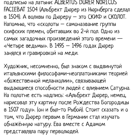
подписью на латыни: ALBERTUS DURER NORICUS
FACIEBAT 1504 (Альбрехт Дюрер из Нюрнберга сделал
в 1504). А волхвы по Дюреру – это СКИФ и СКОЛОТ.
Напомню, что «сколоты – самоназвание группы
скифских племен, обитавших во 2-й пол. Одно из
самых загадочных произведений этого времени —
«Четыре ведьмы». В 1495 – 1496 годах Дюрер
занялся и гравировкой на меди.
Художник, несомненно, был знаком с выдвинутой
итальянскими философами-неоплатониками теорией
«божественной меланхолии», связывающей
выдающиеся способности людей с влиянием Сатурна.
На полотне есть надпись: «Альбрехт Дюрер, немец,
нарисовал эту картину после Рождества Богородицы
в 1507 году». (он и был-то Рыбой). Стоит сказать и о
том, что Дюрер первым в Германии стал изучать
обнажённую натуру. Ева вместе с Адамом
представляла пару перволюдей.