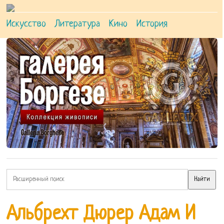
Искусство
Литература
Кино
История
Альбрехт Дюрер Адам И