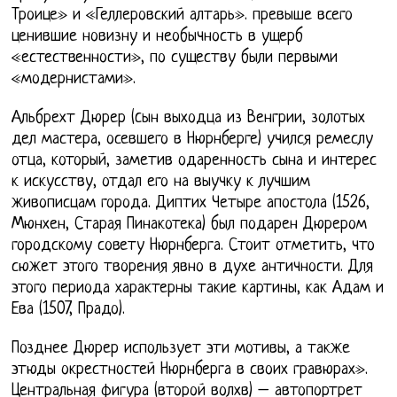
Троице» и «Геллеровский алтарь». превыше всего
ценившие новизну и необычность в ущерб
«естественности», по существу были первыми
«модернистами».
Альбрехт Дюрер (cын выходца из Венгрии, золотых
дел мастера, осевшего в Нюрнберге) учился ремеслу
отца, который, заметив одаренность сына и интерес
к искусству, отдал его на выучку к лучшим
живописцам города. Диптих Четыре апостола (1526,
Мюнхен, Старая Пинакотека) был подарен Дюрером
городскому совету Нюрнберга. Стоит отметить, что
сюжет этого творения явно в духе античности. Для
этого периода характерны такие картины, как Адам и
Ева (1507, Прадо).
Позднее Дюрер использует эти мотивы, а также
этюды окрестностей Нюрнберга в своих гравюрах».
Центральная фигура (второй волхв) – автопортрет