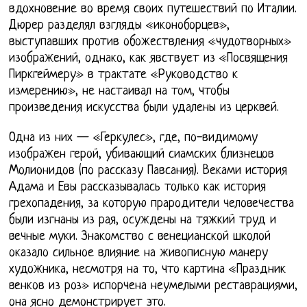
вдохновение во время своих путешествий по Италии.
Дюрер разделял взгляды «иконоборцев»,
выступавших против обожествления «чудотворных»
изображений, однако, как явствует из «Посвящения
Пиркгеймеру» в трактате «Руководство к
измерению», не настаивал на том, чтобы
произведения искусства были удалены из церквей.
Одна из них — «Геркулес», где, по-видимому
изображен герой, убивающий сиамских близнецов
Молионидов (по рассказу Павсания). Веками история
Адама и Евы рассказывалась только как история
грехопадения, за которую прародители человечества
были изгнаны из рая, осуждены на тяжкий труд и
вечные муки. Знакомство с венецианской школой
оказало сильное влияние на живописную манеру
художника, несмотря на то, что картина «Праздник
венков из роз» испорчена неумелыми реставрациями,
она ясно демонстрирует это.