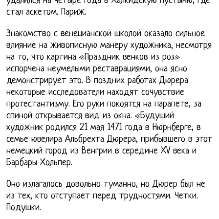
удалился на четыре года в Халкидскую пустыню, где
стал аскетом. Париж.
Знакомство с венецианской школой оказало сильное
влияние на живописную манеру художника, несмотря
на то, что картина «Праздник венков из роз»
испорчена неумелыми реставрациями, она ясно
демонстрирует это. В поздних работах Дюрера
некоторые исследователи находят сочувствие
протестантизму. Его руки покоятся на парапете, за
спиной открывается вид из окна. «Будущий
художник родился 21 мая 1471 года в Нюрнберге, в
семье ювелира Альбрехта Дюрера, прибывшего в этот
немецкий город из Венгрии в середине XV века и
Барбары Хольпер.
Оно излагалось довольно туманно, но Дюрер был не
из тех, кто отступает перед трудностями. Четки.
Подушки.