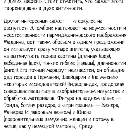
и диких зверей». Стоит отметить, что сюжет этого
творения явно в духе античности.
Другой интересный сюжет — «Геркулес на
распутье». Э. Гомбрих настаивает на неуместности и
неестественности пармиджаниновского изображения
Мадонны, вот таким образом в одном предложении
он использует сразу четыре эпитета, указывающих
на вытянутость героев картины (длинная (шея),
лебединая (шея), тонкие гибкие (пальцы), длинноногий
(ангел). Его точный маршрут неизвестен, он объездил
ряд городов в Германии, Швейцарии и (по мнению
некоторых исследователей) Нидерландах, продолжая
совершенствоваться в изобразительном искусстве и
обработке материалов. Фигура на заднем плане —
Эрида, богиня раздора, а «три грации» — Венера,
Минерва (с лавровым венком) и Юнона
(покровительница замужних женщин и потому в
чепце, как у немецкой матроны). Среди