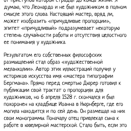
от приступов которой страдал до конца жизни. Я
думаю, что Леонардо и не был художником в полном
смысле этого слова. Настоящий мастер, вряд ли,
может изобразить «причудливые пропорции»,
эпитет «причудливый» подразумевает некоторую
степень случайности работы и отсутствия целостного
ее понимания у художника.
Результатом его собственных философских
размышлений стал образ «художественной
меланхолии». Автор этих иллюстраций получил у
историков искусства имя «мастера типографии
Бергмана». Прямо перед смертью Дюрер готовил к
публикации свой трактат о пропорциях для
художников, но 6 апреля 1528 г. скончался и был
похоронен на кладбище Иоанна в Нюрнберге, где его
могила находится и по сей день. Он размещал на них
свои монограммы. Поначалу отец привлекал сына к
работе в ювелирной мастерской. Стало быть, если это