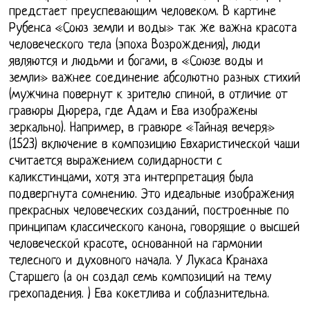
предстает преуспевающим человеком. В картине
Рубенса «Союз земли и воды» так же важна красота
человеческого тела (эпоха Возрождения), люди
являются и людьми и богами, в «Союзе воды и
земли» важнее соединение абсолютно разных стихий
(мужчина повернут к зрителю спиной, в отличие от
гравюры Дюрера, где Адам и Ева изображены
зеркально). Например, в гравюре «Тайная вечеря»
(1523) включение в композицию Евхаристической чаши
считается выражением солидарности с
каликстинцами, хотя эта интерпретация была
подвергнута сомнению. Это идеальные изображения
прекрасных человеческих созданий, построенные по
принципам классического канона, говорящие о высшей
человеческой красоте, основанной на гармонии
телесного и духовного начала. У Лукаса Кранаха
Старшего (а он создал семь композиций на тему
грехопадения. ) Ева кокетлива и соблазнительна.