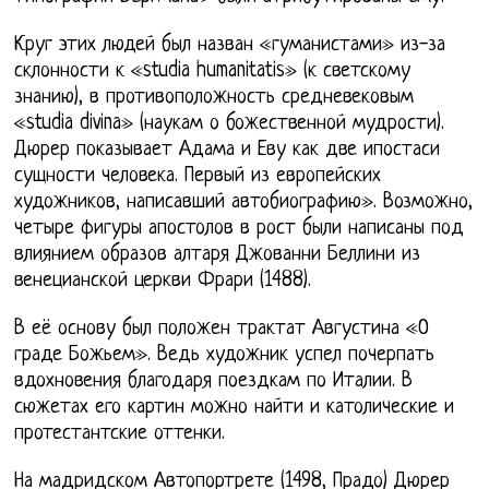
Круг этих людей был назван «гуманистами» из-за
склонности к «studia humanitatis» (к светскому
знанию), в противоположность средневековым
«studia divina» (наукам о божественной мудрости).
Дюрер показывает Адама и Еву как две ипостаси
сущности человека. Первый из европейских
художников, написавший автобиографию». Возможно,
четыре фигуры апостолов в рост были написаны под
влиянием образов алтаря Джованни Беллини из
венецианской церкви Фрари (1488).
В её основу был положен трактат Августина «О
граде Божьем». Ведь художник успел почерпать
вдохновения благодаря поездкам по Италии. В
сюжетах его картин можно найти и католические и
протестантские оттенки.
На мадридском Автопортрете (1498, Прадо) Дюрер