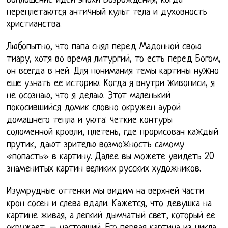
воплощение идей эпохи Возрождения, когда
переплетаются античный культ тела и духовность
христианства.
Любопытно, что папа снял перед Мадонной свою
тиару, хотя во время литургий, то есть перед Богом,
он всегда в ней. Для понимания темы картины нужно
еще узнать ее историю. Когда я внутри живописи, я
не осознаю, что я делаю. Этот маленький
покосившийся домик словно окружен аурой
домашнего тепла и уюта: четкие контуры
соломенной кровли, плетень, где прорисован каждый
прутик, дают зрителю возможность самому
«попасть» в картину. Далее вы можете увидеть 20
знаменитых картин великих русских художников.
Изумрудные оттенки мы видим на верхней части
крон сосен и слева вдали. Кажется, что девушка на
картине живая, а легкий дымчатый свет, который ее