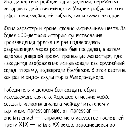
Иногда картина рождается из явлений, пережитых
автором в действительности. Увидев любую из этих
работ, невозможно её забыть, как и самих авторов.
Юона характерны яркие, словно «кричащие» цвета. За
более 500-летнюю историю существования
произведения фреска не раз подвергалась
разрушениям: через роспись был проделан, а затем
заложен дверной проем, трапезную монастыря, где
находится изображение использовали как оружейный
склад, тюрьму, подвергали бомбежке. В этой картине
как раз и виден скульптор в Микеланджело.
Победитель и должен был создать образ
искушаемого святого. Хорошее описание может
создать иллюзию диалога между читателем и
картиной. impressionnisme, от impression —
впечатление) — направление в искусстве последней
трети XIX — начала XX веков, зародившееся во