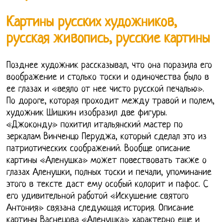
Картины русских художников,
русская живопись, русские картины
Позднее художник рассказывал, что она поразила его
воображение и столько тоски и одиночества было в
ее глазах и «веяло от нее чисто русской печалью».
По дороге, которая проходит между травой и полем,
художник Шишкин изобразил две фигуры.
«Джоконду» похитил итальянский мастер по
зеркалам Винченцо Перуджа, который сделал это из
патриотических соображений. Вообще описание
картины «Аленушка» может повествовать также о
глазах Аленушки, полных тоски и печали, упоминание
этого в тексте даст ему особый колорит и пафос. С
его удивительной работой «Искушение святого
Антония» связана следующая история. Описание
картины Васнецова «Аленушка» характерно еще и