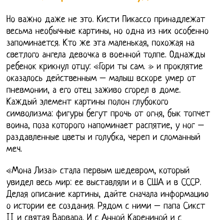
Но важно даже не это. Кисти Пикассо принадлежат
весьма необычные картины, но одна из них особенно
запоминается. Кто же эта маленькая, похожая на
светлого ангела девочка в военной толпе. Однажды
ребенок крикнул отцу: «Гори ты сам. » и проклятие
оказалось действенным – малыш вскоре умер от
пневмонии, а его отец заживо сгорел в доме.
Каждый элемент картины полон глубокого
символизма: фигуры бегут прочь от огня, бык топчет
воина, поза которого напоминает распятие, у ног –
раздавленные цветы и голубка, череп и сломанный
меч.
«Мона Лиза» стала первым шедевром, который
увидел весь мир: ее выставляли и в США и в СССР.
Делая описание картины, дайте сначала информацию
о истории ее создания. Рядом с ними – папа Сикст
II и святая Варвара. И с Анной Карениной и с