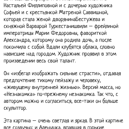
Настальей Филлиповной и с дочерью художника
Софьей и с крестьянкой Матреной Саввишной,
которая стала женой дворянинаБестужева и
скняжной Варварой Туркестанишвили – фрейлиной
императрицы Марии Федоровны, фавориткой
Александра, которому она родила дочь, а после
покончила с собой. Вдали клубятся облака, словно
нависшие над городом. Художник проявил в этом
произведении весь свой талант.
Он «избегал изображать сильные страсти», отдавая
предпочтение тихому пейзажу и человеку,
«живущему внутренней жизнью». Версий масса, но
«Незнакомка» по-прежнему незнакомка. Так что, с
автором можно и согласиться, все-таки он больше
скульптор.
Эта картина – очень светлая и яркая. В этой картине
все созвучно: и Аленушка, впавшая в горькие