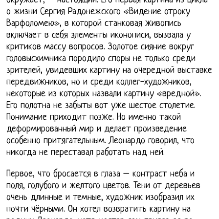
окружает, – настоящий. Его первая картина из цикла
о жизни Сергия Радонежского «Видение отроку
Варфоломею», в которой станковая живопись
включает в себя элементы иконописи, вызвала у
критиков массу вопросов. Золотое сияние вокруг
головысхимника породило споры не только среди
зрителей, увидевших картину на очередной выставке
передвижников, но и среди коллег-художников,
некоторые из которых назвали картину «вредной».
Его полотна не забыты вот уже шестое столетие.
Понимание приходит позже. Но именно такой
деформированный мир и делает произведение
особенно притягательным. Леонардо говорил, что
никогда не переставал работать над ней.
Первое, что бросается в глаза – контраст неба и
поля, голубого и желтого цветов. Тени от деревьев
очень длинные и темные, художник изобразил их
почти чёрными. Он хотел возвратить картину на