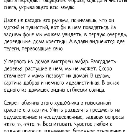
цвета передают ощущение мороза, холода и чистоты
снега, укрывающего всю землю.
Даже не касаясь его руками, понимаешь, что он
мягкий и пушистый, вот бы в нем поваляться. На
заднем фоне мы можем увидеть, в первую очередь,
деревянные дома крестьян. А вдали виднеются две
телеги, перевозящие сено.
У первого из домов выстроен амбар. Разглядеть
деревья, растущие в нем, мы не может. Скоро
стемнеет и мамы позовут их домой. В целом,
картина добрая и немного идеалистичная. В окнах
одного из домишек видны отблески солнца.
Секрет обаяния этого художника в изысканной
красоте его картин. Учить разделять предметы на
одушевленные и неодушевленные, задавая вопросы
«кто. », «что. ». Воспитывать чувство любви к
родной природе, вдумчивое, бережное отношение к