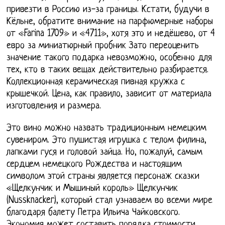
привезти в Россию из-за границы. Кстати, будучи в
Кёльне, обратите внимание на парфюмерные наборы
от «Farina 1709» и «4711», хотя это и недёшево, от 4
евро за миниатюрный пробник Зато переоценить
значение такого подарка невозможно, особенно для
тех, кто в таких вещах действительно разбирается.
Коллекционная керамическая пивная кружка с
крышечкой. Цена, как правило, зависит от материала
изготовления и размера.
Это вино можно назвать традиционным немецким
сувениром. Это пушистая игрушка с телом филина,
лапками гуся и головой зайца. Но, пожалуй, самым
сердцем немецкого Рождества и настоящим
символом этой страны является персонаж сказки
«Щелкунчик и Мышиный король» Щелкунчик
(Nussknacker), который стал узнаваем во всеми мире
благодаря балету Петра Ильича Чайковского.
Экономия может составить порядка стоимости