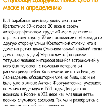
Столбовая дворянка: поиск слов по
маске и определению
Н. Л. Барабанов описывая улицу детства –
Крепостную 30-х годов 20 века в своем
автобиографическом труде «О моём детстве и
отрочестве» спустя 70 лет вспоминает: «Перейдя на
другую сторону улицы (Крепостной) отмечу, что в
доме напротив дома Смирнова (самый крайний тогда
дом города, у луга) жил когда-то (по словам
тетушек) человек интересовавшийся астрономией у
него был телескоп, с помощью которого он
рассматривал небо» Ко времени детства Николая
Леонидовича, обсерватории уже не было, как и не
было уже в живых Антона Фортунатовича, умершего
по моим сведениям в 1921 году. Дворянство
возникло в России в XII веке как младшая ветвь
военно-служилого сословия. Так мы и разобрались с