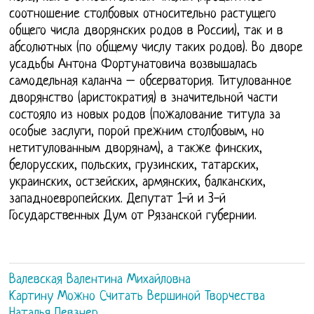
соотношение столбовых относительно растущего
общего числа дворянских родов в России), так и в
абсолютных (по общему числу таких родов). Во дворе
усадьбы Антона Фортунатовича возвышалась
самодельная каланча – обсерватория. Титулованное
дворянство (аристократия) в значительной части
состояло из новых родов (пожалование титула за
особые заслуги, порой прежним столбовым, но
нетитулованным дворянам), а также финских,
белорусских, польских, грузинских, татарских,
украинских, остзейских, армянских, балканских,
западноевропейских. Депутат 1-й и 3-й
Государственных Дум от Рязанской губернии.
Валевская Валентина Михайловна
Картину Можно Считать Вершиной Творчества
Наталья Певзнер