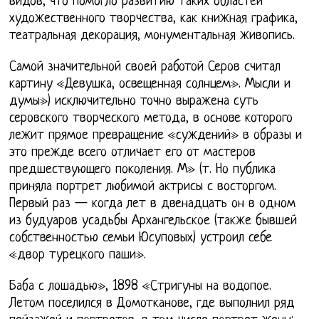
видов, что помогло развитию таких областей
художественного творчества, как книжная графика,
театральная декорация, монументальная живопись.
Самой значительной своей работой Серов считал
картину «Девушка, освещенная солнцем». Мысли и
думы») исключительно точно выражена суть
серовского творческого метода, в основе которого
лежит прямое превращение «суждений» в образы и
это прежде всего отличает его от мастеров
предшествующего поколения. М» (т. Но публика
приняла портрет любимой актрисы с восторгом.
Первый раз — когда лет в двенадцать он в одном
из будуаров усадьбы Архангельское (также бывшей
собственностью семьи Юсуповых) устроил себе
«двор турецкого паши».
Баба с лошадью», 1898 «Стригуны на водопое.
Летом поселился в Домотканове, где выполнил ряд