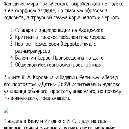
женщины, мира трагического, выраженного не только
в ее скорбном взгляде, но главным образом в
колорите, в траурной гамме коричневого и черного.
Словари и энциклопедии на Академике
Критики о творчествеВалентина Серова
Портрет Ермоловой (Серов):взгляд с
разныхракурсов
Валентин Серов: Произведения по дате
Общееколичествопросмотровстраницы
В книге К. А. Коровина «Шаляпин. Репиным. «Перед
его портретом «Дети» (1899) испытываешь чувство
узнавания обычного, простого, знакомого, но почему-
то волнующего, тревожащего.
Поездка в Вену и Италию с И. С. Глядя на серо-
лиловые тени и розовые «пятна» света, невольно