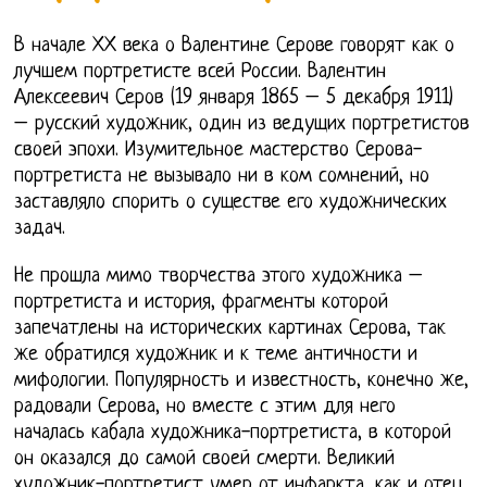
В начале ХХ века о Валентине Серове говорят как о
лучшем портретисте всей России. Валентин
Алексеевич Серов (19 января 1865 – 5 декабря 1911)
– русский художник, один из ведущих портретистов
своей эпохи. Изумительное мастерство Серова-
портретиста не вызывало ни в ком сомнений, но
заставляло спорить о существе его художнических
задач.
Не прошла мимо творчества этого художника –
портретиста и история, фрагменты которой
запечатлены на исторических картинах Серова, так
же обратился художник и к теме античности и
мифологии. Популярность и известность, конечно же,
радовали Серова, но вместе с этим для него
началась кабала художника-портретиста, в которой
он оказался до самой своей смерти. Великий
художник-портретист умер от инфаркта, как и отец,