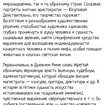
мироощущению, так и по образному строю. Создавая
портреты знатных аристократок — Юсуповой.
Действительно, его творчество поражает
богатством и разнообразием художественных
решений, способностью художника одинаково
глубоко проникнуть в душу человека и сущность
социальных явлений, найти специфические средства
выражения для воплощения индивидуальности
конкретного человека и поэзии мифа, особой повадки
животных и «лоска» светской жизни.
Первоначально в Древнем Риме слово imperium
обозначало верховную власть (военную, судебную,
административную), которой обладали высшие
магистраты — консулы, преторы, диктаторы и др. В
истории эстетики сущность искусства
истолковывалась как подражание (мимезис),
чувственное выражение сверхчувственного и т. п. Он
добился поставленной цели — чувства «свежести,