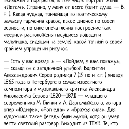
пейзажей и портретов, в том числе портрет жены:
«Летом». Странно, у меня от всего болит душа. — В.
Р. ). Какая чудная, тончайшая по поэтическому
замыслу гармония красок, какое дивное по своей
верности, по силе впечатления построение (как
«верно» расположены пасущиеся лошади и
мальчишка, сидящий на земле), какой точный в своей
крайнем упрощении рисунок.
— Есть у вас время. » — «Пойдем, я вам покажу»,
— сказал он с загадочной улыбкой. Валентин
Александрович Серов родился 7 (19 по н. ст. ) января
1865 года в Петербурге в семье известного
композитора и музыкального критика Александра
Николаевича Серова (1820—1871) — младшего
современника М. Глинки и А. Даргомыжского, автора
опер «Юдифь», «Рогнеда» и «Вражья сила». Для
художника такие беседы были мукой, хотя он умел
вести светский разговор. Выходит из ТПХВ. Те, кто