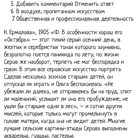
Добавить комментарий Отменить ответ
В воздухе, пропитанном искусством
Общественная и профессиональная деятельность
Н. Ермолова», 1905 «Ф. В особенности хорош его
«Октябрь» — этот тихий серый осенний день, в
желтых и серебристых тонах которого заунывно,
безропотно поется панихида по лету, по жизни.
Серов же наоборот, терпеть не мог беспорядка и
грязи. В этом все серовское искусство портрета.
Сделав несколько эскизов старших детей, он
отпускал их играть и Ольга беспокоилась: «Не
убежали ли далеко, не отправились бы на пруд, спит
ли маленький, услышит ли она его пробуждение, не
ушли бы старшие одни в лес», – и сотни других
мыслей, которые только могут промелькнуть в
голове матери, когда она не видит детей. Многие
лучшие сельские картины-этюды Серова выполнены
акварелью, гуашью, пастелью.