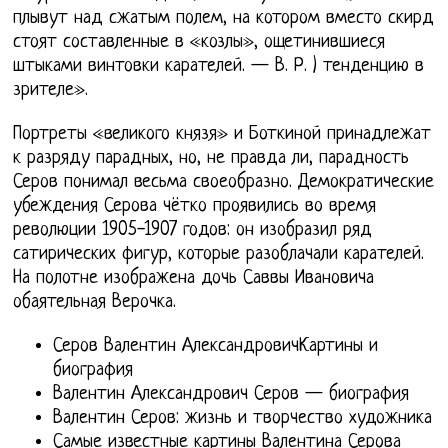
плывут над сжатым полем, на котором вместо скирд
стоят составленные в «козлы», ощетинившиеся
штыками винтовки карателей. — В. Р. ) тенденцию в
зрителе».
Портреты «великого князя» и Боткиной принадлежат
к разряду парадных, но, не правда ли, парадность
Серов понимал весьма своеобразно. Демократические
убеждения Серова чётко проявились во время
революции 1905-1907 годов: он изобразил ряд
сатирических фигур, которые разоблачали карателей.
На полотне изображена дочь Саввы Ивановича
обаятельная Верочка.
Серов Валентин АлександровичКартины и
биография
Валентин Александрович Серов — биография
Валентин Серов: жизнь и творчество художника
Самые известные картины Валентина Серова