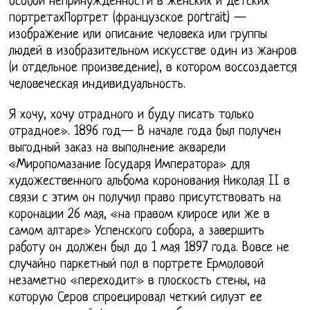
особой непринужденности в женских и детских
портретахПортрет (французское portrait) —
изображение или описание человека или группы
людей в изобразительном искусстве один из жанров
(и отдельное произведение), в котором воссоздается
человеческая индивидуальность.
Я хочу, хочу отрадного и буду писать только
отрадное». 1896 год— В начале года был получен
выгодный заказ на выполнение акварели
«Миропомазание Государя Императора» для
художественного альбома коронования Николая II в
связи с этим он получил право присутствовать на
коронации 26 мая, «на правом клиросе или же в
самом алтаре» Успенского собора, а завершить
работу он должен был до 1 мая 1897 года. Вовсе не
случайно паркетный пол в портрете Ермоловой
незаметно «переходит» в плоскость стены, на
которую Серов спроецировал четкий силуэт ее