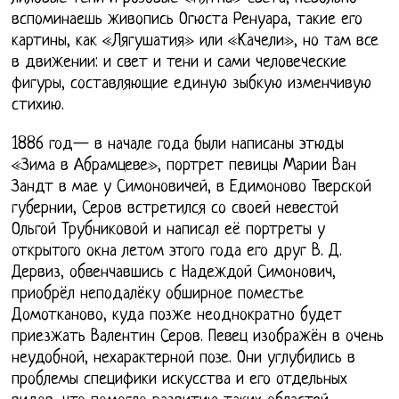
вспоминаешь живопись Огюста Ренуара, такие его
картины, как «Лягушатия» или «Качели», но там все
в движении: и свет и тени и сами человеческие
фигуры, составляющие единую зыбкую изменчивую
стихию.
1886 год— в начале года были написаны этюды
«Зима в Абрамцеве», портрет певицы Марии Ван
Зандт в мае у Симоновичей, в Едимоново Тверской
губернии, Серов встретился со своей невестой
Ольгой Трубниковой и написал её портреты у
открытого окна летом этого года его друг В. Д.
Дервиз, обвенчавшись с Надеждой Симонович,
приобрёл неподалёку обширное поместье
Домотканово, куда позже неоднократно будет
приезжать Валентин Серов. Певец изображён в очень
неудобной, нехарактерной позе. Они углубились в
проблемы специфики искусства и его отдельных