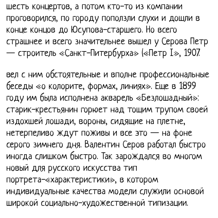
шесть концертов, а потом кто-то из компании
проговорился, по городу поползли слухи и дошли в
конце концов до Юсупова-старшего. Но всего
страшнее и всего значительнее вышел у Серова Петр
— строитель «Санкт-Питербурха» («Петр I», 1907.
вел с ним обстоятельные и вполне профессиональные
беседы «о колорите, формах, линиях». Еще в 1899
году им была исполнена акварель «Безлошадный»:
старик-крестьянин горюет над тощим трупом своей
издохшей лошади, вороны, сидящие на плетне,
нетерпеливо ждут поживы и все это — на фоне
серого зимнего дня. Валентин Серов работал быстро
иногда слишком быстро. Так зарождался во многом
новый для русского искусства тип
портрета-«характеристики», в котором
индивидуальные качества модели служили основой
широкой социально-художественной типизации.