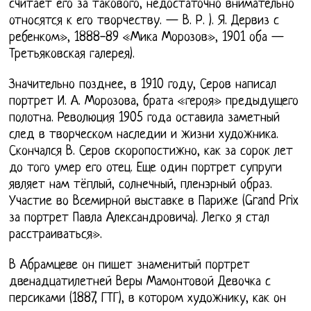
считает его за такового, недостаточно внимательно
относятся к его творчеству. — В. Р. ). Я. Дервиз с
ребенком», 1888-89 «Мика Морозов», 1901 оба —
Третьяковская галерея).
Значительно позднее, в 1910 году, Серов написал
портрет И. А. Морозова, брата «героя» предыдущего
полотна. Революция 1905 года оставила заметный
след в творческом наследии и жизни художника.
Скончался В. Серов скоропостижно, как за сорок лет
до того умер его отец. Еще один портрет супруги
являет нам тёплый, солнечный, пленэрный образ.
Участие во Всемирной выставке в Париже (Grand Prix
за портрет Павла Александровича). Легко я стал
расстраиваться».
В Абрамцеве он пишет знаменитый портрет
двенадцатилетней Веры Мамонтовой Девочка с
персиками (1887, ГТГ), в котором художнику, как он