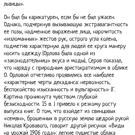
львицы».
Он был бы карикатурен, если бы не был ужасен.
Однако, подчеркнув вызывающую экстравагантность
ее позы, надменное выражение лица, нарочитость
«изломанных» жестов рук, острого угла колена,
подметив характерную для людей ее круга манеру
носить одежду (Орлова была одной из
«законодательниц» вкуса и моды), Серов показал,
что наряду с природным аристократизмом в облике
О. Орловой отчетливо проявились все наиболее
«характерные черты декаданса: нервозность,
беспокойство изысканность и вульгарность» (Г.
Картина проникнута чувством глубокой
безысходности. 15 в. ) привело к резкому росту
выпуска книг. О том, что взойдет из свинцовых
«семян», брошенных в русскую землю щедрой рукой
Николая Кровавого, говорит другой рисунок «Виды
на урожай 1906 года»: легкие пушистые облака