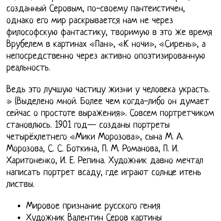
созданный Серовым, по-своему пантеистичен,
однако его мир раскрывается нам не через
философскую фантастику, творимую в это же время
Врубелем в картинах «Пан», «К ночи», «Сирень», а
непосредственно через активно опоэтизированную
реальность.
Ведь это лучшую частицу жизни у человека украсть.
» (Выделено мной. Более чем когда-либо он думает
сейчас о простоте выражения». Совсем портретчиком
становлюсь. 1901 год— созданы портреты
четырёхлетнего «Мики Морозова», сына М. А.
Морозова, С. С. Боткина, П. М. Романова, П. И.
Харитоненко, И. Е. Репина. Художник давно мечтал
написать портрет всаду, где играют солнце итень
листвы.
Мировое признание русского гения
Художник Валентин Серов картины