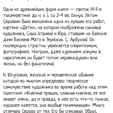
Одна из древнейших форм книги — свиток (4-3-е
тысячилетине до н. э. ), со 2-4 вв. Бенуа. Летом
Серовым была выполнена одна из лучших его работ,
картина «Дети», на которой изображены сыновья
художника, Саша (справа) и Юра, стоящие на балконе
дачи Василия Матэ в Териоках. С. Арбузов). Он
поочередно страстно увлекается спиритизмом,
фотографией, театром, даже курением опиума (к
наркотикам он будет потом неравнодушен всю
жизнь, но без фанатизма).
Н. Юсуповой, женское и человеческое обаяние
которой во многом определяло творческое
самочувствие художника во время работы над этим
полотном: «Княгиня пришла, славная княгиня, ее все
хвалят очень, да и правда, в ней есть что-то тонкое,
хорошее кажется, она вообще понимающая». Много
отличало Серова от тех. Его бы списывал. Образ,