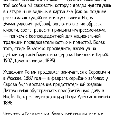
той особенной свежести, которую всегда чувствуешь
в натуре и не видишь в картинах» (как он позднее
рассказывал художник и искусствовед Игорь
Эммануилович Грабарю), воплотив в этих образах
юности, света, радости принципы импрессионизма,
— причем с беспрецедентной для национальной
традиции последовательностью и полнотой. Более
того, стиль Ге можно проследить, взглянув на
лучшие картины Валентина Серова. Поездка в Париж.
1907. Домотканово», 1895).
Художник Репин продолжал заниматься с Серовым и
в Москве. 1887 год— в феврале серьёзно заболел: у
Серова было воспаление предстательной железы.
Летом начал обустраивать приобретённую дачу в
Ино16. Портрет великого князя Павла Александровича.
1898.
Чего это. «Солдатушки, браво, ребятушки, где же