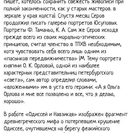
пишет, хотелось сохранить свежесть живописи при
полной законченности, как у старых мастеров. в
зеркале у края холста). Спустя месяц Серов
продолжил писать галерею портретов Юсуповых.
Портреты Ф. Таманьо, К. А. Сам же Серов исходя
прежде всего из своих морально-этических
принципов, считал членство в ТПХВ необходимым,
хотя чувствовать себя всего лишь одним из
«пасынков передвижничества» (М. Тему портрета
княгини О. К. Орловой, одной из наиболее
характерных представительниц петербургского
«света», сам автор определил словами,
«вложенными» им в уста его героини: «А я Ольга
Орлова и мне все позволено и все, что я делаю,
хорошо».
В работе «Одиссей и Навзикая» изображен фрагмент
древнегреческого мифа о потерпевшем крушение
Одиссее, очутившемся на берегу феакийского