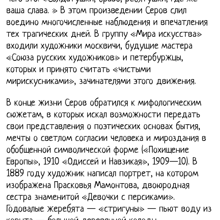
ваша слава. » В этом произведении Серов слил
воедино многочисленные наблюдения и впечатления
тех трагических дней. В группу «Мира искусства»
входили художники москвичи, будущие мастера
«Союза русских художников» и петербуржцы,
которых и принято считать «чистыми
мирискусниками», зачинателями этого движения.
В конце жизни Серов обратился к мифологическим
сюжетам, в которых искал возможности передать
свои представления о поэтических основах бытия,
мечты о светлом согласии человека и мироздания в
обобщенной символической форме («Похищение
Европы», 1910 «Одиссей и Навзикая», 1909—10). В
1889 году художник написал портрет, на котором
изображена Прасковья Мамонтова, двоюродная
сестра знаменитой «Девочки с персиками».
Годовалые жеребята — «стригуны» — пьют воду из