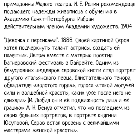
примадонны Малого театра. И. Е. Репин рекомендовал
подающего надежды живописца к обучению в
Академию Санкт-Петербурга. Избран
действительным членом Академии художеств. 1904.
"Девочка с персиками". 1888. Своей картиной Серов
хотел подчеркнуть талант актрисы, создать ей
памятник. Летом вместе с матерью посетил
Вагнеровский фестиваль в Байрейте. Одним из
безусловных шедевров серовской кисти стал портрет
другого итальянского певца, блистательного тенора,
обладателя «золотого горла», голоса «такой могучей
силы и волшебной красоты, каких уже после него не
слыхали» (И. Любил он и её подвижность лица и её
грацию» А. Н. Бенуа отметил, что «в последнем из
своих больших портретов, в портрете княгини
Юсуповой, Серов встал вровень с величайшими
мастерами женской красоты».