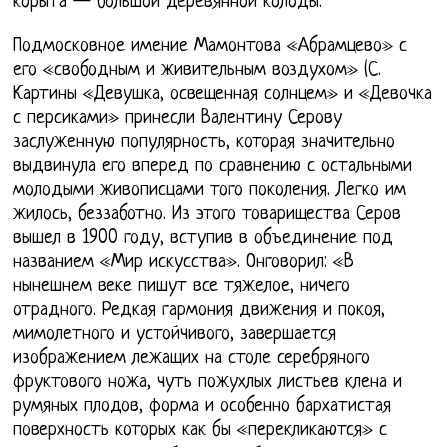
корыта — большой деревянной колоды.
Подмосковное имение Мамонтова «Абрамцево» с
его «свободным и живительным воздухом» (С.
Картины «Девушка, освещенная солнцем» и «Девочка
с персиками» принесли Валентину Серову
заслуженную популярность, которая значительно
выдвинула его вперед по сравнению с остальными
молодыми живописцами того поколения. Легко им
жилось, беззаботно. Из этого товарищества Серов
вышел в 1900 году, вступив в объединение под
названием «Мир искусства». Онговорил: «В
нынешнем веке пишут все тяжелое, ничего
отрадного. Редкая гармония движения и покоя,
мимолетного и устойчивого, завершается
изображением лежащих на столе серебряного
фруктового ножа, чуть пожухлых листьев клена и
румяных плодов, форма и особенно бархатистая
поверхность которых как бы «перекликаются» с