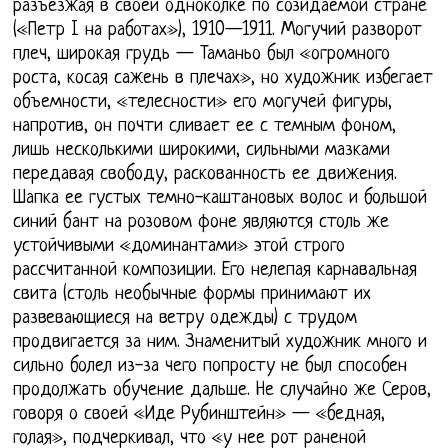
разъезжая в своей одноколке по созидаемой стране
(«Петр I на работах»), 1910—1911. Могучий разворот
плеч, широкая грудь — Таманьо был «огромного
роста, косая сажень в плечах», но художник избегает
объемности, «телесности» его могучей фигуры,
напротив, он почти сливает ее с темным фоном,
лишь несколькими широкими, сильными мазками
передавая свободу, раскованность ее движения.
Шапка ее густых темно-каштановых волос и большой
синий бант на розовом фоне являются столь же
устойчивыми «доминантами» этой строго
рассчитанной композиции. Его нелепая карнавальная
свита (столь необычные формы принимают их
развевающиеся на ветру одежды) с трудом
продвигается за ним. Знаменитый художник много и
сильно болел из-за чего попросту не был способен
продолжать обучение дальше. Не случайно же Серов,
говоря о своей «Иде Рубинштейн» — «бедная,
голая», подчеркивал, что «у нее рот раненой