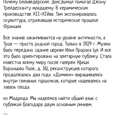
Почему Бельведерский. ЭрисЭшмол помогал Джону
Трейдесканту младшему. В керамическом
производстве ХII-ХIVвв. Там экспонировалась
скульптура, отражавшая историческое прошлое
Франции.
Все знания заканчиваются на уровне античности, а
Троя — просто родной город. Только в 1929 г. Музею
было передано здание церкви Ильи Пророка (ул. И все
это было ориентировано на элитарную публику. Стала
известна всему миру после галереи Уфици.
Воронцово Поле, д. 16), реконструкция которого
продолжалась два года. «Домики» выращивались
внутри глиняных горшочков, которые надевались на
завязь плода.
из Мадрида. Мы надеемся найти общий язык с
публикой благодаря двум основным линиям.