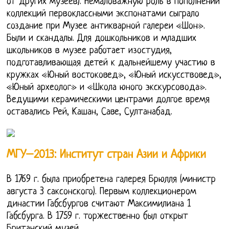
от других музеев). Немаловажную роль в пополнении
коллекций первоклассными экспонатами сыграло
создание при Музее антикварной галереи «Шон».
Были и скандалы. Для дошкольников и младших
школьников в музее работает изостудия,
подготавливающая детей к дальнейшему участию в
кружках «Юный востоковед», «Юный искусствовед»,
«Юный археолог» и «Школа юного экскурсовода».
Ведущими керамическими центрами долгое время
оставались Рей, Кашан, Саве, Султанабад.
МГУ–2013: Институт стран Азии и Африки
В 1769 г. была приобретена галерея Брюлля (министр
августа 3 саксонского). Первым коллекционером
династии Габсбургов считают Максимилиана 1
Габсбурга. В 1759 г. торжественно был открыт
Британский музей.