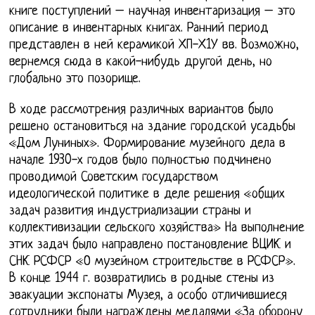
книге поступлений – научная инвентаризация – это
описание в инвентарных книгах. Ранний период
представлен в ней керамикой ХП-Х1У вв. Возможно,
вернемся сюда в какой-нибудь другой день, но
глобально это позорище.
В ходе рассмотрения различных вариантов было
решено остановиться на здание городской усадьбы
«Дом Луниных». Формирование музейного дела в
начале 1930-х годов было полностью подчинено
проводимой Советским государством
идеологической политике в деле решения «общих
задач развития индустриализации страны и
коллективизации сельского хозяйства» На выполнение
этих задач было направлено постановление ВЦИК и
СНК РСФСР «О музейном строительстве в РСФСР».
В конце 1944 г. возвратились в родные стены из
эвакуации экспонаты Музея, а особо отличившиеся
сотрудники были награждены медалями «За оборону