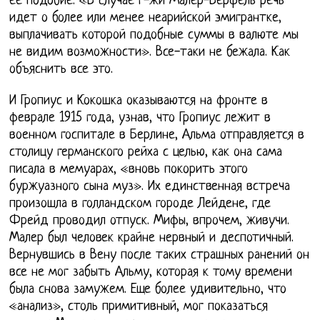
ее подобие. «В случае г-жи Малер-Верфель речь
идет о более или менее неарийской эмигрантке,
выплачивать которой подобные суммы в валюте мы
не видим возможности». Все-таки не бежала. Как
объяснить все это.
И Гропиус и Кокошка оказываются на фронте в
феврале 1915 года, узнав, что Гропиус лежит в
военном госпитале в Берлине, Альма отправляется в
столицу германского рейха с целью, как она сама
писала в мемуарах, «вновь покорить этого
буржуазного сына муз». Их единственная встреча
произошла в голландском городе Лейдене, где
Фрейд проводил отпуск. Мифы, впрочем, живучи.
Малер был человек крайне нервный и деспотичный.
Вернувшись в Вену после таких страшных ранений он
все не мог забыть Альму, которая к тому времени
была снова замужем. Еще более удивительно, что
«анализ», столь примитивный, мог показаться