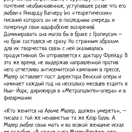
почтение необыкновенное, уступавшее разве что его
любви к Рихарду Вагнеру (из «теоретических»
писаний которого он не в последнюю очередь и
почерпнул свои юдофобские воззрения).
Доминировать она могла бы в браке с Гропиусом –
но брак состоялся не сразу. Но странным образом
для их творчества связь с ней оказывалась
продуктивной. Он отправляется к доктору Фрейду. В
это же время, не выдержав направленной против
него отчетливо антисемитской кампании в прессе,
Малер оставляет пост директора Венской оперы и
начинает каждый год на несколько месяцев ездить в
Нью- Йорк, дирижируя в «Метрополитен-опера» и в
филармонии.
«Кто женится на Альме Малер, должен умереть», –
писала с той же ненавистью та же Клэр Голль. А
Малер любил свою мать и во всякой женщине искал