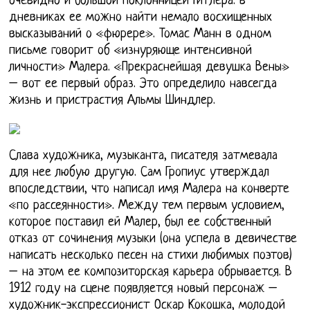
очевидно и большой поклонницей Гитлера: в
дневниках ее можно найти немало восхищенных
высказываний о «фюрере». Томас Манн в одном
письме говорит об «изнуряюще интенсивной
личности» Малера. «Прекраснейшая девушка Вены»
– вот ее первый образ. Это определило навсегда
жизнь и пристрастия Альмы Шиндлер.
Слава художника, музыканта, писателя затмевала
для нее любую другую. Сам Гропиус утверждал
впоследствии, что написал имя Малера на конверте
«по рассеянности». Между тем первым условием,
которое поставил ей Малер, был ее собственный
отказ от сочинения музыки (она успела в девичестве
написать несколько песен на стихи любимых поэтов)
– на этом ее композиторская карьера обрывается. В
1912 году на сцене появляется новый персонаж –
художник-экспрессионист Оскар Кокошка, молодой