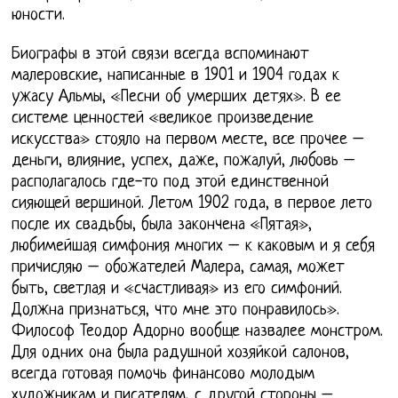
юности.
Биографы в этой связи всегда вспоминают
малеровские, написанные в 1901 и 1904 годах к
ужасу Альмы, «Песни об умерших детях». В ее
системе ценностей «великое произведение
искусства» стояло на первом месте, все прочее –
деньги, влияние, успех, даже, пожалуй, любовь –
располагалось где-то под этой единственной
сияющей вершиной. Летом 1902 года, в первое лето
после их свадьбы, была закончена «Пятая»,
любимейшая симфония многих – к каковым и я себя
причисляю – обожателей Малера, самая, может
быть, светлая и «счастливая» из его симфоний.
Должна признаться, что мне это понравилось».
Философ Теодор Адорно вообще назвалее монстром.
Для одних она была радушной хозяйкой салонов,
всегда готовая помочь финансово молодым
художникам и писателям, с другой стороны –