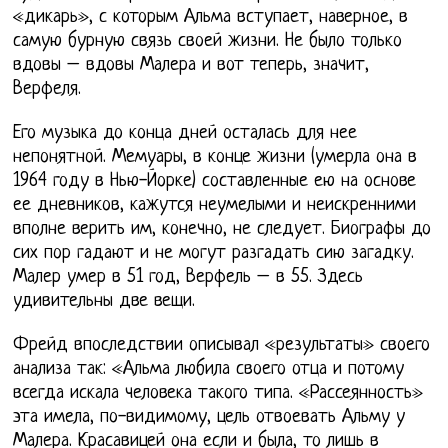
«дикарь», с которым Альма вступает, наверное, в
самую бурную связь своей жизни. Не было только
вдовы – вдовы Малера и вот теперь, значит,
Верфеля.
Его музыка до конца дней осталась для нее
непонятной. Мемуары, в конце жизни (умерла она в
1964 году в Нью-Йорке) составленные ею на основе
ее дневников, кажутся неумелыми и неискренними
вполне верить им, конечно, не следует. Биографы до
сих пор гадают и не могут разгадать сию загадку.
Малер умер в 51 год, Верфель – в 55. Здесь
удивительны две вещи.
Фрейд впоследствии описывал «результаты» своего
анализа так: «Альма любила своего отца и потому
всегда искала человека такого типа. «Рассеянность»
эта имела, по-видимому, цель отвоевать Альму у
Малера. Красавицей она если и была, то лишь в