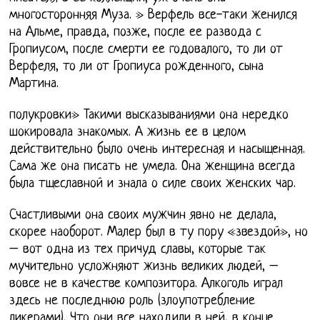
многосторонняя Муза. » Верфель все-таки женился
на Альме, правда, позже, после ее развода с
Гропиусом, после смерти ее годовалого, то ли от
Верфеля, то ли от Гропиуса рожденного, сына
Мартина.
полукровки» Такими высказываниями она нередко
шокировала знакомых. А жизнь ее в целом
действительно было очень интересная и насыщенная.
Сама же она писать не умела. Она женщина всегда
была тщеславной и знала о силе своих женских чар.
Счастливыми она своих мужчин явно не делала,
скорее наоборот. Малер был в ту пору «звездой», но
– вот одна из тех причуд славы, которые так
мучительно усложняют жизнь великих людей, –
вовсе не в качестве композитора. Алкоголь играл
здесь не последнюю роль (злоупотребление
ликерами). Что они все находили в ней, в конце