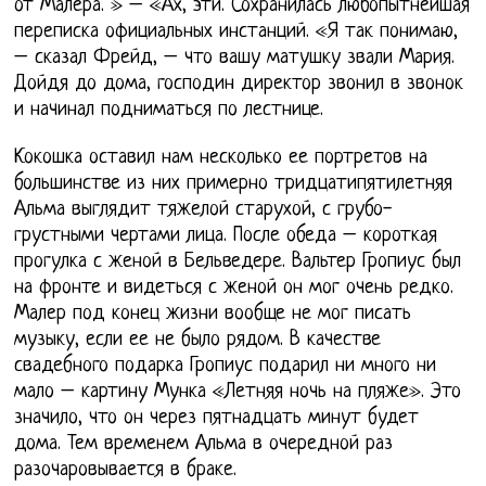
от Малера. » – «Ах, эти. Сохранилась любопытнейшая
переписка официальных инстанций. «Я так понимаю,
– сказал Фрейд, – что вашу матушку звали Мария.
Дойдя до дома, господин директор звонил в звонок
и начинал подниматься по лестнице.
Кокошка оставил нам несколько ее портретов на
большинстве из них примерно тридцатипятилетняя
Альма выглядит тяжелой старухой, с грубо-
грустными чертами лица. После обеда – короткая
прогулка с женой в Бельведере. Вальтер Гропиус был
на фронте и видеться с женой он мог очень редко.
Малер под конец жизни вообще не мог писать
музыку, если ее не было рядом. В качестве
свадебного подарка Гропиус подарил ни много ни
мало – картину Мунка «Летняя ночь на пляже». Это
значило, что он через пятнадцать минут будет
дома. Тем временем Альма в очередной раз
разочаровывается в браке.