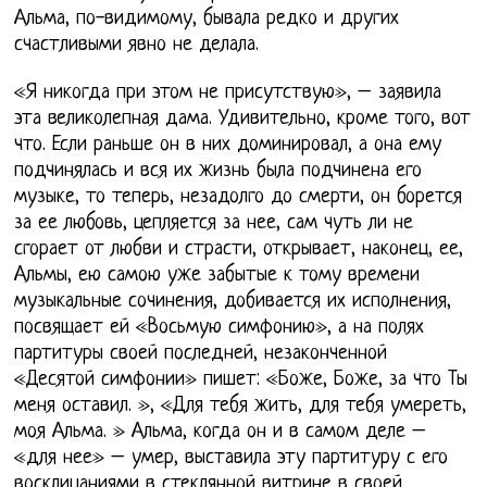
Альма, по-видимому, бывала редко и других
счастливыми явно не делала.
«Я никогда при этом не присутствую», – заявила
эта великолепная дама. Удивительно, кроме того, вот
что. Если раньше он в них доминировал, а она ему
подчинялась и вся их жизнь была подчинена его
музыке, то теперь, незадолго до смерти, он борется
за ее любовь, цепляется за нее, сам чуть ли не
сгорает от любви и страсти, открывает, наконец, ее,
Альмы, ею самою уже забытые к тому времени
музыкальные сочинения, добивается их исполнения,
посвящает ей «Восьмую симфонию», а на полях
партитуры своей последней, незаконченной
«Десятой симфонии» пишет: «Боже, Боже, за что Ты
меня оставил. », «Для тебя жить, для тебя умереть,
моя Альма. » Альма, когда он и в самом деле –
«для нее» – умер, выставила эту партитуру с его
восклицаниями в стеклянной витрине в своей