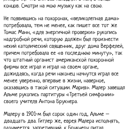
концов. Смотри на мою музыку как на свою.
Не появившись на похоронах, «великолепная дама»
потребовала, тем не менее, как пишет все тот же
Томас Манн, «для энергичной проверки» рукопись
надгробной речи, которую должен был произнести
некий католический священник, друг дома Верфелей,
причем потребовала ее «в последнюю минуту», так
что штатный органист американской похоронной
фирмы все играл и играл на своем органе,
дожидаясь, когда речи наконец начнутся играл все
менее уверенно, впервые в жизни, наверное,
оказавшись в такой ситуации. Мария». Малер завещал
Альме рукопись партитуры «Третьей симфонии»
своего учителя Антона Брукнера.
Малеру в 1901-м был сорок один год, Альме –
двадцать два. Гитлер же, еврея Малера исполнять,
разумеется, запретивший, к Брукнеру питал