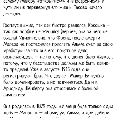
самому Малеру «открытием» и «прозрением» и
чуть ли не перевернул его жизнь. Таково начало
легенды.
Гропиус выжил, так как быстро развелся, Кокошка –
так как вообще не женился (вернее, она за него не
вышла). Удивительно, что Фрейд после смерти
Малера не постеснялся прислать Альме счет за свою
«работу» (за что она его, понятное дело,
возненавидела – не потому, что денег было жалко, а
потому, что у бесстыдства должны же быть какие-
то пределы). Уже в августе 1915 года они
регистрируют брак. Что делает Малер. Ей нужно
было доминировать, а не подчиняться. Да и к
Арнольду Шёнбергу она относилась с большой
симпатией.
Она родилась в 1879 году. «У меня была только одна
дочь – Манон. » – «Помилуй, Альма, а две дочери