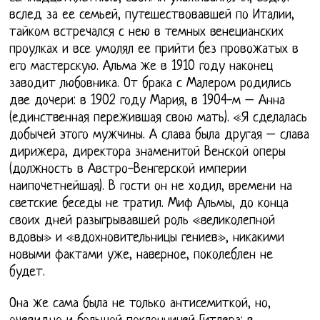
вслед за ее семьей, путешествовавшей по Италии,
тайком встречался с нею в темных венецианских
проулках и все умолял ее прийти без провожатых в
его мастерскую. Альма же в 1910 году наконец
заводит любовника. От брака с Малером родились
две дочери: в 1902 году Мария, в 1904-м – Анна
(единственная пережившая свою мать). «Я сделалась
добычей этого мужчины. А слава была другая – слава
дирижера, директора знаменитой Венской оперы
(должность в Австро-Венгерской империи
наипочетнейшая). В гости он не ходил, времени на
светские беседы не тратил. Миф Альмы, до конца
своих дней разыгрывавшей роль «великолепной
вдовы» и «вдохновительницы гениев», никакими
новыми фактами уже, наверное, поколеблен не
будет.
Она же сама была не только антисемиткой, но,