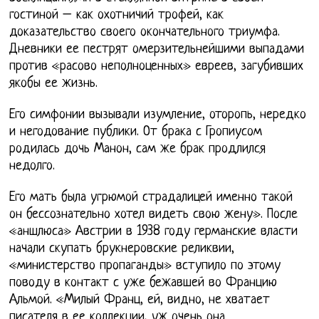
гостиной – как охотничий трофей, как
доказательство своего окончательного триумфа.
Дневники ее пестрят омерзительнейшими выпадами
против «расово неполноценных» евреев, загубивших
якобы ее жизнь.
Его симфонии вызывали изумление, оторопь, нередко
и негодование публики. От брака с Гропиусом
родилась дочь Манон, сам же брак продлился
недолго.
Его мать была угрюмой страдалицей именно такой
он бессознательно хотел видеть свою жену». После
«аншлюса» Австрии в 1938 году германские власти
начали скупать брукнеровские реликвии,
«министерство пропаганды» вступило по этому
поводу в контакт с уже бежавшей во Францию
Альмой. «Милый Франц, ей, видно, не хватает
писателя в ее коллекции, уж очень она