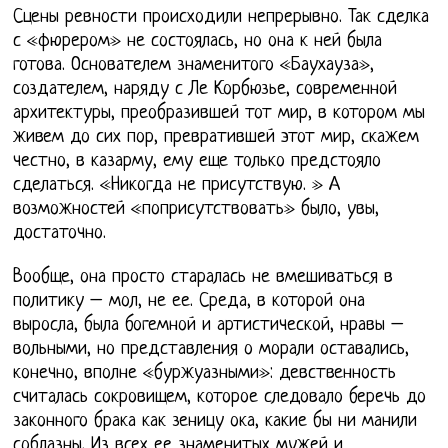
Сцены ревности происходили непрерывно. Так сделка
с «фюрером» не состоялась, но она к ней была
готова. Основателем знаменитого «Баухауза»,
создателем, наряду с Ле Корбюзье, современной
архитектуры, преобразившей тот мир, в котором мы
живем до сих пор, превратившей этот мир, скажем
честно, в казарму, ему еще только предстояло
сделаться. «Никогда не присутствую. » А
возможностей «поприсутствовать» было, увы,
достаточно.
Вообще, она просто старалась не вмешиваться в
политику – мол, не ее. Среда, в которой она
выросла, была богемной и артистической, нравы –
вольными, но представления о морали оставались,
конечно, вполне «буржуазными»: девственность
считалась сокровищем, которое следовало беречь до
законного брака как зеницу ока, какие бы ни манили
соблазны. Из всех ее знаменитых мужей и