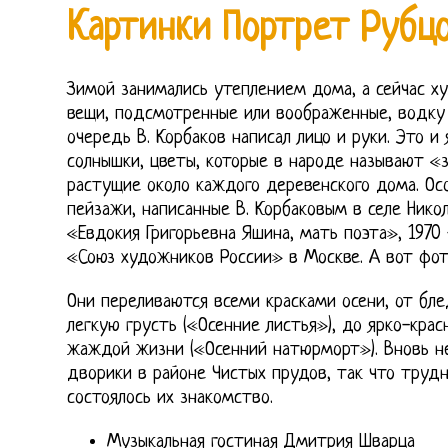
Картинки Портрет Рубц
Зимой занимались утеплением дома, а сейчас х
вещи, подсмотренные или воображенные, водку 
очередь В. Корбаков написал лицо и руки. Это и
солнышки, цветы, которые в народе называют «
растущие около каждого деревенского дома. Ос
пейзажи, написанные В. Корбаковым в селе Нико
«Евдокия Григорьевна Яшина, мать поэта», 1970
«Союз художников России» в Москве. А вот фот
Они переливаются всеми красками осени, от бл
легкую грусть («Осенние листья»), до ярко-кра
жаждой жизни («Осенний натюрморт»). Вновь не
дворики в районе Чистых прудов, так что трудно
состоялось их знакомство.
Музыкальная гостиная Дмитрия Шварца