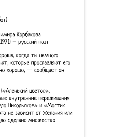
от)
димира Корбакова
1971) – русский поэт
ороша, когда ты немного
ют, которые прославляют его
нно хорошо, — сообщает он
 («Аленький цветок»,
чные внутренние переживания
село Никольское» и «Мостик
это не зависит от желания или
было сделано множество