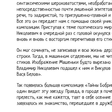
синтаксическими шероховатостями, необработа
непосредственностью почти лишенной эпитетов
речи, то задиристой, то приглушенно-плавной и
Все это он передает нам с помощью своей уник
композиции. Приступая к теме поэтического мир
Николаевич в очередной раз с головой окунулся
вновь и вновь с восторгом перечитывая его стих
Он мог сочинять, не записывая и всю жизнь де
строки. Тогда, в машинном отделении, мы не чи
стихов. Изображение Машеньки будто вырезано 
Владимир Николаевич подошел к ним и Викулов с
Вася Белов».
Так появилась большая композиция «Тайны Бобри
один видит эту звезду. Правда, в городе я поч
прелесть, как мне кажется, таят в себе осенние
завязалось их знакомство, перешедшее в дружб