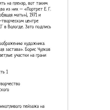
ить на пленэр, вот таким
а из них – «Портрет Е. Г.
бящая мать»), 1971 и
о-творческом центре
КГ в Вологде. Зато подпись
воображению художника.
ая застава». Борис Чулков
ветлые участки на грани
ть 1
творчество
ского
рихотливого пейзажа на