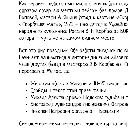
Как человек глубоко пьющий, я очень люблю ход
образом созерцаю местный пейзаж без домов. Дв
Поповой, матери А. Яшина (этюд к картине «Скор
«Скорбящая мать», 1971 – находятся в Музейн
народного художника России В. Н. Корбакова ВО
автора – чуть не на самом видном месте.
Вот это был праздник. Обе работы писались по 
Начинает заниматься в литобъединении «Нарвск
чаще других бывал в мастерской В. Корбакова. С
пересветов. Милое, да.
Женский образ в живописи 18-20 веков час
Слайды и текст этой презентации
Михаил Александрович Шолохов: судьба и 
Биография Александра Николаевича Остров
Николай Петрович Богданов – Бельский
Светло-сиреневый переплет, зеленое пятно неп