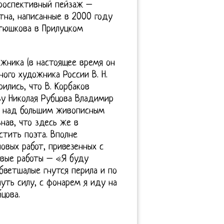
троспективный пейзаж –
тна, написанные в 2000 году
атюшкова в Прилуцком
жника (в настоящее время он
ого художника России В. Н.
ились, что В. Корбаков
зу Николая Рубцова Владимир
ту над большим живописным
нав, что здесь же в
стить поэта. Вполне
овых работ, привезенных с
овые работы – «Я буду
ветшалые гнутся перила и по
уть силу, с фонарем я иду на
цова.