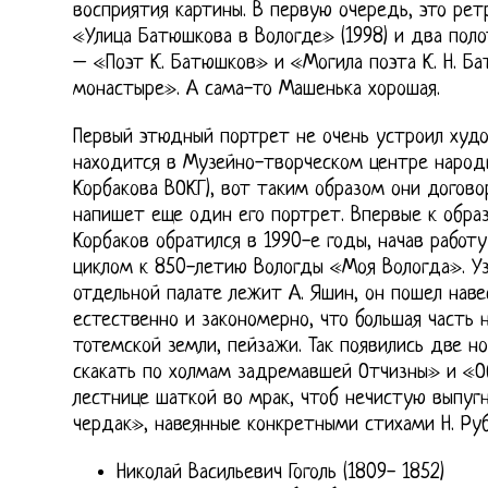
восприятия картины. В первую очередь, это ре
«Улица Батюшкова в Вологде» (1998) и два поло
– «Поэт К. Батюшков» и «Могила поэта К. Н. Б
монастыре». А сама-то Машенька хорошая.
Первый этюдный портрет не очень устроил худо
находится в Музейно-творческом центре народн
Корбакова ВОКГ), вот таким образом они договор
напишет еще один его портрет. Впервые к обра
Корбаков обратился в 1990-е годы, начав рабо
циклом к 850-летию Вологды «Моя Вологда». Уз
отдельной палате лежит А. Яшин, он пошел наве
естественно и закономерно, что большая часть н
тотемской земли, пейзажи. Так появились две н
скакать по холмам задремавшей Отчизны» и «Об
лестнице шаткой во мрак, чтоб нечистую выпугн
чердак», навеянные конкретными стихами Н. Руб
Николай Васильевич Гоголь (1809- 1852)