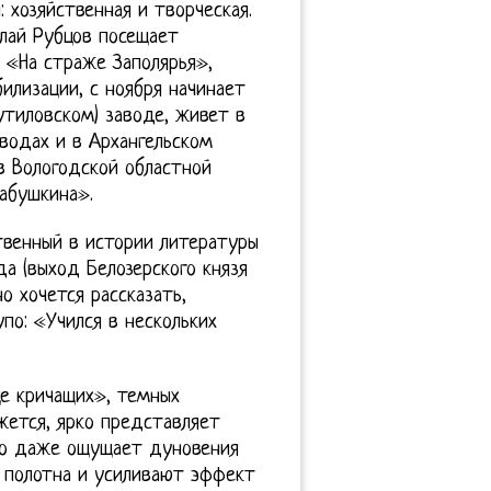
 хозяйственная и творческая.
олай Рубцов посещает
 «На страже Заполярья»,
илизации, с ноября начинает
тиловском) заводе, живет в
водах и в Архангельском
в Вологодской областной
Бабушкина».
твенный в истории литературы
да (выход Белозерского князя
о хочется рассказать,
по: «Учился в нескольких
ще кричащих», темных
ажется, ярко представляет
 но даже ощущает дуновения
т полотна и усиливают эффект