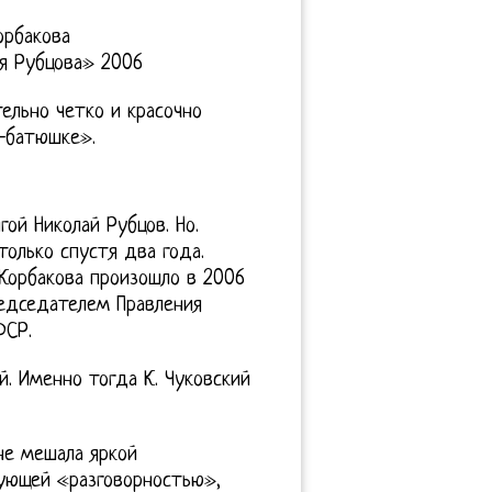
орбакова
я Рубцова» 2006
тельно четко и красочно
-батюшке».
ой Николай Рубцов. Но.
олько спустя два года.
 Корбакова произошло в 2006
председателем Правления
ФСР.
й. Именно тогда К. Чуковский
не мешала яркой
рующей «разговорностью»,