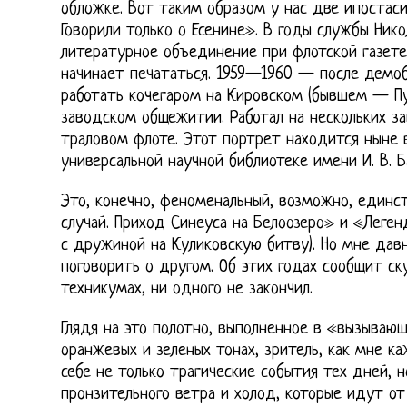
обложке. Вот таким образом у нас две ипостаси:
Говорили только о Есенине». В годы службы Ник
литературное объединение при флотской газете
начинает печататься. 1959—1960 — после демоб
работать кочегаром на Кировском (бывшем — Пу
заводском общежитии. Работал на нескольких за
траловом флоте. Этот портрет находится ныне 
универсальной научной библиотеке имени И. В. 
Это, конечно, феноменальный, возможно, единс
случай. Приход Синеуса на Белоозеро» и «Леген
с дружиной на Куликовскую битву). Но мне давн
поговорить о другом. Об этих годах сообщит ску
техникумах, ни одного не закончил.
Глядя на это полотно, выполненное в «вызываю
оранжевых и зеленых тонах, зритель, как мне к
себе не только трагические события тех дней,
пронзительного ветра и холод, которые идут о