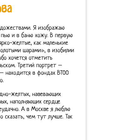
ова
удожествами. Я изображаю
пью и в баню хожу. В первую
 ярко-желтые, как маленькие
золотыми шарами», в изобилии
обо хочется отметить
льском. Третий портрет –
 – находится в фондах ВТОО
о.
едно-желтых, навевающих
сных, наполняющих сердце
удачно. А в Москве я люблю
 сказать, чем тут лучше. Так