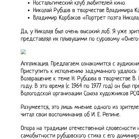
Ностальгический клуб любителей кино
Николай Рубцов в творчестве Владимира К
Владимир Корбаков «Портрет поэта Никола
Да, у Николая был очень высокий лоб. Я уже зри
представлял их плывущими по суровому «Онего
Аппликация. Предлагаем ознакомится с аудиокниг
Приступить к исполнению задуманного удалось т
Возвращение к теме Н. Рубцова в творчестве В.
году. В это время (с 1964 по 1977 год) он был 
Вологодской организации Союза художников РС
Разумеется, это лишь мнение одного из зрителе
читал свои воспоминания об И. Е. Репине.
Опора на традиции отечественной словесности 
самобытности рубцовского стиха с его домини