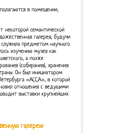
сполагаются в помещении,
ет некоторой семантической
дожественная галерея, будучи
е служила предметом научного
лось изучению музея как
оветского, а позже
ования (собирания), хранения
траны. Он был инициатором
Петербурга «АССА», в которой
ановил отношения с ведущими
оводит выставки крупнейших
твенную галерею