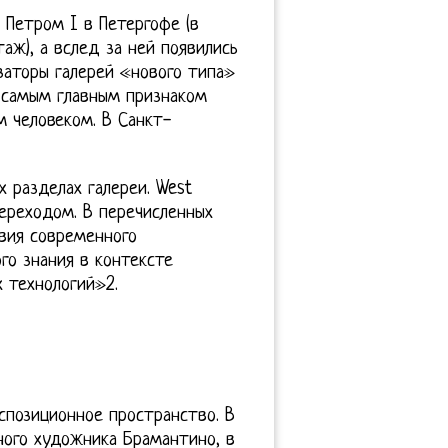
 Петром I в Петергофе (в
аж), а вслед за ней появились
заторы галерей «нового типа»
е самым главным признаком
м человеком. В Санкт-
 разделах галереи. West
переходом. В перечисленных
вия современного
го знания в контексте
 технологий»2.
спозиционное пространство. В
ного художника Брамантино, в