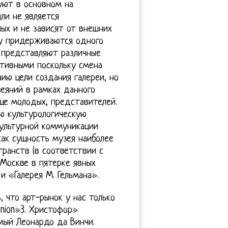
уют в основном на
ли не является
ых и не зависят от внешних
ку придерживаются одного
о представляют различные
ативными поскольку смена
ию цели создания галереи, но
еяний в рамках данного
аще молодых, представителей.
ю культурологическую
культурной коммуникации
как сущность музея наиболее
ранств (в соответствии с
 Москве в пятерке явных
 «Галерея М. Гельмана».
, что арт-рынок у нас только
Union»3. Христофор»
мый Леонардо да Винчи.