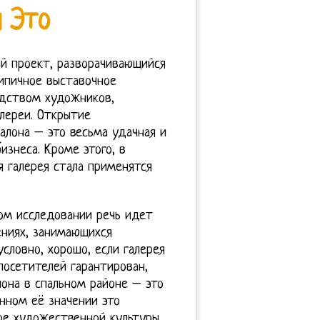
я Это
й проект, разворачивающийся
ипичное выставочное
дством художников,
лереи. Открытие
алона – это весьма удачная и
изнеса. Кроме этого, в
 галерея стала применятся
ном исследовании речь идет
ениях, занимающихся
словно, хорошо, если галерея
посетителей гарантирован,
она в спальном районе – это
нном её значении это
е художественной культуры,