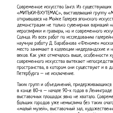
Современное искусство (англ. Из существующих 
«МИТЬКИ-ВХУТЕМАС», выставляющий группу «М
открывшаяся на Мойке Галерея японского искусст
демонстрации не только сувенирных вариаций н
иероглифики и гравюры, но и современного иск
Солнца. Из всех работ по исследованию галерей
научную работу Д. Барабанова «Феномен москов
место занимают в коллекции нидерландские и 
веков. Как уже отмечалось выше, особенности 
современного искусства вытекают непосредств
пространства, в котором они существуют и в д
Петербурга – не исключение.
Таких групп и объединений, придерживающихся 
в конце 80-х – начале 90-х годов в Ленинграде
выставочных площадок явно не хватало. Соврем
больших городов уже немыслима без таких очаго
«малый музей», выставочный зал, художественн