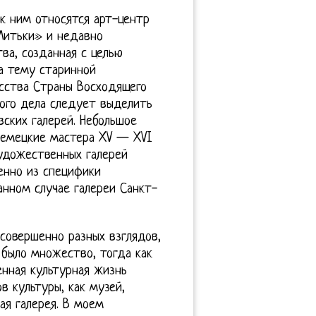
к ним относятся арт-центр
итьки» и недавно
ва, созданная с целью
а тему старинной
усства Страны Восходящего
ного дела следует выделить
ских галерей. Небольшое
немецкие мастера XV — XVI
художественных галерей
енно из специфики
анном случае галереи Санкт-
совершенно разных взглядов,
 было множество, тогда как
енная культурная жизнь
в культуры, как музей,
ая галерея. В моем