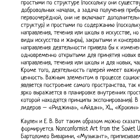
простыми по структуре (поскольку они существ
добровольных началах, а задача получения прибы
первоочерёдной, они не включают дополнительн
структур) и простыми по содержанию (посколь
направления, течения или школы в искусстве, н
виды искусства и жанры), закрытыми и консерв
направления деятельности привела бы к изменен
одновременно открытыми для принятия новых в
направления, течения или школы и для новых, ч
Кроме того, деятельность галерей имеет важну
ценность. Важным элементом в процессе социо
является построение самого пространства, так 
ярко выражается в планировке внутренних прост
которой находятся принципы экспонирования). В
лидеров – «Риджина», «Айдан», XL, «Крокин» и
Каулен и Е. В. Вот таким образом можно сказать
формируется. Nonconformist Art from the Soviet 
Бартоломео Виварини, «Музыкант», приписывае