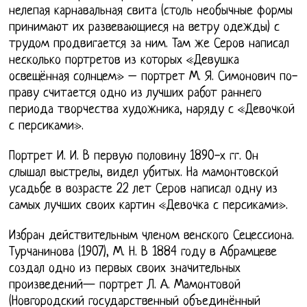
нелепая карнавальная свита (столь необычные формы
принимают их развевающиеся на ветру одежды) с
трудом продвигается за ним. Там же Серов написал
несколько портретов из которых «Девушка
освещённая солнцем» – портрет М. Я. Симонович по-
праву считается одно из лучших работ раннего
периода творчества художника, наряду с «Девочкой
с персиками».
Портрет И. И. В первую половину 1890-х гг. Он
слышал выстрелы, видел убитых. На мамонтовской
усадьбе в возрасте 22 лет Серов написал одну из
самых лучших своих картин «Девочка с персиками».
Избран действительным членом венского Сецессиона.
Турчанинова (1907), М. Н. В 1884 году в Абрамцеве
создал одно из первых своих значительных
произведений— портрет Л. А. Мамонтовой
(Новгородский государственный объединённый