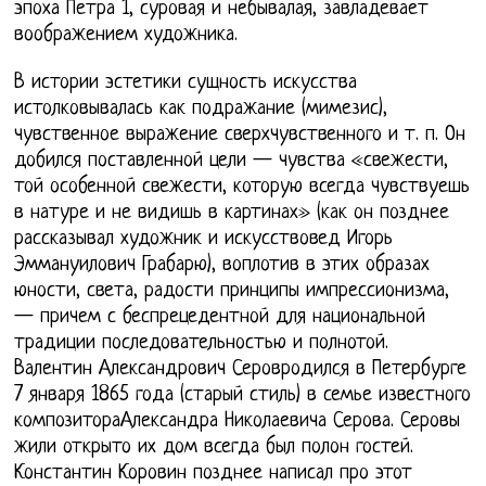
эпоха Петра 1, суровая и небывалая, завладевает
воображением художника.
В истории эстетики сущность искусства
истолковывалась как подражание (мимезис),
чувственное выражение сверхчувственного и т. п. Он
добился поставленной цели — чувства «свежести,
той особенной свежести, которую всегда чувствуешь
в натуре и не видишь в картинах» (как он позднее
рассказывал художник и искусствовед Игорь
Эммануилович Грабарю), воплотив в этих образах
юности, света, радости принципы импрессионизма,
— причем с беспрецедентной для национальной
традиции последовательностью и полнотой.
Валентин Александрович Серовродился в Петербурге
7 января 1865 года (старый стиль) в семье известного
композитораАлександра Николаевича Серова. Серовы
жили открыто их дом всегда был полон гостей.
Константин Коровин позднее написал про этот