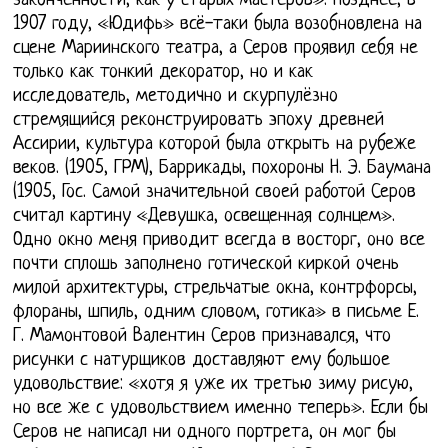
законченности, как у старых мастеров». Позднее, в
1907 году, «Юдифь» всё-таки была возобновлена на
сцене Мариинского театра, а Серов проявил себя не
только как тонкий декоратор, но и как
исследователь, методично и скурпулёзно
стремящийся реконструировать эпоху древней
Ассирии, культура которой была открыть на рубеже
веков. (1905, ГРМ), Баррикады, похороны Н. Э. Баумана
(1905, Гос. Самой значительной своей работой Серов
считал картину «Девушка, освещенная солнцем».
Одно окно меня приводит всегда в восторг, оно все
почти сплошь заполнено готической киркой очень
милой архитектуры, стрельчатые окна, контрфорсы,
флораны, шпиль, одним словом, готика» в письме Е.
Г. Мамонтовой Валентин Серов признавался, что
рисунки с натурщиков доставляют ему большое
удовольствие: «хотя я уже их третью зиму рисую,
но все же с удовольствием именно теперь». Если бы
Серов не написал ни одного портрета, он мог бы