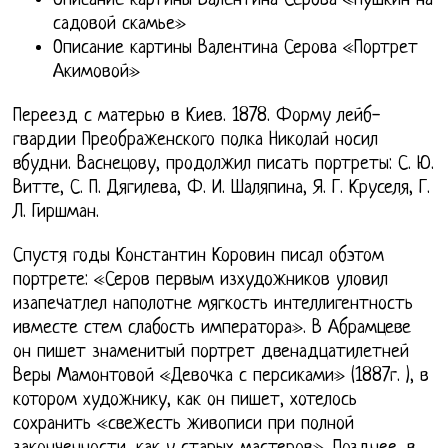
Описание картины Валентина Серова «Пушкин на
садовой скамье»
Описание картины Валентина Серова «Портрет
Акимовой»
Переезд с матерью в Киев. 1878. Форму лейб-
гвардии Преображенского полка Николай носил
вбудни. Васнецову, продолжил писать портреты: С. Ю.
Витте, С. П. Дягилева, Ф. И. Шаляпина, Я. Г. Круселя, Г.
Л. Гиршман.
Спустя годы Константин Коровин писал обэтом
портрете: «Серов первым изхудожников уловил
изапечатлел наполотне мягкость интеллигентность
ивместе стем слабость императора». В Абрамцеве
он пишет знаменитый портрет двенадцатилетней
Веры Мамонтовой «Девочка с персиками» (1887г. ), в
котором художнику, как он пишет, хотелось
сохранить «свежесть живописи при полной