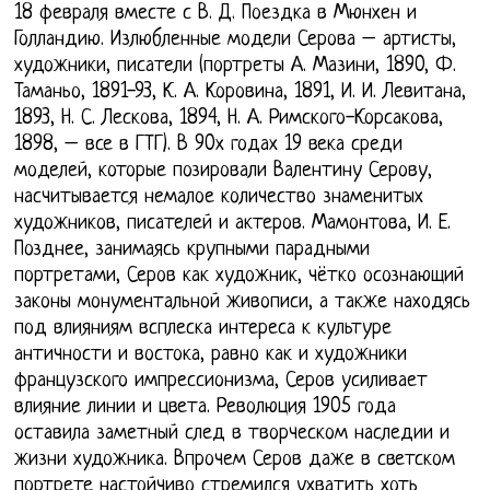
18 февраля вместе с В. Д. Поездка в Мюнхен и
Голландию. Излюбленные модели Серова – артисты,
художники, писатели (портреты А. Мазини, 1890, Ф.
Таманьо, 1891-93, К. А. Коровина, 1891, И. И. Левитана,
1893, Н. С. Лескова, 1894, Н. А. Римского-Корсакова,
1898, – все в ГТГ). В 90х годах 19 века среди
моделей, которые позировали Валентину Серову,
насчитывается немалое количество знаменитых
художников, писателей и актеров. Мамонтова, И. Е.
Позднее, занимаясь крупными парадными
портретами, Серов как художник, чётко осознающий
законы монументальной живописи, а также находясь
под влияниям всплеска интереса к культуре
античности и востока, равно как и художники
французского импрессионизма, Серов усиливает
влияние линии и цвета. Революция 1905 года
оставила заметный след в творческом наследии и
жизни художника. Впрочем Серов даже в светском
портрете настойчиво стремился ухватить хоть