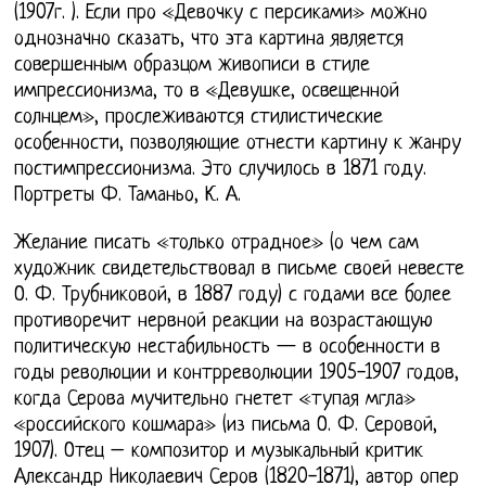
(1907г. ). Если про «Девочку с персиками» можно
однозначно сказать, что эта картина является
совершенным образцом живописи в стиле
импрессионизма, то в «Девушке, освещенной
солнцем», прослеживаются стилистические
особенности, позволяющие отнести картину к жанру
постимпрессионизма. Это случилось в 1871 году.
Портреты Ф. Таманьо, К. А.
Желание писать «только отрадное» (о чем сам
художник свидетельствовал в письме своей невесте
О. Ф. Трубниковой, в 1887 году) с годами все более
противоречит нервной реакции на возрастающую
политическую нестабильность — в особенности в
годы революции и контрреволюции 1905-1907 годов,
когда Серова мучительно гнетет «тупая мгла»
«российского кошмара» (из письма О. Ф. Серовой,
1907). Отец – композитор и музыкальный критик
Александр Николаевич Серов (1820-1871), автор опер