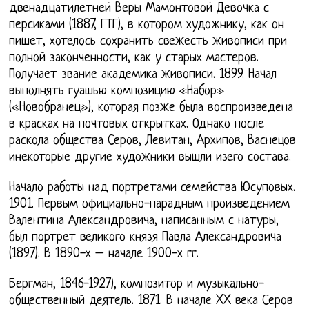
двенадцатилетней Веры Мамонтовой Девочка с
персиками (1887, ГТГ), в котором художнику, как он
пишет, хотелось сохранить свежесть живописи при
полной законченности, как у старых мастеров.
Получает звание академика живописи. 1899. Начал
выполнять гуашью композицию «Набор»
(«Новобранец»), которая позже была воспроизведена
в красках на почтовых открытках. Однако после
раскола общества Серов, Левитан, Архипов, Васнецов
инекоторые другие художники вышли изего состава.
Начало работы над портретами семейства Юсуповых.
1901. Первым официально-парадным произведением
Валентина Александровича, написанным с натуры,
был портрет великого князя Павла Александровича
(1897). В 1890-х – начале 1900-х гг.
Бергман, 1846-1927), композитор и музыкально-
общественный деятель. 1871. В начале XX века Серов