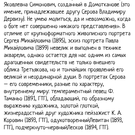
Яковлевна Симонович, созданный в Домотканове (это
имение, принадлежавшее другу Серова Владимиру
Дервизу). Не умею молиться, да и невозможно, когда
о боге нет совершенно никакого представления». В
отличие от крупноформатного живописного портрета
Сергея Михайловича (1895), эскиз портрета Павла
Михайловича (1899) невелик и выполнен в технике
акварели, однако остается для нас одним из самых
драгоценных свидетельств не только внешнего
облика Третьякова, но и тончайших проявлений его
великой и неординарной души. В портретах Серова
– его современники, разные по характеру,
внутреннему миру: темпераментный певец Ф.
Таманьо (1891, ГТГ), обладающий, по образному
выражению художника, золотой глоткой,
жизнерадостный друг художника пейзажист К. А.
Коровин (1893, ГТГ), одухотворенныйЛевитан (1893,
ГТГ), подчеркнуто-нервныйЛесков (1894, ГТГ).