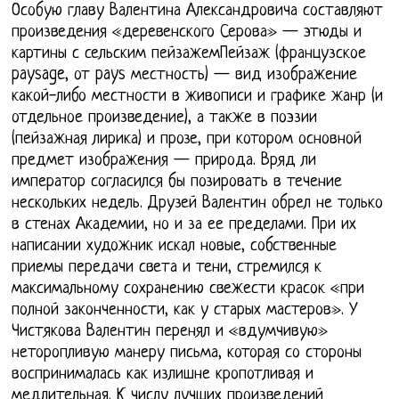
Особую главу Валентина Александровича составляют
произведения «деревенского Серова» — этюды и
картины с сельским пейзажемПейзаж (французское
paysage, от pays местность) — вид изображение
какой-либо местности в живописи и графике жанр (и
отдельное произведение), а также в поэзии
(пейзажная лирика) и прозе, при котором основной
предмет изображения — природа. Вряд ли
император согласился бы позировать в течение
нескольких недель. Друзей Валентин обрел не только
в стенах Академии, но и за ее пределами. При их
написании художник искал новые, собственные
приемы передачи света и тени, стремился к
максимальному сохранению свежести красок «при
полной законченности, как у старых мастеров». У
Чистякова Валентин перенял и «вдумчивую»
неторопливую манеру письма, которая со стороны
воспринималась как излишне кропотливая и
медлительная. К числу лучших произведений