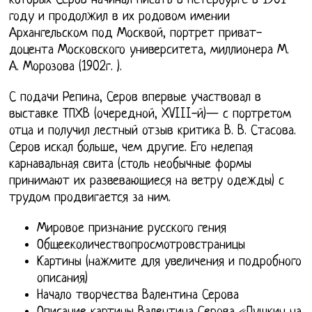
которых Серов начинал писать в Петербурге в 1901
году и продолжил в их родовом имении
Архангельском под Москвой, портрет приват-
доцента Московского университета, миллионера М.
А. Морозова (1902г. ).
С подачи Репина, Серов впервые участвовал в
выставке ТПХВ (очередной, XVIII-й)— с портретом
отца и получил лестный отзыв критика В. В. Стасова.
Серов искал больше, чем другие. Его нелепая
карнавальная свита (столь необычные формы
принимают их развевающиеся на ветру одежды) с
трудом продвигается за ним.
Мировое признание русского гения
Общееколичествопросмотровстраницы
Картины (нажмите для увеличения и подробного
описания)
Начало творчества Валентина Серова