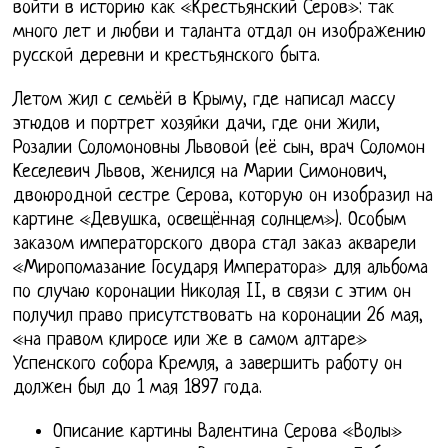
войти в историю как «Крестьянский Серов»: так
много лет и любви и таланта отдал он изображению
русской деревни и крестьянского быта.
Летом жил с семьёй в Крыму, где написал массу
этюдов и портрет хозяйки дачи, где они жили,
Розалии Соломоновны Львовой (её сын, врач Соломон
Кеселевич Львов, женился на Марии Симонович,
двоюродной сестре Серова, которую он изобразил на
картине «Девушка, освещённая солнцем»). Особым
заказом императорского двора стал заказ акварели
«Миропомазание Государя Императора» для альбома
по случаю коронации Николая II, в связи с этим он
получил право присутствовать на коронации 26 мая,
«на правом клиросе или же в самом алтаре»
Успенского собора Кремля, а завершить работу он
должен был до 1 мая 1897 года.
Описание картины Валентина Серова «Волы»