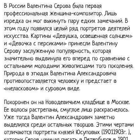
В России Валентина Серова была первая
профессиональная женщина-композитор. Лишь
изредка он мог выкинуть пару едких замечаний. В
этом году появился целый ряд портретов деятелей
искусства. Картины «Девушка, освещенная солнцем»
и «Девочка с персиками» принесли Валентину
Серову заслуженную популярность, которая
значительно выдвинула его вперед по сравнению с
остальными молодыми живописцами того поколения.
Природа в этюдах Валентина Александровича
противопоставляется человеку и предстает в
«неласковом» и суровом виде.
Похоронен он на Новодевичьем кладбище в Москве.
Ее волосы растрепаны, смуглое лицо раскраснелось.
Уже тогда Валентин Александрович заметно
выделился среди остальных творцов. Этими чертами
отличаются портреты князей Юсуповых (19011903г. ),