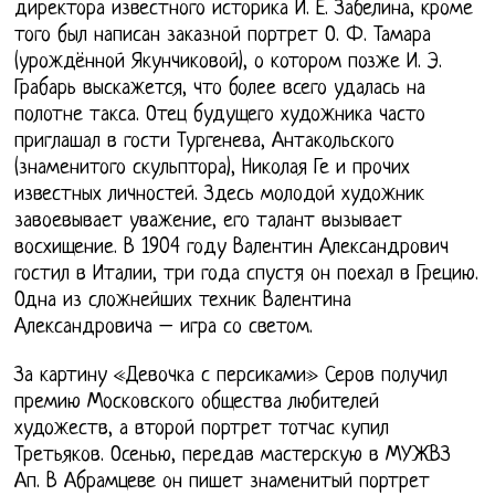
директора известного историка И. Е. Забелина, кроме
того был написан заказной портрет О. Ф. Тамара
(урождённой Якунчиковой), о котором позже И. Э.
Грабарь выскажется, что более всего удалась на
полотне такса. Отец будущего художника часто
приглашал в гости Тургенева, Антакольского
(знаменитого скульптора), Николая Ге и прочих
известных личностей. Здесь молодой художник
завоевывает уважение, его талант вызывает
восхищение. В 1904 году Валентин Александрович
гостил в Италии, три года спустя он поехал в Грецию.
Одна из сложнейших техник Валентина
Александровича – игра со светом.
За картину «Девочка с персиками» Серов получил
премию Московского общества любителей
художеств, а второй портрет тотчас купил
Третьяков. Осенью, передав мастерскую в МУЖВЗ
Ап. В Абрамцеве он пишет знаменитый портрет