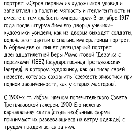
портрет: «Серов первым из художников уловил и
запечатлел на полотне мягкость интеллигентность и
вместе с тем слабость императора» В октябре 1917
года после штурма Зимнего дворца ученики-
художники увидели, как из дворца выходят солдаты,
волоча этот взятый в спальне императрицы портрет.
В Абрамцеве он пишет легендарный портрет
двенадцатилетней Веры Мамонтовой "Девочка с
персиками" (1887, Государственная Третьяковская
Галерея), в котором художнику, как он писал своей
невесте, хотелось сохранить "свежесть живописи при
полной законченности, как у старых мастеров".
С 1900-х гг. Избран членом попечительского Совета
Третьяковской галереи. 1900. Его нелепая
карнавальная свита (столь необычные формы
принимают их развевающиеся на ветру одежды) с
трудом продвигается за ним.