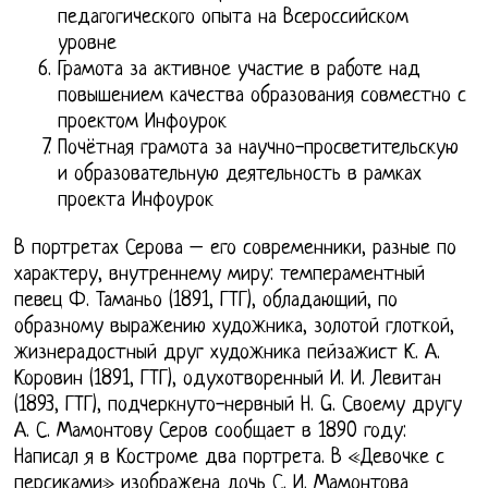
педагогического опыта на Всероссийском
уровне
Грамота за активное участие в работе над
повышением качества образования совместно с
проектом Инфоурок
Почётная грамота за научно-просветительскую
и образовательную деятельность в рамках
проекта Инфоурок
В портретах Серова – его современники, разные по
характеру, внутреннему миру: темпераментный
певец Ф. Таманьо (1891, ГТГ), обладающий, по
образному выражению художника, золотой глоткой,
жизнерадостный друг художника пейзажист К. А.
Коровин (1891, ГТГ), одухотворенный И. И. Левитан
(1893, ГТГ), подчеркнуто-нервный Н. G. Своему другу
А. С. Мамонтову Серов сообщает в 1890 году:
Написал я в Костроме два портрета. В «Девочке с
персиками» изображена дочь С. И. Мамонтова