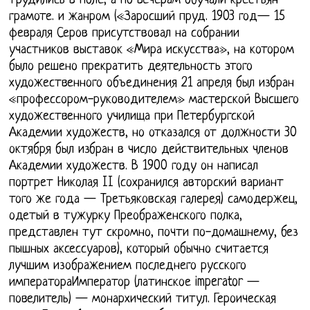
трудились в поле, а по вечерам обучали крестьян
грамоте. и жанром («Заросший пруд. 1903 год— 15
февраля Серов присутствовал на собрании
участников выставок «Мира искусства», на котором
было решено прекратить деятельность этого
художественного объединения 21 апреля был избран
«профессором-руководителем» мастерской Высшего
художественного училища при Петербургской
Академии художеств, но отказался от должности 30
октября был избран в число действительных членов
Академии художеств. В 1900 году он написал
портрет Николая II (сохранился авторский вариант
того же года — Третьяковская галерея) самодержец,
одетый в тужурку Преображенского полка,
представлен тут скромно, почти по-домашнему, без
пышных аксессуаров), который обычно считается
лучшим изображением последнего русского
императораИмператор (латинское imperator —
повелитель) — монархический титул. Героическая