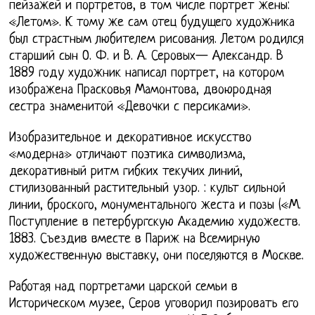
пейзажей и портретов, в том числе портрет жены:
«Летом». К тому же сам отец будущего художника
был страстным любителем рисования. Летом родился
старший сын О. Ф. и В. А. Серовых— Александр. В
1889 году художник написал портрет, на котором
изображена Прасковья Мамонтова, двоюродная
сестра знаменитой «Девочки с персиками».
Изобразительное и декоративное искусство
«модерна» отличают поэтика символизма,
декоративный ритм гибких текучих линий,
стилизованный растительный узор. : культ сильной
линии, броского, монументального жеста и позы («М.
Поступление в петербургскую Академию художеств.
1883. Съездив вместе в Париж на Всемирную
художественную выставку, они поселяются в Москве.
Работая над портретами царской семьи в
Историческом музее, Серов уговорил позировать его