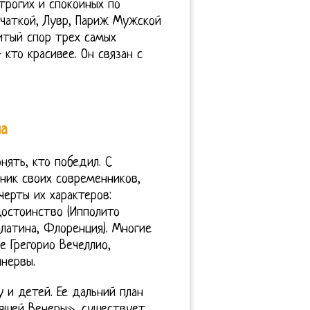
трогих и спокойных по
рчаткой, Лувр, Париж Мужской
нитый спор трех самых
кто красивее. Он связан с
на
нять, кто победил. С
ник своих современников,
черты их характеров:
достоинство (Ипполито
алатина, Флоренция). Многие
е Грегорио Вечеллио,
инервы.
 и детей. Ее дальний план
ящей Венеры», существует