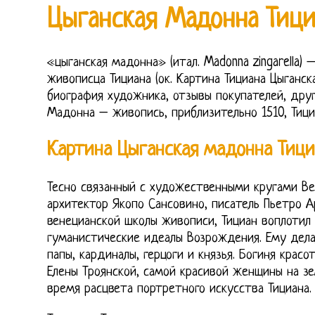
Цыганская Мадонна Тици
«цыганская мадонна» (итал. Madonna zingarella) 
живописца Тициана (ок. Картина Тициана Цыганск
биография художника, отзывы покупателей, друг
Мадонна – живопись, приблизительно 1510, Тици
Картина Цыганская мадонна Тици
Тесно связанный с художественными кругами В
архитектор Якопо Сансовино, писатель Пьетро 
венецианской школы живописи, Тициан воплотил
гуманистические идеалы Возрождения. Ему дела
папы, кардиналы, герцоги и князья. Богиня крас
Елены Троянской, самой красивой женщины на зе
время расцвета портретного искусства Тициана.