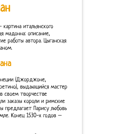
ан
— картина итальянского
ая мадонна: описание,
ие работы автора. Цыганская
аном.
ана
енеции (Джорджоне,
Аретино), выдающийся мастер
 в своем творчестве
ли заказы короли и римские
оты предлагает Парису любовь
мле. Конец 1530-х годов –