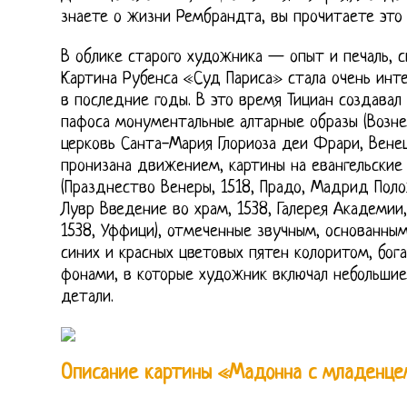
знаете о жизни Рембрандта, вы прочитаете это в
В облике старого художника — опыт и печаль, с
Картина Рубенса «Суд Париса» стала очень инте
в последние годы. В это время Тициан создавал
пафоса монументальные алтарные образы (Вознес
церковь Санта-Мария Глориоза деи Фрари, Венец
пронизана движением, картины на евангельские
(Празднество Венеры, 1518, Прадо, Мадрид Поло
Лувр Введение во храм, 1538, Галерея Академии,
1538, Уффици), отмеченные звучным, основанны
синих и красных цветовых пятен колоритом, бо
фонами, в которые художник включал небольши
детали.
Описание картины «Мадонна с младенцем