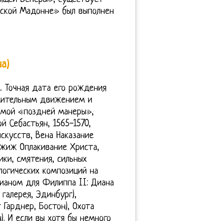
ской Мадонне» был выполнен
а)
. Точная дата его рождения
емительным движением и
емой «поздней манеры»,
й Себастьян, 1565-1570,
скусств, Вена Наказание
ржиж Оплакивание Христа,
ики, смятения, сильных
огических композиций на
аном для Филиппа II: Диана
 галерея, Эдинбург),
Гарднер, Бостон), Охота
). И если вы хотя бы немного