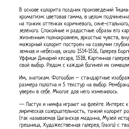
В основе колорита поздних произведений Тициа
хроматизм: цветовая гамма, в целом подчиненна
на тонких оттенках коричневого, сине-стального,
зеленого. Спокойные и радостные образы его ка
жизненным полнокровием, яркостью чувств, вн
мажорный колорит построен на созвучии глубоки
земная и небесная, около 1514-1516, Галерея Борг
Уффици Динарий кесаря, 1518, Картинная галерея
свой выбор. Рядом с каждой богиней их символ
Им, знатокам. Фотообои – стандартные изобра
размера полотна и 5 текстур на выбор. Рембранд
уверен в себе. Многое для него изменилось.
— Пастух и нимфа играют на флейте. Интерес к
лирическая созерцательность, тонкий колорит р
(так называемая Цыганская мадонна, Музей исто
грешница, Художественная галерея, Глазго) с 