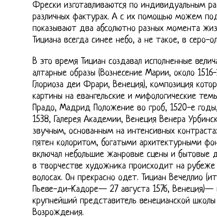
Фрески изготавливаются по индивидуальным ра
различных фактурах. А с их помощью можем под
показывают два абсолютно разных момента жизн
Тициана всегда синее небо, а не такое, в серо-о
В это время Тициан создавал исполненные вели
алтарные образы (Вознесение Марии, около 1516
Глориоза деи Фрари, Венеция), композиция кото
картины на евангельские и мифологические темы
Прадо, Мадрид Положение во гроб, 1520-е годы
1538, Галерея Академии, Венеция Венера Урбинск
звучным, основанным на интенсивных контраста
пятен колоритом, богатыми архитектурными фо
включал небольшие жанровые сцены и бытовые 
в творчестве художника происходит на рубеже 1
волосах. Он прекрасно одет. Тициан Вечеллио (итал.
Пьеве-ди-Кадоре— 27 августа 1576, Венеция)— 
крупнейший представитель венецианской школы 
Возрождения.