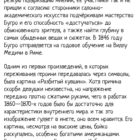
резкую поляризацию мнений, её участники так и не
пришли к согласию: сторонники салонно-
академического искусства подчёркивали мастерство
Бугро и его способность «достучаться» до
обыкновенного зрителя, а также найти глубину в
самых обыденных вещах и сюжетах. В 1846 году
Бугро отправляется на годовое обучение на Виллу
Медичи в Риме.
Одним из первых произведений, в которых
переживания героини передавалась через символы,
была картина «Разбитый кувшин». Хотя причина
скорби девушки неизвестна, но напряжение
передано плотно сжатыми руками, чего в работах
1860—1870-х годов было бы достаточно для
характеристики внутреннего мира. и так это
изображение гуляет в инете, оно всем нравится. Его
картины, несмотря на высокие цены, бойко
раскупались, особенно богатыми американцами.