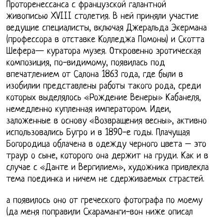
Проторенессанса с французской галантной
живописью XVIII столетия. В ней приняли участие
ведущие специалисты, включая Джеральда Экермана
(профессора в отставке Колледжа Помоны) и Скотта
Шефера— куратора музея. Откровенно эротическая
композиция, по-видимому, появилась под
впечатлением от Салона 1863 года, где были в
изобилии представлены работы такого рода, среди
которых выделялось «Рождение Венеры» Кабанеля,
немедленно купленная императором. Идеи,
заложенные в основу «Возвращения весны», активно
использовались Бугро и в 1890-е годы. Плачущая
Богородица облачена в одежду черного цвета – это
траур о сыне, которого она держит на груди. Как и в
случае с «Данте и Вергилием», художника привлекла
тема поединка и ничем не сдерживаемых страстей.
а появилось оно от греческого фотографа по моему
(да меня поправили Скараманги-вон ниже описал