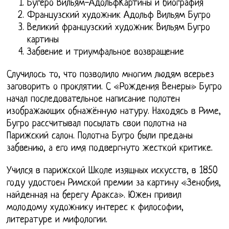
Бугеро Вильям-АдольфКартины и биография
Французский художник Адольф Вильям Бугро
Великий французский художник Вильям Бугро
картины
Забвение и триумфальное возвращение
Случилось то, что позволило многим людям всерьез
заговорить о проклятии. С «Рождения Венеры» Бугро
начал последовательное написание полотен
изображающих обнажённую натуру. Находясь в Риме,
Бугро рассчитывал посылать свои полотна на
Парижский салон. Полотна Бугро были преданы
забвению, а его имя подвергнуто жесткой критике.
Учился в парижской Школе изящных искусств, в 1850
году удостоен Римской премии за картину «Зенобия,
найденная на берегу Аракса». Южен привил
молодому художнику интерес к философии,
литературе и мифологии.