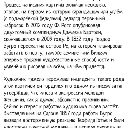
Процесс написания картины включал несколько
этапов, на первом из которых карандашом или углём
(с подмалёвкой белилами) делался первичный
набросок. В 2012 году Ф. Росс опубликовал
двухтомный компендиум Дэмиена Бартоли,
скончавшегося в 2009 году. В 1832 году Теодор
Бугро переехал на остров Ре, на котором планировал
работать в порту, там же семилетний Вильям
впервые проявил художественные способности и
увлечённо рисовал на всём, на чём придётся.
Художник тяжело переживал инциденты такого рода
этой картиной он гордился и в одном из писем зятю
утверждал, что «поза и экспрессия молодой
женщины, как я думаю, абсолютно правильны».
Сейчас интерес к работам художника снова растёт.
Выставленные на Салоне 1857 года работы Бугро
вызвали восторженную реакцию Теофиля Готье и были
удостоены почётной медали— в первую очередь за