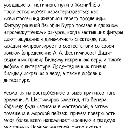
уводящие от истинного пути в жизни4. Его
творчество может характеризоваться как
«квинтэссенция живописи своего поколения».
Фигуру раненой Зенобии Бугро показал в сложном
«промежуточном» ракурсе, когда застывшие фигуры
дают ощущение «динамичного спектакля, где
каждый импровизирует в соответствии со своей
ролью» (определение А. А. Шестимирова). Дядя-
священник привил Вильяму искреннюю веру, а также
любовь к литературе. Дядя-священник привил
Вильяму искреннюю веру, а также любовь к
литературе.
Несмотря на восторженные отзывы критиков того
времени, А. Шестимиров заметил, что Венера
Кабанеля была написана в мастерской, а затем
помещена в морской пейзаж, причём поверхность
моря более всего напоминает «ровную и гладкую
мостовую». Помимо матерей, Бугро охотно