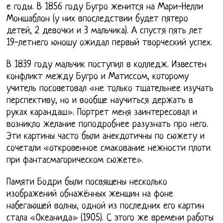
е годы. В 1856 году Бугро женится на Мари-Нелли
Моншаблон (у них впоследствии будет пятеро
детей, 2 девочки и 3 мальчика). А спустя пять лет
19-летнего юношу ожидал первый творческий успех.
В 1839 году мальчик поступил в колледж. Известен
конфликт между Бугро и Матиссом, которому
учитель посоветовал «не только тщательнее изучать
перспективу, но и вообще научиться держать в
руках карандаш». Портрет меня заинтересовал и
возникло желание поподробнее разузнать про него.
Эти картины часто были анекдотичны по сюжету и
сочетали «откровенное смакование нежности плоти
при фантасмагорическом сюжете».
Памяти Бодри были посвящены несколько
изображений обнажённых женщин на фоне
набегающей волны, одной из последних его картин
стала «Океанида» (1905). С этого же времени работы