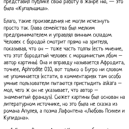
представил публике свою работу в жанре ню, — это
была «Купальщица».
Благо, такие произведения не могли исчезнуть
просто так. Глава семейства был мелким
предпринимателем и управлял винным складом.
Человек с бородой смотрит прямо на зрителя,
показывая, что он – тоже часть толпы (есть мнение,
что этот бородатый человек с морщинистым лбом –
автор картины). Она и вправду называется Афродита,
точнее, Aphrodite 010, вот только о Бугро ни словом
не упоминается (кстати, в комментариях там особо
умные пользователи пытаются пристыдить askarа –
мол, чего ж он не указывает, что автор –
знаменитый француз). Сюжет картины был основан на
литературном источнике, но это была не сказка из
романа Апулея, а поэма Лафонтена «Любовь Психеи и
Купидона».