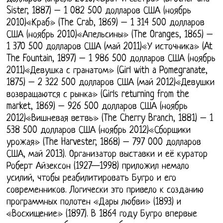
Sister, 1887) – 1 082 500 долларов США (ноябрь
2010)«Краб» (The Crab, 1869) – 1 314 500 долларов
США (ноябрь 2010)«Апельсины» (The Oranges, 1865) –
1 370 500 долларов США (май 2011)«У источника» (At
The Fountain, 1897) – 1 986 500 долларов США (ноябрь
2011)«Девушка с гранатом» (Girl with a Pomegranate,
1875) – 2 322 500 долларов США (май 2012)«Девушки
возвращаются с рынка» (Girls returning from the
market, 1869) – 926 500 долларов США (ноябрь
2012)«Вишневая ветвь» (The Cherry Branch, 1881) – 1
538 500 долларов США (ноябрь 2012)«Сборщики
урожая» (The Harvester, 1868) – 797 000 долларов
США, май 2013). Организатор выставки и её куратор
Роберт Айзексон (1927—1998) приложил немало
усилий, чтобы реабилитировать Бугро и его
современников. Логически это привело к созданию
программных полотен «Дары любви» (1893) и
«Восхищение» (1897). В 1864 году Бугро впервые