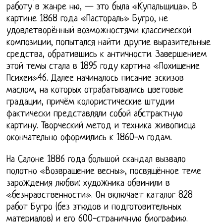
работу в жанре ню, — это была «Купальщица». В
картине 1868 года «Пастораль» Бугро, не
удовлетворённый возможностями классической
композиции, попытался найти другие выразительные
средства, обратившись к античности. Завершением
этой темы стала в 1895 году картина «Похищение
Психеи»46. Далее начиналось писание эскизов
маслом, на которых отрабатывались цветовые
градации, причём колористические штудии
фактически представляли собой абстрактную
картину. Творческий метод и техника живописца
окончательно оформились к 1860-м годам.
На Салоне 1886 года большой скандал вызвало
полотно «Возвращение весны», посвящённое теме
зарождения любви: художника обвинили в
«безнравственности». Он включает каталог 828
работ Бугро (без этюдов и подготовительных
материалов) и его 600-страничную биографию.