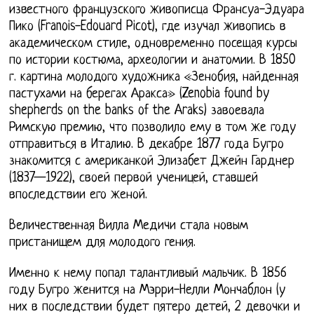
известного французского живописца Франсуа-Эдуара
Пико (Franois-Edouard Picot), где изучал живопись в
академическом стиле, одновременно посещая курсы
по истории костюма, археологии и анатомии. В 1850
г. картина молодого художника «Зенобия, найденная
пастухами на берегах Аракса» (Zenobia found by
shepherds on the banks of the Araks) завоевала
Римскую премию, что позволило ему в том же году
отправиться в Италию. В декабре 1877 года Бугро
знакомится с американкой Элизабет Джейн Гарднер
(1837—1922), своей первой ученицей, ставшей
впоследствии его женой.
Величественная Вилла Медичи стала новым
пристанищем для молодого гения.
Именно к нему попал талантливый мальчик. В 1856
году Бугро женится на Мэрри-Нелли Мончаблон (у
них в последствии будет пятеро детей, 2 девочки и