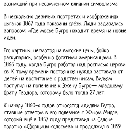
возникший при несомненном влиянии символизма.
В нескольких девичьих портретах и изображениях
цыганок 1867 года показаны слёзы. Люди задавались
вопросом: «Где мосье Бугро находит время на новые
идеи.
Его картины, несмотря на высокие цены, бойко
раскупались, особенно богатыми американцами. В
1866 году, когда Бугро работал над росписью церкви
св. К тому времени постоянная нужда заставила от
детей на воспитание к родственникам, Вильям
поступил на попечение к Эжену Бугро— младшему
брату Теодора, которому было тогда 27 лет.
К началу 1860-х годов относятся идиллии Бугро,
ставшие ответом в его полемике с Жаном Милле,
который ещё в 1857 году представил на Салоне
полотно «Сборщицы колосьев» и продолжил в 1859