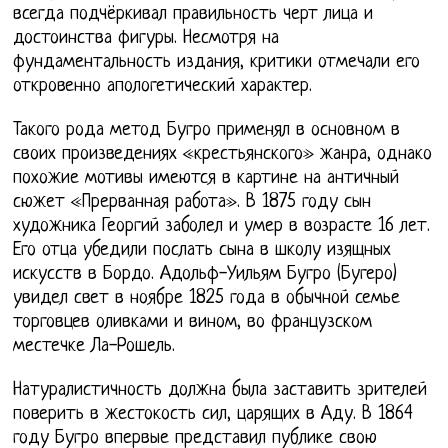
всегда подчёркивал правильность черт лица и
достоинства фигуры. Несмотря на
фундаментальность издания, критики отмечали его
откровенно апологетический характер.
Такого рода метод Бугро применял в основном в
своих произведениях «крестьянского» жанра, однако
похожие мотивы имеются в картине на античный
сюжет «Прерванная работа». В 1875 году сын
художника Георгий заболел и умер в возрасте 16 лет.
Его отца убедили послать сына в школу изящных
искусств в Бордо. Адольф-Уильям Бугро (Бугеро)
увидел свет в ноябре 1825 года в обычной семье
торговцев оливками и вином, во французском
местечке Ла-Рошель.
Натуралистичность должна была заставить зрителей
поверить в жестокость сил, царящих в Аду. В 1864
году Бугро впервые представил публике свою