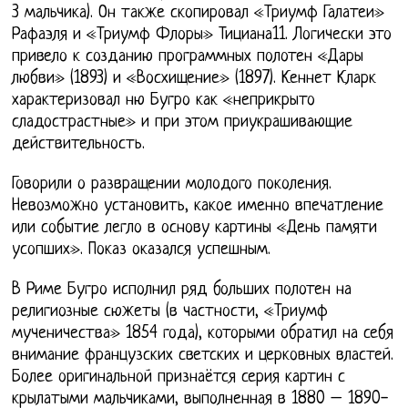
3 мальчика). Он также скопировал «Триумф Галатеи»
Рафаэля и «Триумф Флоры» Тициана11. Логически это
привело к созданию программных полотен «Дары
любви» (1893) и «Восхищение» (1897). Кеннет Кларк
характеризовал ню Бугро как «неприкрыто
сладострастные» и при этом приукрашивающие
действительность.
Говорили о развращении молодого поколения.
Невозможно установить, какое именно впечатление
или событие легло в основу картины «День памяти
усопших». Показ оказался успешным.
В Риме Бугро исполнил ряд больших полотен на
религиозные сюжеты (в частности, «Триумф
мученичества» 1854 года), которыми обратил на себя
внимание французских светских и церковных властей.
Более оригинальной признаётся серия картин с
крылатыми мальчиками, выполненная в 1880 – 1890-