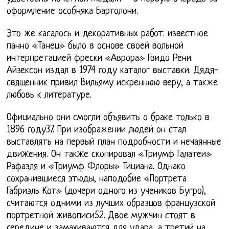
оформление особняка Бартолони.
Это же касалось и декоративных работ: известное
панно «Танец» было в основе своей вольной
интерпретацией фрески «Аврора» Гвидо Рени.
Айзексон издал в 1974 году каталог выставки. Дядя-
священник привил Вильяму искреннюю веру, а также
любовь к литературе.
Официально они смогли объявить о браке только в
1896 году37. При изображении людей он стал
выставлять на первый план подробности и нечаянные
движения. Он также скопировал «Триумф Галатеи»
Рафаэля и «Триумф Флоры» Тициана. Однако
сохранившиеся этюды, наподобие «Портрета
Габриэль Кот» (дочери одного из учеников Бугро),
считаются одними из лучших образцов французской
портретной живописи52. Двое мужчин стоят в
середине и замахиваются для удара, а третий на