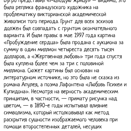
Бугро представил «Молодую жрицу» – видимо, это
была реплика французского художника на
проблематику викторианской академической
живописи того периода. Грунт для всех эскизов
должен был совпадать с грунтом окончательного
варианта. И были правы: в мае 1997 года картина
«Пробуждение сердца» была продана с аукциона за
сумму в один миллион четыреста десять тысяч
долларов, а «Жертвенная любовь» три года спустя
была куплена более чем за три с половиной
миллиона. Сюжет картины был основан на
литературном источнике, но это была не сказка из
романа Апулея, а поэма Лафонтена «Любовь Психеи и
Купидона». Несмотря на верность академическим
принципам, в частности, — примату рисунка над
цветом, — в 1890-е годы испытывал влияние
символизма, который истолковывал как метод
раскрытия сущности изображаемого человека при
помощи второстепенных деталей, несущих