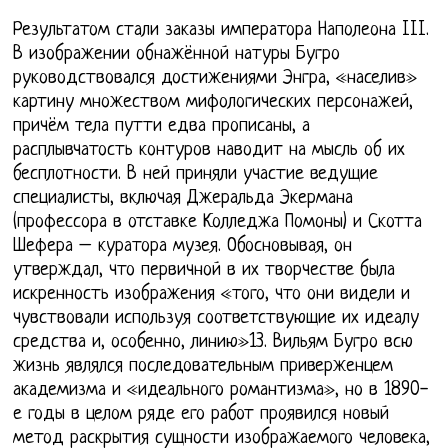
Результатом стали заказы императора Наполеона III.
В изображении обнажённой натуры Бугро
руководствовался достижениями Энгра, «населив»
картину множеством мифологических персонажей,
причём тела путти едва прописаны, а
расплывчатость контуров наводит на мысль об их
бесплотности. В ней приняли участие ведущие
специалисты, включая Джеральда Экермана
(профессора в отставке Колледжа Помоны) и Скотта
Шефера – куратора музея. Обосновывая, он
утверждал, что первичной в их творчестве была
искренность изображения «того, что они видели и
чувствовали используя соответствующие их идеалу
средства и, особенно, линию»13. Вильям Бугро всю
жизнь являлся последовательным приверженцем
академизма и «идеального романтизма», но в 1890-
е годы в целом ряде его работ проявился новый
метод раскрытия сущности изображаемого человека,