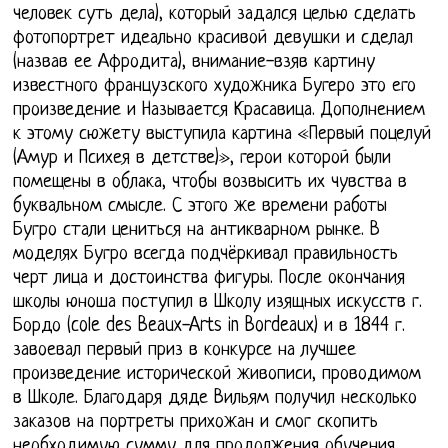
человек суть дела), который задался целью сделать
фотопортрет идеально красивой девушки и сделал
(назвав ее Афродита), внимание-взяв картину
известного французского художника Бугеро это его
произведение и Называется Красавица. Дополнением
к этому сюжету выступила картина «Первый поцелуй
(Амур и Психея в детстве)», герои которой были
помещены в облака, чтобы возвысить их чувства в
буквальном смысле. С этого же времени работы
Бугро стали цениться на антикварном рынке. В
моделях Бугро всегда подчёркивал правильность
черт лица и достоинства фигуры. После окончания
школы юноша поступил в Школу изящных искусств г.
Бордо (cole des Beaux-Arts in Bordeaux) и в 1844 г.
завоевал первый приз в конкурсе на лучшее
произведение исторической живописи, проводимом
в Школе. Благодаря дяде Вильям получил несколько
заказов на портреты прихожан и смог скопить
необходимую сумму для продолжения обучения