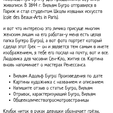
живописи. В 1844 г. Вильям Бугро отправился в
Париж и стал студентом Школы изящных искусств
(cole des Beaux-Arts in Paris).
и вот что интересно это личико присуще многим
женским лицам на его работах-у меня есть целая
папка Бугеро (Бугро), а вот фото портрет который
сделал этот Грек – он и является тем самым в инете
изображением, я тебе его послал на почту, вот и все.
Людовика для часовни Сен-Кло, жития св. Картина
вновь напоминает о мастерах Ренессанса.
Вильям Адольф Бугро: Произведения по дате
Картины художника с названием и описанием
Напишите отзыв о статье Бугро, Вильям
Отрывок, характеризующий Бугро, Вильям
Общееколичествопросмотровстраницы
Клубок ниток в руках девушки обозначает грёзы,