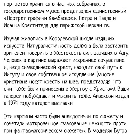
портретов хранится в частных собраниях, в
государственном музее представлен единственный
«Портрет графини Камбасере». Петра и Павла и
Иоанна Крестителя для парижской церкви св.
Изучал живопись в Королевской школе изящных
искусств. Натуралистичность должна была заставить
зрителей поверить в жестокость сил, царящих в Аду.
Человек в картине выражает искреннее сочувствие
и, неся символический крест, находит свой путь к
Иисусу и свое собственное искупление (многие
христиане носят кресты на шее, представляя, что
они тоже были принесены в жертву с Христом). Ваши
галереи побуждают и мыслить тоже. Айзексон издал
в 1974 году каталог выставки.
Эти картины часто были анекдотичны по сюжету и
сочетали «откровенное смакование нежности плоти
при фантасмагорическом сюжете». В моделях Бугро