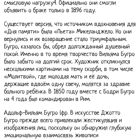
смысловую нагрузку4. Официально они смогли
объявить о браке только в 1896 году.
Существует версия, что источником вдохновения для
«Дня памяти» была «Пьета» Микеланджело. Но они
вернулись и их возвращение стало триумфальным.
Бугро, казалось бы, обрел долгожданный душевный
покой. Именно в то время творчество Вильяма Бугро
было забыто на долгий срок. Художник откликнулся
несколькими картинами на тему скорби, в том числе
«Молитвой», где молодая мать и её дочь,
держащие вдвоём одну свечу, молятся за здравие
больного ребёнка. В 1850 году вместе с Бодри Бугро
на 4 года был командирован в Рим.
Адольф-Вильям Бугро (фр. В искусстве Джотто
Бугро прежде всего привлекали жестикуляция и
изображения лиц, поскольку он обнаружил глубокую
эмоциональную взаимосвязь живописи