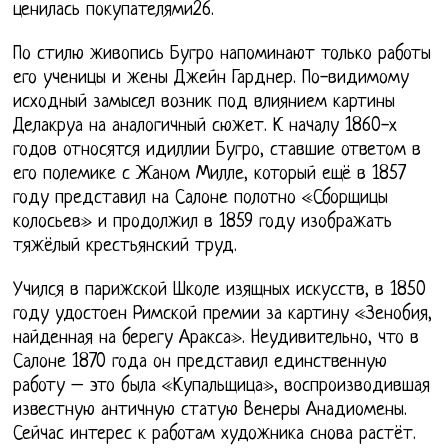
ценилась покупателями26.
По стилю живопись Бугро напоминают только работы
его ученицы и жены Джейн Гарднер. По-видимому
исходный замысел возник под влиянием картины
Делакруа на аналогичный сюжет. К началу 1860-х
годов относятся идиллии Бугро, ставшие ответом в
его полемике с Жаном Милле, который ещё в 1857
году представил на Салоне полотно «Сборщицы
колосьев» и продолжил в 1859 году изображать
тяжёлый крестьянский труд.
Учился в парижской Школе изящных искусств, в 1850
году удостоен Римской премии за картину «Зенобия,
найденная на берегу Аракса». Неудивительно, что в
Салоне 1870 года он представил единственную
работу – это была «Купальщица», воспроизводившая
известную античную статую Венеры Анадиомены.
Сейчас интерес к работам художника снова растёт.