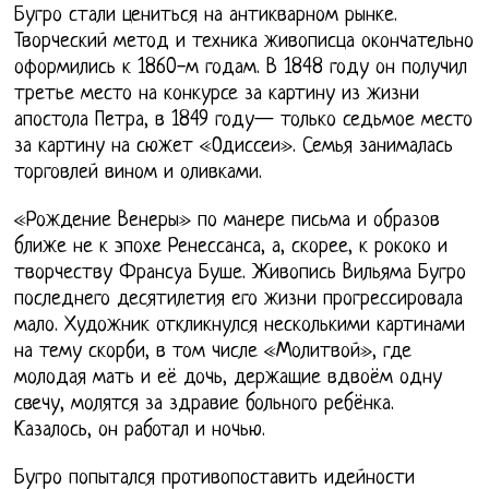
Бугро стали цениться на антикварном рынке.
Творческий метод и техника живописца окончательно
оформились к 1860-м годам. В 1848 году он получил
третье место на конкурсе за картину из жизни
апостола Петра, в 1849 году— только седьмое место
за картину на сюжет «Одиссеи». Семья занималась
торговлей вином и оливками.
«Рождение Венеры» по манере письма и образов
ближе не к эпохе Ренессанса, а, скорее, к рококо и
творчеству Франсуа Буше. Живопись Вильяма Бугро
последнего десятилетия его жизни прогрессировала
мало. Художник откликнулся несколькими картинами
на тему скорби, в том числе «Молитвой», где
молодая мать и её дочь, держащие вдвоём одну
свечу, молятся за здравие больного ребёнка.
Казалось, он работал и ночью.
Бугро попытался противопоставить идейности