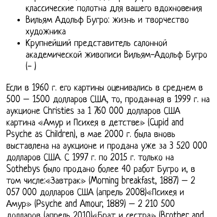
классические полотна для вашего вдохновения
Вильям Адольф Бугро: жизнь и творчество
художника
Крупнейший представитель салонной
академической живописи Вильям-Адольф Бугро
(- )
Если в 1960 г. его картины оценивались в среднем в
500 – 1500 долларов США, то, проданная в 1999 г. на
аукционе Christies за 1 760 000 долларов США
картина «Амур и Психея в детстве» (Cupid and
Psyche as Children), в мае 2000 г. была вновь
выставлена на аукционе и продана уже за 3 520 000
долларов США. С 1997 г. по 2015 г. только на
Sothebys было продано более 40 работ Бугро и, в
том числе:«Завтрак» (Morning breakfast, 1887) – 2
057 000 долларов США (апрель 2008)«Психея и
Амур» (Psyche and Amour, 1889) – 2 210 500
долларов (апрель 2010)«Брат и сестра» (Brother and