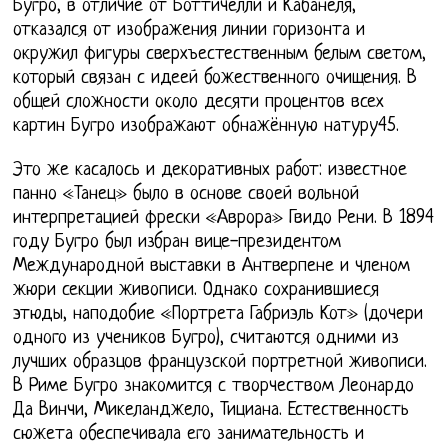
Бугро, в отличие от Боттичелли и Кабанеля,
отказался от изображения линии горизонта и
окружил фигуры сверхъестественным белым светом,
который связан с идеей божественного очищения. В
общей сложности около десяти процентов всех
картин Бугро изображают обнажённую натуру45.
Это же касалось и декоративных работ: известное
панно «Танец» было в основе своей вольной
интерпретацией фрески «Аврора» Гвидо Рени. В 1894
году Бугро был избран вице-президентом
Международной выставки в Антверпене и членом
жюри секции живописи. Однако сохранившиеся
этюды, наподобие «Портрета Габриэль Кот» (дочери
одного из учеников Бугро), считаются одними из
лучших образцов французской портретной живописи.
В Риме Бугро знакомится с творчеством Леонардо
Да Винчи, Микеланджело, Тициана. Естественность
сюжета обеспечивала его занимательность и