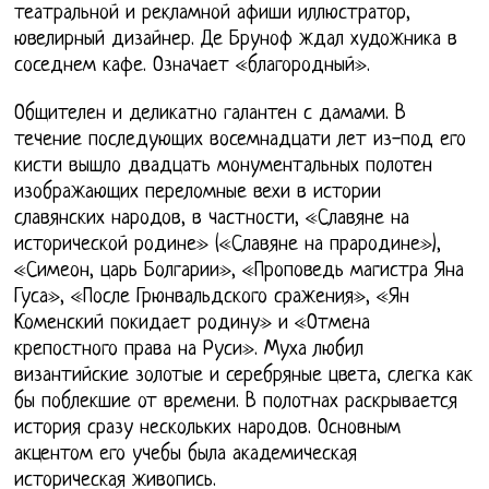
театральной и рекламной афиши иллюстратор,
ювелирный дизайнер. Де Бруноф ждал художника в
соседнем кафе. Означает «благородный».
Общителен и деликатно галантен с дамами. В
течение последующих восемнадцати лет из-под его
кисти вышло двадцать монументальных полотен
изображающих переломные вехи в истории
славянских народов, в частности, «Славяне на
исторической родине» («Славяне на прародине»),
«Симеон, царь Болгарии», «Проповедь магистра Яна
Гуса», «После Грюнвальдского сражения», «Ян
Коменский покидает родину» и «Отмена
крепостного права на Руси». Муха любил
византийские золотые и серебряные цвета, слегка как
бы поблекшие от времени. В полотнах раскрывается
история сразу нескольких народов. Основным
акцентом его учебы была академическая
историческая живопись.