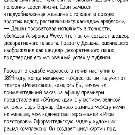
Славянский эпос Муха считал главным делом второй
половины своей жизни. Свой замысел —
«полуобнажённая женщина c головой в ореоле
золотых волос, рассыпающихся каскадом арабесок»,
— Дешан посоветовал исполнить в точности,
убеждая Альфонса Муху, что так он создаст шедевр
декоративного плаката. Правоту Дешана, оценившего
изображение как шедевр декоративного панно,
подтвердил его мгновенный успех у публики.
Поворот в судьбе моравского гения наступил в
1894году, когда накануне Рождества он получил от
театра «Ренессанс», казалось бы, ничем не
примечательный заказ на афишу премьеры
представления «Жисмонда» с участием великой
актрисы Сары Бернар. Однако разница между ними
не меньше, чем количество персонажей «Игры
престолов». Оформительскую задачу художник
решал комплексно. Он создает цикл картин под