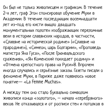
Он был не только живописцем и графиком. В течение
2-х лет, граф Эгон спонсировал обучение Мухи в
Академии. В течение последующих восемнадцати
лет из-под его кисти вышло двадцать
монументальных полотен изображающих переломные
вехи в истории славянских народов, в частности,
«Славяне на исторической родине» («Славяне на
прародине»), «Симеон, царь Болгарии», «Проповедь
магистра Яна Гуса», «После Грюнвальдского
сражения», «Ян Коменский покидает родину» и
«Отмена крепостного права на Руси»8. Впрочем
иногда случались и серьёзные заказы. Газеты писали о
феномене Мухи, в Париже даже появилось новое
понятие— «La Femme Muchas».
А между тем оно стало буквально символом
живописи конца «золотого», – начала «серебряного»
веков. Не отказывался и от росписи стен и потолков в