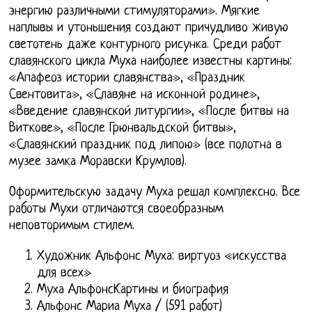
энергию различными стимуляторами». Мягкие
наплывы и утоньшения создают причудливо живую
светотень даже контурного рисунка. Среди работ
славянского цикла Муха наиболее известны картины:
«Апафеоз истории славянства», «Праздник
Свентовита», «Славяне на исконной родине»,
«Введение славянской литургии», «После битвы на
Виткове», «После Грюнвальдской битвы»,
«Славянский праздник под липою» (все полотна в
музее замка Моравски Крумлов).
Оформительскую задачу Муха решал комплексно. Все
работы Мухи отличаются своеобразным
неповторимым стилем.
Художник Альфонс Муха: виртуоз «искусства
для всех»
Муха АльфонсКартины и биография
Альфонс Мариа Муха / (591 работ)