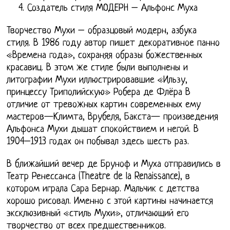
Создатель стиля МОДЕРН – Альфонс Муха
Творчество Мухи – образцовый модерн, азбука
стиля. В 1986 году автор пишет декоративное панно
«Времена года», сохраняя образы божественных
красавиц. В этом же стиле были выполнены и
литографии Мухи иллюстрировавшие «Ильзу,
принцессу Триполийскую» Робера де Флёра В
отличие от тревожных картин современных ему
мастеров—Климта, Врубеля, Бакста— произведения
Альфонса Мухи дышат спокойствием и негой. В
1904–1913 годах он побывал здесь шесть раз.
В ближайший вечер де Бруноф и Муха отправились в
Театр Ренессанса (Theatre de la Renaissance), в
котором играла Сара Бернар. Мальчик с детства
хорошо рисовал. Именно с этой картины начинается
эксклюзивный «стиль Мухи», отличающий его
творчество от всех предшественников.