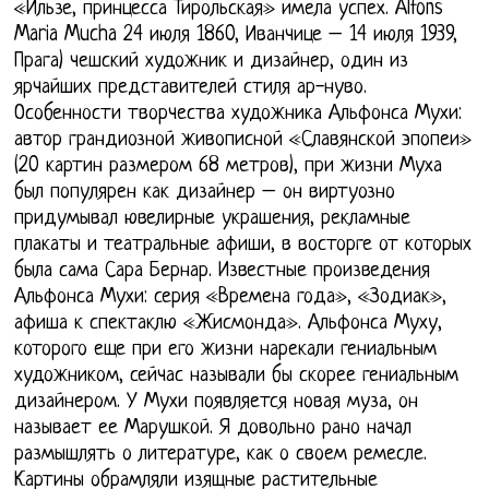
«Ильзе, принцесса Тирольская» имела успех. Alfons
Maria Mucha 24 июля 1860, Иванчице – 14 июля 1939,
Прага) чешский художник и дизайнер, один из
ярчайших представителей стиля ар-нуво.
Особенности творчества художника Альфонса Мухи:
автор грандиозной живописной «Славянской эпопеи»
(20 картин размером 68 метров), при жизни Муха
был популярен как дизайнер – он виртуозно
придумывал ювелирные украшения, рекламные
плакаты и театральные афиши, в восторге от которых
была сама Сара Бернар. Известные произведения
Альфонса Мухи: серия «Времена года», «Зодиак»,
афиша к спектаклю «Жисмонда». Альфонса Муху,
которого еще при его жизни нарекали гениальным
художником, сейчас называли бы скорее гениальным
дизайнером. У Мухи появляется новая муза, он
называет ее Марушкой. Я довольно рано начал
размышлять о литературе, как о своем ремесле.
Картины обрамляли изящные растительные