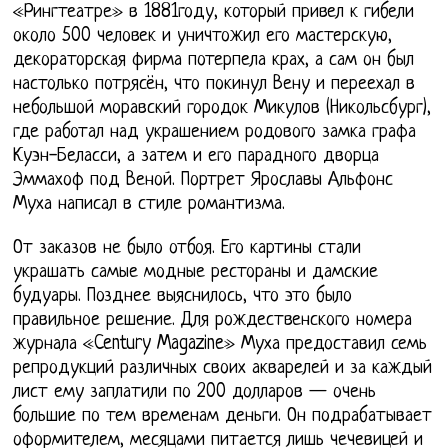
«Рингтеатре» в 1881году, который привел к гибели
около 500 человек и уничтожил его мастерскую,
декораторская фирма потерпела крах, а сам он был
настолько потрясён, что покинул Вену и переехал в
небольшой моравский городок Микулов (Никольсбург),
где работал над украшением родового замка графа
Куэн-Беласси, а затем и его парадного дворца
Эммахоф под Веной. Портрет Ярославы Альфонс
Муха написал в стиле романтизма.
От заказов не было отбоя. Его картины стали
украшать самые модные рестораны и дамские
будуары. Позднее выяснилось, что это было
правильное решение. Для рождественского номера
журнала «Century Magazine» Муха предоставил семь
репродукций различных своих акварелей и за каждый
лист ему заплатили по 200 долларов — очень
большие по тем временам деньги. Он подрабатывает
оформителем, месяцами питается лишь чечевицей и