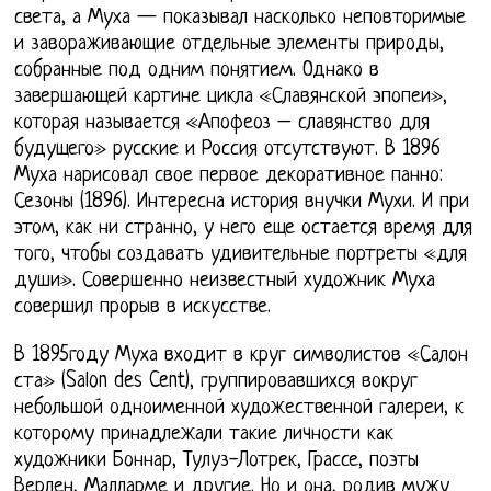
света, а Муха — показывал насколько неповторимые
и завораживающие отдельные элементы природы,
собранные под одним понятием. Однако в
завершающей картине цикла «Славянской эпопеи»,
которая называется «Апофеоз – славянство для
будущего» русские и Россия отсутствуют. В 1896
Муха нарисовал свое первое декоративное панно:
Сезоны (1896). Интересна история внучки Мухи. И при
этом, как ни странно, у него еще остается время для
того, чтобы создавать удивительные портреты «для
души». Совершенно неизвестный художник Муха
совершил прорыв в искусстве.
В 1895году Муха входит в круг символистов «Салон
ста» (Salon des Cent), группировавшихся вокруг
небольшой одноименной художественной галереи, к
которому принадлежали такие личности как
художники Боннар, Тулуз-Лотрек, Грассе, поэты
Верлен, Малларме и другие. Но и она, родив мужу