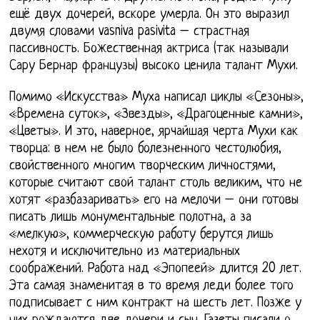
ещё двух дочерей, вскоре умерла. Он это выразил
двумя словами vasniva pasivita – страстная
пассивность. Божественная актриса (так называли
Сару Бернар французы) высоко ценила талант Мухи.
Помимо «Искусства» Муха написал циклы «Сезоны»,
«Времена суток», «Звезды», «Драгоценные камни»,
«Цветы». И это, наверное, ярчайшая черта Мухи как
творца: в нем не было болезненного честолюбия,
свойственного многим творческим личностями,
которые считают свой талант столь великим, что не
хотят «разбазаривать» его на мелочи – они готовы
писать лишь монументальные полотна, а за
«мелкую», коммерческую работу берутся лишь
нехотя и исключительно из материальных
соображений. Работа над «Эпопеей» длится 20 лет.
Эта самая знаменитая в то время леди более того
подписывает с ним контракт на шесть лет. Позже у