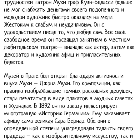
трудностей патрон Мухи граф Куэн-Беласси больше
не мог снабжать деньгами своего подопечного и
молодой художник быстро оказался на мели.
Жестоким к слабым и неудачливым. Он с
удовольствием писал то, что любил сам. Всё своё
свободное время он посвящал занятиям в местном
любительском театре— вначале как актёр, затем как
декоратор и художник афиш и пригласительных
билетов.
Музей в Праге был открыт благодаря активности
внука Мухи – Джона Мухи. Его композиции, как
правило изображающие томных роскошных девушек,
стали печататься в виде плакатов в модных газетах
и журналах. В 1892 он по заказу иллюстрирует
многотомную «Историю Германии». Ему заказывает
афишу сама великая Сара Бернар. Обе они в
определенной степени унаследовали таланты своего
прадеда – как к изобразительному искусству, так и