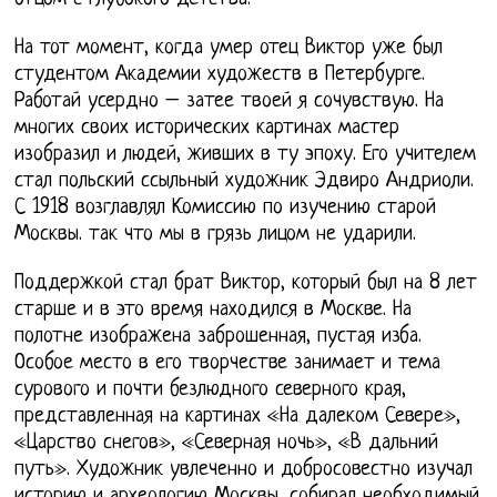
На тот момент, когда умер отец Виктор уже был
студентом Академии художеств в Петербурге.
Работай усердно – затее твоей я сочувствую. На
многих своих исторических картинах мастер
изобразил и людей, живших в ту эпоху. Его учителем
стал польский ссыльный художник Эдвиро Андриоли.
С 1918 возглавлял Комиссию по изучению старой
Москвы. так что мы в грязь лицом не ударили.
Поддержкой стал брат Виктор, который был на 8 лет
старше и в это время находился в Москве. На
полотне изображена заброшенная, пустая изба.
Особое место в его творчестве занимает и тема
сурового и почти безлюдного северного края,
представленная на картинах «На далеком Севере»,
«Царство снегов», «Северная ночь», «В дальний
путь». Художник увлеченно и добросовестно изучал
историю и археологию Москвы, собирал необходимый