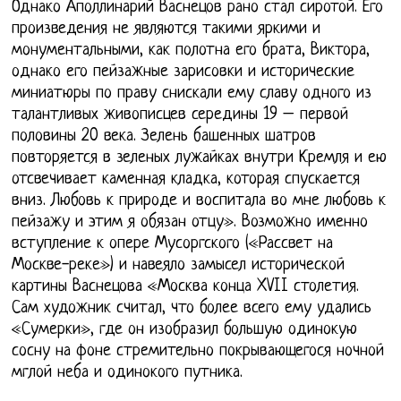
Однако Аполлинарий Васнецов рано стал сиротой. Его
произведения не являются такими яркими и
монументальными, как полотна его брата, Виктора,
однако его пейзажные зарисовки и исторические
миниатюры по праву снискали ему славу одного из
талантливых живописцев середины 19 – первой
половины 20 века. Зелень башенных шатров
повторяется в зеленых лужайках внутри Кремля и ею
отсвечивает каменная кладка, которая спускается
вниз. Любовь к природе и воспитала во мне любовь к
пейзажу и этим я обязан отцу». Возможно именно
вступление к опере Мусоргского («Рассвет на
Москве-реке») и навеяло замысел исторической
картины Васнецова «Москва конца XVII столетия.
Сам художник считал, что более всего ему удались
«Сумерки», где он изобразил большую одинокую
сосну на фоне стремительно покрывающегося ночной
мглой неба и одинокого путника.