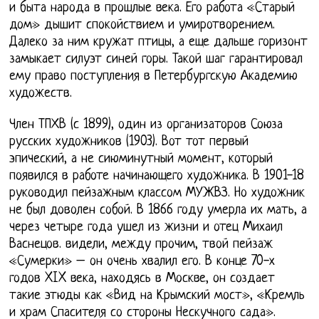
и быта народа в прошлые века. Его работа «Старый
дом» дышит спокойствием и умиротворением.
Далеко за ним кружат птицы, а еще дальше горизонт
замыкает силуэт синей горы. Такой шаг гарантировал
ему право поступления в Петербургскую Академию
художеств.
Член ТПХВ (с 1899), один из организаторов Союза
русских художников (1903). Вот тот первый
эпический, а не сиюминутный момент, который
появился в работе начинающего художника. В 1901-18
руководил пейзажным классом МУЖВЗ. Но художник
не был доволен собой. В 1866 году умерла их мать, а
через четыре года ушел из жизни и отец Михаил
Васнецов. видели, между прочим, твой пейзаж
«Сумерки» – он очень хвалил его. В конце 70-х
годов XIX века, находясь в Москве, он создает
такие этюды как «Вид на Крымский мост», «Кремль
и храм Спасителя со стороны Нескучного сада».