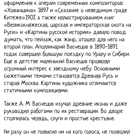
оформления к операм современных композиторов:
«Хованщина» 1897 и «Сказание о неведомом граде
Китеже»1907, а также иллюстрированием книг
«Великокняжеская, царская и императорская охота на
Руси» и «Картины русской истории» давало повод
думать, что пейзаж, как жанр, отошел для него на
второй план. Аполлинарий Васнецов в 1890-1891
годах совершил большую поездку по Уралу и Сибири.
Еще в детстве маленький Васнецов проявлял
огромный интерес к звездному небу. Основными
сюжетными темами становятся Древняя Русь и
старая Москва. Картины художника отличаются
статичными композициями.
Также А. М. Васнецов изучал древние иконы и даже
руководил работами по их реставрации. Во дворе
столпилась челядь, слуги и простые крестьяне.
Ни разу он не повысил ни на кого голоса, не позволил