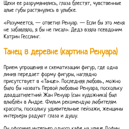
Щеки ее разрумянились, глаза блестят, чувственные
алые губы растянулись в улыбке.
«Разумеется, — ответил Ренуар. — Если бы это меня
не забавляло, я бы не писал». Дедэ взяла псевдоним
Катрин Гесслинг.
Танец в деревне (картина Ренуара)
Прием упрощения и схематизации фигур, где одна
линия передает форму фигуры, наглядно
присутствует в «Танце». Последняя любовь., можно
было бы назвать Первой любовью Ренуара, поскольку
двадцатилетний Жан Ренуар (сын художника) был
влюблён в Андре. Фильм рекомендую любителям
красоты, поскольку удивительные пейзажи, женщины
интерьеры радуют глаза и душу.
Он оформил интерьер одного кафе на улице Дофин,