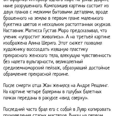
ныне разрушенного. Композиция картины состоит из
двух планов с мелкими бытовыми деталями, вроде
брошенного на землю в первом плане маленького
букетика цветов и нескольких растоптанных окурков.
Наставник Матисса Густав Моро предсказывал, что
ученик «упростит живопись». А на третьей картине
изображена Алина Шериго. Этот сюжет позволил
художнику воссоздать изящную пластику
прекрасного женского тела, влекущую чувственность
без налета вульгарности, великолепный
средиземноморский пейзаж, образующий достойное
обрамление прекрасной героине.
После смерти отца Жан женился на Андре Решлинг.
На картине четыре балерины в голубых балетных
пачках переданы в ракурсе «вид сверху».
Последний часто брал его с собой в Лувр копировать
произведения старых мастеров. Внизу на первом