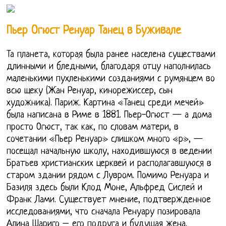
Пьер Огюст Ренуар Танец в Буживале
Та планета, которая была ранее населена существами
длинными и бледными, благодаря отцу наполнилась
маленькими пухленькими созданиями с румянцем во
всю щеку (Жан Ренуар, кинорежиссер, сын
художника). Париж. Картина «Танец среди мечей»
была написана в Риме в 1881. Пьер-Огюст — а дома
просто Огюст, так как, по словам матери, в
сочетании «Пьер Ренуар» слишком много «р», —
посещал начальную школу, находившуюся в ведении
Братьев христианских церквей и располагавшуюся в
старом здании рядом с Лувром. Помимо Ренуара и
Базиля здесь были Клод Моне, Альфред Сислей и
Франк Лами. Существует мнение, подтвержденное
исследованиями, что сначала Ренуару позировала
Алина Шариго – его подруга и будущая жена.