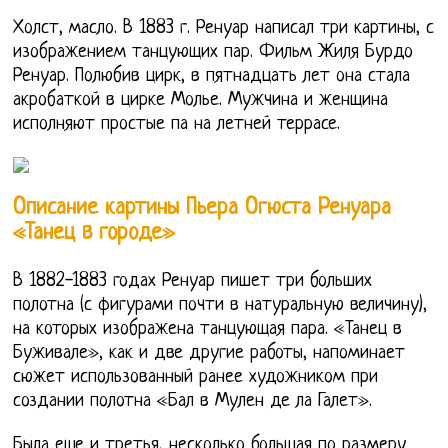
Холст, масло. В 1883 г. Ренуар написал три картины, с
изображением танцующих пар. Фильм Жиля Бурдо
Ренуар. Полюбив цирк, в пятнадцать лет она стала
акробаткой в цирке Молье. Мужчина и женщина
исполняют простые па на летней террасе.
Описание картины Пьера Огюста Ренуара
«Танец в городе»
В 1882-1883 годах Ренуар пишет три больших
полотна (с фигурами почти в натуральную величину),
на которых изображена танцующая пара. «Танец в
Буживале», как и две другие работы, напоминает
сюжет использованный ранее художником при
создании полотна «Бал в Мулен де ла Галет».
Была еще и третья, несколько большая по размеру