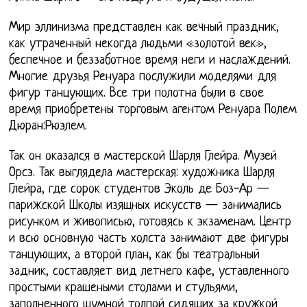
Мир эллинизма представлен как вечный праздник,
как утраченный некогда людьми «золотой век»,
беспечное и беззаботное время неги и наслаждений.
Многие друзья Ренуара послужили моделями для
фигур танцующих. Все три полотна были в свое
время приобретены торговым агентом Ренуара Полем
Дюран:Рюэлем.
Так он оказался в мастерской Шарля Глейра. Музей
Орсэ. Так выглядела мастерская: художника Шарля
Глейра, где сорок студентов Эколь де Боз-Ар —
парижской Школы изящных искусств — занимались
рисунком и живописью, готовясь к экзаменам. Центр
и всю основную часть холста занимают две фигуры
танцующих, а второй план, как бы театральный
задник, составляет вид летнего кафе, уставленного
простыми крашеными столами и стульями,
заполненного шумной толпой сидящих за кружкой