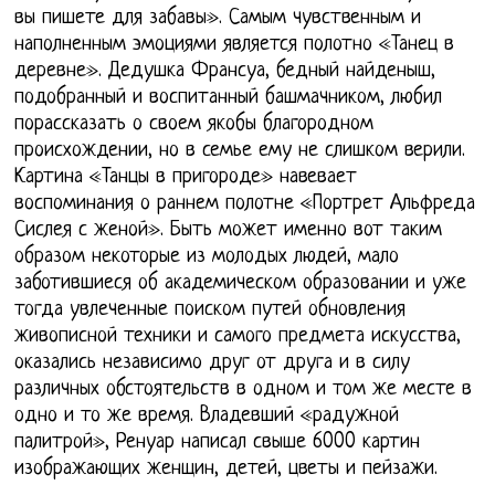
вы пишете для забавы». Самым чувственным и
наполненным эмоциями является полотно «Танец в
деревне». Дедушка Франсуа, бедный найденыш,
подобранный и воспитанный башмачником, любил
порассказать о своем якобы благородном
происхождении, но в семье ему не слишком верили.
Картина «Танцы в пригороде» навевает
воспоминания о раннем полотне «Портрет Альфреда
Сислея с женой». Быть может именно вот таким
образом некоторые из молодых людей, мало
заботившиеся об академическом образовании и уже
тогда увлеченные поиском путей обновления
живописной техники и самого предмета искусства,
оказались независимо друг от друга и в силу
различных обстоятельств в одном и том же месте в
одно и то же время. Владевший «радужной
палитрой», Ренуар написал свыше 6000 картин
изображающих женщин, детей, цветы и пейзажи.