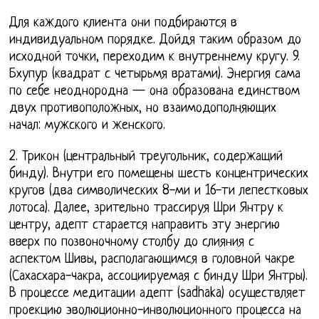
Для каждого клиента они подбираются в
индивидуальном порядке. Дойдя таким образом до
исходной точки, переходим к внутреннему кругу. 9.
Бхупур (квадрат с четырьмя вратами). Энергия сама
по себе неоднородна — она образована единством
двух противоположных, но взаимодополняющих
начал: мужского и женского.
2. Трикон (центральный треугольник, содержащий
бинду). Внутри его помещены шесть концентрических
кругов (два символических 8-ми и 16-ти лепестковых
лотоса). Далее, зрительно трассируя Шри Янтру к
центру, адепт старается направить эту энергию
вверх по позвоночному столбу до слияния с
аспектом Шивы, располагающимся в головной чакре
(Сахасхара-чакра, ассоциируемая с бинду Шри Янтры).
В процессе медитации адепт (sadhaka) осуществляет
проекцию эволюционно-инволюционного процесса на