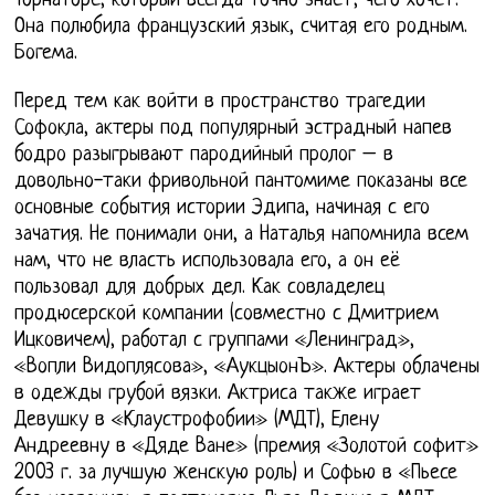
Торнаторе, который всегда точно знает, чего хочет.
Она полюбила французский язык, считая его родным.
Богема.
Перед тем как войти в пространство трагедии
Софокла, актеры под популярный эстрадный напев
бодро разыгрывают пародийный пролог – в
довольно-таки фривольной пантомиме показаны все
основные события истории Эдипа, начиная с его
зачатия. Не понимали они, а Наталья напомнила всем
нам, что не власть использовала его, а он её
пользовал для добрых дел. Как совладелец
продюсерской компании (совместно с Дмитрием
Ицковичем), работал с группами «Ленинград»,
«Вопли Видоплясова», «АукцыонЪ». Актеры облачены
в одежды грубой вязки. Актриса также играет
Девушку в «Клаустрофобии» (МДТ), Елену
Андреевну в «Дяде Ване» (премия «Золотой софит»
2003 г. за лучшую женскую роль) и Софью в «Пьесе