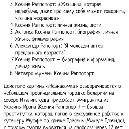
Ксения Раппопорт: «Женщина, которая
нелюбима, даже про саму себя может говорить,
что она некрасива»
Ксения Раппопорт: личная жизнь, дети
Актриса Ксения Раппопорт: биография, личная
жизнь, фильмография
Александр Рапопорт: "Я молодой актёр
преклонного возраста"
Ксения Раппопорт – биография информация,
личная жизнь
Четверо мужчин Ксении Раппопорт
Действие картины «Незнакомка» разворачивается в
небольшом провинциальном городке Веларичи на
севере Италии, куда приезжает эмигрантка из
Украины Ирэна (Ксения Раппопорт) – бывшая
проститутка, которая, попав в сексуальное рабство к
сутенёру Муффе по кличке Плесень (Микеле Плачидо),
с трудом смогла вырваться на свободу через 12 лет.