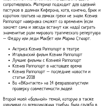
сопротивлялась. Материал подходит для одеяний
пастухов в долинах Киферона, хотя, конечно, брюк и
коротких платьев на лямках греки не знали. Ксения
Раппопорт наверняка сможет со временем (если
захочет сама и звезды встанут как надо) сыграть
знаменитые роли мирового трагического репертуара
– Федру или леди Макбет или Марию Стюарт.
Актриса Ксения Раппопорт в театре
Итальянский фильм Ксении Раппопорт
Лучшие фильмы с Ксенией Раппопорт
Ксения Раппопорт в настоящее время
Ксения Раппопорт – последние новости и
статьи 2018
Во «ВКонтакте» на 14 февралязапустили
проверку совместимости людей
Второй моей «больной» темой, которую я также
озвучивал со всевозможных трибун, была служба в