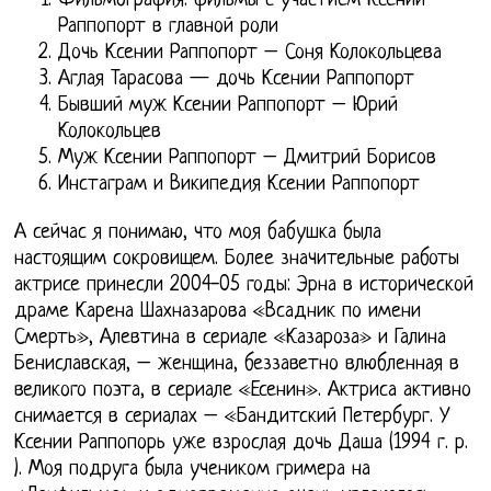
Фильмография: фильмы с участием Ксении
Раппопорт в главной роли
Дочь Ксении Раппопорт – Соня Колокольцева
Аглая Тарасова — дочь Ксении Раппопорт
Бывший муж Ксении Раппопорт – Юрий
Колокольцев
Муж Ксении Раппопорт – Дмитрий Борисов
Инстаграм и Википедия Ксении Раппопорт
А сейчас я понимаю, что моя бабушка была
настоящим сокровищем. Более значительные работы
актрисе принесли 2004-05 годы: Эрна в исторической
драме Карена Шахназарова «Всадник по имени
Смерть», Алевтина в сериале «Казароза» и Галина
Бениславская, – женщина, беззаветно влюбленная в
великого поэта, в сериале «Есенин». Актриса активно
снимается в сериалах – «Бандитский Петербург. У
Ксении Раппопорь уже взрослая дочь Даша (1994 г. р.
). Моя подруга была учеником гримера на