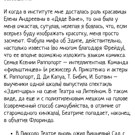
И когда в институте мне досталась роль красавицы
Елены Андреевны в «Дяде Ване», то она была у
меня очкастая, сутулая, нелепая я боялась, что, если
всерьез буду изображать красотку, меня просто
засмеют. Фабула мифа об Эдипе, действительно,
настолько известна (во многом благодаря Фрейду),
что ее вполне возможно изложить языком комикса.
Семья Ксении Раппопорт – интеллигентная. Команда
«фильштинцев» (и режиссер А. Прикотенко и актеры
К. Раппопорт, Д. Ди Капуа, Т. Бибич, И. Ботвин –
выученики одной школы) выпустила спектакль
«Эдип-царь» на сцене Театра на Литейном. В таком
виде, да еще и с полиэтиленовым мешком на голове
(современный способ самоубийства, в отличие от
старомодного кинжала), Беатриче попадает, наконец,
в объятия Флориндо.
В Пикколо Театре вновь ожил Вишневый Сад с