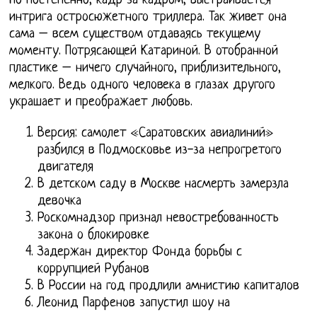
Но постепенно, кадр за кадром, выстраивается
интрига остросюжетного триллера. Так живет она
сама – всем существом отдаваясь текущему
моменту. Потрясающей Катариной. В отобранной
пластике – ничего случайного, приблизительного,
мелкого. Ведь одного человека в глазах другого
украшает и преображает любовь.
Версия: самолет «Саратовских авиалиний»
разбился в Подмосковье из-за непрогретого
двигателя
В детском саду в Москве насмерть замерзла
девочка
Роскомнадзор признал невостребованность
закона о блокировке
Задержан директор Фонда борьбы с
коррупцией Рубанов
В России на год продлили амнистию капиталов
Леонид Парфенов запустил шоу на