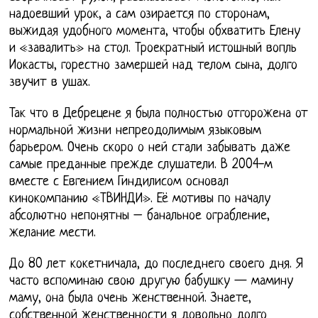
надоевший урок, а сам озирается по сторонам,
выжидая удобного момента, чтобы обхватить Елену
и «завалить» на стол. Троекратный истошный вопль
Иокасты, горестно замершей над телом сына, долго
звучит в ушах.
Так что в Дебрецене я была полностью отгорожена от
нормальной жизни непреодолимым языковым
барьером. Очень скоро о ней стали забывать даже
самые преданные прежде слушатели. В 2004-м
вместе с Евгением Гиндилисом основал
кинокомпанию «ТВИНДИ». Её мотивы по началу
абсолютно непонятны – банальное ограбление,
желание мести.
До 80 лет кокетничала, до последнего своего дня. Я
часто вспоминаю свою другую бабушку — мамину
маму, она была очень женственной. Знаете,
собственной женственности я довольно долго