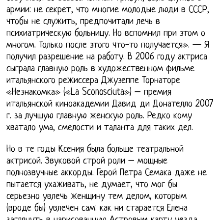
армии: не секрет, что многие молодые люди в СССР,
чтобы не служить, предпочитали лечь в
психиатрическую больницу. Но вспомнил при этом о
многом. Только после этого что-то получается». — Я
получил разрешение на работу. В 2006 году актриса
сыграла главную роль в художественном фильме
итальянского режиссера Джузеппе Торнаторе
«Незнакомка» («La Sconosciuta») – премия
итальянской киноакадемии Давид ди Донателло 2007
г. за лучшую главную женскую роль. Редко кому
хватало ума, смелости и таланта для таких дел.
Но в те годы Ксения была больше театральной
актрисой. Звуковой строй роли – мощные
полнозвучные аккорды. Герой Петра Семака даже не
пытается ухаживать, не думает, что мог бы
серьезно увлечь женщину тем делом, которым
(вроде бы) увлечен сам: как ни старается Елена