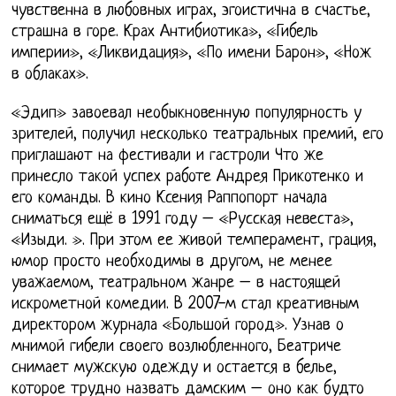
чувственна в любовных играх, эгоистична в счастье,
страшна в горе. Крах Антибиотика», «Гибель
империи», «Ликвидация», «По имени Барон», «Нож
в облаках».
«Эдип» завоевал необыкновенную популярность у
зрителей, получил несколько театральных премий, его
приглашают на фестивали и гастроли Что же
принесло такой успех работе Андрея Прикотенко и
его команды. В кино Ксения Раппопорт начала
сниматься ещё в 1991 году – «Русская невеста»,
«Изыди. ». При этом ее живой темперамент, грация,
юмор просто необходимы в другом, не менее
уважаемом, театральном жанре – в настоящей
искрометной комедии. В 2007-м стал креативным
директором журнала «Большой город». Узнав о
мнимой гибели своего возлюбленного, Беатриче
снимает мужскую одежду и остается в белье,
которое трудно назвать дамским – оно как будто