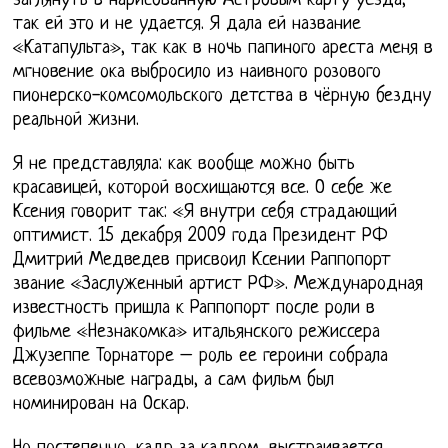
заглянуть в нарисованную Астровым карту уезда,
так ей это и не удается. Я дала ей название
«Катапульта», так как в ночь папиного ареста меня в
мгновение ока выбросило из наивного розового
пионерско-комсомольского детства в чёрную бездну
реальной жизни.
Я не представляла: как вообще можно быть
красавицей, которой восхищаются все. О себе же
Ксения говорит так: «Я внутри себя страдающий
оптимист. 15 декабря 2009 года Президент РФ
Дмитрий Медведев присвоил Ксении Раппопорт
звание «Заслуженный артист РФ». Международная
известность пришла к Раппопорт после роли в
фильме «Незнакомка» итальянского режиссера
Джузеппе Торнаторе – роль ее героини собрала
всевозможные награды, а сам фильм был
номинирован на Оскар.