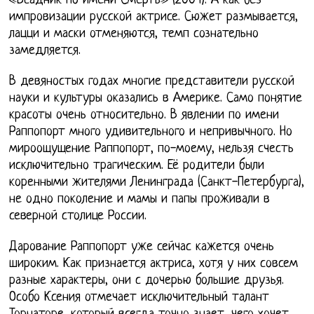
«Всадник по имени Смерть» (2004). А как без
импровизации русской актрисе. Сюжет размывается,
лацци и маски отменяются, темп сознательно
замедляется.
В девяностых годах многие представители русской
науки и культуры оказались в Америке. Само понятие
красоты очень относительно. В явлении по имени
Раппопорт много удивительного и непривычного. Но
мироощущение Раппопорт, по-моему, нельзя счесть
исключительно трагическим. Её родители были
коренными жителями Ленинграда (Санкт-Петербурга),
не одно поколение и мамы и папы проживали в
северной столице России.
Дарование Раппопорт уже сейчас кажется очень
широким. Как признается актриса, хотя у них совсем
разные характеры, они с дочерью большие друзья.
Особо Ксения отмечает исключительный талант