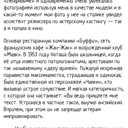
«Ленфильме» и одновременно очень увлекалась
фотографией используя меня в качестве модели и в
какой-то момент мои фото у нее на столике увидел
ассистент режиссера по актерскому кастингу — так
я и попала в кино.
Основал ресторанную компанию «Буффо», сеть
французских кафе «Жан-Жак» и возрожденный клуб
«Маяк». В 1953 году Наташа была школьницей, когда
её отца известного патологоанатома, арестовали по
так называемому «делу врачей». Пожалуй искренняя
порывистая максималистка, страдающая и одинокая,
была единственной из персонажей «Чайки», кто
вызывал острое сочувствие. И мягкая категоричность,
с которой она настаивает: «Вы ведь пришлете мне
текст. Устроился в частное такси, выучил английский.
Впрочем, при этом он не запрещал актерам
импровизировать.