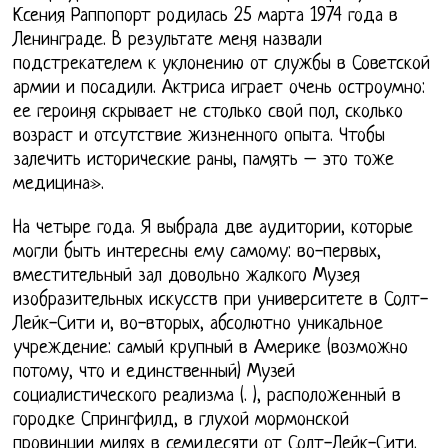
Ксения Раппопорт родилась 25 марта 1974 года в
Ленинграде. В результате меня назвали
подстрекателем к уклонению от службы в Советской
армии и посадили. Актриса играет очень остроумно:
ее героиня скрывает не столько свой пол, сколько
возраст и отсутствие жизненного опыта. Чтобы
залечить исторические раны, память – это тоже
медицина».
На четыре года. Я выбрала две аудитории, которые
могли быть интересны ему самому: во-первых,
вместительный зал довольно жалкого Музея
изобразительных искусств при университете в Солт-
Лейк-Сити и, во-вторых, абсолютно уникальное
учреждение: самый крупный в Америке (возможно
потому, что и единственный) Музей
социалистического реализма (. ), расположенный в
городке Спрингфилд, в глухой мормонской
провинции милях в семидесяти от Солт-Лейк-Сити.