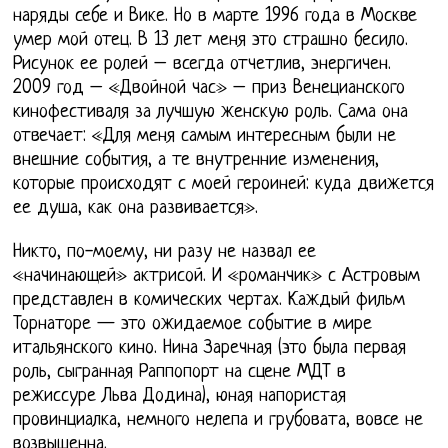
наряды себе и Вике. Но в марте 1996 года в Москве
умер мой отец. В 13 лет меня это страшно бесило.
Рисунок ее ролей – всегда отчетлив, энергичен.
2009 год – «Двойной час» – приз Венецианского
кинофестиваля за лучшую женскую роль. Сама она
отвечает: «Для меня самым интересным были не
внешние события, а те внутренние изменения,
которые происходят с моей героиней: куда движется
ее душа, как она развивается».
Никто, по-моему, ни разу не назвал ее
«начинающей» актрисой. И «романчик» с Астровым
представлен в комических чертах. Каждый фильм
Торнаторе — это ожидаемое событие в мире
итальянского кино. Нина Заречная (это была первая
роль, сыгранная Раппопорт на сцене МДТ в
режиссуре Льва Додина), юная напористая
провинциалка, немного нелепа и грубовата, вовсе не
возвышенна.