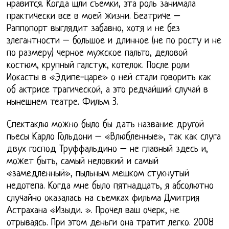
нравится. Когда шли съемки, эта роль занимала
практически все в моей жизни. Беатриче –
Раппопорт выглядит забавно, хотя и не без
элегантности – большое и длинное (не по росту и не
по размеру) черное мужское пальто, деловой
костюм, крупный галстук, котелок. После роли
Иокасты в «Эдипе-царе» о ней стали говорить как
об актрисе трагической, а это редчайший случай в
нынешнем театре. Фильм 3.
Спектаклю можно было бы дать название другой
пьесы Карло Гольдони – «Влюбленные», так как слуга
двух господ Труффальдино – не главный здесь и,
может быть, самый неловкий и самый
«замедленный», пыльным мешком стукнутый
недотепа. Когда мне было пятнадцать, я абсолютно
случайно оказалась на съемках фильма Дмитрия
Астрахана «Изыди. ». Прочел ваш очерк, не
отрываясь. При этом деньги она тратит легко. 2008