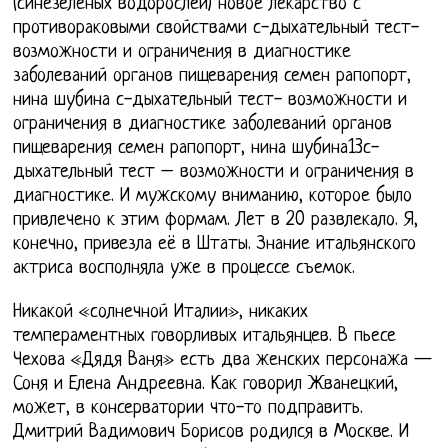
(синезеленых водорослей) новое лекарство с
противораковыми свойствами с-дыхательный тест-
возможности и ограничения в диагностике
заболеваний органов пищеварения семен рапопорт,
нина шубина с-дыхательный тест- возможности и
ограничения в диагностике заболеваний органов
пищеварения семен рапопорт, нина шубина13с-
дыхательный тест – возможности и ограничения в
диагностике. И мужскому вниманию, которое было
привлечено к этим формам. Лет в 20 развлекало. Я,
конечно, привезла её в Штаты. Знание итальянского
актриса восполняла уже в процессе съемок.
Никакой «солнечной Италии», никаких
темпераментных говорливых итальянцев. В пьесе
Чехова «Дядя Ваня» есть два женских персонажа —
Соня и Елена Андреевна. Как говорил Жванецкий,
может, в консерватории что-то подправить.
Дмитрий Вадимович Борисов родился в Москве. И