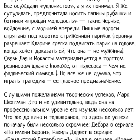
Все осуждали «уклонистов», а я их понимал. Я же
сутулилась, предпочитала носить папины рубашки и
ботинки «прощай молодость» — такие черные,
войлочные, с молнией впереди. Пышные волосы
спрятаны под коротко стриженный паричок (героиня
разрешает Клариче слегка подвигать парик на голове,
когда хочет доказать ей, что она – не мужчина).
Связь Лая и Иокасты материализуется в толстом
резиновом шланге (похоже, от пылесоса – чем не
фаллический символ. ). Но все же не думаю, что
играть трагедию – ее главное предназначение.
С лучшими пожеланиями творческих успехов, Марк
Шехтман. Это и не удивительно, ведь она на
профессиональном уровне его изучала несколько лет.
Что же до кино и телеэкранов, то здесь ее успехи
поначалу были несколько скромнее: Дебора в сериале
«По имени Барон», Рахиль Даллет в сериале