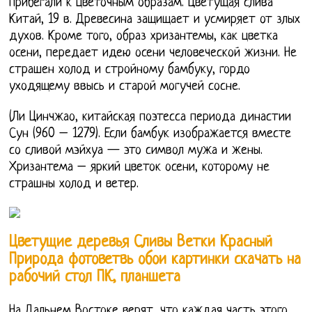
прибегали к цветочным образам. Цветущая слива
Китай, 19 в. Древесина защищает и усмиряет от злых
духов. Кроме того, образ хризантемы, как цветка
осени, передает идею осени человеческой жизни. Не
страшен холод и стройному бамбуку, гордо
уходящему ввысь и старой могучей сосне.
(Ли Цинчжао, китайская поэтесса периода династии
Сун (960 – 1279). Если бамбук изображается вместе
со сливой мэйхуа — это символ мужа и жены.
Хризантема – яркий цветок осени, которому не
страшны холод и ветер.
Цветущие деревья Сливы Ветки Красный
Природа фотоветвь обои картинки скачать на
рабочий стол ПК, планшета
На Дальнем Востоке верят, что каждая часть этого