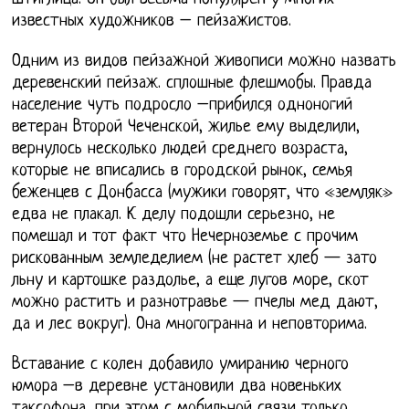
известных художников – пейзажистов.
Одним из видов пейзажной живописи можно назвать
деревенский пейзаж. сплошные флешмобы. Правда
население чуть подросло –прибился одноногий
ветеран Второй Чеченской, жилье ему выделили,
вернулось несколько людей среднего возраста,
которые не вписались в городской рынок, семья
беженцев с Донбасса (мужики говорят, что «земляк»
едва не плакал. К делу подошли серьезно, не
помешал и тот факт что Нечерноземье с прочим
рискованным земледелием (не растет хлеб — зато
льну и картошке раздолье, а еще лугов море, скот
можно растить и разнотравье — пчелы мед дают,
да и лес вокруг). Она многогранна и неповторима.
Вставание с колен добавило умиранию черного
юмора –в деревне установили два новеньких
таксофона, при этом с мобильной связи только