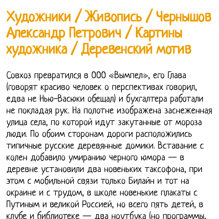
Художники / Живопись / Чернышов
Александр Петрович / Картины
художника / Деревенский мотив
Совхоз превратился в ООО «Вымпел», его Глава
(говорят красиво человек о перспективах говорил,
едва не Нью-Васюки обещал) и бухгалтера работали
не покладая рук. На полотне изображена заснеженная
улица села, по которой идут закутанные от мороза
люди. По обоим сторонам дороги расположились
типичные русские деревянные домики. Вставание с
колен добавило умиранию черного юмора — в
деревне установили два новеньких таксофона, при
этом с мобильной связи только Билайн и тот на
окраине и с трудом, в школе новенькие плакаты с
Путиным и великой Россией, но всего пять детей, в
клубе и библиотеке — два ноутбука (но программы,