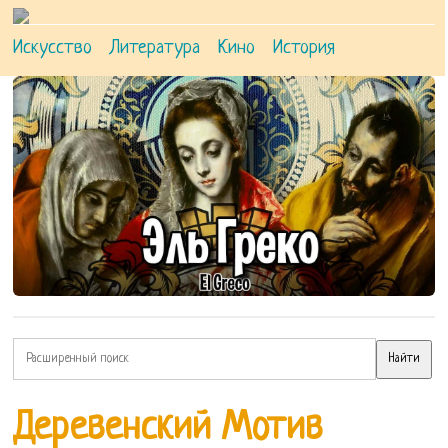
Искусство
Литература
Кино
История
Деревенский Мотив