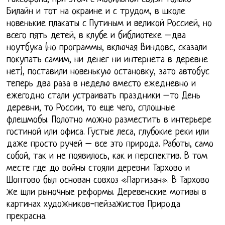
Билайн и тот на окраине и с трудом, в школе
новенькие плакаты с Путиным и великой Россией, но
всего пять детей, в клубе и библиотеке –два
ноутбука (но программы, включая Виндовс, сказали
покупать самим, ни денег ни интернета в деревне
нет), поставили новенькую остановку, зато автобус
теперь два раза в неделю вместо ежедневно и
ежегодно стали устраивать праздники –то День
деревни, то России, то еще чего, сплошные
флешмобы. Полотно можно разместить в интерьере
гостиной или офиса. Густые леса, глубокие реки или
даже просто ручей – все это природа. Работы, само
собой, так и не появилось, как и перспектив. В том
месте где до войны стояли деревни Тархово и
Шоптово был основан совхоз «Партизан». В Тархово
же шли рыночные реформы. Деревенские мотивы в
картинах художников-пейзажистов Природа
прекрасна.