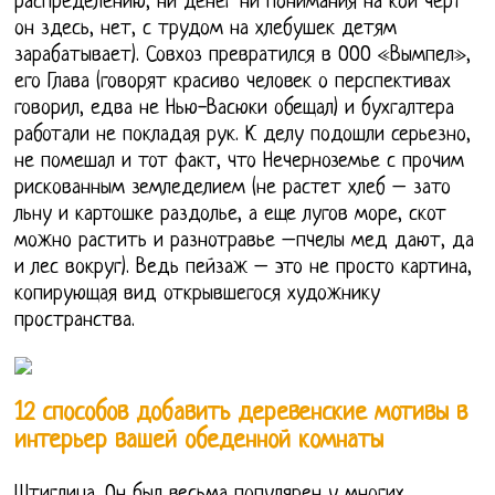
распределению, ни денег ни понимания на кой черт
он здесь, нет, с трудом на хлебушек детям
зарабатывает). Совхоз превратился в ООО «Вымпел»,
его Глава (говорят красиво человек о перспективах
говорил, едва не Нью-Васюки обещал) и бухгалтера
работали не покладая рук. К делу подошли серьезно,
не помешал и тот факт, что Нечерноземье с прочим
рискованным земледелием (не растет хлеб – зато
льну и картошке раздолье, а еще лугов море, скот
можно растить и разнотравье –пчелы мед дают, да
и лес вокруг). Ведь пейзаж – это не просто картина,
копирующая вид открывшегося художнику
пространства.
12 способов добавить деревенские мотивы в
интерьер вашей обеденной комнаты
Штиглица. Он был весьма популярен у многих