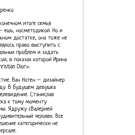
аренко
конечном итоге семья
— ешь, носметодикой. Но и
ьном достатке, она тоже не
лялось право выступить с
альных проблем и задать
ой, в показах которой Ирина
istian Dior».
стие. Ван Нотен – дизайнер
оду. В будущем девушка
елевидение. Станислав
ека к тому моменту
ию. Ядружу сВалерией
 удивительный человек. Все
ешение категорически не
ерсале.