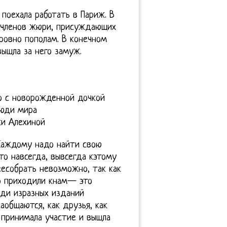
 поехала работать в Париж. В
са членов жюри, присуждающих
ровно пополам. В конечном
ышла за него замуж.
о с новорожденной дочкой
люди мира
ки Алехиной
 Каждому надо найти свою
о навсегда, вывсегда кэтому
есобрать невозможно, так как
о приходили кнам— это
юди изразных изданий
аобщаются, как друзья, как
 принимала участие и вышла