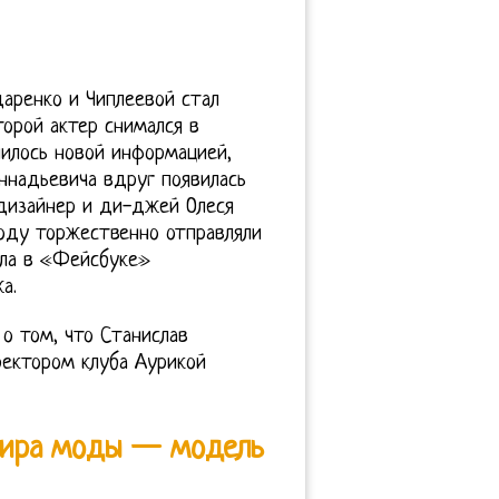
аренко и Чиплеевой стал
торой актер снимался в
нилось новой информацией,
еннадьевича вдруг появилась
 дизайнер и ди-джей Олеся
году торжественно отправляли
ала в «Фейсбуке»
а.
о том, что Станислав
ектором клуба Аурикой
мира моды — модель