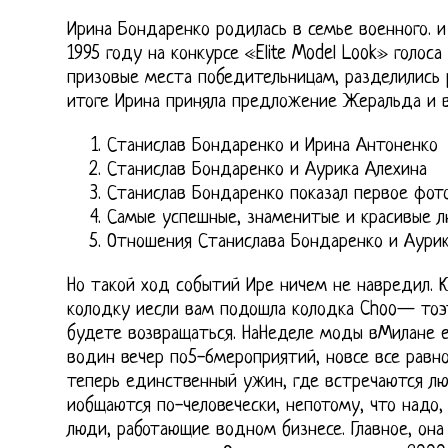
Ирина Бондаренко родилась в семье военного. и
1995 году на конкурсе «Elite Model Look» голо
призовые места победительницам, разделились 
итоге Ирина приняла предложение Жеральда и в
Станислав Бондаренко и Ирина Антоненко
Станислав Бондаренко и Аурика Алехина
Станислав Бондаренко показал первое фот
Самые успешные, знаменитые и красивые 
Отношения Станислава Бондаренко и Аури
Но такой ход событий Ире ничем не навредил.
колодку иесли вам подошла колодка Choo— тоэт
будете возвращаться. НаНеделе моды вМилане е
водин вечер по5-6мероприятий, новсе все равн
теперь единственный ужин, где встречаются л
иобщаются по-человечески, непотому, что надо, 
люди, работающие водном бизнесе. Главное, она