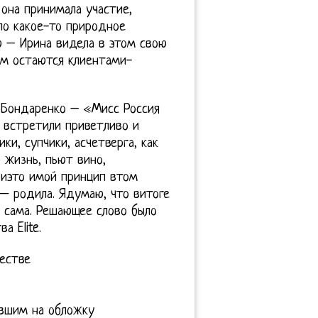
она принимала участие,
ыло какое-то природное
ю – Ирина видела в этом свою
ом остаются клиентами-
 Бондаренко – «Мисс Россия
ё встретили приветливо и
ки, супчики, асчетверга, как
 жизнь, пьют вино,
 иэто имой принцип втом
к— родила. Ядумаю, что витоге
 сама. Решающее слово было
 Elite.
естве
вшим на обложку