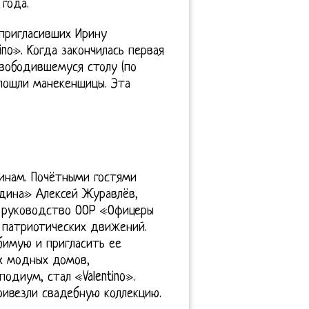
года.
пригласивших Ирину
no». Когда закончилась первая
свободившемуся столу (по
 пошли манекенщицы. Эта
инам. Почётными гостями
одина» Алексей Журавлёв,
, руководство ООР «Офицеры
 патриотических движений.
бимую и пригласить ее
х модных домов,
одиум, стал «Valentino».
привезли свадебную коллекцию.