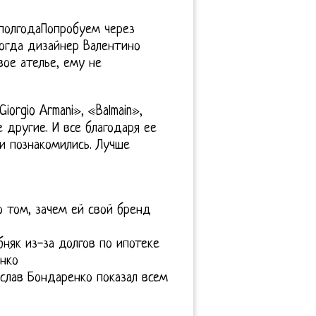
полгодаПопробуем через
тогда дизайнер Валентино
свое ателье, ему не
iorgio Armani», «Balmain»,
е другие. И все благодаря ее
и познакомились. Лучше
о том, зачем ей свой бренд
няк из-за долгов по ипотеке
нко
слав Бондаренко показал всем