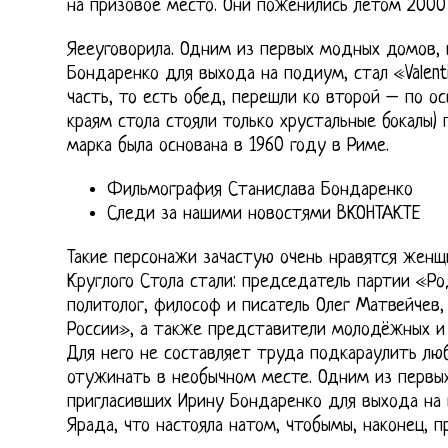
на призовое место. Они поженились летом 2000 
Яееуговорила. Одним из первых модных домов, 
Бондаренко для выхода на подиум, стал «Valenti
часть, то есть обед, перешли ко второй – по о
краям стола стояли только хрустальные бокалы)
марка была основана в 1960 году в Риме.
Фильмография Станислава Бондаренко
Следи за нашими новостями ВКОНТАКТЕ
Такие персонажи зачастую очень нравятся женщ
Круглого Стола стали: председатель партии «Р
политолог, философ и писатель Олег Матвейчев
России», а также представители молодёжных и
Для него не составляет труда подкараулить лю
отужинать в необычном месте. Одним из первы
пригласивших Ирину Бондаренко для выхода на п
Ярада, что настояла натом, чтобымы, наконец, 