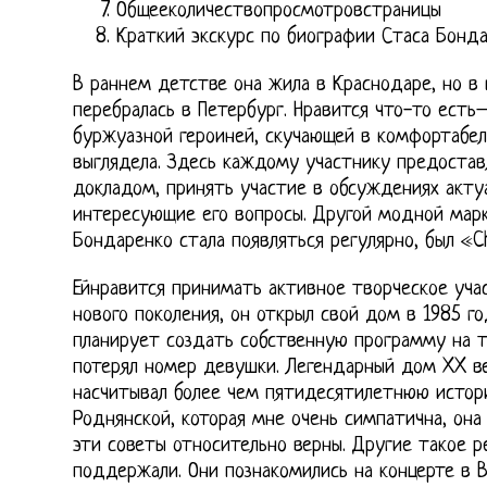
Общееколичествопросмотровстраницы
Краткий экскурс по биографии Стаса Бонд
В раннем детстве она жила в Краснодаре, но в 
перебралась в Петербург. Нравится что-то есть
буржуазной героиней, скучающей в комфортабел
выглядела. Здесь каждому участнику предостав
докладом, принять участие в обсуждениях акту
интересующие его вопросы. Другой модной марк
Бондаренко стала появляться регулярно, был «Chr
Ейнравится принимать активное творческое уча
нового поколения, он открыл свой дом в 1985 г
планирует создать собственную программу на т
потерял номер девушки. Легендарный дом XX в
насчитывал более чем пятидесятилетнюю истор
Роднянской, которая мне очень симпатична, она
эти советы относительно верны. Другие такое р
поддержали. Они познакомились на концерте в В