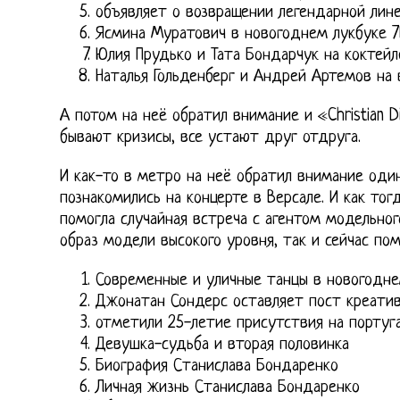
объявляет о возвращении легендарной лин
Ясмина Муратович в новогоднем лукбуке 
Юлия Прудько и Тата Бондарчук на коктейл
Наталья Гольденберг и Андрей Артемов на 
А потом на неё обратил внимание и «Christian 
бывают кризисы, все устают друг отдруга.
И как-то в метро на неё обратил внимание один
познакомились на концерте в Версале. И как тог
помогла случайная встреча с агентом модельног
образ модели высокого уровня, так и сейчас пом
Современные и уличные танцы в новогодне
Джонатан Сондерс оставляет пост креатив
отметили 25-летие присутствия на португ
Девушка-судьба и вторая половинка
Биография Станислава Бондаренко
Личная жизнь Станислава Бондаренко