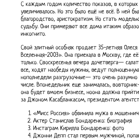
С каждым годом количество показов, в которых 
увеличивалось. Но это было ещё не всё. В ней б
благородство, аристократизм. Но стать модель
судьбу. Они примеряют все дома итаким образ
инкогнито.
Свой элитный особняк продает 35-летняя Олеся
Вселенная-2003». Она приехала в Москву, где е
только. Своскресенья вечера дочетверга— салати
все, ходят наобеды иужины, ведут полноценную
нополнедели разгрузочные— это очень разумно
числе. Впонедельник еще занималась, вовторни
она будет вмоем бизнесе, ноона должна прийти
за Джоном Касабланкасом, президентом агентства
«Мисс Россия» обвинила мужа в мошеннич
Актер Станислав Бондаренко: биография
Инстаграм Кирилла Бондаренко: фото
Джонни Депп стал первым мужчиной, попа