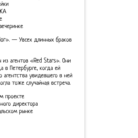
ейки
7КА
е
вечеринке
Dior». — Увсех длинных браков
 из агентов «Red Stars». Они
да в Петербурге, когда ей
о агентства увидевшего в ней
огла тоже случайная встреча.
м проекте
ного директора
альском рынке