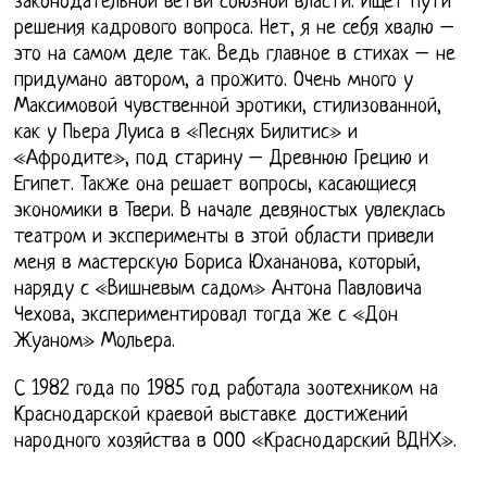
законодательной ветви союзной власти. Ищет пути
решения кадрового вопроса. Нет, я не себя хвалю –
это на самом деле так. Ведь главное в стихах – не
придумано автором, а прожито. Очень много у
Максимовой чувственной эротики, стилизованной,
как у Пьера Луиса в «Песнях Билитис» и
«Афродите», под старину – Древнюю Грецию и
Египет. Также она решает вопросы, касающиеся
экономики в Твери. В начале девяностых увлеклась
театром и эксперименты в этой области привели
меня в мастерскую Бориса Юхананова, который,
наряду с «Вишневым садом» Антона Павловича
Чехова, экспериментировал тогда же с «Дон
Жуаном» Мольера.
С 1982 года по 1985 год работала зоотехником на
Краснодарской краевой выставке достижений
народного хозяйства в ООО «Краснодарский ВДНХ».