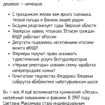
дешевое – немецкое.
С праздником желаю вам яркого солнышка,
теплой погоды и близких людей рядом
Госдума реорганизует суды Тверской области
Тиллерсон заявил, чтооколо 35тысяч граждан
КНДР работают вРоссии
Депутаты поделились негативными итогами
визита вКНДР
Фермеры получат право оказывать
туристические услуги безтуроператоров
«Черные риелторы» освоили схему заработка
наперепродаже комнат
Почитатели творчества Федерико Феллини
соберутся вбиблиотеке наАлтуфьевском шоссе
Он – все. И ещё вспоминается кузминский «Лесок»,
населённый сильванами и фавнами. В 1997 году
Светлана Максимова стала индивидуальным