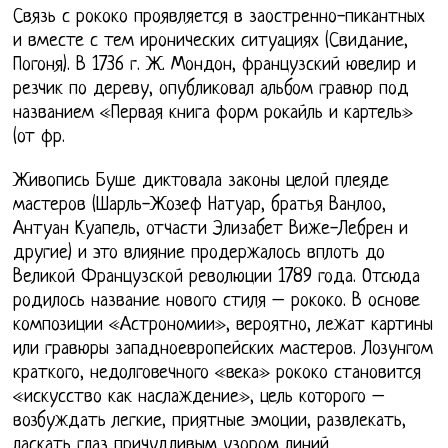
Связь с рококо проявляется в заостренно-пикантных
и вместе с тем иронических ситуациях (Свидание,
Погоня). В 1736 г. Ж. Мондон, французский ювелир и
резчик по дереву, опубликовал альбом гравюр под
названием «Первая книга форм рокайль и картель»
(от фр.
Живопись Буше диктовала законы целой плеяде
мастеров (Шарль-Жозеф Натуар, братья Ванлоо,
Антуан Куапель, отчасти Элизабет Виже-Лебрен и
другие) и это влияние продержалось вплоть до
Великой Французской революции 1789 года. Отсюда
родилось название нового стиля – рококо. В основе
композиции «Астрономии», вероятно, лежат картины
или гравюры западноевропейских мастеров. Лозунгом
краткого, недолговечного «века» рококо становится
«искусство как наслаждение», цель которого –
возбуждать легкие, приятные эмоции, развлекать,
ласкать глаз причудливым узором линий