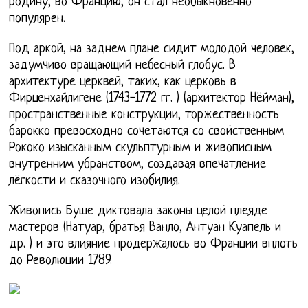
родину, во Францию, он стал необыкновенно
популярен.
Под аркой, на заднем плане сидит молодой человек,
задумчиво вращающий небесный глобус. В
архитектуре церквей, таких, как церковь в
Фирценхайлигене (1743-1772 гг. ) (архитектор Нёйман),
пространственные конструкции, торжественность
барокко превосходно сочетаются со свойственным
Рококо изысканным скульптурным и живописным
внутренним убранством, создавая впечатление
лёгкости и сказочного изобилия.
Живопись Буше диктовала законы целой плеяде
мастеров (Натуар, братья Ванло, Антуан Куапель и
др. ) и это влияние продержалось во Франции вплоть
до Революции 1789.