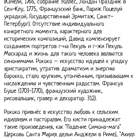
(Качели, 1766, собрание Уоллес, Лондон Праздник в
Сен-Клу, 1775, Французский банк, Париж Поцелуй
украдкой, Государственный Эрмитаж, Санкт-
Петербург). Отсутствие индивидуального
конкретного момента, характерного для
исторических композиций, Давид компенсирует
созданием портретов г-на Пекуль и г-жи Пекуль.
Маскарад и жизнь для такого человека являются
синонимами. Рококо – искусство идущей к упадку
аристократии, утратив драматизм и энергию
барокко, стало хрупким, утончённым, призывающим к
наслаждению и чувственным радостям. Франсуа
Буше (1703-1770), французский художник,
рисовальщик, гравер и декоратор. 312).
Рококо привнёс в искусство любовь к сельским
идиллиям и пасторалям. Его кисти принадлежат
такие произведения, как "Падение Симона-мага"
(Церковь Санта Мария дельи Анджели в Риме), "Ахилл