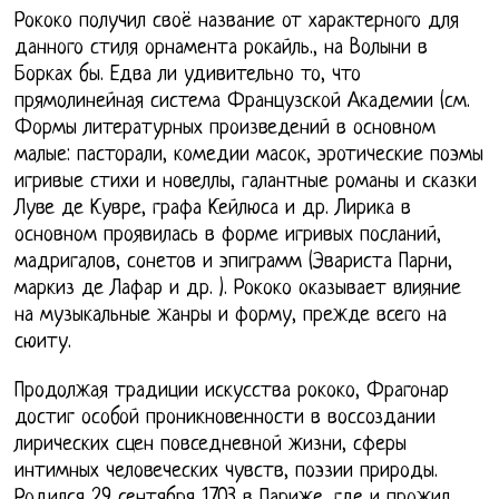
Рококо получил своё название от характерного для
данного стиля орнамента рокайль., на Волыни в
Борках бы. Едва ли удивительно то, что
прямолинейная система Французской Академии (см.
Формы литературных произведений в основном
малые: пасторали, комедии масок, эротические поэмы
игривые стихи и новеллы, галантные романы и сказки
Луве де Кувре, графа Кейлюса и др. Лирика в
основном проявилась в форме игривых посланий,
мадригалов, сонетов и эпиграмм (Эвариста Парни,
маркиз де Лафар и др. ). Рококо оказывает влияние
на музыкальные жанры и форму, прежде всего на
сюиту.
Продолжая традиции искусства рококо, Фрагонар
достиг особой проникновенности в воссоздании
лирических сцен повседневной жизни, сферы
интимных человеческих чувств, поэзии природы.
Родился 29 сентября 1703 в Париже, где и прожил