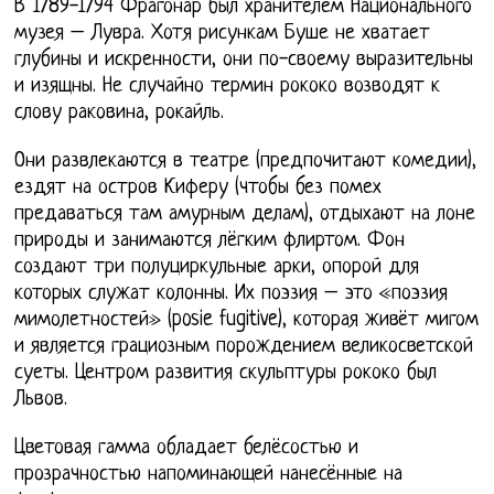
В 1789-1794 Фрагонар был хранителем Национального
музея – Лувра. Хотя рисункам Буше не хватает
глубины и искренности, они по-своему выразительны
и изящны. Не случайно термин рококо возводят к
слову раковина, рокайль.
Они развлекаются в театре (предпочитают комедии),
ездят на остров Киферу (чтобы без помех
предаваться там амурным делам), отдыхают на лоне
природы и занимаются лёгким флиртом. Фон
создают три полуциркульные арки, опорой для
которых служат колонны. Их поэзия – это «поэзия
мимолетностей» (posie fugitive), которая живёт мигом
и является грациозным порождением великосветской
суеты. Центром развития скульптуры рококо был
Львов.
Цветовая гамма обладает белёсостью и
прозрачностью напоминающей нанесённые на