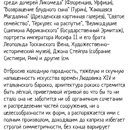
среди дочерей Ликомеда" (Флоренция, Уффици),
"Возвращение блудного сына" (Турин), "Кающаяся
Магдалина" (Дрезденская картинная галерея), "Святое
семейство", "Геркулес на распутье", "Великодушие
Сципиона Африканского" (Государственный Эрмитаж),
портреты императора Иосифа II и его брата
Леопольда Тосканского (Вена, Художественно-
исторический музей), Джона Стейпла (собрание
Систиери, Рим) и другие (см.
Отбросив холодную парадность, тяжёлую и скучную
напыщенность искусства времён Людовика XIV и
итальянского барокко, архитектура рококо стремится
быть лёгкой, приветливой игривой во что бы то ни
стало она не заботится ни об органичном сочетании
и распределении частей сооружения, ни о
целесообразности их форм, а распоряжается ими с
полным произволом, доходящим до каприза избегает
строгой симметричности, без конца варьирует