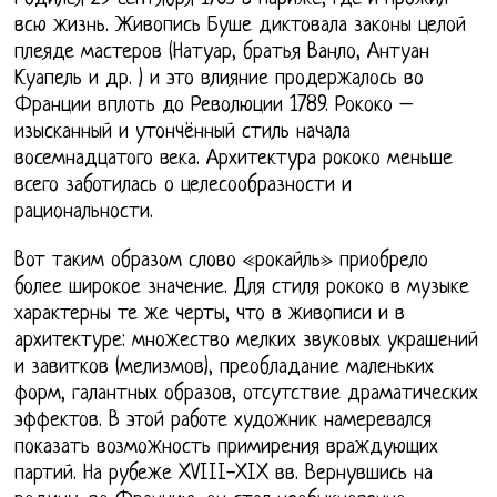
всю жизнь. Живопись Буше диктовала законы целой
плеяде мастеров (Натуар, братья Ванло, Антуан
Куапель и др. ) и это влияние продержалось во
Франции вплоть до Революции 1789. Рококо –
изысканный и утончённый стиль начала
восемнадцатого века. Архитектура рококо меньше
всего заботилась о целесообразности и
рациональности.
Вот таким образом слово «рокайль» приобрело
более широкое значение. Для стиля рококо в музыке
характерны те же черты, что в живописи и в
архитектуре: множество мелких звуковых украшений
и завитков (мелизмов), преобладание маленьких
форм, галантных образов, отсутствие драматических
эффектов. В этой работе художник намеревался
показать возможность примирения враждующих
партий. На рубеже XVIII-XIX вв. Вернувшись на