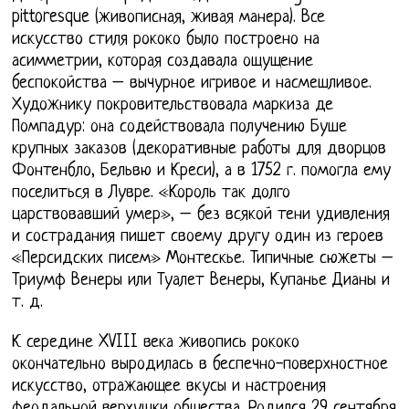
pittoresque (живописная, живая манера). Все
искусство стиля рококо было построено на
асимметрии, которая создавала ощущение
беспокойства – вычурное игривое и насмешливое.
Художнику покровительствовала маркиза де
Помпадур: она содействовала получению Буше
крупных заказов (декоративные работы для дворцов
Фонтенбло, Бельвю и Креси), а в 1752 г. помогла ему
поселиться в Лувре. «Король так долго
царствовавший умер», – без всякой тени удивления
и сострадания пишет своему другу один из героев
«Персидских писем» Монтескье. Типичные сюжеты –
Триумф Венеры или Туалет Венеры, Купанье Дианы и
т. д.
К середине XVIII века живопись рококо
окончательно выродилась в беспечно-поверхностное
искусство, отражающее вкусы и настроения
феодальной верхушки общества. Родился 29 сентября