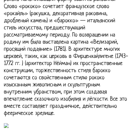
Слово «рококо» сочетает французское слово
«рокайль» (ракушка, декоративная раковина,
дробленый камень) и «барокко» — итальянский
стиль искусства, предшествующий
рассматриваемому периоду. По возвращении на
родину им была выставлена картина «Велизарий,
просящий подаяние» (1781). В архитектуре многих
церквей, таких, как церковь в Фирценхайлигене (1743-
1772 гг. ) (архитектор Нёйман) их пространственные
конструкции, торжественность стиля барокко
сочетаются со свойственным стилю рококо
изысканным живописным и скульптурным
внутренним убранством, при этом создавая
впечатление сказочного изобилия и лёгкости. Все это
вместе составляет праздничное, действительно
феерическое зрелище.