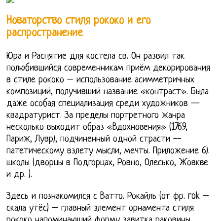
Новаторство стиля рококо и его
распространение
Юра и Распятие для костела св. Он развил так
полюбившийся современникам приём декорирования
в стиле рококо – использование асимметричных
композиций, получивший название «контраст». Была
даже особая специализация среди художников —
квадратурист. За пределы портретного жанра
несколько выходит образ «Вдохновения» (1769,
Париж, Лувр), подчиненный одной страсти --
патетическому взлету мысли, мечты. Приложение 6).
школы (дворцы в Подгорцах, Ровно, Олесько, Жовкве
и др. ).
Здесь и познакомился с Ватто. Рокайль (от фр. rok –
скала утёс) – главный элемент орнамента стиля
рококо напоминающий форму завитка раковины.