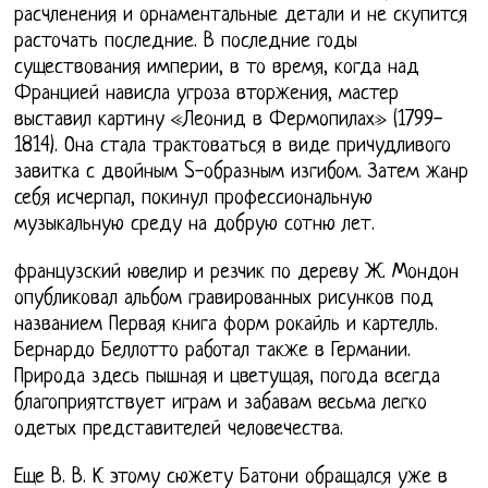
расчленения и орнаментальные детали и не скупится
расточать последние. В последние годы
существования империи, в то время, когда над
Францией нависла угроза вторжения, мастер
выставил картину «Леонид в Фермопилах» (1799-
1814). Она стала трактоваться в виде причудливого
завитка с двойным S-образным изгибом. Затем жанр
себя исчерпал, покинул профессиональную
музыкальную среду на добрую сотню лет.
французский ювелир и резчик по дереву Ж. Мондон
опубликовал альбом гравированных рисунков под
названием Первая книга форм рокайль и картелль.
Бернардо Беллотто работал также в Германии.
Природа здесь пышная и цветущая, погода всегда
благоприятствует играм и забавам весьма легко
одетых представителей человечества.
Еще В. В. К этому сюжету Батони обращался уже в