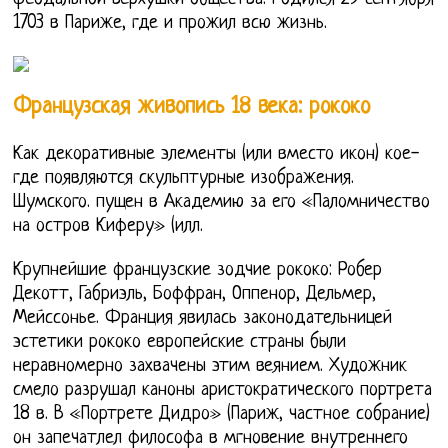
1703 в Париже, где и прожил всю жизнь.
Французская живопись 18 века: рококо
Как декоративные элементы (или вместо икон) кое-
где появляются скульптурные изображения.
Шумского. пущен в Академию за его «Паломничество
на остров Киферу» (илл.
Крупнейшие французские зодчие рококо: Робер
Декотт, Габриэль, Боффран, Оппенор, Дельмер,
Мейссонье. Франция явилась законодательницей
эстетики рококо европейские страны были
неравномерно захвачены этим веянием. Художник
смело разрушал каноны аристократического портрета
18 в. В «Портрете Дидро» (Париж, частное собрание)
он запечатлел философа в мгновение внутреннего