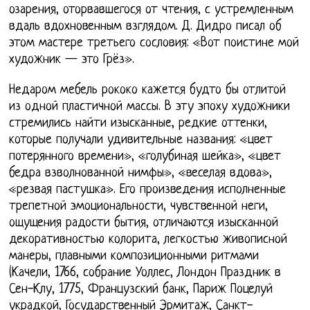
озарения, оторвавшегося от чтения, с устремленным
вдаль вдохновенным взглядом. Д. Дидро писал об
этом мастере третьего сословия: «Вот поистине мой
художник — это Грёз».
Недаром мебель рококо кажется будто бы отлитой
из одной пластичной массы. В эту эпоху художники
стремились найти изысканные, редкие оттенки,
которые получали удивительные названия: «цвет
потерянного времени», «голубиная шейка», «цвет
бедра взволнованной нимфы», «веселая вдова»,
«резвая пастушка». Его произведения исполненные
трепетной эмоциональности, чувственной неги,
ощущения радости бытия, отличаются изысканной
декоративностью колорита, легкостью живописной
манеры, плавными композиционными ритмами
(Качели, 1766, собрание Уоллес, Лондон Праздник в
Сен-Клу, 1775, Французский банк, Париж Поцелуй
украдкой, Государственный Эрмитаж, Санкт-