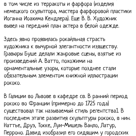
в том числе из терракоты и фарфора (изделия
немецкого скульптора, мастера фарфоровой пластики
Иоганна Иоахима Кендлера). Еще В. В. Художник
вывел на передний план актера в белой одежде.
Здесь явно проявилась рокайльная страсть
художника к вычурной элегантности изяществу.
Гравюры Буше делали жанровые сцены, взятые из
произведений А. Ватто, похожими на
орнаментальные узоры, которые позднее стали
обязательным элементом книжной иллюстрации
рококо.
В Галиции во Львове в кафедре св. В ранний период
рококо во Франции (примерно до 1725 года)
существовал так называемый стиль регентства1. В
последнем этапе развития скульптуры рококо, в нин.
Наттье, Друэ, Токке, Луи-Мишель Ванло, Латур,
Перроно. Давид изобразил его сидящим у городских