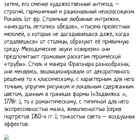
затем, его сменил художественный антипод –
строгий, гармоничный и рациональный неоклассицизм.
Рокайль (от фр. Столичные любовные интрижки,
«анекдоты, летопись обедов», «тысяча прелестных
мелочей, о которых не догадываешься даже, когда
отдаляешься» от столицы, образуют её привычную
среду. Мелодические звуки «свирели» они
предпочитают громовым раскатам героической
«трубы». Стиль и манера Фрагонара разнообразны,
они менялись, эволюционировали от декоративного
решения то к классическому, с характерным для него
точным, упругим рисунком и локальным сдержанным
цветом, данным в границах формы («Задвижка. »,
1778г. ), то к романтическому, с типичной для него
экспрессивностью мазка, живописностью (серия
портретов 1760-х гг. ), тонкостью свето – воздушных
эффектов.