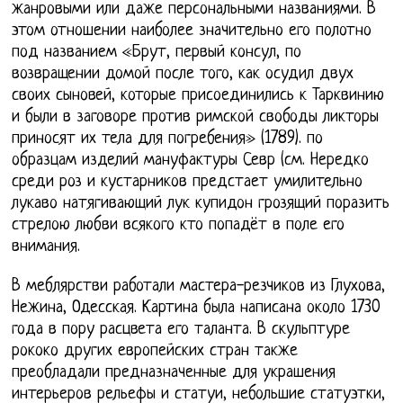
жанровыми или даже персональными названиями. В
этом отношении наиболее значительно его полотно
под названием «Брут, первый консул, по
возвращении домой после того, как осудил двух
своих сыновей, которые присоединились к Тарквинию
и были в заговоре против римской свободы ликторы
приносят их тела для погребения» (1789). по
образцам изделий мануфактуры Севр (см. Нередко
среди роз и кустарников предстает умилительно
лукаво натягивающий лук купидон грозящий поразить
стрелою любви всякого кто попадёт в поле его
внимания.
В меблярстви работали мастера-резчиков из Глухова,
Нежина, Одесская. Картина была написана около 1730
года в пору расцвета его таланта. В скульптуре
рококо других европейских стран также
преобладали предназначенные для украшения
интерьеров рельефы и статуи, небольшие статуэтки,