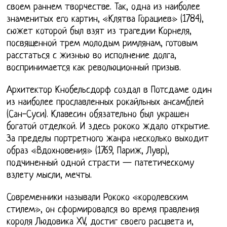
своем раннем творчестве. Так, одна из наиболее
знаменитых его картин, «Клятва Горациев» (1784),
сюжет которой был взят из трагедии Корнеля,
посвященной трем молодым римлянам, готовым
расстаться с жизнью во исполнение долга,
воспринимается как революционный призыв.
Архитектор Кнобельсдорф создал в Потсдаме один
из наиболее прославленных рокайльных ансамблей
(Сан-Суси). Клавесин обязательно был украшен
богатой отделкой. И здесь рококо ждало открытие.
За пределы портретного жанра несколько выходит
образ «Вдохновения» (1769, Париж, Лувр),
подчиненный одной страсти — патетическому
взлету мысли, мечты.
Современники называли Рококо «королевским
стилем», он сформировался во время правления
короля Людовика XV, достиг своего расцвета и,