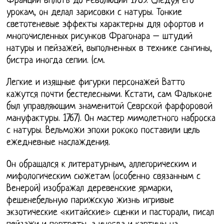
Франции вплоть до Революции 1789. Следуя его
урокам, он делал зарисовки с натуры. Тонкие
светотеневые эффекты характерны для офортов и
многочисленных рисунков Фрагонара – штудий
натуры и пейзажей, выполненных в технике сангины,
бистра иногда сепии. (см.
Легкие и изящные фигурки персонажей Ватто
кажутся почти бестелесными. Кстати, сам Фальконе
был управляющим знаменитой Севрской фарфоровой
мануфактуры. 1767). Он мастер мимолетного наброска
с натуры. Вельможи эпохи рококо поставили цель
ежедневные наслаждения.
Он обращался к литературным, аллегорическим и
мифологическим сюжетам (особенно связанным с
Венерой) изображал деревенские ярмарки,
фешенебельную парижскую жизнь игривые
экзотические «китайские» сценки и пасторали, писал