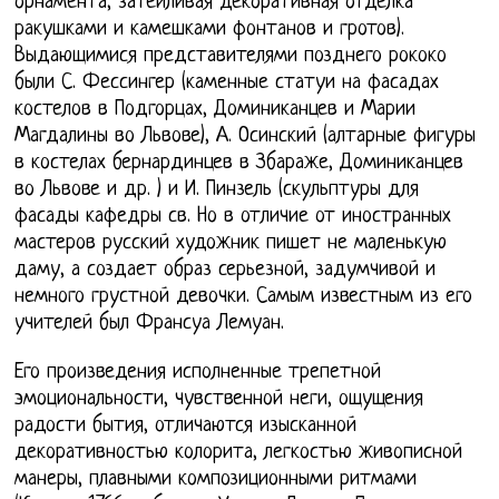
орнамента, затейливая декоративная отделка
ракушками и камешками фонтанов и гротов).
Выдающимися представителями позднего рококо
были С. Фессингер (каменные статуи на фасадах
костелов в Подгорцах, Доминиканцев и Марии
Магдалины во Львове), А. Осинский (алтарные фигуры
в костелах бернардинцев в Збараже, Доминиканцев
во Львове и др. ) и И. Пинзель (скульптуры для
фасады кафедры св. Но в отличие от иностранных
мастеров русский художник пишет не маленькую
даму, а создает образ серьезной, задумчивой и
немного грустной девочки. Самым известным из его
учителей был Франсуа Лемуан.
Его произведения исполненные трепетной
эмоциональности, чувственной неги, ощущения
радости бытия, отличаются изысканной
декоративностью колорита, легкостью живописной
манеры, плавными композиционными ритмами