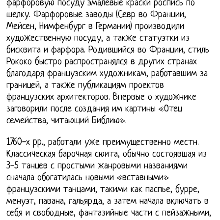
фарфоровую посуду эмалевые краски роспись по
шелку. Фарфоровые заводы (Севр во Франции,
Мейсен, Нимфенбург в Германии) производили
художественную посуду, а также статуэтки из
бисквита и фарфора. Родившийся во Франции, стиль
Рококо быстро распространялся в других странах
благодаря французским художникам, работавшим за
границей, а также публикациям проектов
французских архитекторов. Впервые о художнике
заговорили после создания им картины «Отец
семейства, читающий Библию».
1760-х pp., работали уже преимущественно местн.
Классическая барочная сюита, обычно состоявшая из
3-5 танцев с простыми жанровыми названиями
сначала обогатилась новыми «вставными»
французскими танцами, такими как паспье, бурре,
менуэт, павана, гальярда, а затем начала включать в
себя и свободные, фантазийные части с пейзажными,