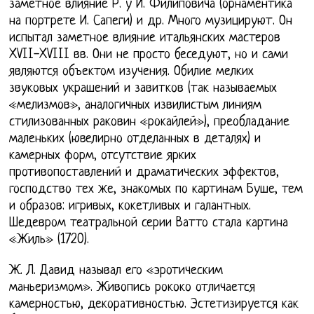
заметное влияние Р. у И. Филиповича (орнаментика
на портрете И. Сапеги) и др. Много музицируют. Он
испытал заметное влияние итальянских мастеров
XVII-XVIII вв. Они не просто беседуют, но и сами
являются объектом изучения. Обилие мелких
звуковых украшений и завитков (так называемых
«мелизмов», аналогичных извилистым линиям
стилизованных раковин «рокайлей»), преобладание
маленьких (ювелирно отделанных в деталях) и
камерных форм, отсутствие ярких
противопоставлений и драматических эффектов,
господство тех же, знакомых по картинам Буше, тем
и образов: игривых, кокетливых и галантных.
Шедевром театральной серии Ватто стала картина
«Жиль» (1720).
Ж. Л. Давид называл его «эротическим
маньеризмом». Живопись рококо отличается
камерностью, декоративностью. Эстетизируется как