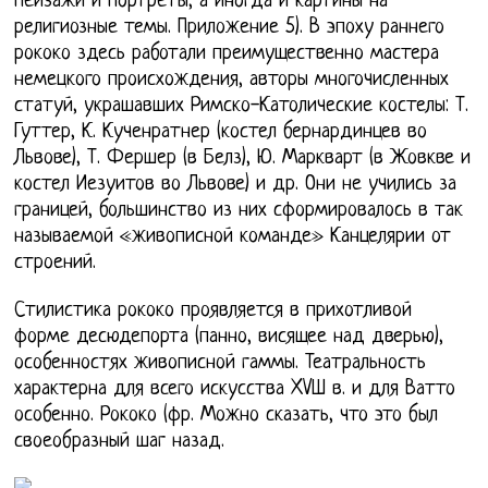
пейзажи и портреты, а иногда и картины на
религиозные темы. Приложение 5). В эпоху раннего
рококо здесь работали преимущественно мастера
немецкого происхождения, авторы многочисленных
статуй, украшавших Римско-Католические костелы: Т.
Гуттер, К. Кученратнер (костел бернардинцев во
Львове), Т. Фершер (в Белз), Ю. Маркварт (в Жовкве и
костел Иезуитов во Львове) и др. Они не учились за
границей, большинство из них сформировалось в так
называемой «живописной команде» Канцелярии от
строений.
Стилистика рококо проявляется в прихотливой
форме десюдепорта (панно, висящее над дверью),
особенностях живописной гаммы. Театральность
характерна для всего искусства XVШ в. и для Ватто
особенно. Рококо (фр. Можно сказать, что это был
своеобразный шаг назад.