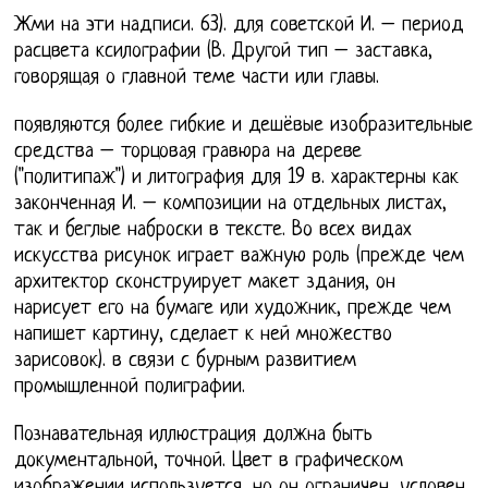
Жми на эти надписи. 63). для советской И. – период
расцвета ксилографии (В. Другой тип – заставка,
говорящая о главной теме части или главы.
появляются более гибкие и дешёвые изобразительные
средства – торцовая гравюра на дереве
("политипаж") и литография для 19 в. характерны как
законченная И. – композиции на отдельных листах,
так и беглые наброски в тексте. Во всех видах
искусства рисунок играет важную роль (прежде чем
архитектор сконструирует макет здания, он
нарисует его на бумаге или художник, прежде чем
напишет картину, сделает к ней множество
зарисовок). в связи с бурным развитием
промышленной полиграфии.
Познавательная иллюстрация должна быть
документальной, точной. Цвет в графическом
изображении используется, но он ограничен, условен.