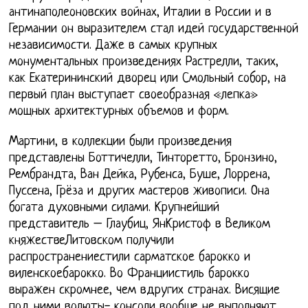
антинаполеоновских войнах, Италии в России и в
Германии он выразителем стал идей государственной
независимости. Даже в самых крупных
монументальных произведениях Растрелли, таких,
как Екатерининский дворец или Смольный собор, на
первый план выступает своеобразная «лепка»
мощных архитектурных объемов и форм.
Мартини, в коллекции были произведения
представлены Боттичелли, Тинторетто, Бронзино,
Рембрандта, Ван Дейка, Рубенса, Буше, Лоррена,
Пуссена, Грёза и других мастеров живописи. Она
богата духовными силами. Крупнейший
представитель – Глаубиц, ЯнКристоф в Великом
княжествеЛитовском получили
распространениестили сарматское барокко и
виленскоебарокко. Во Франциистиль барокко
выражен скромнее, чем вдругих странах. Висящие
под ними волюты- консоли вообще не выполняют