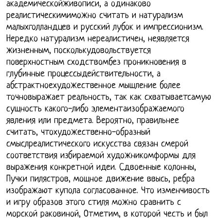
академическойживописи, а одинаково
реалистическимиможно считать и натурализм
малыхголландцев и русский лубок и импрессионизм.
Нередко натурализм нереалистичен, неявляется
жизненным, посколькудовольствуется
поверхностным сходствомбез проникновения в
глубинные процессыдействительности, а
абстрактноехудожественное мышление более
точновыражает реальность, так как схватываетсамую
сущность какого-либо элементаизображаемого
явления или предмета. Вероятно, правильнее
считать, чтохудожественно-образный
смыслреалистического искусства связан смерой
соответствия избираемой художникомформы для
выражения конкретной идеи. Сдвоенные колонны,
Пучки пилястров, мощное движение ввысь, ребра
изображают купола согласованное. Что изменчивость
и игру образов этого стиля можно сравнить с
морской раковиной, Отметим, в которой честь и был