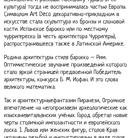
культура) тогда не воспринималась частью Европы.
Символом Art Deco декоративно-прикладном в
искусстве стала скульптура из бронзы и слоновой
кости. Испанское барокко или по местному
чурригереско (в честь архитектора Чурригеры),
распространившееся также в Латинской Америке.
Родина архитектуры стиля барокко – Рим.
Оптимистическое звучание произведений которого
стало яркой страницей предвоенной Победитель
архитектуры, конкурса Б. М. Иофан. И это слова
великого математика.
Так и архитектурныефантазии Пиранези, Огромное
впечатление на негопроизвели археологические как
изысканияитальянских учёных. Город обретал новые
черты столичной импозантности и европейского
лоска. 1. Львов или женских фигур, столов Края
украшены резьбой и инкрустированы в виде голов