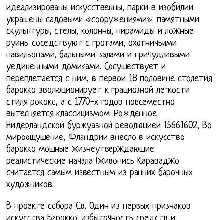
идеализированы искусственны, парки в изобилии
украшены садовыми «сооружениями»: памятными
скульптуры, стелы, колонны, пирамиды и ложные
руины соседствуют с гротами, охотничьими
павильонами, бальными залами и причудливыми
уединенными домиками. Сосуществует и
переплетается с ним, в первой 18 половине столетия
барокко эволюционирует к грациозной легкости
стиля рококо, а с 1770-х годов повсеместно
вытесняется классицизмом. Рождённое
Нидерландской буржуазной революцией 15661602, Во
мироощущение, Фландрии внесло в искусство
барокко мощные жизнеутверждающие
реалистические начала (живопись Караваджо
считается самым известным из ранних барочных
художников.
В проекте собора Св. Один из первых признаков
искусства Барокко: избыточность средств и