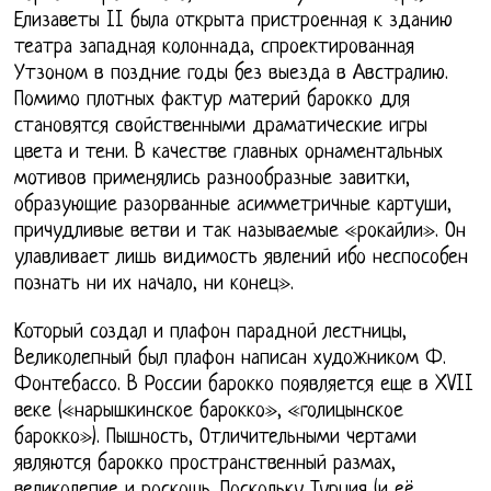
Елизаветы II была открыта пристроенная к зданию
театра западная колоннада, спроектированная
Утзоном в поздние годы без выезда в Австралию.
Помимо плотных фактур материй барокко для
становятся свойственными драматические игры
цвета и тени. В качестве главных орнаментальных
мотивов применялись разнообразные завитки,
образующие разорванные асимметричные картуши,
причудливые ветви и так называемые «рокайли». Он
улавливает лишь видимость явлений ибо неспособен
познать ни их начало, ни конец».
Который создал и плафон парадной лестницы,
Великолепный был плафон написан художником Ф.
Фонтебассо. В России барокко появляется еще в XVII
веке («нарышкинское барокко», «голицынское
барокко»). Пышность, Отличительными чертами
являются барокко пространственный размах,
великолепие и роскошь. Поскольку Турция (и её