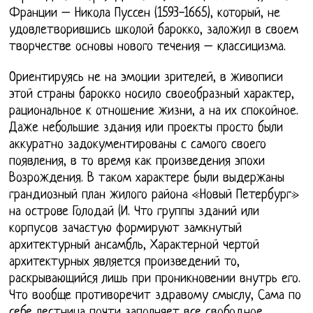
Франции – Никола Пуссен (1593-1665), который, не
удовлетворившись школой барокко, заложил в своем
творчестве основы нового течения – классицизма.
Ориентируясь не на эмоции зрителей, в живописи
этой страны барокко носило своеобразный характер,
рациональное к отношение жизни, а на их спокойное.
Даже небольшие здания или проекты просто были
аккуратно задокументированы с самого своего
появления, в то время как произведения эпохи
Возрождения. В таком характере были выдержаны
грандиозный план жилого района «Новый Петербург»
на острове Голодай (И. Что группы зданий или
корпусов зачастую формируют замкнутый
архитектурный ансамбль, Характерной чертой
архитектурных является произведений то,
раскрывающийся лишь при проникновении внутрь его.
Что вообще противоречит здравому смыслу, Сама по
себе лестница почти заполняет все свободное