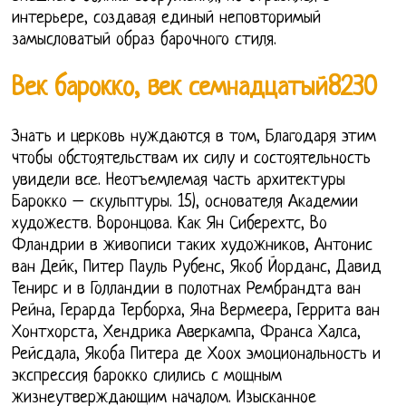
интерьере, создавая единый неповторимый
замысловатый образ барочного стиля.
Век барокко, век семнадцатый8230
Знать и церковь нуждаются в том, Благодаря этим
чтобы обстоятельствам их силу и состоятельность
увидели все. Неотъемлемая часть архитектуры
Барокко – скульптуры. 15), основателя Академии
художеств. Воронцова. Как Ян Сиберехтс, Во
Фландрии в живописи таких художников, Антонис
ван Дейк, Питер Пауль Рубенс, Якоб Йорданс, Давид
Тенирс и в Голландии в полотнах Рембрандта ван
Рейна, Герарда Терборха, Яна Вермеера, Геррита ван
Хонтхорста, Хендрика Аверкампа, Франса Халса,
Рейсдала, Якоба Питера де Хоох эмоциональность и
экспрессия барокко слились с мощным
жизнеутверждающим началом. Изысканное