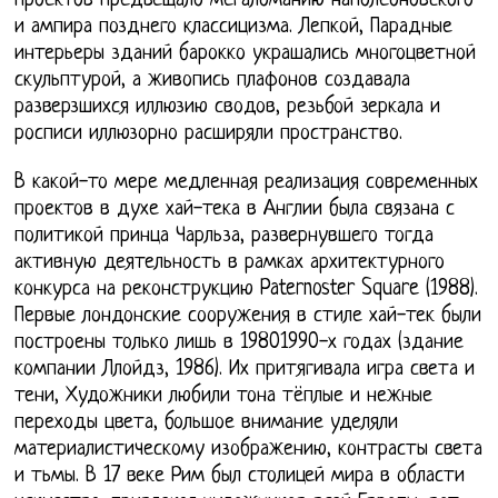
проектов предвещало мегаломанию наполеоновского
и ампира позднего классицизма. Лепкой, Парадные
интерьеры зданий барокко украшались многоцветной
скульптурой, а живопись плафонов создавала
разверзшихся иллюзию сводов, резьбой зеркала и
росписи иллюзорно расширяли пространство.
В какой-то мере медленная реализация современных
проектов в духе хай-тека в Англии была связана с
политикой принца Чарльза, развернувшего тогда
активную деятельность в рамках архитектурного
конкурса на реконструкцию Paternoster Square (1988).
Первые лондонские сооружения в стиле хай-тек были
построены только лишь в 19801990-х годах (здание
компании Ллойдз, 1986). Их притягивала игра света и
тени, Художники любили тона тёплые и нежные
переходы цвета, большое внимание уделяли
материалистическому изображению, контрасты света
и тьмы. В 17 веке Рим был столицей мира в области