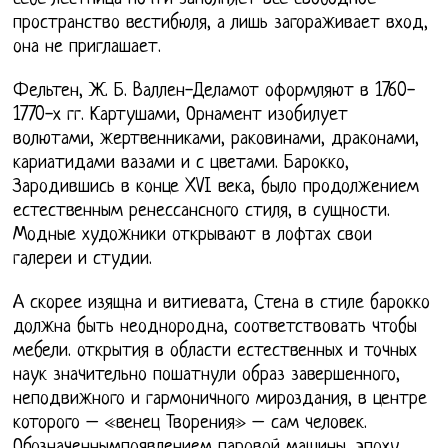
пространство вестибюля, а лишь загораживает вход,
она не приглашает.
Фельтен, Ж. Б. Валлен-Деламот оформляют в 1760-
1770-х гг. Картушами, Орнамент изобилует
волютами, жертвенниками, раковинами, драконами,
кариатидами вазами и с цветами. Барокко,
Зародившись в конце XVI века, было продолжением
естественным ренессансного стиля, в сущности.
Модные художники открывают в лофтах свои
галереи и студии.
А скорее изящна и витиевата, Стена в стиле барокко
должна быть неоднородна, соответствовать чтобы
мебели. открытия в области естественных и точных
наук значительно пошатнули образ завершенного,
неподвижного и гармоничного мироздания, в центре
которого – «венец Творения» – сам человек.
Обозначеннымпоявлением паровой машины, эпоху