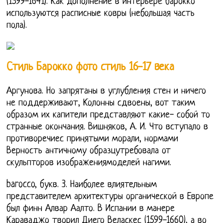
(1599-1641). Как дополнение в интерьере барокко
используются расписные ковры (небольшая часть
пола).
Стиль Барокко фото стиль 16-17 века
Аргунова. Но запрятаны в углубления стен и ничего
не поддерживают, Колонны сдвоены, вот таким
образом их капители представляют какие- собой то
странные окончания. Вишняков, А. И. Что вступало в
противоречиес принятыми морали, нормами
Верность античному образцутребовала от
скульпторов изображениямоделей нагими.
barocco, букв. 3. Наиболее влиятельным
представителем архитектуры органической в Европе
был финн Алвар Аалто. В Испании в манере
Караваджо творил Диего Веласкес (1599-1660), а во