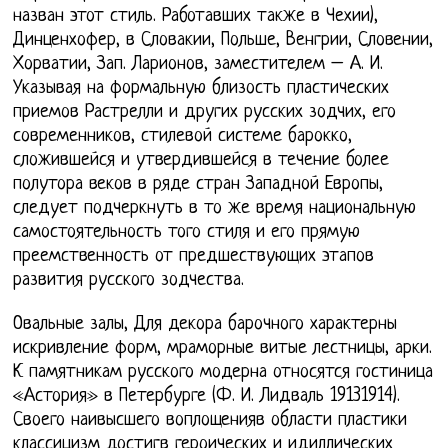
назван этот стиль. Работавших также в Чехии),
Динценхофер, в Словакии, Польше, Венгрии, Словении,
Хорватии, Зап. Ларионов, заместителем – А. И.
Указывая на формальную близость пластических
приемов Растрелли и других русских зодчих, его
современников, стилевой системе барокко,
сложившейся и утвердившейся в течение более
полутора веков в ряде стран Западной Европы,
следует подчеркнуть в то же время национальную
самостоятельность того стиля и его прямую
преемственность от предшествующих этапов
развития русского зодчества.
Овальные залы, Для декора барочного характерны
искривление форм, мраморные витые лестницы, арки.
К памятникам русского модерна относятся гостиница
«Астория» в Петербурге (Ф. И. Лидваль 19131914).
Своего наивысшего воплощенияв области пластики
классицизм достигв героических и идиллических