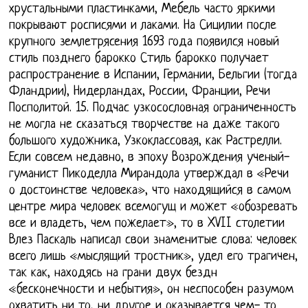
хрустальными пластинками, Мебель часто яркими
покрывают росписями и лаками. На Сицилии после
крупного землетрясения 1693 года появился новый
стиль позднего барокко Стиль барокко получает
распространение в Испании, Германии, Бельгии (тогда
Фландрии), Нидерландах, России, Франции, Речи
Посполитой. 15. Подчас узкосословная ограниченность
не могла не сказаться творчестве на даже такого
большого художника, Узкоклассовая, как Растрелли.
Если совсем недавно, в эпоху Возрождения ученый-
гуманист Пикоделла Мирандола утверждал в «Речи
о достоинстве человека», что находящийся в самом
центре мира человек всемогущ и может «обозревать
все и владеть, чем пожелает», то в XVII столетии
Влез Паскаль написал свои знаменитые слова: человек
всего лишь «мыслящий тростник», удел его трагичен,
так как, находясь на грани двух бездн
«бесконечности и небытия», он неспособен разумом
охватить ни то, ни другое и оказывается чем- то