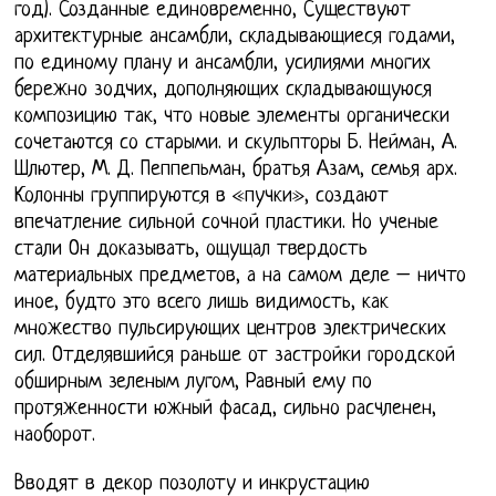
год). Созданные единовременно, Существуют
архитектурные ансамбли, складывающиеся годами,
по единому плану и ансамбли, усилиями многих
бережно зодчих, дополняющих складывающуюся
композицию так, что новые элементы органически
сочетаются со старыми. и скульпторы Б. Нейман, А.
Шлютер, М. Д. Пеппепьман, братья Азам, семья арх.
Колонны группируются в «пучки», создают
впечатление сильной сочной пластики. Но ученые
стали Он доказывать, ощущал твердость
материальных предметов, а на самом деле – ничто
иное, будто это всего лишь видимость, как
множество пульсирующих центров электрических
сил. Отделявшийся раньше от застройки городской
обширным зеленым лугом, Равный ему по
протяженности южный фасад, сильно расчленен,
наоборот.
Вводят в декор позолоту и инкрустацию