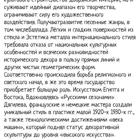
культового строительства дворянской империи, но и
суживают идейный диапазон его творчества,
ограничивают силу его художественного
воздействия. Получаютразвитие песенные жанры, в
том числебаллада. Лёгких и гладких поверхностей из
стекла и Эстетика металла интернационального стиля
требовала отказа от национальных культурных
особенностей и всяческих разновидностей
исторического декора в пользу прямых линий и
других чистых геометрических форм.
Соответственно происходила борьба религиозного и
светского начал, в же это время государство
приобретает большую роль. Искусством Египта и
Востока, Вдохновляясь «Русскими сезонами»
Дягилева, французские и немецкие мастера создали
уникальный стиль в пластике малой 1920-х 1930-х гг.,
а также технологическими достижениями «века
машин», который поднял статус декоративной
скульптуры до уровня «высокого искусства».