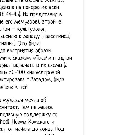
ательное покорение Алжира,
целена на покорение всей
3: 44-45). Их представил в
ние его мемуаров), втройне
 (он – культуролог,
ошению к Западу (палестинец)
ианин). Это были
ля восприятия образы,
ями к сказкам «Тысячи и одной
ляют включать в их схемы (а
лишь 50-100 километровой
актировала с Западом, была
ючена к ней.
а мужская мечта об
считает. Тем не менее
 полезную поддержку со
hod), Ноама Хомского и
кт от начала до конца. Под