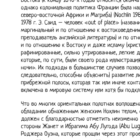
Востока (к концу 1840-х годов относится оконч
однако колониальная политика Франции была на
северо-восточной Африки и Магриба) (Nochlin 198
1978 г. Э. Саид – человек «out of place» (назва
маргинальный и по отношению к востоковедению
преподаватель английской литературы) и по отн
и по отношению к Востоку и даже исламу (христ
рафинированные, сильно утрированные, легкие д
которые, по сути, были своего рода иллюстраци
ночи». Их подходы в большинстве случаев позво
следовательно, способны объяснить) развитие 
прибрежной полосы, которая так или иначе конт
включена в мировую систему или хотя бы подкл
Что во многих ориентальных полотнах воплощен
обладании обнаженным женским Нохлин телом, 
должен с благодарностью отметить неизменно
стороны Жанет и Ибрагима Абу Лугода (Abu Lug
Роджера Оуэна, которые прошли через этот прое