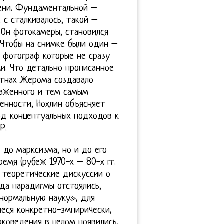
мени. Фундаментальной –
 с сталкивалось, такой –
 Он фотокамеры, становился
 Чтобы на снимке были один –
 фотограф которые не сразу
и. Что детально прописанное
отнах Жерома создавало
раженного и тем самым
енности, Нохлин объясняет
од концептуальных подходов к
Р.
 до марксизма, но и до его
ремя (рубеж 1970-х – 80-х гг.
е теоретические дискуссии о
гда парадигмы отстоялись,
«нормальную науку», для
иеся конкретно-эмпирически,
оковедения в целом появились.