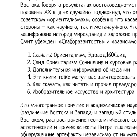
Востока. Говоря о результатах востоковедно-ис
половины ХХ в. я не случайно подчеркнул, что 
советском «ориентализмах», особенно что касае
стороны – как научного, так и метанаучного. Ч
зашифрована история мироздания и заложено пр
Смит убежден. «Слаборазвитость» и «зависимос
Скачать: Ориентализм, Эдвард160Саид
Саид Ориентализм Сочинения и курсовые р
Дополнительная информация об издании
Эти книги тоже могут вас заинтересовать
Как скачать, как читать и прочие премудр
Изобразительное искусство и архитектура
Это многогранное понятие и академическая нау
(различение Востока и Запада) и западный стил
Востоком, распространение геополитического со
эстетический и прочие аспекты. Питри тщатель
обнаруженные артефакты независимо от их мат