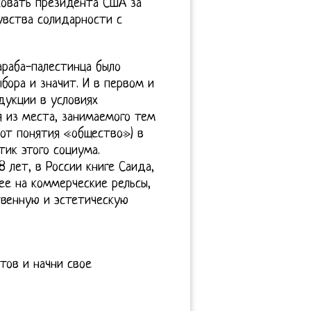
ковать президента США за
увства солидарности с
араба-палестинца было
бора и значит. И в первом и
дукции в условиях
я из места, занимаемого тем
 от понятия «общество») в
тик этого социума.
 лет, в России книге Саида,
ее на коммерческие рельсы,
венную и эстетическую
тов и начни свое