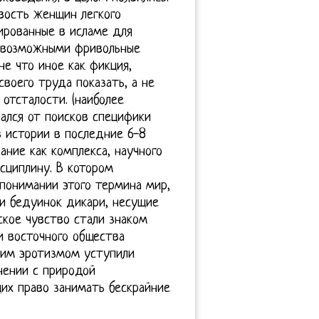
вость женщин легкого
ированные в исламе для
я возможными фривольные
не что иное как фикция,
воего труда показать, а не
отсталости. (наиболее
зался от поисков специфики
 истории в последние 6-8
ание как комплекса, научного
сциплину. В котором
 понимании этого термина мир,
и бедуинок дикари, несущие
кое чувство стали знаком
и восточного общества
ким эротизмом уступили
нении с природой
их право занимать бескрайние