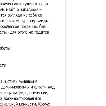
торических штудий второй
речь идёт о западном и
тся взгляда на себя со
то в архитектуре пирамиды
ороческое послание, был
ть» для этого не годятся.
аботы
ости
ка и стиль мышления
ь доминирования и власти над
знания на филологический,
но документировал все
ериальной ценности, Кроме