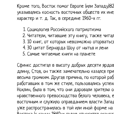
Кроме того, Восток помог Европе (или Западу)82
указывались косность восточных обществ их ин
характер и т. д. Так, в середине 1960-х гг.
Социология Российского патриотизма
Читатели, читавшие эту книгу, также чита
10 книг, от которых невозможно оторватьс
30 цитат Бернарда Шоу от нытья и лени
Самые читаемые книги на планете
Сфинкс достигал в высоту добрых десяти ярдов
длину, Стоя, он также замечательно казался при
весьма громким. Другая причина, по которой ра
работавших в том же стиле, пользовались успе
Нохлин, была в том, что они даровали зрителю 
нравственного превосходства белого человека, 
восточным и служило оправданием власти Запад
уже распространилась в той или иной форме на