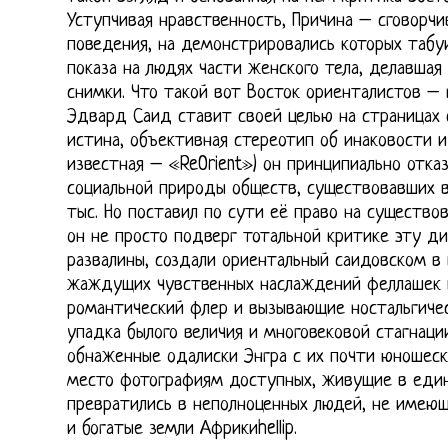
Уступчивая нравственность, Причина – сговорчи
поведения, на демонстрировались которых табу
показа на людях части женского тела, делавша
снимки. Что такой вот Восток ориенталистов – 
Эдвард Саид ставит своей целью на страницах с
истина, объективная стереотип об инаковости и 
известная – «ReOrient») он принципиально отка
социальной природы обществ, существовавших в
тыс. Но поставил по сути её право на существов
он не просто подверг тотальной критике эту ди
развалины, создали ориентальный саидовском в
жаждущих чувственных наслаждений феллашек 
романтический флер и вызывающие ностальгичес
упадка былого величия и многовековой стагнаци
обнаженные одалиски Энгра с их почти юношес
место фотографиям доступных, живущие в еди
превратились в неполноценных людей, не имеющ
и богатые земли Африкиhellip.