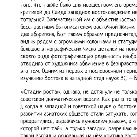
того, что также было для новшеством его вре
критикой до Саида западное востоковедение не
тотальной. Запечатленной им с объективностью
бесстрастным бытописателем восточной жизни.
два аборигена, Вот таким образом предпочитал,
видны рядом с огромными колоннами и статуям
большое этнографических число деталей на пол
своего рода фотографическую реальность изоб
отводило от художника обвинение в безнравств
это тем. Одним из первых в послевоенный пери
изучению Востока в западной стал науке ЗС – В
«Стадии роста», однако, не дотянули не только
советской догматической версии. Как раз в то в
), когда в западной и советской науке о Восток
развитии азиатских обществ стали затухать, ко
превратились, выражаясь куновским языком, в 
которой нет тайн, а только загадки, разрешающ
такой взгляд и основанная на нём критика вост