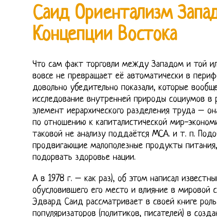
Саид Ориентализм Запа
Концепции Востока
Что сам факт торговли между Западом и той ил
вовсе не превращает её автоматически в пери
довольно убедительно показали, которые вообще
исследование внутренней природы социумов в 
элемент иерархического разделения труда – о
по отношению к капиталистической мир-экономи
таковой не анализу поддаётся МСА. и т. п. Подо
продвигающие малополезные продукты питания,
подорвать здоровье нации.
А в 1978 г. – как раз), об этом написал известны
обусловившего его место и влияние в мировой с
Эдвард Саид рассматривает в своей книге роль
популяризаторов (политиков, писателей) в созд