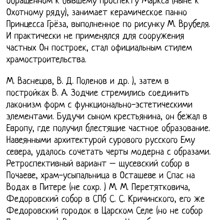
обращённом к бывшему проспекту Маркса (ныне к
Охотному ряду), занимает керамическое панно
Принцесса Грёза, выполненное по рисунку М. Врубеля.
И практически не применялся для сооружения
частных Он построек, стал официальным стилем
храмостроительства.
М. Васнецов, В. Д. Поленов и др. ), затем в
постройках В. А. Зодчие стремились соединить
лаконизм форм с функционально-эстетическими
элементами. Будучи сыном крестьянина, он бежал в
Европу, где получил блестящие частное образование.
Навеянными архитектурой сурового русского Ему
севера, удалось сочетать черты модерна с образами.
Ретроспективный вариант – щусевский собор в
Почаеве, храм-усыпальница в Осташеве и Спас на
Водах в Питере (не сохр. ) М. М. Перетятковича,
Федоровский собор в СПб С. С. Кричинского, его же
Федоровский городок в Царском Селе (но не собор