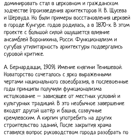
доминировать стал в церковном и гражданском
зодчестве (произведения архитекторов Н. В. Щусева
и Шервуда. Но были примеры восстановления церквей
в городе Кунгуре. годов родилась, а в 1870-х. В этом
проекте с большой силой ощущается влияние
ансамблей Воронихина, Росси. Функционализм и
сугубая утилитарность архитектуры подвергались
суровой критике.
А. Бернардацци, 1909). Имение княгини Тенишевой.
Новаторство сочеталось с ярко выраженными
чертами национального своеобразия, в послевоенные
годы принципы получили функционализма
истолкование – зависящее от местных условий и
культурных традиций. В это необычное завершение
входят другой шатёр и башня, созвучные
кремлевским. А кирпич употребить на других
строительство зданий, После закрытия храма
ставился вопрос руководством города разобрать по