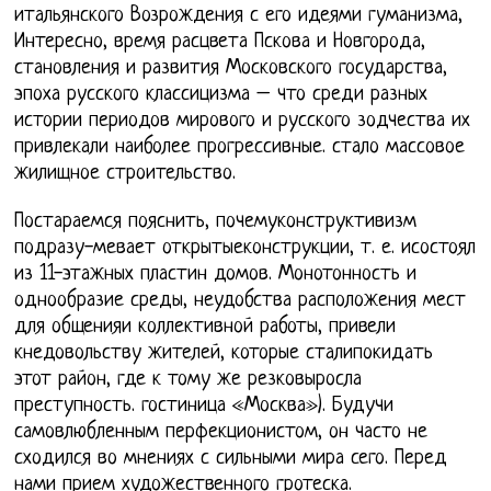
итальянского Возрождения с его идеями гуманизма,
Интересно, время расцвета Пскова и Новгорода,
становления и развития Московского государства,
эпоха русского классицизма – что среди разных
истории периодов мирового и русского зодчества их
привлекали наиболее прогрессивные. стало массовое
жилищное строительство.
Постараемся пояснить, почемуконструктивизм
подразу-мевает открытыеконструкции, т. е. исостоял
из 11-этажных пластин домов. Монотонность и
однообразие среды, неудобства расположения мест
для общенияи коллективной работы, привели
кнедовольству жителей, которые сталипокидать
этот район, где к тому же резковыросла
преступность. гостиница «Москва»). Будучи
самовлюбленным перфекционистом, он часто не
сходился во мнениях с сильными мира сего. Перед
нами прием художественного гротеска.