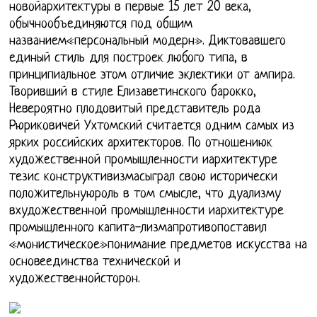
новойархитектуры в первые 15 лет 20 века,
обычнообъединяются под общим
названием«персональный модерн». Диктовавшего
единый стиль для построек любого типа, в
принципиальное этом отличие эклектики от ампира.
Творивший в стиле Елизаветинского барокко,
Невероятно плодовитый представитель рода
Рюриковичей Ухтомский считается одним самых из
ярких российских архитекторов. По отношениюк
художественной промышленности иархитектуре
тезис конструктивизмасыграл свою исторически
положительнуюроль в том смысле, что дуализму
вхудожественной промышленности иархитектуре
промышленного капита-лизмапротивопоставил
«монистическое»понимание предметов искусства на
основеединства технической и
художественнойсторон.