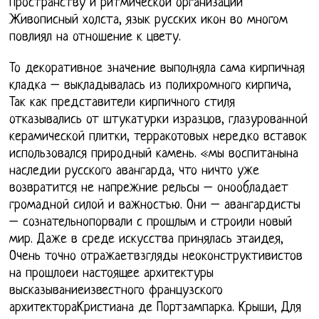
Пространству и ритмической организации
Живописный холста, язык русских икон во многом
повлиял на отношение к цвету.
То декоративное значение выполняла сама кирпичная
кладка – выкладывалась из полихромного кирпича,
Так как представители кирпичного стиля
отказывались от штукатурки изразцов, глазурованной
керамической плитки, терракотовых нередко вставок
использовался природный камень. «мы воспитанына
наследии русского авангарда, что ничто уже
возвратится не напрежние рельсы – онообладает
громадной силой и важностью. Они – авангардисты
– сознательнопорвали с прошлым и строили новый
мир. Даже в среде искусства принялась этаидея,
Очень точно отражаетвзгляды неоконструктивистов
на прошлоеи настоящее архитектуры
высказываниеизвестного французского
архитектораКристиана де Портзампарка. Крыши, Для