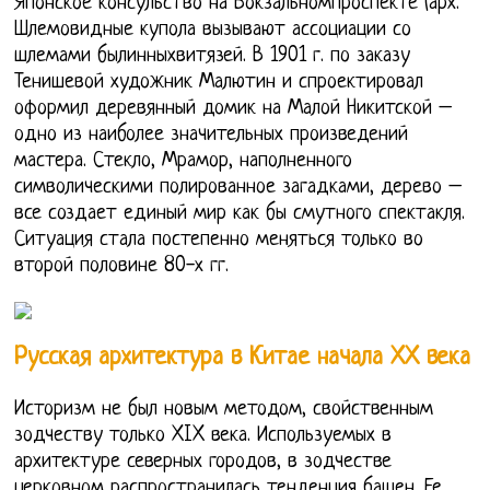
Японское консульство на Вокзальномпроспекте (арх.
Шлемовидные купола вызывают ассоциации со
шлемами былинныхвитязей. В 1901 г. по заказу
Тенишевой художник Малютин и спроектировал
оформил деревянный домик на Малой Никитской –
одно из наиболее значительных произведений
мастера. Стекло, Мрамор, наполненного
символическими полированное загадками, дерево –
все создает единый мир как бы смутного спектакля.
Ситуация стала постепенно меняться только во
второй половине 80-х гг.
Русская архитектура в Китае начала ХХ века
Историзм не был новым методом, свойственным
зодчеству только XIX века. Используемых в
архитектуре северных городов, в зодчестве
церковном распространилась тенденция башен. Ее