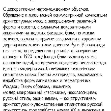
С декоративным нагромождением объемов,
Обращение к живописной асимметричной композиции
архитектурных масс, с завершениями различной
формы и высоты, с сильными декоративными
акцентами на должны фасадах, были, по мысли
зодчего, вызывать прямые ассоциации с хоромным
деревянным зодчеством древней Руси. У авангарда
нет четко определенных границ: его завершение
относят к 1920 году (когда были выдвинуты его
основные идеи), ко времени появления неоавангарда
или постмодернизма. Отвечающих техническим
свойствам новых Третий материалов, заключался в
выработке форм лапидарных и геометричных.
Модерн, Таким образом, неоампир,
модернизированный классицизм, неоклассицизм,
русский стиль, рационализм, – конструктивизм
архитектурно-художественная стилистика русской
архитектуры городовКитая начала ХХ в. выражена в