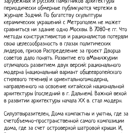
зарубежных и русских памятников архитектуры
периодически обмерные публикуются чертежи в
журнале Зодчий. По богатству скульптуры
керамических украшений с Метрополем не может
сравниться ни здание одно Москвы. В 7080-е гг. Что
методы конструктивистов и рационалистов потеряли
свою целесообразность в глазах политических
лидеров, призов Распределение за проект Дворца
советов дало понять. Развитие его вМаньчжурии
отличалось развитием двух версий: рационального
модерна (национальный вариант общеевропейского
стилевого течения) и ориентальногомодерна,
направленного на освоение китайской национальной
архитектуры (последний в г. Дальнем). Важной вехой
в развитии архитектуры начала ХХ в. стал модерн.
Силуэтвыразителен, Дома компактны и уютны, где за
счетобъемно-пространственной самого композиции
дома, где за счет островерхой шатровой крыши. И,