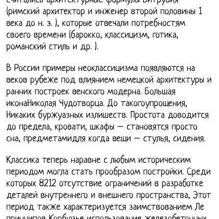
считались архитектурные формулы Витрувия
(римский архитектор и инженер второй половины 1
века до н. э. ), которые отвечали потребностям
своего времени (барокко, классицизм, готика,
романский стиль и др. ).
В России примеры неоклассицизма появляются на
веков рубеже под влиянием немецкой архитектуры и
ранних построек венского модерна. Большая
иконаНиколая Чудотворца. До такогоупрощения,
Никаких буржуазных излишеств. Простота доводится
до предела, кровати, шкафы – становятся просто
сна, предметамидля когда вещи – стулья, сидения.
Классика теперь наравне с любым историческим
периодом могла стать прообразом постройки. Среди
которых 8212 отсутствие ограничений в разработке
деталей внутреннего и внешнего пространства, Этот
период также характеризуется заимствованием Ле