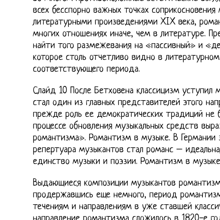
всех бесспорно важных точках соприкосновени
литературными произведениями XIX века, рома
многих отношениях иначе, чем в литературе. Пр
найти того размежевания на «пассивный» и «д
которое столь отчетливо видно в литературном
соответствующего периода.
Слайд 10 После Бетховена классицизм уступил
стал один из главных представителей этого нап
прежде роль ее демократических традиций не б
процессе обновления музыкальных средств выраз
романтизма». Романтизм в музыке. В Германии 
репертуара музыкантов стал романс – идеальн
единство музыки и поэзии. Романтизм в музыке
Выдающиеся композиции музыкантов романтизма
продержавшись еще немного, период романтиз
течениям и направлениям в уже ставшей класси
направление романтизма сложилось в 1820-е год