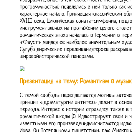
изобразительность или сюжетность (не следует
программностью) появлялись в ней только как и
характерное начало. Принявшая классический об
XVIII века, Циклическая соната-симфония, подг
инструментальных на протяжении целого столети
романтическая эпоха началась в Германии в пер
«Фауст» явился ее наиболее значительным ху
Сугубо лирические переживаниягероев раскрыва
широкойисторической панорамы.
Презентация на тему: Романтизм в музы
С темой свободы переплетаются мотивы заточен
принцип «драматургии антитез» лежит в основ
периода. Интерес к истории отразился также в
романтической школы (О. Иллюстрирует свои и ч
известными его произведениямисчитаются иллю
Иова, Он Потерянному пишетстихи, раю Мильтон