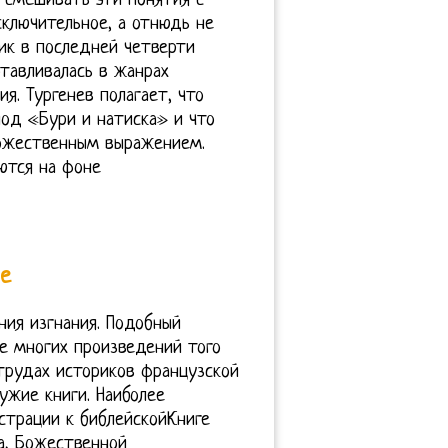
 смешивать эти понятия с
сключительное, а отнюдь не
лик в последней четверти
отавливалась в жанрах
я. Тургенев полагает, что
иод «Бури и натиска» и что
дожественным выражением.
ются на фоне
ке
ия изгнания. Подобный
е многих произведений того
 трудах историков французской
ужие книги. Наиболее
страции к библейскойКниге
а, Божественной