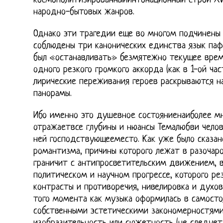
космополитизированныйинтонационный строй XV
народно-бытовых жанров.
Однако эти трагедии еще во многом подчинены 
соблюдены три канонических единства язык паф
был «останавливать» безмятежно текущее вре
одного резкого громкого аккорда (как в 1-ой ча
лирические переживания героев раскрываются н
панорамы.
Ибо именно это душевное состояниенаиболее мн
отражаетвсе глубины и нюансы Темалюбви челов
ней господствующееместо. Как уже было сказан
романтизма, причины которого лежат в разочаро
граничит с антипросветительским движением, 
политическом и научном прогрессе, которого ре
контрасты и противоречия, нивелировка и духов
того момента как музыка оформилась в самосто
собственными эстетическими закономерностями