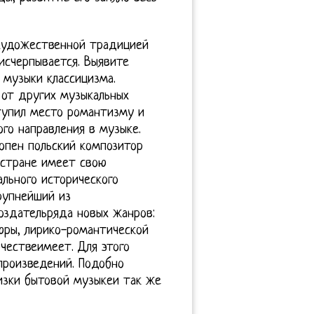
художественной традицией
исчерпывается. Выявите
 музыки классицизма.
 от других музыкальных
ступил место романтизму и
го направления в музыке.
пен польский композитор
 стране имеет свою
льного исторического
рупнейший из
оздательряда новых жанров:
ры, лирико-романтической
рчествеимеет. Для этого
произведений. Подобно
изки бытовой музыкеи так же