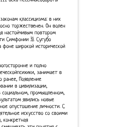
III века песенныеобороты
законам классицизма: в них
осно торжественен. Он волен
мя настойчивым повтором
сти Симфонии 3). Сугубо
а фоне широкой исторической
огосторонне и полно
еческойпсихики, занимает в
о ранее, Появление
вании в цивилизации,
в социальном, промышленном,
зультатом явились новые
ное опустошение личности. С
ятельное искусство со своими
, конкретная