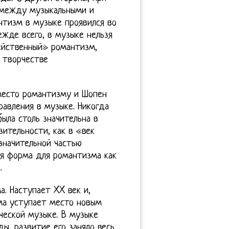
я между музыкальными и
нтизм в музыке проявился во
ежде всего, в музыке нельзя
ейственный» романтизм,
 творчестве
 место романтизму и Шопен
равления в музыке. Никогда
ыла столь значительна в
ительности, как в «век
значительной частью
ая форма для романтизма как
.
. Наступает XX век и,
ма уступает место новым
ческой музыке. В музыке
ы, развитие его заняло весь