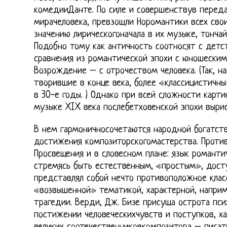
комедииДанте. По силе и совершенствув переда
мирачеловека, превзошли Норомантики всех св
значению лирическогоначала в их музыке, тонча
Подобно тому как античность соотносят с детс
сравнения из романтической эпохи с юношеским 
Возрождение – с отрочеством человека. (Так, на
творившие в конце века, более «классицистичны
в 30-е годы. ) Однако при всей сложности карт
музыке XIX века послебетховенской эпохи выри
В нем гармоничносочетаются народной богатст
достижения композиторскогомастерства. Проти
Просвещения и в словесном плане: язык романти
стремясь быть естественным, «простым», досту
представлял собой нечто противоположное класс
«возвышенной» тематикой, характерной, наприм
трагедии. Верди, Дж. Бизе присуща острота пси
постижении человеческихчувств и поступков, х