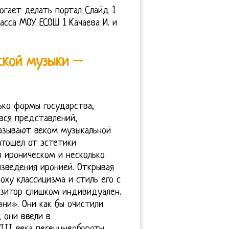
огает делать портал Слайд 1
сса МОУ ЕСОШ 1 Качаева И. и
ской музыки –
ько формы государства,
 вся представлений,
называют веком музыкальной
отошел от эстетики
в ироническом и несколько
зведения иронией. Открывая
оху классицизма и стиль его с
озитор слишком индивидуален.
ни». Они как бы очистили
 они ввели в