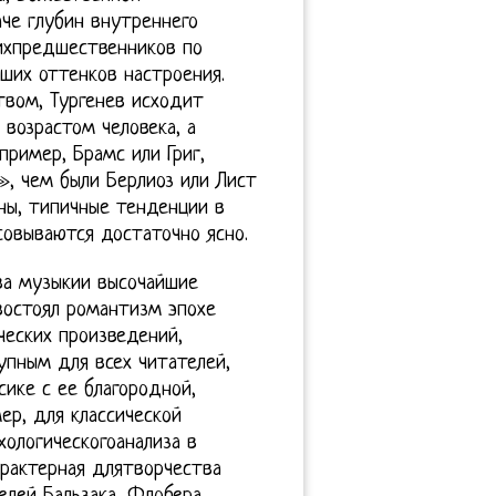
че глубин внутреннего
оихпредшественников по
йших оттенков настроения.
твом, Тургенев исходит
возрастом человека, а
пример, Брамс или Григ,
», чем были Берлиоз или Лист
ины, типичные тенденции в
совываются достаточно ясно.
ва музыкии высочайшие
востоял романтизм эпохе
ческих произведений,
пным для всех читателей,
ике с ее благородной,
ер, для классической
хологическогоанализа в
арактерная длятворчества