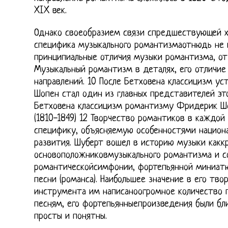
XIX век.
Однако своеобразием связи спредшествующей 
специфика музыкального романтизмаотнюдь не 
принципиальные отличия музыки романтизма, от
Музыкальный романтизм в деталях, его отличие
направлений. 10 После Бетховена классицизм у
Шопен стал один из главных представителей это
Бетховена классицизм романтизму Фридерик Шо
(1810-1849) 12 Творчество романтиков в каждой
специфику, объясняемую особенностями национа
развития. Шуберт вошел в историю музыки какк
основоположниковмузыкального романтизма и с
романтическойсимфонии, фортепьянной миниатю
песни (романса). Наибольшее значение в его тво
инструмента им написаноогромное количество 
песням, его фортепьянныепроизведения были бл
просты и понятны.