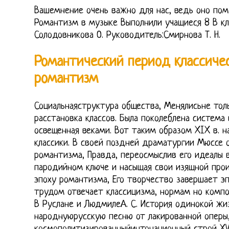
Вашемнение очень важно для нас, ведь оно пом
Романтизм в музыке Выполнили учащиеся 8 В кла
Солодовникова О. Руководитель:Смирнова Т. Н.
Романтический период классиче
романтизм
Социальнаяструктура общества, Менялисьне тол
расстановка классов. Была поколеблена система
освещенная веками. Вот таким образом XIX в. 
классики. В своей поздней драматургии Мюссе 
романтизма, Правда, переосмыслив его идеалы 
пародийном ключе и насыщая свои изящной прои
эпоху романтизма, Его творчество завершает эп
трудом отвечает классицизма, нормам но комп
В Руслане и ЛюдмилеА. С. История одинокой жиз
народнуюрусскую песню от лакированной оперы,