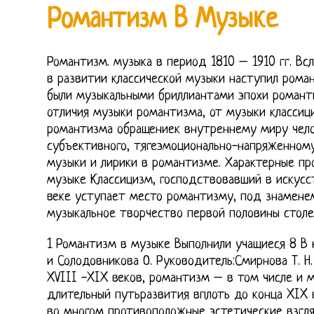
Романтизм В Музыке
Романтизм. музыка в период 1810 – 1910 гг. Вс
в развитии классической музыки наступил роман
были музыкальными бриллиантами эпохи романт
отличия музыки романтизма, от музыки классиц
романтизма обращениек внутреннему миру чело
субъективного, тягеэмоционально-напряженному
музыки и лирики в романтизме. Характерные пр
музыке Классицизм, господствовавший в искусс
веке уступает место романтизму, под знаменем
музыкальное творчество первой половины столе
1 Романтизм в музыке Выполнили учащиеся 8 В к
и Солодовникова О. Руководитель:Смирнова Т. Н.
XVIII -XIX веков, романтизм – в том числе и 
длительный путьразвития вплоть до конца XIX в
во многом противоположные эстетические взгля