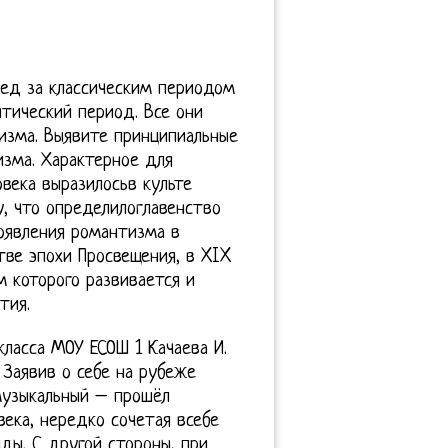
лед за классическим периодом
тический период. Все они
изма. Выявите принципиальные
изма. Характерное для
века выразилосьв культе
, что определилоглавенство
оявления романтизма в
тве эпохи Просвещения, в XIX
 которого развивается и
тия.
ласса МОУ ЕСОШ 1 Качаева И.
 Заявив о себе на рубеже
музыкальный – прошёл
ека, нередко сочетая всебе
ды. С другой стороны, при