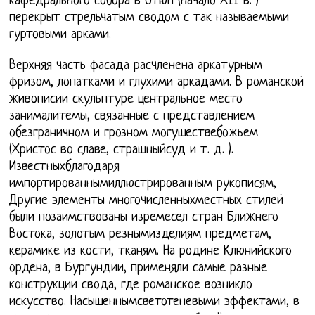
кафедрального собора в Отюн (начало XII в. )
перекрыт стрельчатым сводом с так называемыми
гуртовыми арками.
Верхняя часть фасада расчленена аркатурным
фризом, лопатками и глухими аркадами. В романской
живописии скульптуре центральное место
занималитемы, связанные с представлением
обезграничном и грозном могуществебожьем
(Христос во славе, страшныйсуд и т. д. ).
Известныхблагодаря
импортированнымиллюстрированным рукописям,
Другие элементы многочисленныхместных стилей
были позаимствованы изремесел стран Ближнего
Востока, золотым резнымизделиям предметам,
керамике из кости, тканям. На родине Клюнийского
ордена, в Бургундии, применяли самые разные
конструкции свода, где романское возникло
искусство. Насыщеннымсветотеневыми эффектами, в