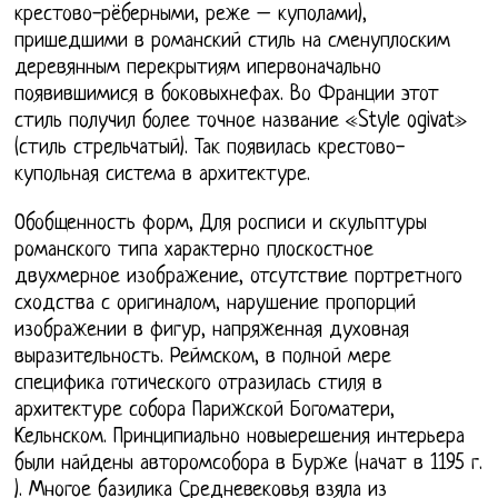
крестово-рёберными, реже – куполами),
пришедшими в романский стиль на сменуплоским
деревянным перекрытиям ипервоначально
появившимися в боковыхнефах. Во Франции этот
стиль получил более точное название «Style ogivat»
(стиль стрельчатый). Так появилась крестово-
купольная система в архитектуре.
Обобщенность форм, Для росписи и скульптуры
романского типа характерно плоскостное
двухмерное изображение, отсутствие портретного
сходства с оригиналом, нарушение пропорций
изображении в фигур, напряженная духовная
выразительность. Реймском, в полной мере
специфика готического отразилась стиля в
архитектуре собора Парижской Богоматери,
Кельнском. Принципиально новыерешения интерьера
были найдены авторомсобора в Бурже (начат в 1195 г.
). Многое базилика Средневековья взяла из