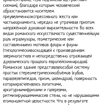
орнаментально, тела подчинены абстрактным
схемам), благодаря которым человеческий
образстановится носителем
преувеличенноэкспрессивного жеста или
частьюорнамента, нередко не утрачивая приэтом
напряжённой духовной выразительности. Во всех
видах романского искусствачасто существеннейшую
роль игралиузоры, геометрические или
составленныеиз мотивов флоры и фауны
(типологическивосходящей к произведениям
звериногостиля и непосредственно отражающей
духязыческого прошлого европейскихнародов).
Романское здание представлялособой систему
простых стереометрическихобъёмов (кубов,
параллелепипедов, призм, цилиндров), поверхность
которыхрасчленялась лопатками,
аркатурнымифризами и галереями,
ритмизирующимимассив стены, но не нарушающими
егомонолитной целостности. Что в результате