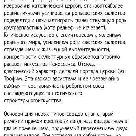
иверования католической церкви, становятсяболее
реалистичными усиливается рольсветских сюжетов
появляется и начинаетиграть главенствующую роль
круглаяпластика (хотя рельеф не исчезает).
Готическое искусство с егоинтересом к явлениям
реального мира, усилением роли светских сюжетов,
стремлением к жизненной выразительности,
конкретности скульптурных образовподготовило
расцвет искусства Ренессанса. Отсюда –
классический характер деталей портала церкви Сен
Трофим. Эта каркаснаясистема и ее чрезвычайно
важная – составнаячасть ребристый свод
составляютсущество готического
строительногоискусства.
Основой для новых типов сводов стал старый
римский прямой крестовый свод над квадратным в
плане помещением, получаемый пересечением двух