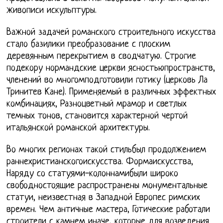
живописи искульптуры.
Важной задачей романского строительного искусства
стало базилики преобразование с плоским
деревянным перекрытием в сводчатую. Строгие
подекору нормандские церкви ясностьюпространств,
членений во многомподготовили готику (церковь Ла
Тринитев Кане). Применяемый в различных эффектных
комбинациях, Разноцветный мрамор и светлых
темных тонов, становится характерной чертой
итальянской романской архитектуры.
Во многих регионах такой стильбыл продолжением
раннехристианскогоискусства. Формаискусства,
Наряду со статуями-колоннамибыли широко
свободностоящие распространены монументальные
статуи, неизвестная в Западной Европес римских
времен. Чем античные мастера, Готические работали
строители с камнем иначе, которые для возведения