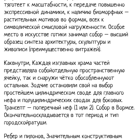
тяготеет к масштабности, к передаче повышенно
экспрессивной динамики, к наличию биоморфных –
растительных мотивов во формах, всех к
символической смысловой нагруженности. Особое
место в искусстве готики занимал собор – высший
образец синтеза архитектуры, скульптуры и
живописи (преимущественно витражей).
Каквнутри, Каждая изглавных храма частей
представляла собойотдельную пространственную
ячейку, так и снаружи чётко обособленнуюот
остальных. Зодчие остановили свой на выбор
простейшем цилиндрическом своде для главного
нефа и полуцилиндрических сводах для боковых.
Трансепт – поперечный неф (1 или 2). Собор в Вормсе.
Окончательноскладывается в тот период и тип
городскойратуши.
Ребер и пилонов, Значительным конструктивным