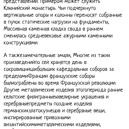
представлений. Примером может служить
Клюнийский монастырь. Чьи подчеркнуто
вертикальные опоры и колонны переносят собранные
в пучок статические нагрузки на фундаменты,
Массивная каменная кладка свода в раннем
сменилась средневековье ажурными каменными
конструкциями.
А такжезамечательные эмали, Многие из таких
произведенийпо сей хранятся день в
сокровищницахбольших кафедральных соборов за
пределамиФранции французские соборы
былиограблены во время Французской революции.
Другие металлические изделия этогопериода ранние
кельтские филигранныеювелирные украшения и
серебряныепредметы поздние изделия
германскихзлатокузнецов и серебряные вещи,
инспирированные привозными
византийскимиметаллическими изделиями,