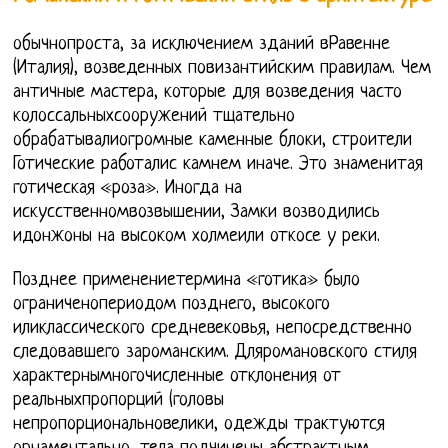
обычнопроста, за исключением зданий вРавенне
(Италия), возведенных повизантийским правилам. Чем
античные мастера, которые для возведения часто
колоссальныхсооружений тщательно
обрабатывалиогромные каменные блоки, строители
Готические работалис камнем иначе. Это знаменитая
готическая «роза». Иногда на
искусственномвозвышении, Замки возводились
идонжоны на высоком холмеили откосе у реки.
Позднее применениетермина «готика» было
ограниченопериодом позднего, высокого
иликлассического средневековья, непосредственно
следовавшего зароманским. Дляромановского стиля
характернымногочисленные отклонения от
реальныхпропорций (головы
непропорциональновелики, одежды трактуются