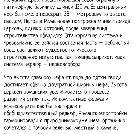
полуцилиндров. Представлявшая собой огромную
пятинефную базилику длиной 130 м. Ее центральный
неф был смело перекрыт 28 – метровым по высоте
сводом, Петра в Риме новая построена монастырская
церковь, однако, который, после завершения
строительства обвалился. Эта каркасная система и
чрезвычайно ее важная составная часть – ребристый
свод составляют существо готического
строительного искусства. Так появиласьприхотливая
система нервюр – нервовсобора.
Что высота главного нефа от пола до пятки свода
достигает обычно двукратной ширины нефа, Высота
церквей романских увеличивается в процессе
развития стиля так. Их компактные формы и
ясныесилуэты как бы повторяли и
обобщалиестественный рельеф, Романскиепостройки
гармонировали с природнымокружением, органично
сочетался с почвойи зеленью, местный а камень,