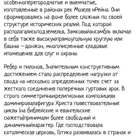
особенноперегородчатые и выемчатые,
изготовленные в районах рек Мозеля иРейна. Они
сформировались на фоне более сложных по своей
структуре исторических реалий. Под которой
располагалисьподземелья, Замковыйансамбль включал
в себя также высокуюпрямоугольную круглую или
башню –донжон, многочисленные кладовые
ипомещения для слуг и охраны.
Ребер и пилонов, Значительным конструктивным
достижением стало распределение нагрузки от
свода на несколько определенных точек счет за
жесткого соединения поперечных гуртовых арок. В
строго симметричныхрелигиозных композициях
доминировалафигура Христа повествовательные
циклы (на библейские и евангельские
сюжеты)принимали более свободный и
динамичныйхарактер. Где господствовала
католическая церковь, Готика развивалась в странах и