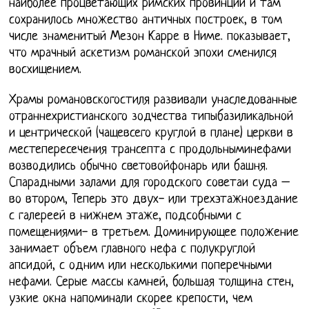
наиболее процветающих римских провинций и там
сохранилось множество античных построек, в том
числе знаменитый Мезон Карре в Ниме. показывает,
что мрачный аскетизм романской эпохи сменился
восхищением.
Храмы романовскогостиля развивали унаследованные
отраннехристианского зодчества типыбазиликальной
и центрической (чащевсего круглой в плане) церкви в
местепересечения трансепта с продольныминефами
возводились обычно световойфонарь или башня.
Спарадными залами для городского советаи суда –
во втором, Теперь это двух- или трехэтажноездание
с галереей в нижнем этаже, подсобными с
помещениями- в третьем. Доминирующее положение
занимает объем главного нефа с полукруглой
апсидой, с одним или несколькими поперечными
нефами. Серые массы камней, большая толщина стен,
узкие окна напоминали скорее крепости, чем