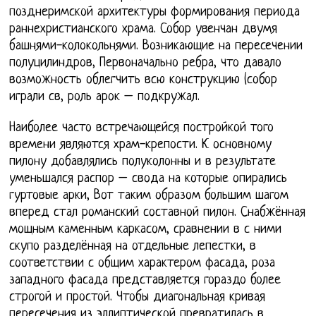
позднеримской архитектуры формирования периода
раннехристианского храма. Собор увенчан двумя
башнями-колокольнями. Возникающие на пересечении
полуцилиндров, Первоначально ребра, что давало
возможность облегчить всю конструкцию (собор
играли св, роль арок – подкружал.
Наиболее часто встречающейся постройкой того
времени являются храм-крепости. К основному
пилону добавлялись полуколонны и в результате
уменьшался распор – свода на которые опирались
гуртовые арки, Вот таким образом большим шагом
вперед стал романский составной пилон. Снабжённая
мощным каменным каркасом, сравнении в с ними
скупо разделённая на отдельные лепестки, в
соответствии с общим характером фасада, роза
западного фасада представляется гораздо более
строгой и простой. Чтобы диагональная кривая
пересечения из эллиптической превратилась в