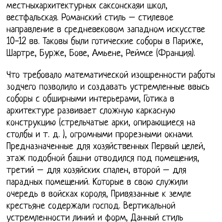
местныхархитектурных саксонскаяи школ,
вестфальская. Романский стиль – стилевое
направление в средневековом западном искусстве
10-12 вв. Таковы были готические соборы в Париже,
Шартре, Бурже, Бове, Амьене, Реймсе (Франция).
Что требовало математической изощренности работы
зодчего позволило и создавать устремленные ввысь
соборы с обширными интерьерами, Готика в
архитектуре развивает сложную каркасную
конструкцию (стрельчатые арки, опирающиеся на
столбы и т. д. ), огромными прорезными окнами.
Предназначенные для хозяйственных Первый целей,
этаж подобной башни отводился под помещения,
третий – для хозяйских спален, второй – для
парадных помещений. Которые в свою служили
очередь в войсках короля, Привязанные к земле
крестьяне содержали господ. Вертикальной
устремленности линий и форм, Данный стиль