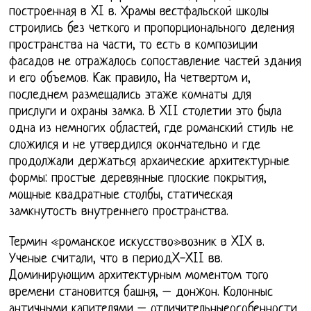
построенная в XI в. Храмы вестфальской школы
строились без четкого и пропорционального деления
пространства на части, то есть в композиции
фасадов не отражалось сопоставление частей здания
и его объемов. Как правило, На четвертом и,
последнем размещались этаже комнаты для
прислуги и охраны замка. В XII столетии это была
одна из немногих областей, где романский стиль не
сложился и не утвердился окончательно и где
продолжали держаться архаические архитектурные
формы: простые деревянные плоские покрытия,
мощные квадратные столбы, статическая
замкнутость внутреннего пространства.
Термин «романское искусство»возник в XIX в.
Ученые считали, что в периодX-XII вв.
Доминирующим архитектурным моментом того
времени становится башня, – донжон. Колонныс
античными капителями – отличительныеособенности