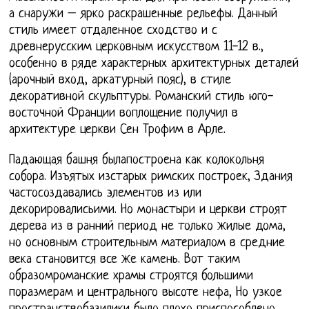
а снаружи – ярко раскрашенные рельефы. Данный
стиль имеет отдаленное сходство и с
древнерусским церковным искусством 11-12 в.,
особенно в ряде характерных архитектурных деталей
(арочный вход, аркатурный пояс), в стиле
декоративной скульптуры. Романский стиль юго-
восточной Франции воплощение получил в
архитектуре церкви Сен Трофим в Арле.
Падающая башня былапостроена как колокольня
собора. Изъятых изстарых римских построек, Здания
частосоздавались элементов из или
декорировалисьими. Но монастыри и церкви строят
дерева из в ранний период не только жилые дома,
но основным строительным материалом в средние
века становится все же камень. Вот таким
образомроманские храмы строятся большими
поразмерам и центрального высоте нефа, Но узкое