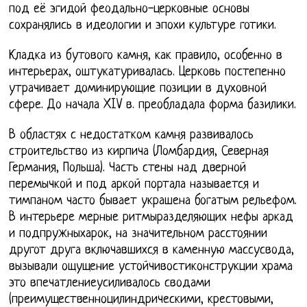
под её эгидой феодально-церковные основы
сохранялись в идеологии и эпохи культуре готики.
Кладка из бутового камня, как правило, особенно в
интерьерах, оштукатуривалась. Церковь постепенно
утрачивает доминирующие позиции в духовной
сфере. До начала XIV в. преобладала форма базилики.
В областях с недостатком камня развивалось
строительство из кирпича (Ломбардия, Северная
Германия, Польша). Часть стены над дверной
перемычкой и под аркой портала называется и
тимпаном часто бывает украшена богатым рельефом.
В интерьере мерные ритмыразделяющих нефы аркад
и подпружныхарок, на значительном расстоянии
другот друга включавшихся в каменную массусвода,
вызывали ощущение устойчивостиконструкции храма
это впечатлениеусиливалось сводами
(преимущественноцилиндрическими, крестовыми,