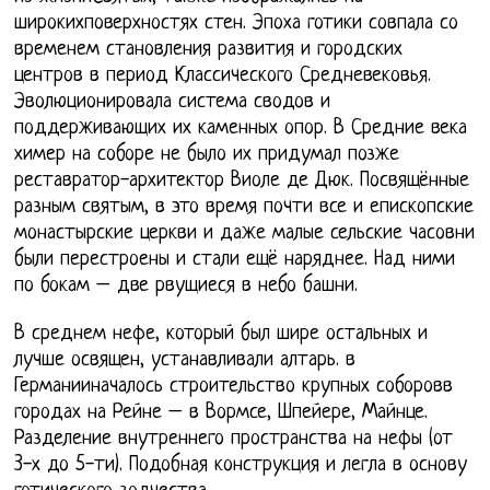
широкихповерхностях стен. Эпоха готики совпала со
временем становления развития и городских
центров в период Классического Средневековья.
Эволюционировала система сводов и
поддерживающих их каменных опор. В Средние века
химер на соборе не было их придумал позже
реставратор-архитектор Виоле де Дюк. Посвящённые
разным святым, в это время почти все и епископские
монастырские церкви и даже малые сельские часовни
были перестроены и стали ещё наряднее. Над ними
по бокам – две рвущиеся в небо башни.
В среднем нефе, который был шире остальных и
лучше освящен, устанавливали алтарь. в
Германииначалось строительство крупных соборовв
городах на Рейне – в Вормсе, Шпейере, Майнце.
Разделение внутреннего пространства на нефы (от
3-х до 5-ти). Подобная конструкция и легла в основу