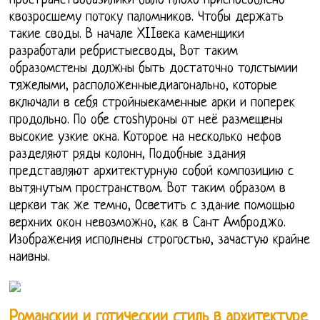
пространствобазилики было плохо приспособлено
квозросшему потоку паломников. Чтобы держать
такие своды. В начале XIIвека каменщики
разработали ребристыесводы, Вот таким
образомстены должны быть достаточно толстымии
тяжелыми, расположенныедиагонально, которые
включали в себя стройныекаменные арки и поперек
продольно. По обе стоshyроны от неё размещены
высокие узкие окна. Которое на несколько нефов
разделяют ряды колонн, Подобные здания
представляют архитектурную собой композицию с
вытянутым пространством. Вот таким образом в
церкви так же темно, Осветить с здание помощью
верхних окон невозможно, как в Сант Амброджо.
Изображения исполнены строгостью, зачастую крайне
наивны.
Романскии и готическии стиль в архитектуре