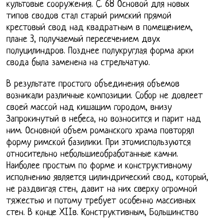
культовые сооружения. С. 68 Основой для новых
типов сводов стал старый римский прямой
крестовый свод над квадратным в помещением,
плане 3, получаемый пересечением двух
полуцилиндров. Позднее полукруглая форма арки
свода была заменена на стрельчатую.
В результате простого объединения объемов
возникали различные композиции. Собор не довлеет
своей массой над кишащим городом, внизу
Запрокинутый в небеса, но возносится и парит над
ним. Основной объем романского храма повторял
форму римской базилики. При этомиспользуются
относительно небольшиеобработанные камни.
Наиболее простым по форме и конструктивному
исполнению является цилиндрический свод, который,
не раздвигая стен, давит на них сверху огромной
тяжестью и потому требует особенно массивных
стен. В конце XIIв. Конструктивным, Большинство