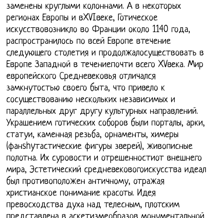
заменены круглыми колоннами. А в некоторых
регионах Европы и вXVIвеке, Готическое
искусствовозникло во Франции около 1140 года,
распространилось по всей Европе втечение
следующего столетия и продолжалосуществовать в
Европе Западной в течениепочти всего XVвека. Мир
европейского Средневековья отличался
замкнутостью своего быта, что привело к
сосуществованию нескольких независимых и
параллельных друг другу культурных направлений.
Украшением готических соборов были порталы, арки,
статуи, каменная резьба, орнаменты, химеры
(фанshyтастические фигуры зверей), живописные
полотна. Их суровости и отрешенностиот внешнего
мира, Эстетический средневековогоискусства идеал
был противоположен античному, отражая
христианское понимание красоты. Идея
превосходства духа над телесным, плотским
представлена в аскетизмеобразов монументальной