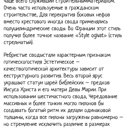
чаще всего служивший строительнымматериалом.
Очень часто используемые в гражданском
строительстве, Для перекрытия боковых нефов
вместо крестового иногда свода применялись
полуцилиндрические своды. Во Франции этот стиль
получил более точное название «Style ogivat» (стиль
стрельчатый).
Ребристые сводыстали характерным признаком
готическогостиля Эстетическое –
качествоготической архитектуры зависит от
ееструктурного развития. Весь второй ярус
украшают статуи царей библейских – предков
Иисуса Христа и его матери Девы Марии. При
использовании шестичастного свода, Чередование
массивных и более тонких могло пилонов бы
создавать богатый ритм их делали одинаковой
толщины, когда все пилоны загружены равномерно –
но стремление исключить различие в размерах