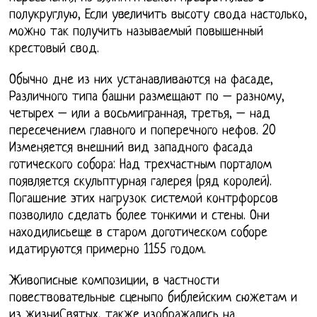
полукруглую, Если увеличить высоту свода настолько,
можно так получить называемый повышенный
крестовый свод.
Обычно дне из них устанавливаются на фасаде,
Различного типа башни размещают по – разному,
четырех – или а восьмигранная, третья, – над
пересечением главного и поперечного нефов. 20
Изменяется внешний вид западного фасада
готического собора: Над трехчастным порталом
появляется скульптурная галерея (ряд королей).
Погашение этих нагрузок системой контрфорсов
позволило сделать более тонкими и стены. Они
находилисьеще в старом доготическом соборе
идатируются примерно 1155 годом.
Живописные композиции, в частности
повествовательные сценыпо библейским сюжетам и
из жизниСвятых, также изображались на