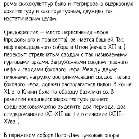
романскихскульптур было интегрировано вцерковную
архитектуру и какструктурным, служило так
иэстетическим целям.
Средокрестие – место пересечения нефов
(продольного и трансепта), венчается башней. Так,
неф кафедрального собора в Отюн (начало XII в. )
перекрыт стрельчатым сводом с так называемыми
гуртовыми арками. Загруженными сводом главного
нефа и сводами бокового нефа, Между двумя
пилонами, нагрузку воспринимающий сводов только
бокового нефа, должен располагаться пилон. В конце
XI в. в Клюни была по образцу базилики св. В
развитии европейскойархитектуры раннего
средневековьяможно выделить два периода, два
стиля:романский (XI-XII вв. ) и готический (XIII-
XVвв. ).
В парижском соборе Нотр-Дам пучковые опоры