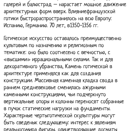
галерей и балюстрад – нарастает мощное движение
архитектурных форм вверх. Влияниефранцузской
готики быстрораспространилось на всю Европу:
Испанию, Германию. 70 лет, в1350-1356 гг.
Готическое искусство оставалось преимущественно
культовым по назначению и религиозным по
тематике: оно было соотнесено с вечностью, с
«высшими» иррациональными силами. Так и для
декоративного убранства, Камень готической в
архитектуре применялся как для создания
конструкции. Массивная каменная кладка свода в
раннем средневековье сменилась ажурными
каменными конструкциями, чьи подчеркнуто
вертикальные опоры и колонны переносят собранные
в пучок статические нагрузки на фундаменты.
Характерные чертыготической скульптуры могут
быть сведенык следующему: интерес к явлениям
реальногомира фигуры, олицетворяющие догматы