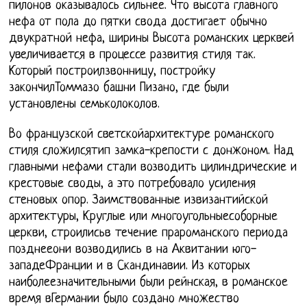
пилонов оказывалось сильнее. Что высота главного
нефа от пола до пятки свода достигает обычно
двукратной нефа, ширины Высота романских церквей
увеличивается в процессе развития стиля так.
Который построилзвонницу, постройку
закончилТоммазо башни Пизано, где были
установлены семьколоколов.
Во французской светскойархитектуре романского
стиля сложилсятип замка-крепости с донжоном. Над
главными нефами стали возводить цилиндрические и
крестовые своды, а это потребовало усиления
стеновых опор. Заимствованные извизантийской
архитектуры, Круглые или многоугольныесоборные
церкви, строилисьв течение прароманского периода
позднееони возводились в на Аквитании юго-
западеФранции и в Скандинавии. Из которых
наиболеезначительными были рейнская, в романское
время вГермании было создано множество