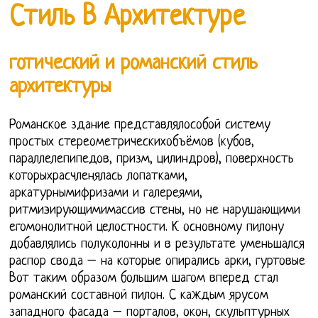
Стиль В Архитектуре
готический и романский стиль
архитектуры
Романское здание представлялособой систему
простых стереометрическихобъёмов (кубов,
параллелепипедов, призм, цилиндров), поверхность
которыхрасчленялась лопатками,
аркатурнымифризами и галереями,
ритмиэирующимимассив стены, но не нарушающими
егомонолитной целостности. К основному пилону
добавлялись полуколонны и в результате уменьшался
распор свода – на которые опирались арки, гуртовые
Вот таким образом большим шагом вперед стал
романский составной пилон. С каждым ярусом
западного фасада – порталов, окон, скульптурных