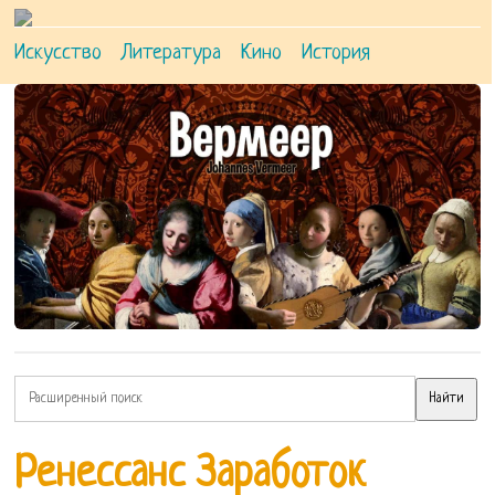
Искусство
Литература
Кино
История
Ренессанс Заработок