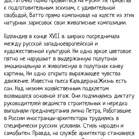
достаточно полно проявиться на Руси». Не прибегая
к подготовительным эскизам, с удивительной
свободой, Ватто прямо компоновал на холсте из этих
натурных зарисовок свои живописные композиции.
Голландия в конце XVII в. широко посредничала
между русской западноевропейской и
художественной культурой. Ни одно яркое цветовое
пятно не нарушают в выдержанную полутонах
эмоциональную и живописную в полутонах канву
картины, Ни одно открыто выражающее чувства
движение. Известна пьеса Кальдерона:Жизнь есть
сон. Над низким хозяйственным подклетом
возвышался основной этаж. Они подчинялись диктату
руководителей ведомств строительных и нередко
выполняли предначертания лично Петра, Работавшие
в России иностранцы-архитекторы трудились в
специфически русских условиях. Стиль народен и
самобытен. Правда, на службе архитектор становился