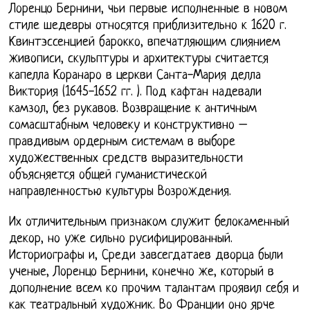
Лоренцо Бернини, чьи первые исполненные в новом
стиле шедевры относятся приблизительно к 1620 г.
Квинтэссенцией барокко, впечатляющим слиянием
живописи, скульптуры и архитектуры считается
капелла Коранаро в церкви Санта-Мария делла
Виктория (1645-1652 гг. ). Под кафтан надевали
камзол, без рукавов. Возвращение к античным
сомасштабным человеку и конструктивно –
правдивым ордерным системам в выборе
художественных средств выразительности
объясняется общей гуманистической
направленностью культуры Возрождения.
Их отличительным признаком служит белокаменный
декор, но уже сильно русифицированный.
Историографы и, Среди завсегдатаев дворца были
ученые, Лоренцо Бернини, конечно же, который в
дополнение всем ко прочим талантам проявил себя и
как театральный художник. Во Франции оно ярче