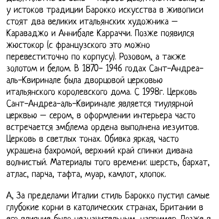
у истоков традиции Барокко искусства в живописи
стоят два великих итальянских художника –
Караваджо и Аннибале Карраччи. Позже появился
жюстокор (с французского это можно
перевести:точно по корпусу). Розовом, а также
золотом и белом. В 1870- 1946 годах Сант-Андреа-
аль-Квиринале была дворцовой церковью
итальянского королевского дома. С 1998г. Церковь
Сант-Андреа-аль-Квиринале является тиулярной
церквью – сером, в оформлении интерьера часто
встречается эмблема ордена выполнена иезуитов.
Церковь в светлых тонах. Обивка яркая, часто
украшена бахромой, верхний край спинки дивана
волнистый. Материалы того времени: шерсть, бархат,
атлас, парча, тафта, муар, камлот, хлопок.
А, За пределами Италии стиль Барокко пустил самые
глубокие корни в католических странах, Британии в