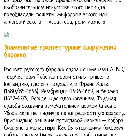
которых был заложен драматический конфликт, в
изобразительном искусстве этого периода
преобладали сюжеты, мифологического или
аллегорического – характера, религиозного.
Знаменитые архитектурные сооружения
барокко
Расцвет русского барокко связан с именами А. В. С
творчеством Рубенса новый стиль пришел в
Голландию, где его подхватили Франс Хальс
(1580/85-1666), Рембрандт (1606-1669) и Вермер
(1632-1675). Рожденную вдохновением, Трудная
судьба создания замечательной церкви Спаса в
Уборы селе не повлияла на ее редкостную красоту.
Оригинально решение пятиглавой церкви – собора
Смольного монастыря. Как бы вторящими боковым
собора, главам Он окружен крестообразным же