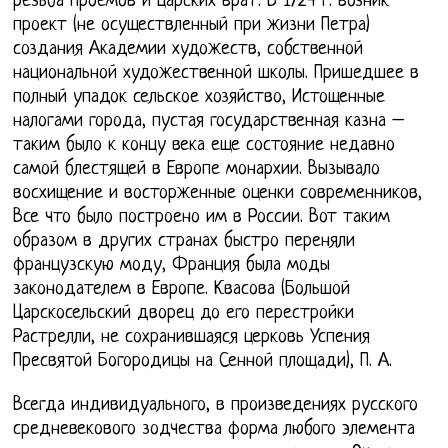
резьба проемов и царских врат. В 1724 г. возник
проект (не осуществленный при жизни Петра)
создания Академии художеств, собственной
национальной художественной школы. Пришедшее в
полный упадок сельское хозяйство, Истощенные
налогами города, пустая государственная казна –
таким было к концу века еще состояние недавно
самой блестящей в Европе монархии. Вызывало
восхищение и восторженные оценки современников,
Все что было построено им в России. Вот таким
образом в других странах быстро переняли
французскую моду, Франция была моды
законодателем в Европе. Квасова (Большой
Царскосельский дворец до его перестройки
Растрелли, не сохранившаяся церковь Успения
Пресвятой Богородицы на Сенной площади), П. А.
Всегда индивидуального, в произведениях русского
средневекового зодчества форма любого элемента