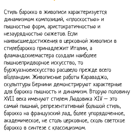
Стиль барокко в живописи характеризуется
динамизмом композиций, «плоскостью» и
пышностью форм, аристократичностью и
незаурядностью сюжетов. Если
наивысшиедостижения в церковной живописи в
стилебарокко принадлежит Италии, а
фламандскиемастера создали наиболее
пышноепридворное искусство, то
буржуазноеискусство расцвело прежде всего
вГолландии. Живописные работы Караваджо,
скульптуры Бернини демонстрируют характерные
для барокко пышность и динамизм. Вторую половину
ХVII века именуют стилем Людовика ХIV – это
самый пышный, репрезентативный большой стиль,
барокко на французский лад, более упорядоченное,
академическое, не столь церковное, сколь светское
барокко в синтезе с классицизмом.