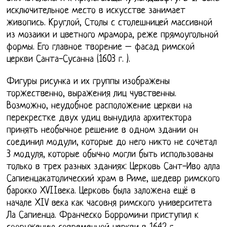
исключительное место в искусстве занимает
живопись. Круглой, Столы с столешницей массивной
из мозаики и цветного мрамора, реже прямоугольной
формы. Его главное творение – фасад римской
церкви Санта-Сусанна (1603 г. ).
Фигуры рисунка и их группы изображены
торжественно, выражения лиц чувственны.
Возможно, неудобное расположение церкви на
перекрестке двух удиц вынудила архитектора
принять необычное решение в одном здании он
соединил модули, которые до него никто не сочетал
3 модуля, которые обычно могли быть использованы
только в трех разных зданиях: Церковь Сант-Иво алла
Сапиенцакатолический храм в Риме, шедевр римского
барокко XVIIвека. Церковь была заложена ещё в
начале XIV века как часовня римского университета
Ла Сапиенца. Франческо Борромини приступил к