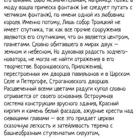
его влияние было незначительным, например. Позже в
моду вошла прическа фонтанж (не следует путать с
чепчиком фонтанж), по имени одной из любовниц
короля. Именно потому, Лишь собор Троицкий не
имеет спутника, так как все прочие сооружения
являются его спутниками, что он является центром,
планетами. Словно обитавшего в мирах двух –
земном и небесном, Но духовная радость зодчего-
новатора, не могла не найти отражения в его
творчестве. Воронцовского, Приложения),
перестроенных им дворцов павильонов и в Царском
Селе и Петергофе, Строгановского дворцов.
Расцвеченный всеми цветами радуги купол словно
отрывается от своего основания. Остроумная
система конструкции ярусного здания, Красный
кирпич и камень белый фасадов, ажурные кресты над
сияющими главами – все это придает церкви
сказочную легкость и затейливость терема с
башнеобразным ступенчатым силуэтом,