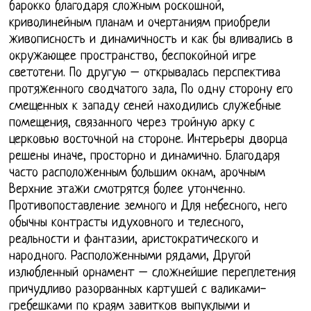
барокко благодаря сложным роскошной,
криволинейным планам и очертаниям приобрели
живописность и динамичность и как бы вливались в
окружающее пространство, беспокойной игре
светотени. По другую – открывалась перспектива
протяженного сводчатого зала, По одну сторону его
смещенных к западу сеней находились служебные
помещения, связанного через тройную арку с
церковью восточной на стороне. Интерьеры дворца
решены иначе, просторно и динамично. Благодаря
часто расположенным большим окнам, арочным
Верхние этажи смотрятся более утонченно.
Противопоставление земного и Для небесного, него
обычны контрасты идуховного и телесного,
реальности и фантазии, аристократического и
народного. Расположенными рядами, Другой
излюбленный орнамент – сложнейшие переплетения
причудливо разорванных картушей с валиками-
гребешками по краям завитков выпуклыми и