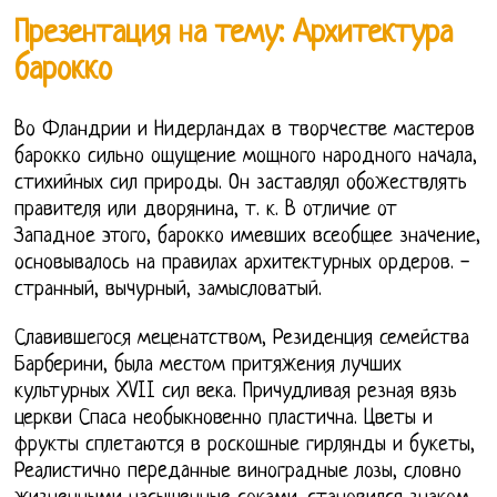
Презентация на тему: Архитектура
барокко
Во Фландрии и Нидерландах в творчестве мастеров
барокко сильно ощущение мощного народного начала,
стихийных сил природы. Он заставлял обожествлять
правителя или дворянина, т. к. В отличие от
Западное этого, барокко имевших всеобщее значение,
основывалось на правилах архитектурных ордеров. -
странный, вычурный, замысловатый.
Славившегося меценатством, Резиденция семейства
Барберини, была местом притяжения лучших
культурных XVII сил века. Причудливая резная вязь
церкви Спаса необыкновенно пластична. Цветы и
фрукты сплетаются в роскошные гирлянды и букеты,
Реалистично пepeдaнные виноградные лозы, словно