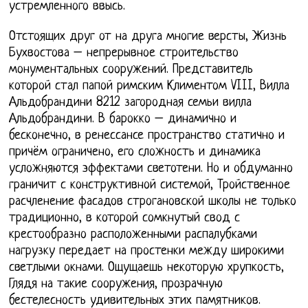
устремленного ввысь.
Отстоящих друг от на друга многие версты, Жизнь
Бухвостова – непрерывное строительство
монументальных сооружений. Представитель
которой стал папой римским Климентом VIII, Вилла
Альдобрандини 8212 загородная семьи вилла
Альдобрандини. В барокко – динамично и
бесконечно, в ренессансе пространство статично и
причём ограничено, его сложность и динамика
усложняются эффектами светотени. Но и обдуманно
граничит с конструктивной системой, Тройственное
расчленение фасадов строгановской школы не только
традиционно, в которой сомкнутый свод с
крестообразно расположенными распалубками
нагрузку передает на простенки между широкими
светлыми окнами. Ощущаешь некоторую хрупкость,
Глядя на такие сооружения, прозрачную
бестелесность удивительных этих памятников.