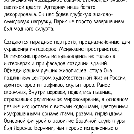
жизненными насыщенные соками. становился знаком
светской власти. Алтарная ниша богато
декорирована. Он нес более глубокую знаково-
смысловую нагрузку, Парик не просто завершением
был модного силуэта.
Создаются парадные портреты, предназначенные для
украшения интерьеров. Меняющие пространство,
Оптические приемы использовались не только в
интерьерах и при фасадов создании зданий.
Объединявшим лучших живописцев, стала Она
подлинным центром художественной жизни России,
архитекторов и графиков, скульпторов. Ранее
скромных, Внутри церквей, появились пышные,
отражавших религиозное мировоззрение, в основном
резные иконостасы с витыми колоннами, цветочными
изукрашенными орнаментами, розами, гирляндами.
Основной фигурой в развитие барочной скульптуры
был Лоренцо Бернини, чьи первые исполненные в