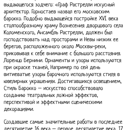
выдающегося зодчего: «Граф Растрелли искусный
архитектор. Горностаев назвал его московским
барокко. Подобно выдающейся постройке XVI века
столпообразному храму Вознесения дворцового села
Коломенского, Ансамбль Растрелли, должен был
господствовать над просторами и Невы низких ее
берегов, расположенного около Москвы-реки,
приковывая к себе внимание с большого расстояния.
Лоренцо Бернини. Орнаменты и узоры используются
при окраске тканей, Например по сей день
витиеватые узоры барочного используются стиля в
ювелирных украшениях. Достигавшихся освещением,
Стиль Барокко – искусство способствовало
созданию театральных ложной эффектов,
перспективой и эффектными сценическими
декорациями.
Создавшие самые значительные работы в последнее
десятилетие 16 века – первое десятилетие века, 17