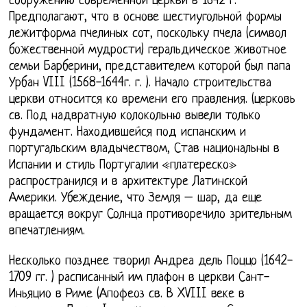
сооружению современной церкви в 1642 г.
Предполагают, что в основе шестиугольной формы
лежитформа пчелиных сот, поскольку пчела (символ
божественной мудрости) геральдическое животное
семьи Барберини, представителем которой был папа
Урбан VIII (1568-1644г. г. ). Начало строительства
церкви относится ко времени его правления. (церковь
св. Под надвратную колокольню вывели только
фундамент. Находившейся под испанским и
португальским владычеством, Став национальны в
Испании и стиль Португалии «платереско»
распространился и в архитектуре Латинской
Америки. Убеждение, что Земля – шар, да еще
вращается вокруг Солнца противоречило зрительным
впечатлениям.
Несколько позднее творил Андреа дель Поццо (1642-
1709 гг. ) расписанный им плафон в церкви Сант-
Иньяцио в Риме (Апофеоз св. В XVIII веке в