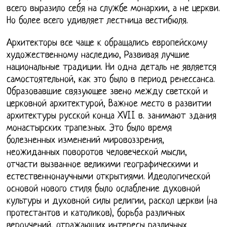
всего выразило себя на службе монархии, а не церкви.
Но более всего удивляет лестница вестибюля.
Архитекторы все чаще к обращались европейскому
художественному наследию, Развивая лучшие
национальные традиции. Ни одна деталь не является
самостоятельной, как это было в период ренессанса.
Образовавшие связующее звено между светской и
церковной архитектурой, Важное место в развитии
архитектуры русской конца XVII в. занимают здания
монастырских трапезных. Это было время
болезненных изменений мировоззрения,
неожиданных поворотов человеческой мысли,
отчасти вызванное великими географическими и
естественнонаучными открытиями. Идеологической
основой нового стиля было ослабление духовной
культуры и духовной силы религии, раскол церкви (на
протестантов и католиков), борьба различных
вероучений, отражающих интересы различных