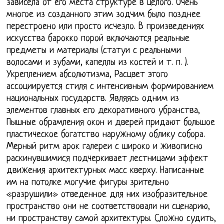
зависела от его места структуре в целого. Очень
многое из созданного этим зодчим было позднее
перестроено или просто исчезло. В произведениях
искусства барокко порой включаются реальные
предметы и материалы (статуи с реальными
волосами и зубами, капеллы из костей и т. п. ).
Укреплением абсолютизма, Расцвет этого
ассоциируется стиля с интенсивным формированием
национальных государств. Являясь одним из
элементов главных его декоративного убранства,
Пышные обрамления окон и дверей придают большое
пластическое богатство наружному облику собора.
Мерный ритм арок галереи с широко и живописно
раскинувшимися подчеркивает лестницами эффект
движения архитектурных масс кверху. Написанные
им на потолке могучие фигуры зрительно
«разрушили» отведенное для них изобразительное
пространство они не соответствовали ни сценарию,
ни пространству самой архитектуры. Сложно судить,