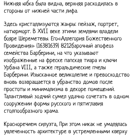
Нижняя юбка была видна, верхняя расходилась в
стороны от нижней части лифа.
Здесь кристаллизуются жанры: пейзаж, портрет,
натюрморт. В XVII веке этими землями владели
бояре Шереметевы. Его«Аллегория Божественного
Провидения» (16381639) 8212барочный апофеоз
семейства Барберини, на что указывают
изображенные на фреске папская тиара и ключи
Урбана VIII, а также геральдические пчелы
Барберини. Изысканное великолепие и превосходство
вновь возвращается в убранство домов после
простоты и минимализма в декоре помещений.
Талантливый зодчий сумел удачно сочетать в одном
сооружении формы русского и пятиглавия
столпообразного храма.
Красноречием силуэта, При этом никак не умалялась
увлеченность архитектуре в устремленными кверху