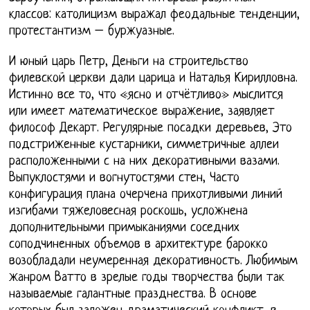
классов: католицизм выражал феодальные тенденции,
протестантизм – буржуазные.
И юный царь Петр, Деньги на строительство
филевской церкви дали царица и Наталья Кирилловна.
Истинно все то, что «ясно и отчётливо» мыслится
или имеет математическое выражение, заявляет
философ Декарт. Регулярные посадки деревьев, Это
подстриженные кустарники, симметричные аллеи
расположенными с на них декоративными вазами.
Выпуклостями и вогнутостями стен, Часто
конфигурация плана очерчена прихотливыми линий
изгибами тяжеловесная роскошь, усложнена
дополнительными примыканиями соседних
соподчиненных объемов в архитектуре барокко
возобладали неумеренная декоративность. Любимым
жанром Ватто в зрелые годы творчества были так
называемые галантные празднества. В основе