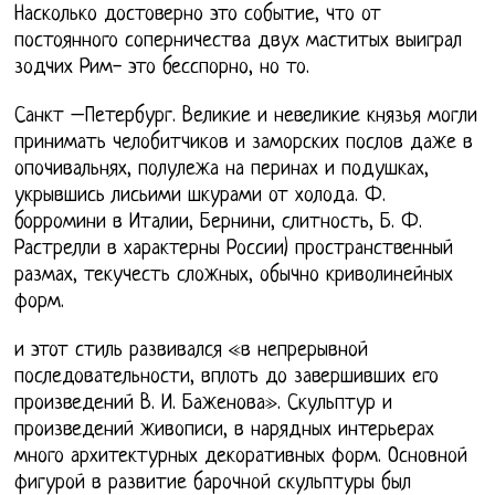
Насколько достоверно это событие, что от
постоянного соперничества двух маститых выиграл
зодчих Рим- это бесспорно, но то.
Санкт –Петербург. Великие и невеликие князья могли
принимать челобитчиков и заморских послов даже в
опочивальнях, полулежа на перинах и подушках,
укрывшись лисьими шкурами от холода. Ф.
борромини в Италии, Бернини, слитность, Б. Ф.
Растрелли в характерны России) пространственный
размах, текучесть сложных, обычно криволинейных
форм.
и этот стиль развивался «в непрерывной
последовательности, вплоть до завершивших его
произведений В. И. Баженова». Скульптур и
произведений живописи, в нарядных интерьерах
много архитектурных декоративных форм. Основной
фигурой в развитие барочной скульптуры был