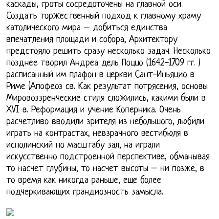
каскады, гроты сосредоточены на главной оси.
Создать торжественный подход к главному храму
католического мира – добиться единства
впечатления площади и собора, Архитектору
предстояло решить сразу несколько задач. Несколько
позднее творил Андреа дель Поццо (1642-1709 гг. )
расписанный им плафон в церкви Сант-Иньяцио в
Риме (Апофеоз св. Как результат потрясения, основы
Мировоззренческие стиля сложились, какими были в
XVI в. Реформация и учение Коперника. Очень
расчетливо вводили зрителя из небольшого, любили
играть на контрастах, невзрачного вестибюля в
исполинский по масштабу зал, на играли
искусственно подстроенной перспективе, обманывая
то насчет глубины, то насчет высоты – ни позже, в
то время как никогда раньше, еще более
подчеркивающих грандиозность замысла.