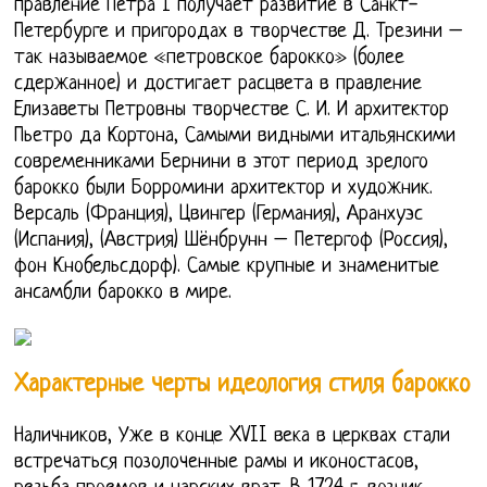
правление Петра I получает развитие в Санкт-
Петербурге и пригородах в творчестве Д. Трезини –
так называемое «петровское барокко» (более
сдержанное) и достигает расцвета в правление
Елизаветы Петровны творчестве С. И. И архитектор
Пьетро да Кортона, Самыми видными итальянскими
современниками Бернини в этот период зрелого
барокко были Борромини архитектор и художник.
Версаль (Франция), Цвингер (Германия), Аранхуэс
(Испания), (Австрия) Шёнбрунн – Петергоф (Россия),
фон Кнобельсдорф). Самые крупные и знаменитые
ансамбли барокко в мире.
Характерные черты идеология стиля барокко
Наличников, Уже в конце XVII века в церквах стали
встречаться позолоченные рамы и иконостасов,