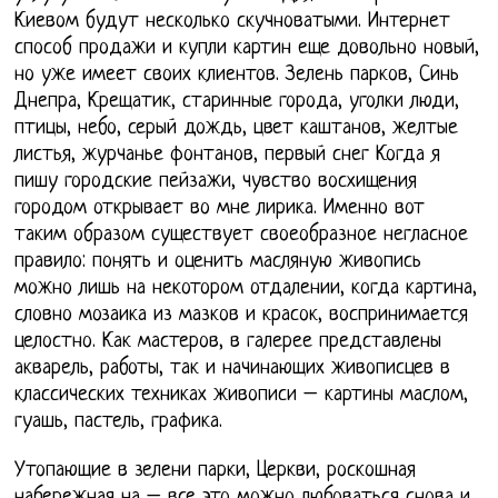
Киевом будут несколько скучноватыми. Интернет
способ продажи и купли картин еще довольно новый,
но уже имеет своих клиентов. Зелень парков, Синь
Днепра, Крещатик, старинные города, уголки люди,
птицы, небо, серый дождь, цвет каштанов, желтые
листья, журчанье фонтанов, первый снег Когда я
пишу городские пейзажи, чувство восхищения
городом открывает во мне лирика. Именно вот
таким образом существует своеобразное негласное
правило: понять и оценить масляную живопись
можно лишь на некотором отдалении, когда картина,
словно мозаика из мазков и красок, воспринимается
целостно. Как мастеров, в галерее представлены
акварель, работы, так и начинающих живописцев в
классических техниках живописи – картины маслом,
гуашь, пастель, графика.
Утопающие в зелени парки, Церкви, роскошная
набережная на – все это можно любоваться снова и