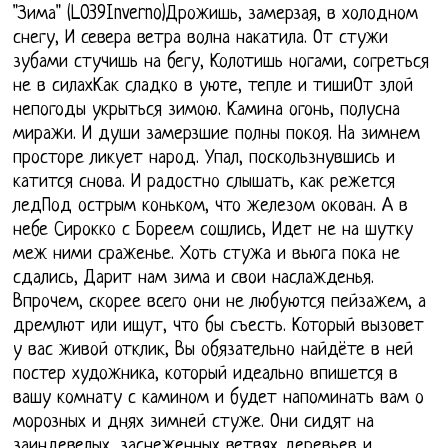
"Зима" (L039Inverno)Дрожишь, замерзая, в холодном
снегу, И севера ветра волна накатила. От стужи
зубами стучишь на бегу, Колотишь ногами, согреться
не в силахКак сладко в уюте, тепле и тишиОт злой
непогоды укрыться зимою. Камина огонь, полусна
миражи. И души замерзшие полны покоя. На зимнем
просторе ликует народ. Упал, поскользнувшись и
катится снова. И радостно слышать, как режется
ледПод острым коньком, что железом окован. А в
небе Сирокко с Бореем сошлись, Идет не на шутку
меж ними сраженье. Хоть стужа и вьюга пока не
сдались, Дарит нам зима и свои наслажденья.
Впрочем, скорее всего они не любуются пейзажем, а
дремлют или ищут, что бы съесть. Который вызовет
у вас живой отклик, Вы обязательно найдёте в ней
постер художника, который идеально впишется в
вашу комнату с камином и будет напоминать вам о
морозных и днях зимней стуже. Они сидят на
заиндевелых, заснеженных ветвях деревьев и