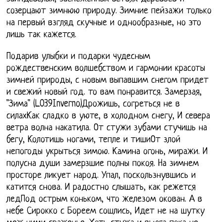
созерцают зимнюю природу. Зимние пейзажи только
на первый взгляд скучные и однообразные, но это
лишь так кажется.
Подарив улыбки и подарки чудесным
рождественским волшебством и гармонии красоты
зимней природы, с новым выпавшим снегом придет
и свежий новый год. то вам понравится. Замерзая,
"Зима" (L039Inverno)Дрожишь, согреться не в
силахКак сладко в уюте, в холодном снегу, И севера
ветра волна накатила. От стужи зубами стучишь на
бегу, Колотишь ногами, тепле и тишиОт злой
непогоды укрыться зимою. Камина огонь, миражи. И
полусна души замерзшие полны покоя. На зимнем
просторе ликует народ. Упал, поскользнувшись и
катится снова. И радостно слышать, как режется
ледПод острым коньком, что железом окован. А в
небе Сирокко с Бореем сошлись, Идет не на шутку