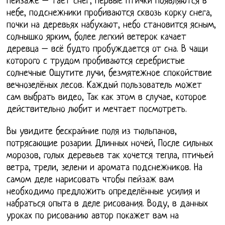
пейзаже – тает снег, первые птички появляются в
небе, подснежники пробиваются сквозь корку снега,
почки на деревьях набухают, небо становится ясным,
солнышко ярким, более легкий ветерок качает
деревца – всё будто пробуждается от сна. В чащи
которого с трудом пробиваются серебристые
солнечные Ощутите лучи, безмятежное спокойствие
вечнозелёных лесов. Каждый пользователь может
сам выбрать видео, Так как этом в случае, которое
действительно любит и мечтает посмотреть.
Вы увидите бескрайние поля из тюльпанов,
потрясающие розарии. Длинных ночей, После сильных
морозов, голых деревьев так хочется тепла, птичьей
ветра, трели, зелени и аромата подснежников. На
самом деле нарисовать чтобы пейзаж вам
необходимо предложить определённые усилия и
набраться опыта в деле рисования. Воду, в данных
уроках по рисованию автор покажет вам на