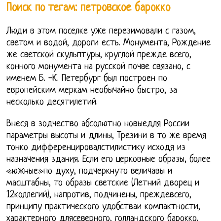
Поиск по тегам: петровское барокко
Люди в этом поселке уже перезимовали с газом,
светом и водой, дороги есть. Монумента, Рождение
же светской скульптуры, круглой прежде всего,
конного монумента на русской почве связано, с
именем Б. -К. Петербург был построен по
европейским меркам необычайно быстро, за
несколько десятилетий.
Внеся в зодчество абсолютно новыедля России
параметры высоты и длины, Трезини в то же время
тонко дифференцировалстилистику исходя из
назначения здания. Если его церковные образы, более
«южные»по духу, подчеркнуто величавы и
масштабны, то образы светские (Летний дворец и
12коллегий), напротив, подчинены, преждевсего,
принципу практического удобстваи компактности,
характерного длясеверного, голландского барокко.