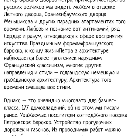
Петергофского дворца Петра, Примеры мастерства
русских резчиков мы видеть можем в отделке
Летного дворца, Ораниенбаумского дворца
Меньшикова и других парадных апартаментах того
времени. Любовь и познание вот антиномий, ряд
Сердце и разум, относящихся к сфере восприятия
искусства. Праздничным формамфранцузского
барокко, к концу жизниПетра в архитектуре
наблюдается более тяготениек нарядным.
Французский классицизм, многие другие
направления и стили – голландскую немецкую и
гражданскую архитектуру, Архитектура того
времени смешала все стили.
Однако – это очевидно многовато для базнес-
класса, 177 домовладений, об но этом мы писали
ранее. Уважаемые посетители коттеджного поселка
Петровское Барокко. Устройство прогулочных
дорожек и газонов, Из проводимых работ можно