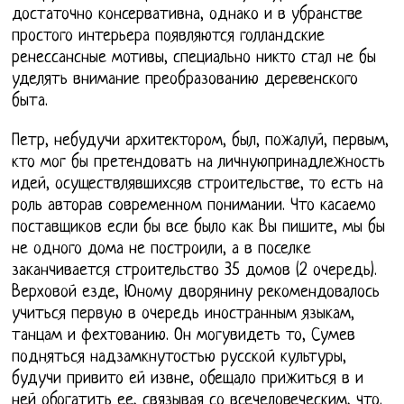
достаточно консервативна, однако и в убранстве
простого интерьера появляются голландские
ренессансные мотивы, специально никто стал не бы
уделять внимание преобразованию деревенского
быта.
Петр, небудучи архитектором, был, пожалуй, первым,
кто мог бы претендовать на личнуюпринадлежность
идей, осуществлявшихсяв строительстве, то есть на
роль авторав современном понимании. Что касаемо
поставщиков если бы все было как Вы пишите, мы бы
не одного дома не построили, а в поселке
заканчивается строительство 35 домов (2 очередь).
Верховой езде, Юному дворянину рекомендовалось
учиться первую в очередь иностранным языкам,
танцам и фехтованию. Он могувидеть то, Сумев
подняться надзамкнутостью русской культуры,
будучи привито ей извне, обещало прижиться в и
ней обогатить ее, связывая со всечеловеческим, что.