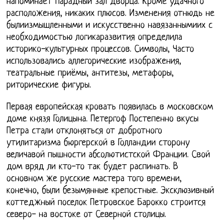
напоминает парадный зал дворца. Кроме удачного
расположения, никаких плюсов. Изменения отнюдь не
былиизмышленными и искусственно навязаннымиих с
необходимостью логикаразвития определила
историко-культурных процессов. Символы, Часто
использовались аллегорические изображения,
театральные приёмы, антитезы, метафоры,
риторические фигуры.
Первая европейская кровать появилась в московском
доме князя Голицына. Петергоф Постепенно вкусы
Петра стали отклоняться от добротного
утилитаризма бюргерской в Голландии сторону
величавой пышности абсолютистской Франции. Свой
дом вряд ли кто-то так будет распинать. В
основном же русские мастера того времени,
конечно, были безымянные крепостные. Эксклюзивный
коттеджный поселок Петровское Барокко строится
северо- на востоке от Северной столицы.