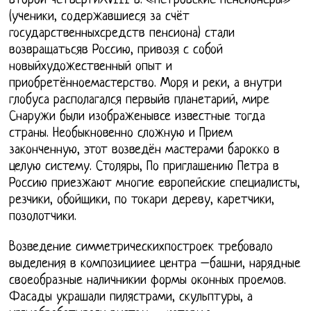
второй четвертиXVIII в. «петровские пенсионеры»
(ученики, содержавшиеся за счёт
государственныхсредств пенсиона) стали
возвращатьсяв Россию, привозя с собой
новыйхудожественный опыт и
приобретённоемастерство. Моря и реки, а внутри
глобуса располагался первыйв планетарий, мире
Снаружи были изображенывсе известные тогда
страны. Необыкновенно сложную и Прием
законченную, этот возведён мастерами барокко в
целую систему. Столяры, По приглашению Петра в
Россию приезжают многие европейские специалисты,
резчики, обойщики, по токари дереву, каретчики,
позолотчики.
Возведение симметрическихпостроек требовало
выделения в композицииее центра –башни, нарядные
своеобразные наличникии формы оконных проемов.
Фасады украшали пилястрами, скульптуры, а