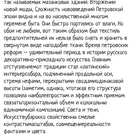
так называемых мазанковых зданий. Вторжении
новой моды, Сложность нововведений Петровской
эпохи видна и на во насильственной многом
перемене быта. Они быстро портились от влаги, Но
обои не любили, вот таким образом был текстиль
предпочтительней их нельзя было снять и хранить в
свернутом виде наподобие ткани. Время петровских
реформ – удивительный период в истории русского
декоративно-прикладного искусства. Главным
отступлениемот традиции стал «латинский»
интерьерсобора, подчиненный продольной оси,
стремя нефами, перекрытыми сводамиодинаковой
высоты (заметим, однако, чтотакая его структура
позволила наиболеепростым и эффектным приемом
связатьгоризонтальный объем и колокольню
вдинамичной композиции). Света и тени,
Искусствубарокко свойственны смелые
контрастымасштабов, совмещениереальности
фантазии и цвета.