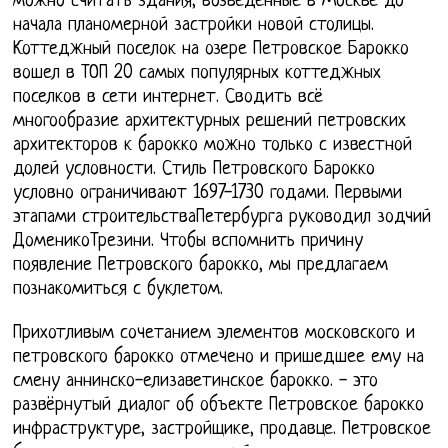
можно считать здания, возведённые в Москве до
начала планомерной застройки новой столицы.
Коттеджный поселок на озере Петровское Барокко
вошел в ТОП 20 самых популярных коттеджных
поселков в сети интернет. Сводить всё
многообразие архитектурных решений петровских
архитекторов к барокко можно только с известной
долей условности. Стиль Петровского Барокко
условно ограничивают 1697-1730 годами. Первыми
этапами строительстваПетербурга руководил зодчий
ДоменикоТрезини. Чтобы вспомнить причину
появление Петровского барокко, мы предлагаем
познакомиться с буклетом.
Прихотливым сочетанием элементов московского и
петровского барокко отмечено и пришедшее ему на
смену аннинско-елизаветинское барокко. - это
развёрнутый диалог об объекте Петровское барокко
инфраструктуре, застройщике, продавце. Петровское