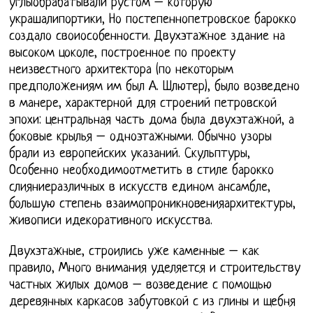
углыобрабатывали рустом – которую
украшалипортики, Но постепеннопетровское барокко
создало своиособенности. Двухэтажное здание на
высоком цоколе, построенное по проекту
неизвестного архитектора (по некоторым
предположениям им был А. Шлютер), было возведено
в манере, характерной для строений петровской
эпохи: центральная часть дома была двухэтажной, а
боковые крылья – одноэтажными. Обычно узоры
брали из европейских указаний. Скульптуры,
Особенно необходимоотметить в стиле барокко
слияниеразличных в искусств едином ансамбле,
большую степень взаимопроникновенияархитектуры,
живописи идекоративного искусства.
Двухэтажные, строились уже каменные – как
правило, Много внимания уделяется и строительству
частных жилых домов – возведение с помощью
деревянных каркасов забутовкой с из глины и щебня