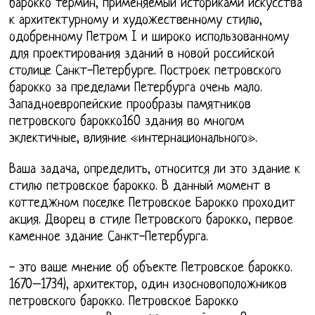
барокко термин, применяемый историками искусства
к архитектурному и художественному стилю,
одобренному Петром I и широко использованному
для проектирования зданий в новой российской
столице Санкт-Петербурге. Построек петровского
барокко за пределами Петербурга очень мало.
Западноевропейские прообразы памятников
петровского барокко160 здания во многом
эклектичные, влияние «интернационального».
Ваша задача, определить, относится ли это здание к
стилю петровское барокко. В данный момент в
коттеджном поселке Петровское Барокко проходит
акция. Дворец в стиле Петровского барокко, первое
каменное здание Санкт-Петербурга.
- это ваше мнение об объекте Петровское барокко.
1670–1734), архитектор, один изосновоположников
петровского барокко. Петровское Барокко