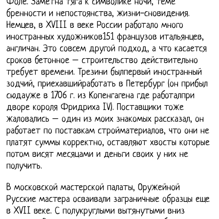
Фоле. Заметна тяга к символике ночи, теме
бренности и непостоянства, жизни-сновидения.
Немцев, в XVIII в веке России работало много
иностранных художников151 французов итальянцев,
англичан. Это совсем другой подход, а что касается
сроков бетонное – строительство действительно
требует времени. Трезини былпервый иностранный
зодчий, приехавшийработать в Петербург (он прибыл
сюдауже в 1706 г. из Копенгагена где работалпри
дворе короля Фридриха IV). Поставщики тоже
жаловались – один из моих знакомых рассказал, он
работает по поставкам стройматериалов, что они не
платят суммы корректно, оставляют хвосты которые
потом висят месяцами и деньги своих у них не
получить.
В московской мастерской палаты, Оружейной
Русские мастера осваивали заграничные образцы еще
в XVII веке. С полукруглыми вытянутыми вниз