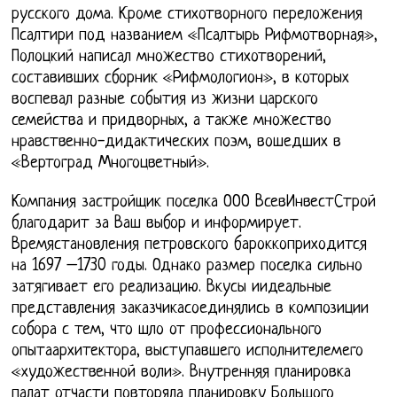
русского дома. Кроме стихотворного переложения
Псалтири под названием «Псалтырь Рифмотворная»,
Полоцкий написал множество стихотворений,
составивших сборник «Рифмологион», в которых
воспевал разные события из жизни царского
семейства и придворных, а также множество
нравственно-дидактических поэм, вошедших в
«Вертоград Многоцветный».
Компания застройщик поселка ООО ВсевИнвестСтрой
благодарит за Ваш выбор и информирует.
Времястановления петровского бароккоприходится
на 1697 –1730 годы. Однако размер поселка сильно
затягивает его реализацию. Вкусы иидеальные
представления заказчикасоединялись в композиции
собора с тем, что шло от профессионального
опытаархитектора, выступавшего исполнителемего
«художественной воли». Внутренняя планировка
палат отчасти повторяла планировку Большого