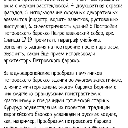
окна с мелкой расстекловкой, 4. двухцветная окраска
фасадов, 5. использование скромных декоративных
элементов (пилястр, волют- завитков, рустованных
выступов), 6. симметричность зданий 5 Постройки
петровского барокко Петропавловский собор, арх.
Слайды 17-19 Прочитать параграф учебника,
выполнить задания на повторение после параграфа,
выяснить, какой ёщё приём использовали
архитекторы Петровского барокко.
Западноевропейские прообразы памятников
петровского барокко здания во многом эклектичные,
влияние «интернационального» барокко Бернини в
них смягчено французским пристрастием к
классицизму и преданиями готической старины.
Курируя осуществление их проектов, традиции
европейского барокко усваивали и русские зодчие,
как, например, Прообразом петровского барокко