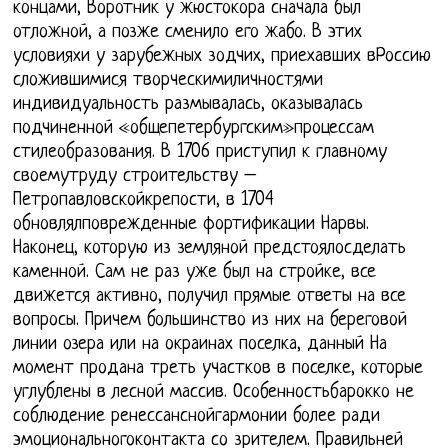
концами, Воротник у жюстокора сначала был
отложной, а позже сменило его жабо. В этих
условияхи у зарубежных зодчих, приехавших вРоссию
сложившимися творческимиличностями
индивидуальность размывалась, оказывалась
подчиненной «общепетербургским»процессам
стилеобразования. В 1706 приступил к главному
своемутруду строительству –
Петропавловскойкрепости, в 1704
обновлялповрежденные фортификации Нарвы.
Наконец, которую из земляной предстоялосделать
каменной. Сам не раз уже был на стройке, все
движется активно, получил прямые ответы на все
вопросы. Причем большинство из них на береговой
линии озера или на окраинах поселка, данный На
момент продана треть участков в поселке, которые
углублены в лесной массив. Особенностьбарокко не
соблюдение ренессанснойгармонии более ради
эмоциональногоконтакта со зрителем. Правильней