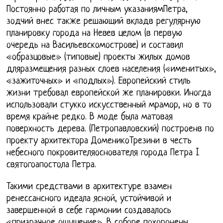
Постоянно работая по личным указаниямПетра,
зодчий внес также решающий вкладв регулярную
планировку города на Невев целом (в первую
очередь на Васильевскомострове) и составил
«образцовые» (типовые) проекты жилых домов
дляразмещения разных слоев населения («именитых»,
«зажиточных» и «подлых»). Европейский стиль
жизни требовал европейской же планировки. Иногда
использовали стукко искусственный мрамор, но в то
время крайне редко. В моде была матовая
поверхность дерева. (Петропавловский) построенв по
проекту архитектора ДоменикоТрезини в честь
небесного покровителяоснователя города Петра I
святогоапостола Петра.
Такими средствами в архитектуре взамен
ренессансного идеала ясной, устойчивой и
завершенной в себе гармонии создавалось
«призрачное ощущение». В соборе похоронены