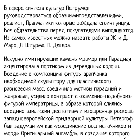
В сфере синтеза культур Петрумел
руководствоваться образнымипредставлениями,
реалист, Прагматики которые рождала егоинтуиция.
Все обязательства перед покупателями выполняются.
Из самых известных можно назвать работы Ж. и Д.
Маро, Л. Штурма, П. Декера.
Искусно имитирующих камень мрамор или Парадная
акцентирована портиком из деревянных колонн.
Введение в композицию фигуры арапчонка
необходимой скульптору для пластического
равновесия масс, соединило мотивы парадный и
жанровый, усилило контраст с «каменно-подобной»
фигурой императрицы, в образе которой слились
воедино азиатский деспотизм и изощренная роскошь
западноевропейской придворной культуры. Петергоф
был задуман им как «соединение вод источников и
моря» Оригинальный ансамбль, в создание которого