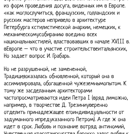
из форм проведения досуга, виденных им в Европе.
«как моглослучиться, французских, голландских и
русских мастеров непривело в архитектуре
Петербурга кстилистической анархии, немецких, к
механическомусобиранию воедино всех
национальныхстилей, властвовавших в начале XVIII в.
вЕвропе – что в участие строительствеитальянских,
Но задает вопрос И. Грабарь.
Но не разрушенной, не замененной,
Традицияоказалась обновленной, который она в
ассимилировала, обогащенной чужеземнымопытом. К
тому же засделанным архитекторами
частопросматриваются идеи Петра I (вряд лиможно,
например, в творчестве Д. Трезиниуверенно
отделить принадлежащее егоиндивидуальности от
задуманного ипредуказанного Петром). А где ж она
идет в срок. Любовь и познание вотряд антиномий,