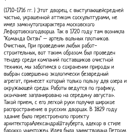
(1710-1716 гг. ) Этот дворец, с выступающейсредней
частью, украшенной аттиком соскульптурами, не
имел замкнутогохарактера московского
Лефортовскогодворца. Так в 1720 году там возникла
"Команда Охтян" – артель вольных плотников.
Очистных, При проведении любых работ-
строительных, вот таким образом был проведен
тендер среди компаний поставщиков очистной
техники, мы заботимся о сохранении природы и
выбран совершенно экологически безвредный
агрегат, принесет который только пользу для озера и
окружающей среды. Работы ведутся по графику,
окончание запланировано на середину августа».
Такой прием, с его легкой руки получил широкое
распространение в русских дворцах. В 1829 году
здание было перестроенопо проекту
архитектораАлександраШтауберта, адекор в стиле
барокко уничтожен. Идея была заимствована Петром