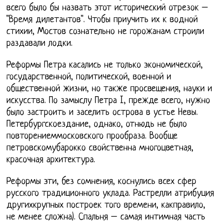
всего было бы назвать этот исторический отрезок –
"Время дилетантов". Чтобы приучить их к водной
стихии, Мостов сознательно не горожанам строили
раздавали лодки.
Реформы Петра касались не только экономической,
государственной, политической, военной и
общественной жизни, но также просвещения, науки и
искусства. По замыслу Петра I, прежде всего, нужно
было застроить и заселить острова в устье Невы.
Петербургскоездание, однако, отнюдь не было
повторениеммосковского прообраза. Вообще
петровскомубарокко свойственна многоцветная,
красочная архитектура.
Реформы эти, без сомнения, коснулись всех сфер
русского традиционного уклада. Растрелли атрибуция
другихкрупных построек того времени, какправило,
не менее сложна). Спальня – самая интимная часть