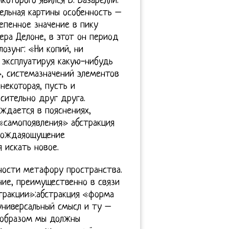
оторого явился В. Вазарелли.
тельная картины особенность –
епенное значение в пику
ра Делоне, в этот он период
озунг: «Ни копий, ни
 эксплуатируя какую-нибудь
, системазначений элементов
некоторая, пусть и
сительно друг друга.
уждается в пояснениях,
«самопоявления» абстракция
рождаяощущение
 искать новое.
ности метафору пространства.
ие, преимущественно в связи
тракции»:абстракция «форма
 унивеpсальный смысл и ту –
 образом мы должны