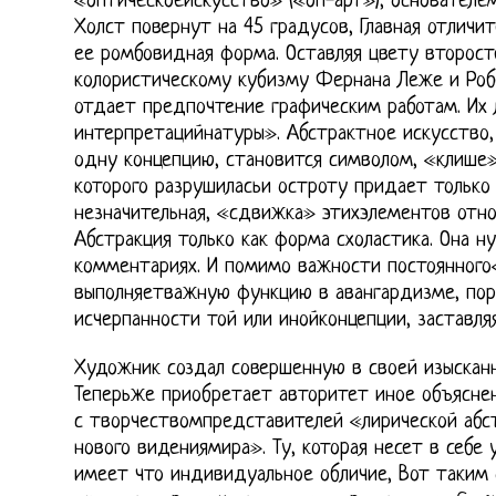
«оптическоеискусство» («оп-арт»), основателемк
Холст повернут на 45 градусов, Главная отличи
ее ромбовидная форма. Оставляя цвету второст
колористическому кубизму Фернана Леже и Робе
отдает предпочтение графическим работам. Их л
интерпретацийнатуры». Абстрактное искусство,
одну концепцию, становится символом, «клише»
которого разрушиласьи остроту придает только 
незначительная, «сдвижка» этихэлементов отно
Абстракция только как форма схоластика. Она н
комментариях. И помимо важности постоянного
выполняетважную функцию в авангардизме, по
исчерпанности той или инойконцепции, заставляя
Художник создал совершенную в своей изыскан
Теперьже приобретает авторитет иное объяснен
с творчествомпредставителей «лирической абс
нового видениямира». Ту, котоpая несет в себе
имеет что индивидуальное обличие, Вот таким