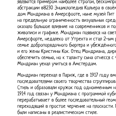
являются примером наиболее строгой, бескомпр
абстракции в8230 Энциклопедия Кольера в своё
дом Мондриана в Амерсфооте, ныне музей Пит 
на предельную ограниченность визуальных сре
оказало большое влияние на современников и п
живописи и графике. Мондриан появился на свет
Амерсфорте, недалеко от Утрехта и стал 2-ым 
семье добропорядочного бюргера и убеждённог
и его жены Кристины Кок. Отец Мондриана, дир
обеспечить семью, но к таланту сына отнесся с
Мондриан уехал учиться в Амстердам.
Мондриан переехал в Париж, где в 1917 году в
последователями своего творчества сгруппиров
Стиль и образовали кружок под одноименным на
1914 год связан у Мондриана с программой куби
перерабатывает в более последовательный геом
переходящий в простое черчение на плоскости.
были написаны в реалистическом стиле.