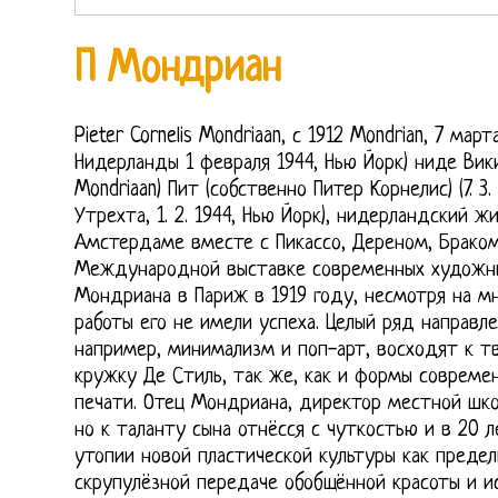
П Мондриан
Pieter Cornelis Mondriaan, с 1912 Mondrian, 7 мар
Нидерланды 1 февраля 1944, Нью Йорк) ниде Вик
Mondriaan) Пит (собственно Питер Корнелис) (7. 3
Утрехта, 1. 2. 1944, Нью Йорк), нидерландский жи
Амстердаме вместе с Пикассо, Дереном, Брако
Международной выставке современных художни
Мондриана в Париж в 1919 году, несмотря на мн
работы его не имели успеха. Целый ряд направл
например, минимализм и поп-арт, восходят к т
кружку Де Стиль, так же, как и формы совреме
печати. Отец Мондриана, директор местной шко
но к таланту сына отнёсся с чуткостью и в 20 
утопии новой пластической культуры как предел
скрупулёзной передаче обобщённой красоты и 