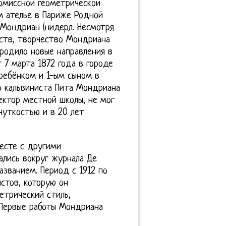
омиссной геометрической
м ателье в Париже Родной
Мондриан (нидерл. Несмотря
дств, творчество Мондриана
ородило новые направления в
 7 марта 1872 года в городе
ребёнком и 1-ым сыном в
о кальвиниста Пита Мондриана
ектор местной школы, не мог
 чуткостью и в 20 лет
месте с другими
ались вокруг журнала Де
званием. Период с 1912 по
стов, которую он
етрический стиль,
 Первые работы Мондриана