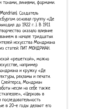
и тонами, линиями, формами.
ondrian). Создатель
усбургом основал группу «Де
ходил до 1922 г. ). В 1911
творчество оказало влияние
ованием в начале тридцатых
нителей искусства Мондриана
 из статей: ПИТ МОНДРИАН.
вской «решеткой», можно
искусстве, например
Мондриана и кружку «Де
ектуры, рекламы и печати.
и Слейтерса, Мондриан
аботы несли на себе также
ткапелле», «Церковь в
и последовательность
ые в 20-е годы делают его