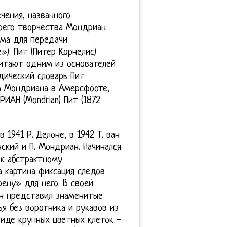
ения, названного
оего творчества Мондриан
зма для передачи
). Пит (Питер Корнелис)
читают одним из основателей
дический словарь Пит
м Мондриана в Амерсфооте,
ИАН (Mondrian) Пит (1872
 1941 Р. Делоне, в 1942 Т. ван
инский и П. Мондриан. Начинался
 к абстрактному
а картина фиксация следов
ену» для него. В своей
ран представил знаменитые
я без воротника и рукавов из
виде крупных цветных клеток -