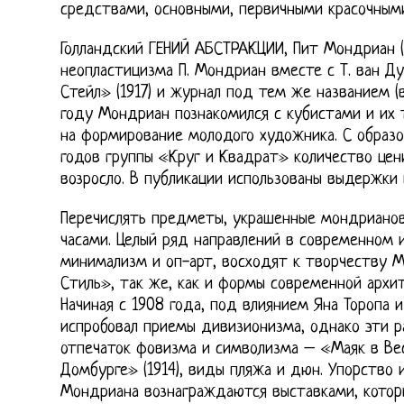
средствами, основными, первичными красочным
Голландский ГЕНИЙ АБСТРАКЦИИ, Пит Мондриан (M
неопластицизма П. Мондриан вместе с Т. ван Д
Стейл» (1917) и журнал под тем же названием (вы
году Мондриан познакомился с кубистами и их 
на формирование молодого художника. С образ
годов группы «Круг и Квадрат» количество це
возросло. В публикации использованы выдержки
Перечислять предметы, украшенные мондриано
часами. Целый ряд направлений в современном 
минимализм и оп-арт, восходят к творчеству 
Стиль», так же, как и формы современной архит
Начиная с 1908 года, под влиянием Яна Торопа 
испробовал приемы дивизионизма, однако эти р
отпечаток фовизма и символизма – «Маяк в Вес
Домбурге» (1914), виды пляжа и дюн. Упоpство 
Мондриана вознагpаждаются выставками, котоp