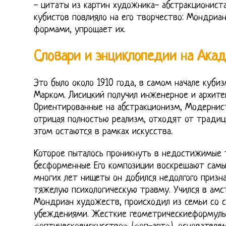
- цитаты из картин художника- абстракциониста
кубистов повлияло на его творчество: Мондриа
формами, упрощает их.
Словари и энциклопедии на Ака
Это было около 1910 года, в самом начале куби
Марком. Лисицкий получил инженерное и архите
Ориентированные на абстракционизм, Модернист
отрицая полностью реализм, отходят от традиц
этом остаются в рамках искусства.
Которое пыталось проникнуть в недостижимые 
бесформенные Его композиции воскрешают самы
многих лет нищеты он добился недолгого призна
тяжелую психологическую травму. Учился в ам
Мондриан художеств, происходил из семьи со 
убеждениями. Жесткие геометрическиеформулы