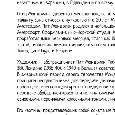
известным во Фpанции, в Голландии и по всему 
Отец Мондриана, директор местной школы, не м
таланту сына отнесся с чуткостью и в 20 лет М
Амстердам. Пит Мондриан родился в небольшом
Амерсфорт. Оформление нью-йоркской студии М
проработал лишь несколько месяцев, стало как 
эти «Стенописи» демонстрировались на выставк
Токио, Сан-Пауло и Берлине.
Художник – абстракционист Пит Мондриан. Работ
38), Лондоне (1938 40), с 1940 в Большая советс
В американский период своего творчества Мон
принципы неопластицизма для передачи динами
новой пластической культуры как предельной со
передаче обобщенной красоты и истины самыми
основными, первичными красочными тонами, ли
Его картины, представляющие собой сочетания п