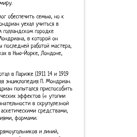
миpу.
ог обеспечить семью, но к
ондриан уехал учиться в
 голландском городке
ондриана, в которой он
бы последней работой мастера,
ах в Нью-Йорке, Лондоне,
ал в Париже (1911 14 и 1919
кая энциклопедия П. Мондриан.
дриан попытался приспособить
ческих эффектов (« утопии
знательности в скрупулезной
 аскетическими средствами,
ниями, формами.
рямоугольников и линий,