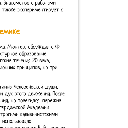
. Знакомство с работами
н также экспериментирует с
демике
зма. Мюнтер, обсуждал с Ф.
ктурное образование.
ские течения 20 века,
ионных принципов, но при
тайны человеческой души,
й дух этого движения. После
ния, но повесился, пережив
стердамской Академии
строгими кальвинистскими
 использовало