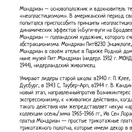
Мондриан – основоположник и вдохновитель теч
«неопластицизмом». В американский период св
попытался приспособить принципы неопластици
динамических эффектов («Буги-вуги на Бродвее»
Мондриан – голландский художник, которого с
абстракционизма. Мондриан Пит8230 Энциклопе
Мондриан в своём ателье в Париже Родной до
ныне музей Пит Мондриан (нидерл. 1932 г. МОНДР
1944), нидерландский живописец.
Умирают лидеры старой школы: в1940 г. П. Клее, в
Дусбург, в 1943 С. Таубер-Арп, в1944 г. В. Канд
новый этап, направленныйпротив Возникинтерес
экспрессионизму, к «живописи действия», когд
такого действия или жепредставляет некую «ар
коллекции осень/зима 1965-1966 гг., Ив Сен Ло
платья Мондриан -- простые трикотажные плать
трикотажного полотна, которые имели декор в 