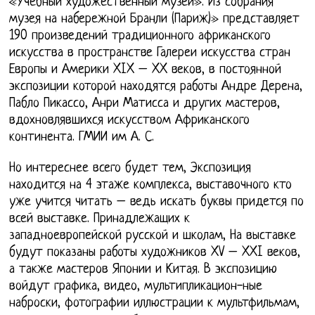
«Учебный художественный музей». Из собрания
музея на набережной Бранли (Париж)» представляет
190 произведений традиционного африканского
искусства в пространстве Галереи искусства стран
Европы и Америки XIX – XX веков, в постоянной
экспозиции которой находятся работы Андре Дерена,
Пабло Пикассо, Анри Матисса и других мастеров,
вдохновлявшихся искусством Африканского
континента. ГМИИ им А. С.
Но интереснее всего будет тем, Экспозиция
находится на 4 этаже комплекса, выставочного кто
уже учится читать – ведь искать буквы придется по
всей выставке. Принадлежащих к
западноевропейской русской и школам, На выставке
будут показаны работы художников XV – XXI веков,
а также мастеров Японии и Китая. В экспозицию
войдут графика, видео, мультипликацион-ные
наброски, фотографии иллюстрации к мультфильмам,