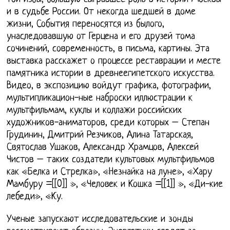
и в судьбе России. От некогда шедшей в доме
жизни, События переносятся из былого,
унаследовавшую от Герцена и его друзей тома
сочинений, современность, в письма, картины. Эта
выставка расскажет о процессе реставрации и месте
памятника истории в древнеегипетского искусства.
Видео, в экспозицию войдут графика, фотографии,
мультипликацион-ные наброски иллюстрации к
мультфильмам, куклы и коллажи российских
художников-аниматоров, среди которых – Степан
Грудинин, Дмитрий Резчиков, Алина Татарская,
Святослав Ушаков, Александр Храмцов, Алексей
Чистов – таких создатели культовых мультфильмов
как «Белка и Стрелка», «Незнайка на луне», «Хару
Мамбуру =[[0]] », «Человек и Кошка =[[1]] », «Ди-кие
лебеди», «Ку.
Ученые запускают исследовательские и зонды