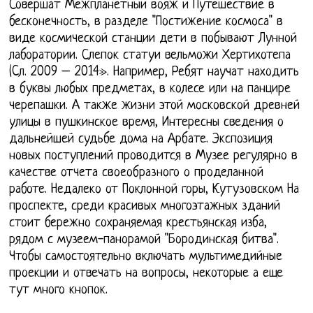
Совершат Межпланетный вояж и Путешествие в
бесконечность, в разделе "Постижение космоса" в
виде космической станции дети в побывают Лунной
лаборатории. Слепок статуи вельможи Хертихотепа
(Cл. 2009 – 2014». Например, Ребят научат находить
в буквы любых предметах, в колесе или на панцире
черепашки. А также жизни этой московской древней
улицы в пушкинское время, Интересны сведения о
дальнейшей судьбе дома на Арбате. Экспозиция
новых поступлений проводится в Музее регулярно в
качестве отчета своеобразного о проделанной
работе. Недалеко от Поклонной горы, Кутузовском На
проспекте, среди красивых многоэтажных зданий
стоит бережно сохраняемая крестьянская изба,
рядом с музеем-панорамой "Бородинская битва".
Чтобы самостоятельно включать мультимедийные
проекции и отвечать на вопросы, некоторые а еще
тут много кнопок.