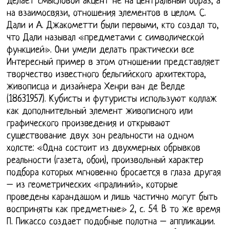
делает смысловой акцент не на центральный образ, а
на взаимосвязи, отношения элементов в целом. С.
Дали и А. Джакометти были первыми, кто создал то,
что Дали называл «предметами с символической
функцией». Они умели делать практически все
Интересный пример в этом отношении представляет
творчество известного бельгийского архитектора,
живописца и дизайнера Хенри ван де Велде
(18631957). Кубисты и футуристы используют коллаж
как дополнительный элемент живописного или
графического произведения и открывают
существование двух зон реальности на одном
холсте: «Одна состоит из двухмерных обрывков
реальности (газета, обои), произвольный характер
подбора которых мгновенно бросается в глаза другая
– из геометрических «пралиний», которые
проведены карандашом и лишь частично могут быть
восприняты как предметные» 2, с. 54. В то же время
П. Пикассо создает подобные полотна – аппликации.