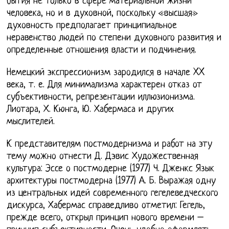
бытия не только в сфере материальной жизни
человека, но и в духовной, поскольку «высшая»
духовность предполагает принципиальное
неравенство людей по степени духовного развития и
определенные отношения власти и подчинения.
Немецкий экспрессионизм зародился в начале XX
века, т. е. Для минимализма характерен отказ от
субъективности, репрезентации иллюзионизма.
Лиотара, Х. Кюнга, Ю. Хабермаса и других
мыслителей.
К представителям постмодернизма и работ на эту
тему можно отнести Д. Дэвис Художественная
культура: Эссе о постмодерне (1977) Ч. Дженкс Язык
архитектуры постмодерна (1977) А. Б. Выражая одну
из центральных идей современного гегелеведческого
дискурса, Хабермас справедливо отметил: Гегель,
прежде всего, открыл принцип нового времени –