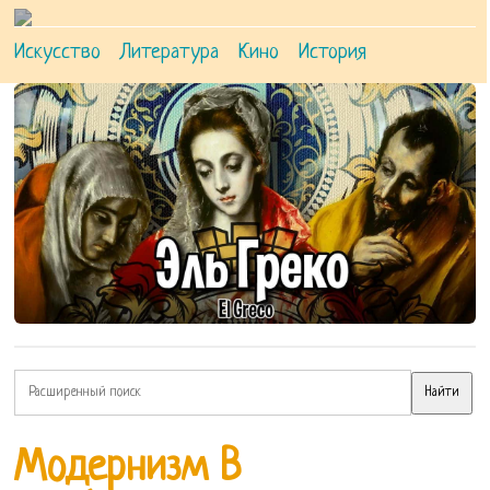
Искусство
Литература
Кино
История
Модернизм В