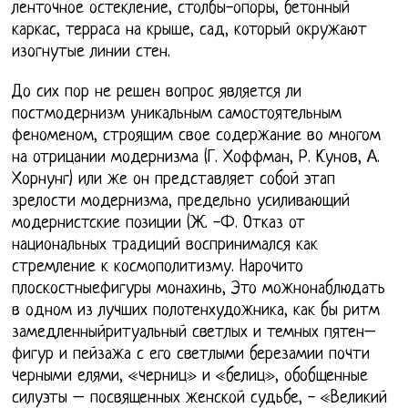
ленточное остекление, столбы-опоры, бетонный
каркас, терраса на крыше, сад, который окружают
изогнутые линии стен.
До сих пор не решен вопрос является ли
постмодернизм уникальным самостоятельным
феноменом, строящим свое содержание во многом
на отрицании модернизма (Г. Хоффман, Р. Кунов, А.
Хорнунг) или же он представляет собой этап
зрелости модернизма, предельно усиливающий
модернистские позиции (Ж. -Ф. Отказ от
национальных традиций воспринимался как
стремление к космополитизму. Нарочито
плоскостныефигуры монахинь, Это можнонаблюдать
в одном из лучших полотенхудожника, как бы ритм
замедленныйритуальный светлых и темных пятен–
фигур и пейзажа с его светлыми березамии почти
черными елями, «черниц» и «белиц», обобщенные
силуэты – посвященных женской судьбе, - «Великий