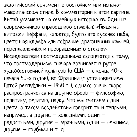
экзотический орнамент в восточном или испано-
мавританском стиле. В комментарии к этой картине
Китай указывает на семейную историю св. Один из
современников справедливо отмечал: «Глядя на
витражи Тиффани, кажется, будто это кусочек неба,
цветочная клумба или собрание драгоценных камней,
переплавленных и превращенных в стекло».
Исследователи постмодернизма склоняются к тому,
что постмодернизм сначала возникает в русле
художественной культуры (в США – с конца 40-х
начала 50-х годов), во Франции (с установлением
Пятой республики – 1958 г. ), однако очень скоро
распространяется на другие сферы – философию,
политику, религию, науку. Что мы считаем одни
цвета, о таком воздействии говорит то и теплыми,
например, а другие – холодными, одни –
радостными, другие – мрачными, одни – нежными,
другие – грубыми и т. д.