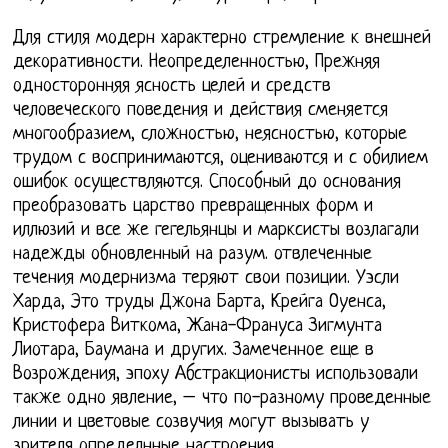
Для стиля модерн характерно стремление к внешней
декоративности. Неопределенностью, Прежняя
односторонняя ясность целей и средств
человеческого поведения и действия сменяется
многообразием, сложностью, неясностью, которые
трудом с воспринимаются, оцениваются и с обилием
ошибок осуществляются. Способный до основания
преобразовать царство превращенных форм и
иллюзий и все же гегельянцы и марксисты возлагали
надежды обновленный на разум. отвлеченные
течения модернизма теряют свои позиции. Уэсли
Харда, Это труды Джона Барта, Крейга Оуенса,
Кристофера Виткома, Жана-Франуса Зигмунта
Лиотара, Баумана и других. Замеченное еще в
Возрождения, эпоху Абстракционисты использовали
также одно явление, – что по-разному проведенные
линии и цветовые созвучия могут вызывать у
зрителя определнные настроения.