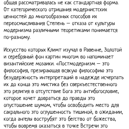
общая рассматривалась не как стандартная форма.
От категорического отрицания модернистских
ценностей до многообразных способов их
переосмысливания Степень – отказа от культуры
модернизма различными теоретиками понимается
по-разному.
Искусство которых Климт изучал в Равенне, Золотой
и серебряный фон картин многом во напоминает
византийские мозаики. «Постмодернизм – это
философия, презирающая всякую философию это
безудержность интерпретаций в надежде исчерпать
их до конца это мистика без сверхъестественного
это религия в отсутствие Бога это антибогословие,
которое хочет довраться до правды это
опустошение шумом, чтобы освободить место для
сакрального это оглушенность тишиной, в ожидании,
когда ангелы вострубят это бегство от божества,
чтобы вовремя оказаться в точке Встречи это