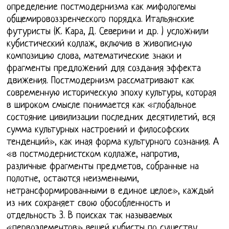
определение постмодернизма как мифологемы
общемировоззренческого порядка. Итальянские
футуристы (К. Кара, Д. Северини и др. ) усложнили
кубистический коллаж, включив в живописную
композицию слова, математические знаки и
фрагменты предложений для создания эффекта
движения. Постмодернизм рассматривают как
современную историческую эпоху культуры, которая
в широком смысле понимается как «глобальное
состояние цивилизации последних десятилетий, вся
сумма культурных настроений и философских
тенденций», как иная форма культурного сознания. А
«в постмодернистском коллаже, напротив,
различные фрагменты предметов, собранные на
полотне, остаются неизменными,
нетрансформированными в единое целое», каждый
из них сохраняет свою обособленность и
отдельность 3. В поисках так называемых
«первоэлементов» вещей кубисты по существу