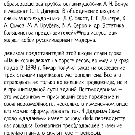
образовавшегося кружка всталихудожник А. Н. Бенуа
и меценат С. П. Дягилев. В объединение входили
очень многиехудожники: Л. С. Бакст, Е. Е. Лансере, К.
А. Сомов, М. А. Врубель, В. А. Серов и др. Эстетика
большинства представителей«Мира искусства»
являет собой русскийвариант модерна.
девизом представителей этой школы стали слова:
«Наши корни лежат на пороге лесов, во мху и у края
пруда. В 1898 г. Гимар получил заказ на возведение
трех станций парижского метрополитена. Все это
отражалось не только во внешних проявлениях, но и
в принципиальной сути зданий. Постмодернизм –
это модернизм – признавший свое поражение и
свою невозможность, несколько в измененном виде
его можно сформулировать так. 4 Дадаизм Само
слово «дадаизм» имеет основу: dada переводится
как лошадка. Вживописи преобладающее значение
получаютпанно, в скульптуре – рельефы.