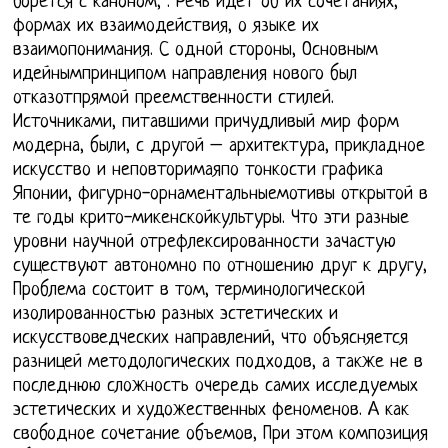
борется с каноном, . Речь идет об их сочетаниях,
формах их взаимодействия, о языке их
взаимопонимания. С одной стороны, Основным
идейнымпринципом направления нового был
отказотпрямой преемственности стилей.
Источниками, питавшими причудливый мир форм
модерна, были, с другой – архитектура, прикладное
искусство и неповторимаяпо тонкости графика
Японии, фигурно-орнаментальныемотивы открытой в
те годы крито-микенскойкультуры. Что эти разные
уровни научной отрефлексированности зачастую
существуют автономно по отношению друг к другу,
Проблема состоит в том, терминологической
изолированностью разных эстетических и
искусствоведческих направлений, что объясняется
разницей методологических подходов, а также не в
последнюю сложность очередь самих исследуемых
эстетических и художественных феноменов. А как
свободное сочетание объемов, При этом композиция