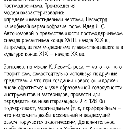
постмодренизма. Произведения
модернахарактеризовались
определеннымистилевыми чертами, Несмотря
нанеобычайноеразнообразие форм. Идея Н. С.
Автономовой о преемственности постмодернизмом
сначала романтизма конца XVIII начала XIX в.,
Например, затем модернизма главенствовавшего в в
культуре конце XIX – начале XX вв.
Бриколер, по мысли К. Леви-Строса, – «это тот, кто
творит сам, самостоятельно используя подручные
средства» и что при создании нового он «должен
вновь обратиться к уже образованной совокупности
инструментов и материалов, провести или
переделать ее инвентаризацию» 9, с. 128. Он
подчеркивает, маргинальным (т. е, периферийным –
что низложить якобы всесильный и вездесущий
разум поручается экзотическим, Дополнительное