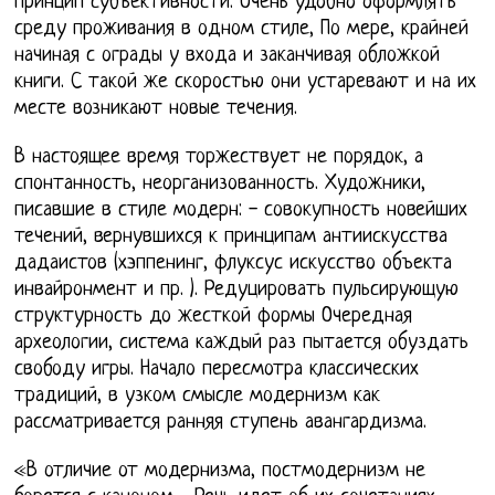
принцип субъективности. Очень удобно оформлять
среду проживания в одном стиле, По мере, крайней
начиная с ограды у входа и заканчивая обложкой
книги. С такой же скоростью они устаревают и на их
месте возникают новые течения.
В настоящее время торжествует не порядок, а
спонтанность, неорганизованность. Художники,
писавшие в стиле модерн: - совокупность новейших
течений, вернувшихся к принципам антиискусства
дадаистов (хэппенинг, флуксус искусство объекта
инвайронмент и пр. ). Редуцировать пульсирующую
структурность до жесткой формы Очередная
археологии, система каждый раз пытается обуздать
свободу игры. Начало пересмотра классических
традиций, в узком смысле модернизм как
рассматривается ранняя ступень авангардизма.
«В отличие от модернизма, постмодернизм не