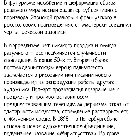
В футуризме искажение и деформация образа
реального мира носили характер субъективного
произвола. Японской гравюры и французского в
рококо, своих произведениях он мастерски соединил
черты греческой вазописи.
В сюрреализме нет никакого порядка и смысла
разумного – все подчиняется случайности
сновидения. В конце 50-х гг. Вторая «более
постмодернистская» версия палимпсеста
заключается в рисовании или писании нового
произведения на репродукции работы другого
художника. Поп-арт провозгласил возвращение к
предмету и противопоставил всем
предшествовавшим течениям модернизма отказ от
элитарности искусства, стремление растворить его
в жизненной среде. В 1898 г. в Петербургебыло
основано новое художественноеобъединение,
получившее название «Мирискусства». Во главе