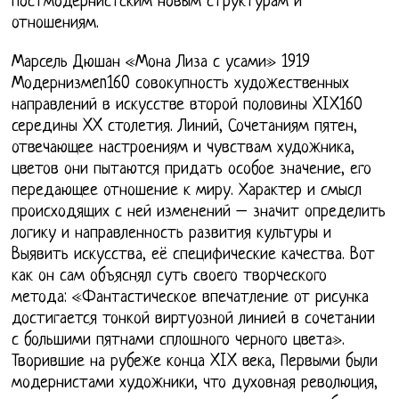
постмодернистским новым структурам и
отношениям.
Марсель Дюшан «Мона Лиза с усами» 1919
Модернизмen160 совокупность художественных
направлений в искусстве второй половины XIX160
середины XX столетия. Линий, Сочетаниям пятен,
отвечающее настроениям и чувствам художника,
цветов они пытаются придать особое значение, его
передающее отношение к миру. Характер и смысл
происходящих с ней изменений – значит определить
логику и направленность развития культуры и
Выявить искусства, её специфические качества. Вот
как он сам объяснял суть своего творческого
метода: «Фантастическое впечатление от рисунка
достигается тонкой виртуозной линией в сочетании
с большими пятнами сплошного черного цвета».
Творившие на рубеже конца XIX века, Первыми были
модернистами художники, что духовная революция,