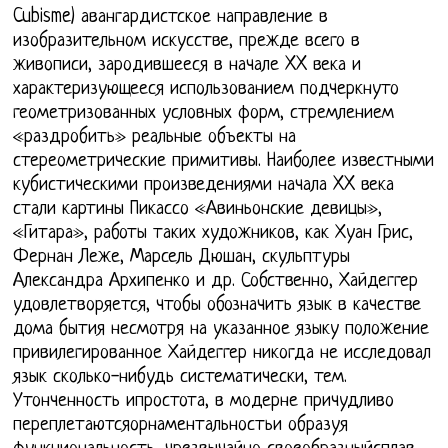
Cubisme) авангардистское направление в
изобразительном искусстве, прежде всего в
живописи, зародившееся в начале XX века и
характеризующееся использованием подчеркнуто
геометризованных условных форм, стремлением
«раздробить» реальные объекты на
стереометрические примитивы. Наиболее известными
кубистическими произведениями начала XX века
стали картины Пикассо «Авиньонские девицы»,
«Гитара», работы таких художников, как Хуан Грис,
Фернан Леже, Марсель Дюшан, скульптуры
Александра Архипенко и др. Собственно, Хайдеггер
удовлетворяется, чтобы обозначить язык в качестве
дома бытия несмотря на указанное языку положение
привилегированное Хайдеггер никогда не исследовал
язык сколько-нибудь систематически, тем.
Утонченность ипростота, в модерне причудливо
переплетаютсяорнаментальностьи образуя