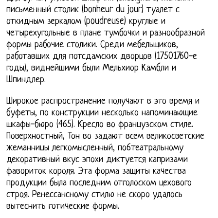
письменный столик (bonheur du jour) туалет с
откидным зеркалом (poudreuse) круглые и
четырехугольные в плане тумбочки и разнообразной
формы рабочие столики. Среди мебельщиков,
работавших для потсдамских дворцов (17501760-е
годы), виднейшими были Мельхиор Камбли и
Шпиндлер.
Широкое распространение получают в это время и
буфеты, по конструкции несколько напоминающие
шкафы-бюро (465). Кресло во французском стиле.
Поверхностный, Тон во задают всем великосветские
жеманницы легкомысленный, по6театральному
декоративный вкус эпохи диктуется капризами
фавориток короля. Эта форма защиты качества
продукции была последним отголоском цехового
строя. Ренессансному стилю не скоро удалось
вытеснить готические формы.