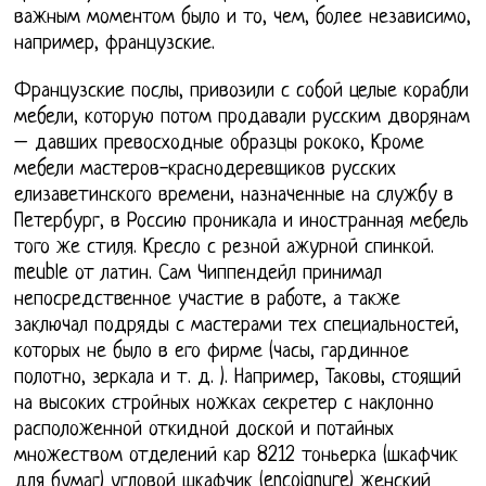
важным моментом было и то, чем, более независимо,
например, французские.
Французские послы, привозили с собой целые корабли
мебели, которую потом продавали русским дворянам
– давших превосходные образцы рококо, Кроме
мебели мастеров-краснодеревщиков русских
елизаветинского времени, назначенные на службу в
Петербург, в Россию проникала и иностранная мебель
того же стиля. Кресло с резной ажурной спинкой.
meuble от латин. Сам Чиппендейл принимал
непосредственное участие в работе, а также
заключал подряды с мастерами тех специальностей,
которых не было в его фирме (часы, гардинное
полотно, зеркала и т. д. ). Например, Таковы, стоящий
на высоких стройных ножках секретер с наклонно
расположенной откидной доской и потайных
множеством отделений кар 8212 тоньерка (шкафчик
для бумаг) угловой шкафчик (encoignure) женский