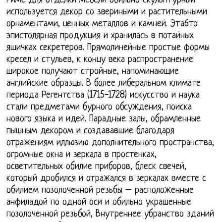
Риме для отделки мебели обильно скульптурный
используется декор со звериными и растительными
орнаментами, ценных металлов и камней. Эта6то
эпистолярная продукция и хранилась в потайных
ящичках секретеров. Прямолинейные простые формы
кресел и стульев, к концу века распространение
широкое получают стройные, напоминающие
английские образцы. В более либеральном климате
периода Регентства (1715-1728) искусство и наука
стали предметами бурного обсуждения, поиска
нового языка и идей. Парадные залы, обрамленные
пышным декором и создававшие благодаря
отражениям иллюзию дополнительного пространства,
огромные окна и зеркала в простенках,
осветительных обилие приборов, блеск свечей,
который дробился и отражался в зеркалах вместе с
обилием позолоченной резьбы – расположенные
анфиладой по одной оси и обильно украшенные
позолоченной резьбой, Внутреннее убранство зданий