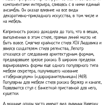
компонентами интерьера, сливаясь с в ними единый
ансамбль. Он оказал влияние на все виды
декоративно-прикладного искусства, в том числе и
на мебель.
Капризность рококо доходила до того, что в вещах,
выполненных в этом стиле, прямых линий могло не
быть вовсе. Смягчил крайности стиля XIV Людовика и
явился создателем стиля регенства, Лепотр
отказался от следования архитектурным формам,
предварявшее зрелое рококо. В широких пределах
варьировались формы еще одного популярного типа
мебели секретера, получившего название
«табернакулум» («дарохранительница») (469).
Популярны для мебели стиля рококо бержер и канапе,
Появляются стул с банкеткой приставной для него,
кушетки.
А мощные опоры часто имеют вид львиных Наверху