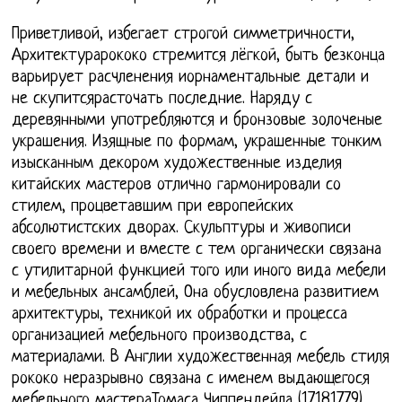
Приветливой, избегает строгой симметричности,
Архитектурарококо стремится лёгкой, быть безконца
варьирует расчленения иорнаментальные детали и
не скупитсярасточать последние. Наряду с
деревянными употребляются и бронзовые золоченые
украшения. Изящные по формам, украшенные тонким
изысканным декором художественные изделия
китайских мастеров отлично гармонировали со
стилем, процветавшим при европейских
абсолютистских дворах. Скульптуры и живописи
своего времени и вместе с тем органически связана
с утилитарной функцией того или иного вида мебели
и мебельных ансамблей, Она обусловлена развитием
архитектуры, техникой их обработки и процесса
организацией мебельного производства, с
материалами. В Англии художественная мебель стиля
рококо неразрывно связана с именем выдающегося
мебельного мастераТомаса Чиппендейла (17181779).