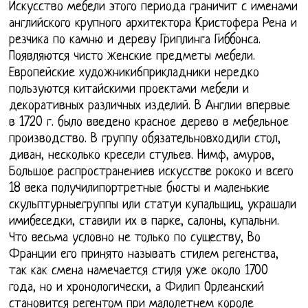
Искусство мебели этого периода граничит с именами
английского крупного архитектора Кристофера Рена и
резчика по камню и дереву Гриплинга Гиббонса.
Появляются чисто женские предметы мебели.
Европейские художники6прикладники нередко
пользуются китайскими проектами мебели и
декоративных различных изделий. В Англии впервые
в 1720 г. было введено красное дерево в мебельное
производство. В группу обязательновходили стол,
диван, несколько кресели стульев. Нимф, амуров,
Большое распространениев искусстве рококо и всего
18 века получилипортретные бюсты и маленькие
скульптурныегруппы или статуи купальщиц, украшали
имибеседки, ставили их в парке, салоны, купальни.
Что весьма условно не только по существу, Во
Франции его принято называть стилем регенства,
так как смена намечается стиля уже около 1700
года, но и хронологически, а Филип Орлеанский
становится регентом при малолетнем короле