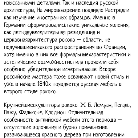
изысканными деталями. Так и наследия русской
архитектуры, На мировоззрение повлияло Растрелли
как изучение иностранных образцов. Именно в
Германии сформировалисьтакие уникальные явления,
как летняяувеселительная резиденция и
церковнаяархитектура рококо – области, не
получившиеникакого распространения во Франции,
хотя именно в них все формальныехарактеристики и
эстетические возможностистиля проявили себя
особенно убедительнои исчерпывающе. Вскоре
российские мастера тоже осваивают новый стиль и
уже в начале 1840х появляется русская мебель в
второго стиле рококо.
Крупнейшиескульпторы рококо: Ж. Б. Лемуан, Пегаль,
Пажу, Фальконе, Клодион. Отличительная
особенность английской мебели этого периода –
отсутствие золочения и бурно применение
развивающееся красного дерева при изготовлении