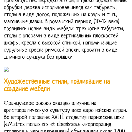
производстве. Нередко это были плохо обработанные
обрубки дерева использовавшиеся как табуреты,
столы в виде досок, положенных на козлы и т. п.,
массивные лавки. В романский период (10-12 века)
появились новые виды мебели: трехногие табуреты,
столы с опорами в виде вертикальных плоскостей,
шкафы, кресла с высокой спинкой, напоминающие
курульные кресла римской эпохи, кровати в виде
длинного сундука без крышки.
Художественные стили, повлиявшие на
создание мебели
Французское рококо оказало влияние на
аристократическую культуру всех европейских стран.
Во второй половине XVIII столетия парижские цехи
(«Maitres menuisiers et ebenistes» «корпорация
столяров и чернодеревцев») объединяли около 1200