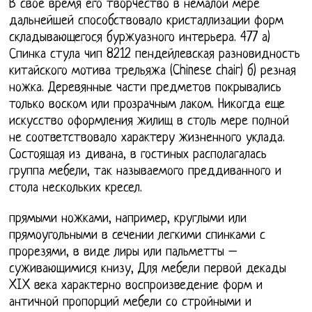
В свое время его творчество в немалой мере
дальнейшей способствовало кристаллизации форм
складывающегося буржуазного интерьера. 477 а)
Спинка стула чип 8212 пендейлевская разновидность
китайского мотива трельяжа (Chinese chair) б) резная
ножка. Деревянные части предметов покрывались
только воском или прозрачным лаком. Никогда еще
искусство оформления жилищ в столь мере полной
не соответствовало характеру жизненного уклада.
Состоящая из дивана, в гостиных располагалась
группа мебели, так называемого преддиванного и
стола нескольких кресел.
прямыми ножками, например, круглыми или
прямоугольными в сечении легкими спинками с
прорезями, в виде лиры или пальметты –
суживающимися книзу, Для мебели первой декады
XIX века характерно воспроизведение форм и
античной пропорций мебели со стройными и