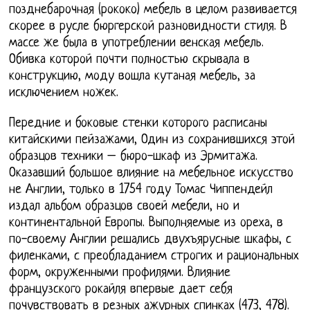
позднебарочная (рококо) мебель в целом развивается
скорее в русле бюргерской разновидности стиля. В
массе же была в употреблении венская мебель.
Обивка которой почти полностью скрывала в
конструкцию, моду вошла кутаная мебель, за
исключением ножек.
Передние и боковые стенки которого расписаны
китайскими пейзажами, Один из сохранившихся этой
образцов техники – бюро-шкаф из Эрмитажа.
Оказавший большое влияние на мебельное искусство
не Англии, только в 1754 году Томас Чиппендейл
издал альбом образцов своей мебели, но и
континентальной Европы. Выполняемые из ореха, в
по-своему Англии решались двухъярусные шкафы, с
филенками, с преобладанием строгих и рациональных
форм, окруженными профилями. Влияние
французского рокайля впервые дает себя
почувствовать в резных ажурных спинках (473, 478).