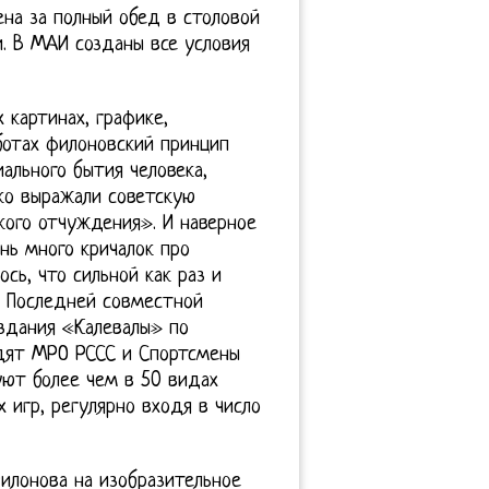
ена за полный обед в столовой
. В МАИ созданы все условия
 картинах, графике,
ботах филоновский принцип
ального бытия человека,
ко выражали советскую
кого отчуждения». И наверное
нь много кричалок про
ось, что сильной как раз и
ь. Последней совместной
издания «Калевалы» по
одят МРО РССС и Спортсмены
ют более чем в 50 видах
 игр, регулярно входя в число
Филонова на изобразительное