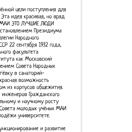
лённой цели поступления для
 Эта идея красивая, но вряд
, МАИ ЭТО ЛУЧШИЕ ЛЮДИ
постановлением Президиума
ллегии Народного
СР 22 сентября 1932 года,
ного факультета
титута как Московский
шением Совета Народных
тёвку в санаторий-
красная возможность
ом из корпусов общежития.
т инженеров Гражданского
льному и научному росту
 Совета молодых учёных МАИ
лодёжи университете.
ункционирование и развитие