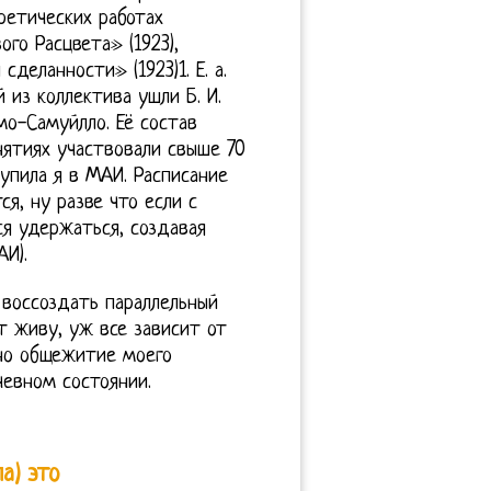
ретических работах
го Расцвета» (1923),
деланности» (1923)1. Е. а.
й из коллектива ушли Б. И.
мо-Самуйлло. Её состав
нятиях участвовали свыше 70
тупила я в МАИ. Расписание
я, ну разве что если с
я удержаться, создавая
И).
 воссоздать параллельный
т живу, уж все зависит от
 но общежитие моего
чевном состоянии.
а) это