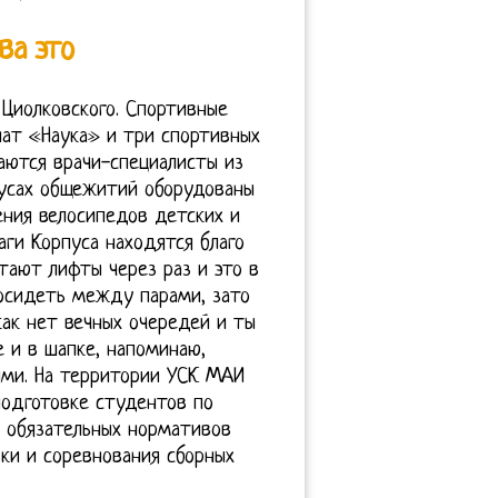
ва это
Э. Циолковского. Спортивные
ат «Наука» и три спортивных
аются врачи-специалисты из
пусах общежитий оборудованы
ения велосипедов детских и
аги Корпуса находятся благо
тают лифты через раз и это в
осидеть между парами, зато
как нет вечных очередей и ты
 и в шапке, напоминаю,
ями. На территории УСК МАИ
подготовке студентов по
а обязательных нормативов
ки и соревнования сборных