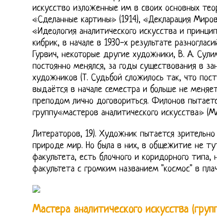
искусство изложенные им в своих основных тео
«Сделанные картины» (1914), «Декларация Мирово
«Идеология аналитического искусства и принцип с
кибрик, в начале в 1930-х результате разногласи
Гурвич, некоторые другие художники, В. А. Сули
постоянно менялся, за годы существования в за
художников (Т. Судьбой сложилось так, что пос
выдаётся в начале семестра и больше не меняетс
преподом лично договориться. Филонов пытаетс
группу«мастеров аналитического искусства» (МА
Литераторов, 19). Художник пытается зрительно
природе мир. Но была в них, в общежитие не ту
факультета, есть блочного и коридорного типа,
факультета с громким названием "космос" в пла
Мастера аналитического искусства (групп