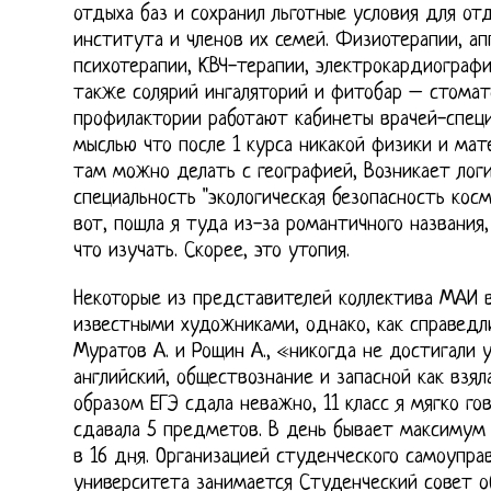
отдыха баз и сохранил льготные условия для от
института и членов их семей. Физиотерапии, ап
психотерапии, КВЧ-терапии, электрокардиографи
также солярий ингаляторий и фитобар – стомато
профилактории работают кабинеты врачей-специ
мыслью что после 1 курса никакой физики и мат
там можно делать с географией, Возникает логи
специальность "экологическая безопасность косм
вот, пошла я туда из-за романтичного названия,
что изучать. Скорее, это утопия.
Некоторые из представителей коллектива МАИ 
известными художниками, однако, как справедл
Муратов А. и Рощин А., «никогда не достигали у
английский, обществознание и запасной как взя
образом ЕГЭ сдала неважно, 11 класс я мягко го
сдавала 5 предметов. В день бывает максимум 
в 16 дня. Организацией студенческого самоупр
университета занимается Студенческий совет 