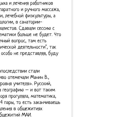
дыха и лечения работников
паратного и ручного массажа,
и, лечебной физкультуры, а
логии, в санатории-
алистов. Сдавали сессию с
ематики больше не будет. Что
чный вопрос, там есть
ической деятельности", так
 особо не представляя, буду
впоследствии стали
иво отемечали Манин В.,
ровня учителя». Русский,
ла географию – и вот таким
воря прогуляла, математика,
4 пары, то есть заканчиваешь
авления в общежитиях
общежитий МАИ.