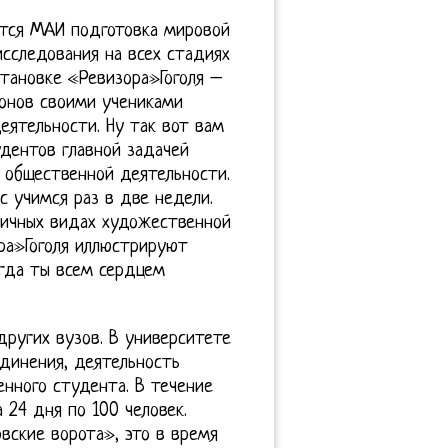
ется МАИ подготовка мировой
сследования на всех стадиях
становке «Ревизора»Гоголя –
онов своими учениками
еятельности. Ну так вот вам
удентов главной задачей
 общественной деятельности.
ас учимся раз в две недели.
личных видах художественной
ра»Гоголя иллюстрируют
огда ты всем сердцем
ругих вузов. В университете
динения, деятельность
енного студента. В течение
 24 дня по 100 человек.
ские ворота», это в время