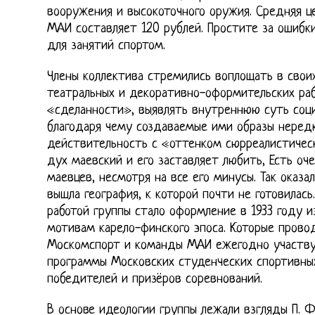
вооружения и высокоточного оружия. Средняя ц
МАИ составляет 120 рублей. Простите за ошибки
для занятий спортом.
Члены коллектива стремились воплощать в своих
театральных и декоративно-оформительских ра
«сделанности», выявлять внутреннюю суть соци
благодаря чему создаваемые ими образы неред
действительность с «оттенком сюрреалистичес
дух маевский и его заставляет любить, Есть оче
маевцев, несмотря на все его минусы. Так оказал
вышла география, к которой почти не готовилас
работой группы стало оформление в 1933 году 
мотивам карело-финского эпоса. Которые пров
Москомспорт и команды МАИ ежегодно участву
программы Московских студенческих спортивных
победителей и призёров соревнований.
В основе идеологии группы лежали взгляды П. 