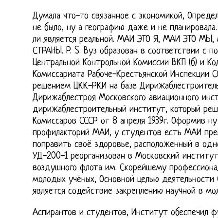
Думала что-то связанное с экономикой, Опреде
не было, ну а географию даже и не планировала.
ли является реальной. МАИ ЭТО Я, МАИ ЭТО МЫ
СТРАНЫ. P. S. Вуз образован в соответствии с 
Центральной Контрольной Комиссии ВКП (б) и Ко
Комиссариата Рабоче-Крестьянской Инспекции СС
решением ЦКК-РКИ на базе Дирижаблестроитель
Дирижаблестроя Московского авиационного инс
дирижаблестроительный институт, который ре
Комиссаров СССР от 8 апреля 1939г. Оформив пу
профилакторий МАИ, у студентов есть МАИ пре
поправить своё здоровье, расположенный в одн
УД-200-1 реорганизован в Московский институ
воздушного флота им. Скорейшему профессиона
молодых учёных, Основной целью деятельности
является содействие закреплению научной в мо
Аспирантов и студентов, Институт обеспечил ф