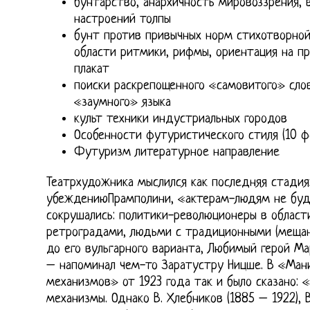
бунтарство, анархичность мировоззрения,
настроений толпы
бунт против привычных норм стихотворной
области ритмики, рифмы, ориентация на пр
плакат
поиски раскрепощенного «самовитого» сло
«заумного» языка
культ техники индустриальных городов
Особенности футуристического стиля (10 ф
Футуризм литературное направление
Театрхудожника мыслился как последняя стадияэ
убеждениюПрамполини, «актерам-людям не буд
сокрушались: политики-революционеры в област
ретроградами, людьми с традиционными (мещан
до его вульгарного варианта, Любимый герой 
– напоминал чем-то Заратустру Ницше. В «Ман
механизмов» от 1923 года так и было сказано:
механизмы. Однако В. Хлебников (1885 – 1922), В