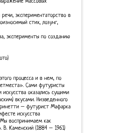
 выражение массовых
 речи, экспериментаторство в
оизносимый стих, лозунг,
ва, эксперименты по созданию
ото)
того процесса и в нем, по
етместа». Сами футуристы
и искусства оказались сущими
ским) вкусами. Низведенного
Маринетти – футурист Мафарка
ифесте искусства
 «Мы воспринимаем как
. В. Каменский (1884 – 1961)