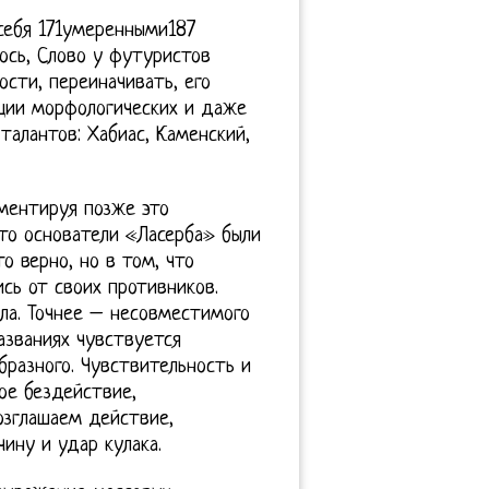
 себя 171умеренными187
лось, Слово у футуристов
ости, переиначивать, его
ции морфологических и даже
талантов: Хабиас, Каменский,
мментируя позже это
что основатели «Ласерба» были
о верно, но в том, что
ись от своих противников.
ала. Точнее – несовместимого
азваниях чувствуется
бразного. Чувствительность и
ое бездействие,
озглашаем действие,
ину и удар кулака.