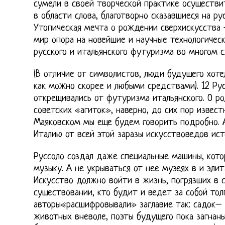
сумели в своей творческой практике осуществ
в области слова, благотворно сказавшиеся на ру
Утопическая мечта о рождении сверхискусства 
мир опора на новейшие и научные технологичес
русского и итальянского футуризма во многом с
(В отличие от символистов, люди будущего хот
как можно скорее и любыми средствами). 12 Ру
открещивались от футуризма итальянского. О ро
советских «агиток», наверно, до сих пор извест
Маяковском мы еще будем говорить подробно. А
Италию от всей этой заразы искусствоведов ист
Руссоло создал даже специальные машины, кот
музыку. А не укрываться от нее музеях в и эли
Искусство должно войти в жизнь, погрязших в 
существовании, кто будит и ведет за собой тол
авторы«расшифровывали» заглавие так: садок–
животных вневоле, поэты будущего пока загнаны 