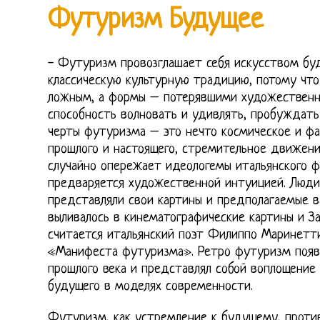
Футуризм Будущее
- Футуризм провозглашает себя искусством бу
классическую культурную традицию, потому что
ложным, а формы – потерявшими художественну
способность волновать и удивлять, пробуждать
черты футуризма – это нечто космическое и фа
прошлого и настоящего, стремительное движен
случайно опережает идеологемы итальянского ф
предваряется художественной интуицией. Люди
представляли свои картины и предполагаемые в
выливалось в кинематографические картины и 
считается итальянский поэт Филиппо Маринетти
«Манифеста футуризма». Ретро футуризм появи
прошлого века и представлял собой воплощени
будущего в моделях современности.
Футуризм, как устремление к будущему, против