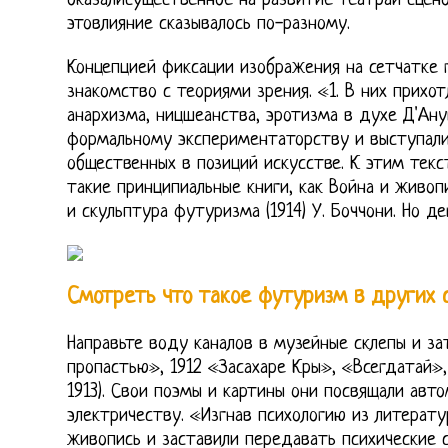
оказалисущественное на развитие театраи сцено
этовлияние сказывалось по-разному.
Концепцией фиксации изображения на сетчатке г
знакомство с теориями зрения. «1. В них прих
анархизма, ницшеанства, эротизма в духе Д'Ан
формальному экспериментаторству и выступал
общественных в позиций искусстве. К этим тек
такие принципиальные книги, как Война и живопи
и скульптура футуризма (1914) У. Боччони. Но д
Смотреть что такое футуризм в других 
Направьте воду каналов в музейные склепы и за
пропастью», 1912 «Засахаре Кры», «Всегдатай»,
1913). Свои поэмы и картины они посвящали авт
электричеству. «Изгнав психологию из литерату
живопись и заставили передавать психические с