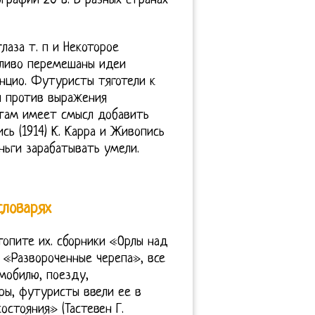
графии 20 в. В разных странах
лаза т. п и Некоторое
отливо перемешаны идеи
унцио. Футуристы тяготели к
и против выражения
стам имеет смысл добавить
сь (1914) К. Карра и Живопись
еньги зарабатывать умели.
словарях
топите их. сборники «Орлы над
 «Развороченные черепа», все
омобилю, поезду,
ры, футуристы ввели ее в
остояния» (Тастевен Г.