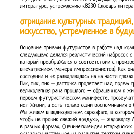
литературе, устремлению к8230 Словарь литера
отрицание культурных традиций,
искусство, устремленное в буду
Основные приемы футуристов в работе над комп
следующем: делался реалистический набросок с 
который преображался в соответствии с произв
впечатлением (манера импрессионистов). Как он
состоянии и не разваливалась на на части глаза
Пик, пик, пик – ласточка пролетает над полем 
великолепная рана прошлого – обращенном к жи
первом футуристическом манифесте, прозвучат
нет жизни, а есть только одни воспоминания о 
Мы живем в великолепном саркофаге, в котором
чтобы не проник свежий воздух», – жаловался 
в разных формах, Сценическиеидеи итальянских