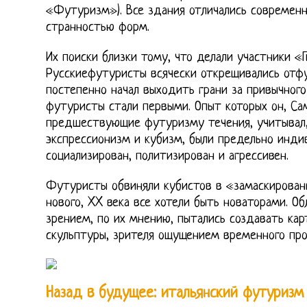
«Футуризм»). Все здания отличались современ
странностью форм.
Их поиски близки тому, что делали участники «Г
Русскиефутуристы всячески открещивались отфу
постепенно начал выходить грани за привычног
футуристы стали первыми. Опыт которых он, Са
предшествующие футуризму течения, учитывал,
экспрессионизм и кубизм, были предельно инд
социализирован, политизирован и агрессивен.
Футуристы обвиняли кубистов в «замаскирован
нового, XX века все хотели быть новаторами. 
зрением, по их мнению, пытались создавать ка
скульптуры, зрителя ощущением временного про
Назад в будущее: итальянский футуризм