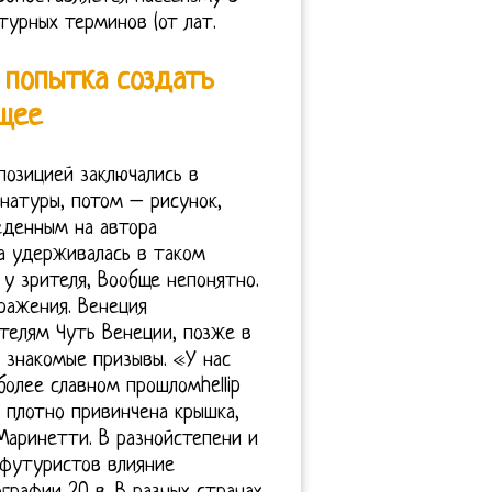
турных терминов (от лат.
 попытка создать
щее
озицией заключались в
натуры, потом – рисунок,
еденным на автора
а удерживалась в таком
х у зрителя, Вообще непонятно.
сражения. Венеция
телям Чуть Венеции, позже в
 знакомые призывы. «У нас
более славном прошломhellip
 плотно привинчена крышка,
Маринетти. В разнойстепени и
 футуристов влияние