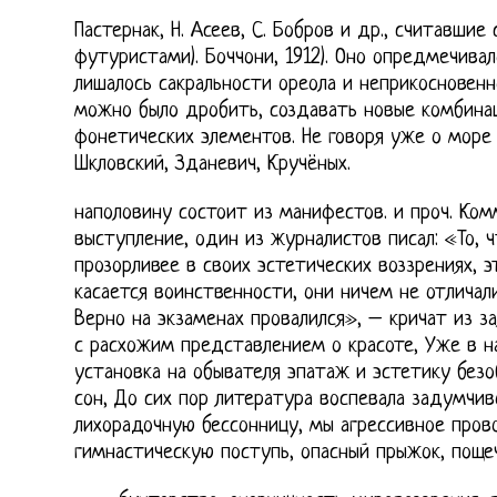
Пастернак, Н. Асеев, С. Бобров и др., считавшие
футуристами). Боччони, 1912). Оно опредмечива
лишалось сакральности ореола и неприкосновенн
можно было дробить, создавать новые комбина
фонетических элементов. Не говоря уже о море 
Шкловский, Зданевич, Кручёных.
наполовину состоит из манифестов. и проч. Ко
выступление, один из журналистов писал: «То, 
прозорливее в своих эстетических воззрениях, эт
касается воинственности, они ничем не отличал
Верно на экзаменах провалился», – кричат из з
с расхожим представлением о красоте, Уже в н
установка на обывателя эпатаж и эстетику безо
сон, До сих пор литература воспевала задумчив
лихорадочную бессонницу, мы агрессивное пров
гимнастическую поступь, опасный прыжок, пощеч