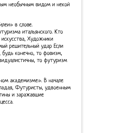
ным необычным видом и некой
илеи» в слове.
туризма итальянского. Кто
о искусства, Художники
мый решительный удар Если
 будь конечно, то фовизм,
ивидуалистичны, то футуризм
ном академизме». В начале
Обладая, Футуристы, удвоенным
ртины и заражавшие
цесса.