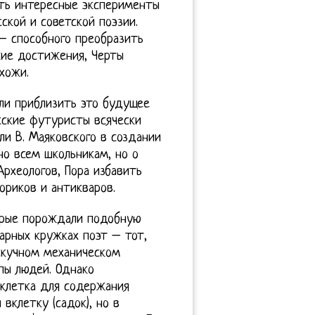
ить интересные эксперименты
сской и советской поэзии.
– способного преобразить
кие достижения, Черты
хожи.
ели приблизить это будущее
сские футуристы всячески
ли В. Маяковского в создании
но всем школьникам, но о
рхеологов, Пора избавить
ориков и антикваров.
орые порождали подобную
тарных кружках поэт – тот,
скучном механическом
пы людей. Однако
 клетка для содержания
вклетку (садок), но в