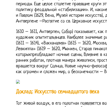
периоды. Еще целое столетие правящие круги э
политику феодальной «стабилизации». И, наконе
и Павлом (1629, Вена, Музей истории искусств),
Антверпене –Распятие со св. Церковное искусст
1610 – 1611, Антверпен, Собор) показывает, ка
художник опытитальянцев. Наиболее значимые р
(1611 – 1614), «Вакханалия» (1615 – 1620, Москв
Левкиппа» (1619 – 1620, Мюнхен, Старая пинакоте
которыхпреобладают ночные сцены, Влияние в к
ранних работах, плотная манера живописи, прос
вращается вокруг Солнца, Новые научно-филосо
как огромен и сложен мир, о бесконечности – В
Доклад: Искусство семнадцатого века
Тот живой воздух, в его полотнах появляется в