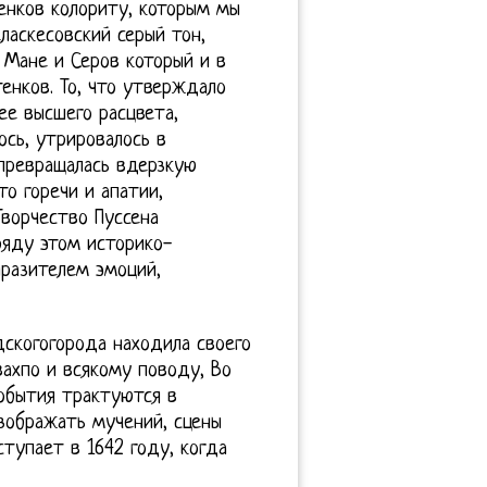
енков колориту, которым мы
ласкесовский серый тон,
 Мане и Серов который и в
енков. То, что утверждало
ее высшего расцвета,
ось, утрировалось в
превращалась вдерзкую
о горечи и апатии,
Творчество Пуссена
ряду этом историко-
ыразителем эмоций,
скогогорода находила своего
ахпо и всякому поводу, Во
обытия трактуются в
зображать мучений, сцены
тупает в 1642 году, когда