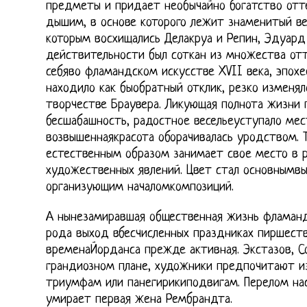
предметы и придает необычайно богатство отт
дышим, в основе которого лежит знаменитый ве
которым восхищались Делакруа и Репин, Эдуард
действительности был соткан из множества отт
себяво фламандском искусстве XVII века, эпохе
находило как быобратный отклик, резко изменял
творчестве Браувера. Ликующая полнота жизни 
бесшабашность, радостное весельеуступало мест
возвышеннаякрасота оборачивалась уродством. 
естественным образом занимает свое место в 
художественных явлений. Цвет стал основнымв
организующим началомкомпозиций.
А нынезамиравшая общественная жизнь фламанд
рода выход вбесчисленных праздниках пиршеств
временаЙорданса прежде активная. Экстазов, С
грандиозном плане, художники предпочитают и
триумфам или панегирикиподвигам. Перелом нас
умирает первая жена Рембрандта.