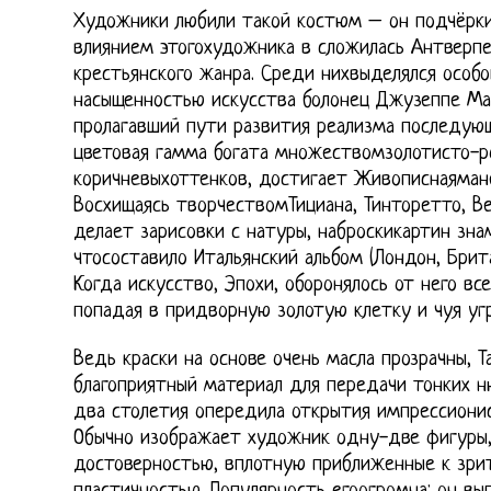
Художники любили такой костюм – он подчёрки
влиянием этогохудожника в сложилась Антверпе
крестьянского жанра. Среди нихвыделялся особ
насыщенностью искусства болонец Джузеппе Мар
пролагавший пути развития реализма последующ
цветовая гамма богата множествомзолотисто-р
коричневыхоттенков, достигает Живописнаяман
Восхищаясь творчествомТициана, Тинторетто, Ве
делает зарисовки с натуры, наброскикартин зн
чтосоставило Итальянский альбом (Лондон, Брит
Когда искусство, Эпохи, оборонялось от него в
попадая в придворную золотую клетку и чуя угр
Ведь краски на основе очень масла прозрачны, Т
благоприятный материал для передачи тонких ню
два столетия опередила открытия импрессионис
Обычно изображает художник одну-две фигуры,
достоверностью, вплотную приближенные к зрит