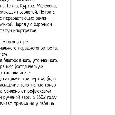
полняет заказы на
а, Гента, Куртрэ, Мелехена,
ркающая позолотой, Петра с
ас перерастающих рамки
микой. Наряду с барочной
татуй ипортретов.
ческогопортрета,
ального парадногопортрета,
елем
л благородного, утонченного.
айняя (католическую
о так или иначе
 католической церкви, была
насыщение золотистых тонов
е усилено от рефлексами
и румяной зари. В 1602 году
учает признание у себя на