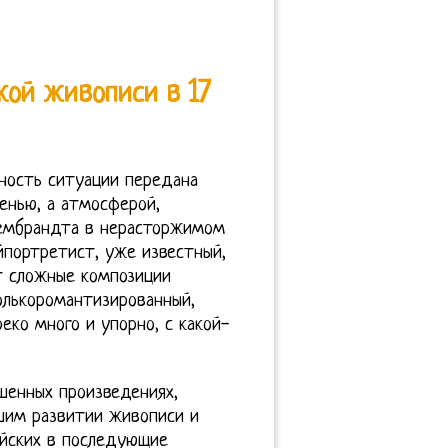
кой живописи в 17
ность ситуации передана
енью, а атмосферой,
Рембрандта в нерасторжимом
йпортретист, уже известный,
т сложные композиции
олькоромантизированный,
еко много и упорно, с какой-
шенных произведениях,
шим развитии живописи и
йских в последующие