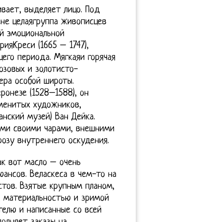
вает, выделяет лицо. Под
не целаягруппа живописцев
ой эмоциональной
ияКреси (1665 – 1747),
его периода. Мягкаяи горячая
озовых и золотисто-
ера особой широты.
ронезе (1528–1588), он
аменитых художников,
анский музей) Ван Дейка.
семи своими чарами, внешними
озу внутреннего оскудения.
ак вот масло – очень
ансов. Веласкеса в чем-то на
тов. Взятые крупным планом,
 материальностью и зримой
елю и написанные со всей