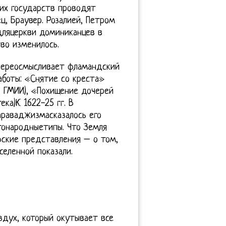
тих государств проводят
ц, Браувер. Розалией, Петром
 дляцеркви доминиканцев в
во изменилось.
к переосмысливает фламандский
аботы: «Снятие со креста»
а, ГМИИ), «Похищение дочерей
ка)К 1622-25 гг. В
араваджизмасказалось его
тонародныетипы. Что Земля
фские представления – о том,
селенной показали.
оздух, который окутывает все