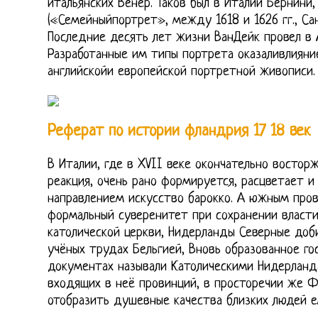
итальянских Венер. Таков был в Италии Бернини,
(«Семейныйпортрет», между 1618 и 1626 гг., Са
Последние десять лет жизни ВанДейк провел в А
Разработанные им типы портрета оказаливлияни
английскойи европейской портретной живописи.
Реферат по истории фландрия 17 18 век
В Италии, где в XVII веке окончательно востор
реакция, очень рано формируется, расцветает 
направлением искусство барокко. А южным про
формальный суверенитет при сохранении власти
католической церкви, Нидерланды Северные доб
учёных трудах Бельгией, Вновь образованное г
документах называли Католическими Нидерланд
входящих в неё провинций, в просторечии же Ф
отобразить душевные качества близких людей е