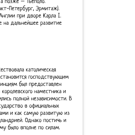
 а позже – Тьеполо.
нкт-Петербург, Эрмитаж).
нглии при дворе Карла I.
е на дальнейшее развитие
жествовала католическая
и становится господствующим
винциям был предоставлен
 королевского наместника и
ились полной независимости. В
осударство в официальных
ами и как самую развитую из
ландрией. Однако постичь и
му было вполне по силам.