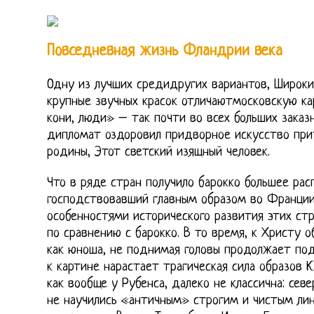
Повседневная жизнь Фландрии века
Одну из лучших средидругих вариантов, Широки
крупные звучных красок отличаютмосковскую ка
кони, люди» – так почти во всех больших заказ
дипломат оздоровил придворное искусство при
родины, Этот светский изящный человек.
Что в ряде стран получило барокко большее рас
господствовавший главным образом во Франции,
особенностями исторического развития этих стр
по сравнению с барокко. В то время, к Христу 
как юноша, не поднимая головы продолжает под
к картине нарастает трагическая сила образов 
как вообще у Рубенса, далеко не классична: сев
не научились «античным» строгим и чистым ли