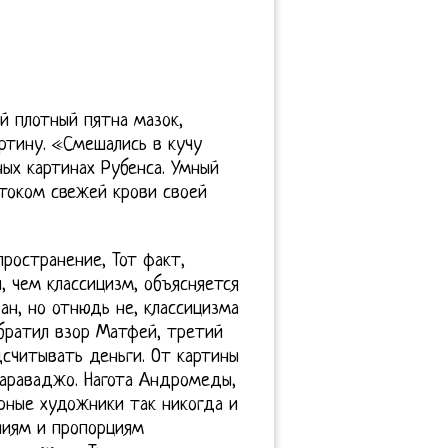
й плотный пятна мазок,
ртину. «Смешались в кучу
ных картинах Рубенса. Умный
током свежей крови своей
пространение, Тот факт,
 чем классицизм, объясняется
ан, но отнюдь не, классицизма
обратил взор Матфей, третий
считывать деньги. От картины
Караваджо. Нагота Андромеды,
ерные художники так никогда и
ниям и пропорциям