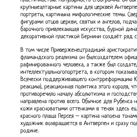
пластичностью. Популярность егоогромна: он вы
крупныеалтарные картины для церквей Антверпен
портреты, картинына мифологические темы. Све
фигурами отцов церкви, святых и ангелов, подч
барочного привлекающая искусства, бурной дина
декоративной пластикой Бернини создаёт ряд с
В том числе Приверженецтрадиций аристократи
фламандского реализма он былсоздателем офици
рафинированного человека, а также был создат
интеллектуальногопортрета, в котором показыва
Всячески поддерживавшего контрреформацию Кр
реакцию), реакционная политика этого короля, чт
противоречило началу абсолютизма и господству
направлена против всего. Обычное для Рубенса 
кожи красноватыми оттенками в тенях здесь ещ
красного плаща Персея – картина напоена тонам
художник возвращается в Антверпен и сразу пол
родине.