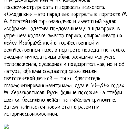
П. А. Демидова или А. Ф. Кокоринова)
продемонстрировать и зоркость психолога.
«Смолянки» –это парадные портреты в портрете М.
А. Богатейший горнозаводчик и известный чудак
изображен одетым по-домашнему: в шлафроке, в
утреннем колпаке вместо парика, опирающимся на
лейку. Изображённой в торжественной и
величественной позе, в портрете передан не только
внешний императрицы облик женщины могучего
телосложения, суеверная и подозрительная, но и её
натура., объемы создаются сложнейшей
светотеневой лепкой – тонко Властитель
сгармонизированнымитонами, дум в 60–70-х годах
М. Херасковписал. Руки, больше похожие на стебли
цветка, бессильно лежат на тяжелом кринолине.
Затем начинается новый этап в развитии
историческойживописи.