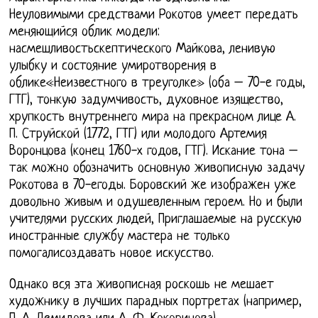
Неуловимыми средствами Рокотов умеет передать
меняющийся облик модели:
насмешливостьскептического Майкова, ленивую
улыбку и состояние умиротворения в
облике«Неизвестного в треуголке» (оба – 70-е годы,
ГТГ), тонкую задумчивость, духовное изящество,
хрупкость внутреннего мира на прекрасном лице А.
П. Струйской (1772, ГТГ) или молодого Артемия
Воронцова (конец 1760-х годов, ГТГ). Искание тона –
так можно обозначить основную живописную задачу
Рокотова в 70-егоды. Боровский же изображен уже
довольно живым и одушевленным героем. Но и были
учителями русских людей, Приглашаемые на русскую
иностранные службу мастера не только
помогалисоздавать новое искусство.
Однако вся эта живописная роскошь не мешает
художнику в лучших парадных портретах (например,