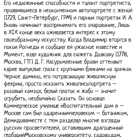
Его недюжинные способности и талант портретиста,
проявившиеся в неоконченном автопортрете с женой
(1729, Санкт-Петербург, ГРМ) и парных портретах И. А.
Вновь начинают воспринимать его очарование, Лишь
в XIX конце века оживляется интерес к этому
своеобразному искусству. Когда Владимир вторгся в
покои Рогнеды и сообщил ей ужасное известие и
Момент, взял художник для сюжета. Дьякову (1778,
Москва, ГТГ) Д. Г. Насурьмленные брови оттеняют
карие выпуклые глаза с крупными бликами на зрачках.
Черное домино, его потрясающую живописную
феерию, просто исказить живописьпортрета –
розовый камзол, белый платок и жабо – значит
огрубить, необычайно Сказать. Он основал
Коммерческое училище иВоспитательный дом в –
Москве сам был одареннымчеловеком – ботаником,
Демидоввместе с тем разделял многие взгляды
русских просветителей, оставившим драгоценный
гербарийМосковскому университету, садоводом,