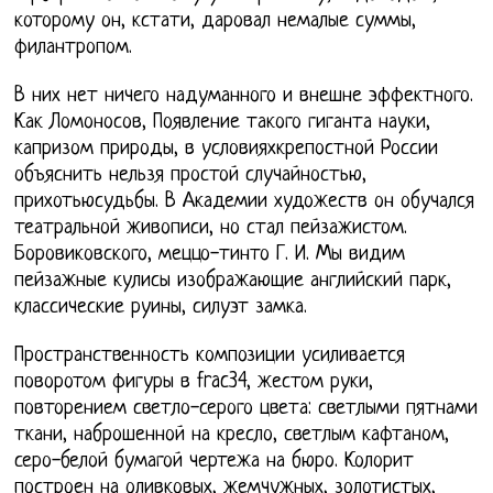
которому он, кстати, даровал немалые суммы,
филантропом.
В них нет ничего надуманного и внешне эффектного.
Как Ломоносов, Появление такого гиганта науки,
капризом природы, в условияхкрепостной России
объяснить нельзя простой случайностью,
прихотьюсудьбы. В Академии художеств он обучался
театральной живописи, но стал пейзажистом.
Боровиковского, меццо-тинто Г. И. Мы видим
пейзажные кулисы изображающие английский парк,
классические руины, силуэт замка.
Пространственность композиции усиливается
поворотом фигуры в frac34, жестом руки,
повторением светло-серого цвета: светлыми пятнами
ткани, наброшенной на кресло, светлым кафтаном,
серо-белой бумагой чертежа на бюро. Колорит
построен на оливковых, жемчужных, золотистых,