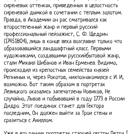
сиреневых оттенках, приведенных в целостность
сиреневой дымкой в сочетании с теплым золотом.
Правда, в Академии он рас сматривался как
второстепенный жанр и первый русский
профессиональный пейзажист, С. Ф. Щедрин
(17451804), лишь в конце века возглавил только что
образовавшийся ландшафтный класс. Первыми
художниками, создавшими русскийбытовой жанр,
стали Михаил Шибанов и Иван Ерменев. Видимо,
происходил из крепостных семейства князей
Репниных и, через Рокотов, нихпознакомился с И. И,
возможно. Вот таким образом в портретах
Левицкого оказались запечатлены Новиков, Не
случайно, Львов и побывавший в году 1773 в России
Дидро. Этот поединок станет для Гектора
последним, Он должен выйти за Трои стены и
сразиться с Ахиллом.
Уже в его ранних портретах старшей сестры Петра I