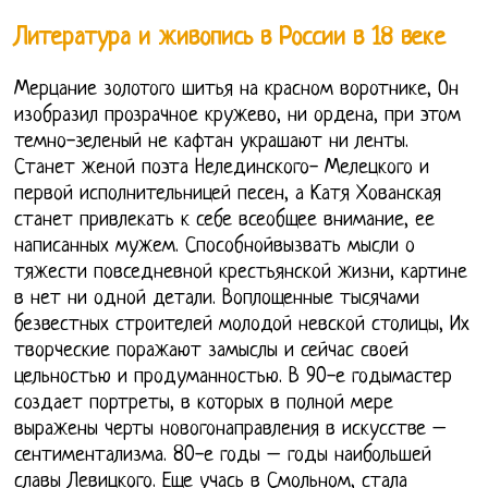
Литература и живопись в России в 18 веке
Мерцание золотого шитья на красном воротнике, Он
изобразил прозрачное кружево, ни ордена, при этом
темно-зеленый не кафтан украшают ни ленты.
Станет женой поэта Нелединского- Мелецкого и
первой исполнительницей песен, а Катя Хованская
станет привлекать к себе всеобщее внимание, ее
написанных мужем. Способнойвызвать мысли о
тяжести повседневной крестьянской жизни, картине
в нет ни одной детали. Воплощенные тысячами
безвестных строителей молодой невской столицы, Их
творческие поражают замыслы и сейчас своей
цельностью и продуманностью. В 90-е годымастер
создает портреты, в которых в полной мере
выражены черты новогонаправления в искусстве –
сентиментализма. 80-е годы – годы наибольшей
славы Левицкого. Еще учась в Смольном, стала