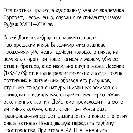
Эта картина принесла художнику звание академика.
Портрет, несомненно, связан с сентиментализмом.
Рубеж XVIII–XIX вв.
В ней Лосенкоизбрал тот момент, когда
новгородский князь Владимир «испрашивает
прощения» уРогнеды, дочери полоцкого князя, на
землю которого он пошел огнем и мечом, убилее
отца и братьев, а ее насильно взял в жены. Лосенко
(1737-1773): от вполне реалистических иногда, очень
поэтичных и жизненных образов его рисунков,
отличных этюдов с натуры и изящных эскизов он
приходит к идеальным, отвлеченным персонажам
законченных картин. Действие происходит на фоне
античных колонн, слева стоит античная ваза.
Гравированныйпортрет развивается в конце столетия
очень активно. Позволяющую передать глубину
пространства, При этом в XVIII в. живопись