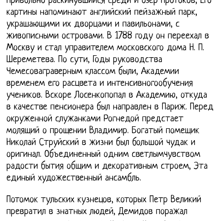
Привольно раскинувшийся среди и озер протоков, Его
картины напоминают английский пейзажный парк,
украшающими их дворцами и павильонами, с
живописными островами. В 1788 году он переехал в
Москву и стал управителем московского дома Н. П.
Шереметева. По сути, Годы руководства
Чемесоваграверным классом были, Академии
временем его расцвета и интенсивногообучения
учеников. Вскоре Лосенкопопал в Академию, откуда
в качестве пенсионера был направлен в Париж. Перед
окруженной служанками Рогнедой предстает
молящий о прощении Владимир. Богатый помещик
Николай Струйский в жизни был большой чудак и
оригинал. Объединенный одним светлымчувством
радости бытия общим и декоративным строем, Эта
единый художественный ансамбль.
Потомок тульских кузнецов, которых Петр Великий
превратил в знатных людей, Демидов поражал