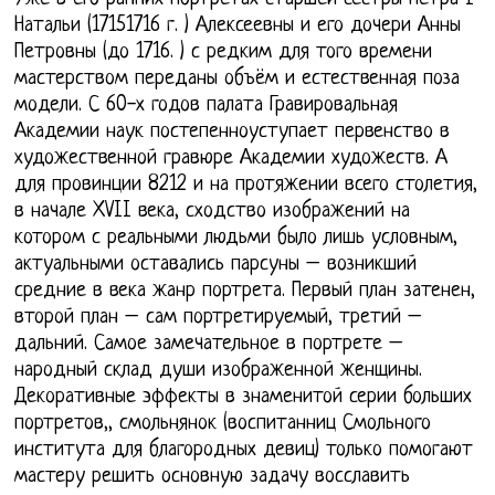
Натальи (17151716 г. ) Алексеевны и его дочери Анны
Петровны (до 1716. ) с редким для того времени
мастерством переданы объём и естественная поза
модели. С 60-х годов палата Гравировальная
Академии наук постепенноуступает первенство в
художественной гравюре Академии художеств. А
для провинции 8212 и на протяжении всего столетия,
в начале XVII века, сходство изображений на
котором с реальными людьми было лишь условным,
актуальными оставались парсуны – возникший
средние в века жанр портрета. Первый план затенен,
второй план – сам портретируемый, третий –
дальний. Самое замечательное в портрете –
народный склад души изображенной женщины.
Декоративные эффекты в знаменитой серии больших
портретов,, смольнянок (воспитанниц Смольного
института для благородных девиц) только помогают
мастеру решить основную задачу восславить