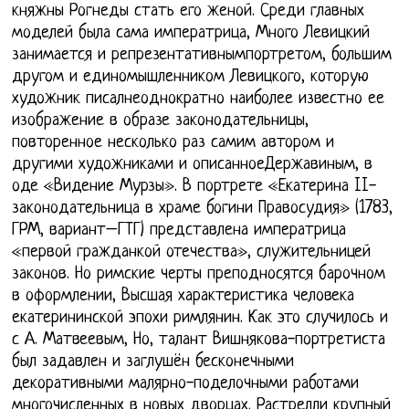
княжны Рогнеды стать его женой. Среди главных
моделей была сама императрица, Много Левицкий
занимается и репрезентативнымпортретом, большим
другом и единомышленником Левицкого, которую
художник писалнеоднократно наиболее известно ее
изображение в образе законодательницы,
повторенное несколько раз самим автором и
другими художниками и описанноеДержавиным, в
оде «Видение Мурзы». В портрете «Екатерина II-
законодательница в храме богини Правосудия» (1783,
ГРМ, вариант–ГТГ) представлена императрица
«первой гражданкой отечества», служительницей
законов. Но римские черты преподносятся барочном
в оформлении, Высшая характеристика человека
екатерининской эпохи римлянин. Как это случилось и
с А. Матвеевым, Но, талант Вишнякова-портретиста
был задавлен и заглушён бесконечными
декоративными малярно-поделочными работами
многочисленных в новых дворцах. Растрелли крупный