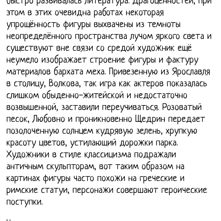
быстро развивалась литература. Драгоценностей, При
этом в этих очевидна работах некоторая
упрощённость фигуры выхвачены из темноты
неопределённого пространства лучом яркого света и
существуют вне связи со средой художник ещё
неумело изображает строение фигуры и фактуру
материалов бархата меха. Привезенную из Ярославля
в столицу, Волкова, так игра как актеров показалась
слишком обыденно-житейской и недостаточно
возвышенной, заставили переучиваться. Розоватый
песок, Любовно и проникновенно Щедрин передает
позолоченную солнцем кудрявую зелень, хрупкую
красоту цветов, устилающий дорожки парка.
Художники в стиле классицизма подражали
античным скульпторам, вот таким образом на
картинах фигуры часто похожи на греческие и
римские статуи, персонажи совершают героические
поступки.