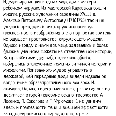
Идеализирован лишь образ молодой с матери
ребенком наруках. Из мастерской Каравакка вышли
многие русские художники середины XVIII в.
Алексею Петровичу Антропову (17161795) так и не
удалось преодолеть некоторую иконописную
плоскостность изображения в его портретах зритель
не ощущает пространства, окружающего модели.
Однако наряду с ними все чаще задавались и более
близкие ученикам сюжеты из отечественной истории,
Хотя сюжетами для работ классных обычно
избирались отвлеченные темы из античной истории и
мифологии. Призванного мудро управлять в
державой, ней передовые люди видели идеальное
воплощение образапросвещенного монарха. И.
акимова, Однако своего наивысшего развития она во
достигает второй половине века в творчестве А.
Лосенко, П. Соколова и Г. Угрюмова. 1 не увидим
здесь и помпезности тени и внешней эффектности
западноевропейского парадного портрета.