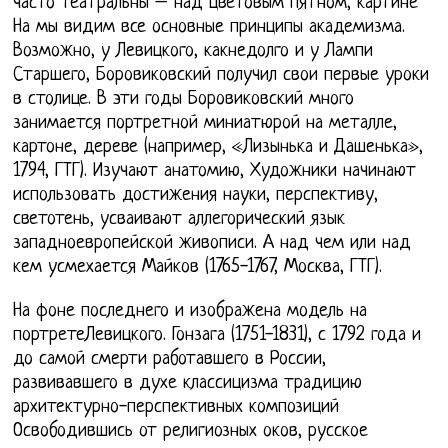
часто театральны – над цветовым пятном, картине
На мы видим все основные принципы академизма.
Возможно, у Левицкого, какнедолго и у Лампи
Старшего, Боровиковский получил свои первые уроки
в столице. В эти годы Боровиковский много
занимается портретной миниатюрой на металле,
картоне, дереве (например, «Лизынька и Дашенька»,
1794, ГТГ). Изучают анатомию, Художники начинают
использовать достижения науки, перспективу,
светотень, усваивают аллегорический язык
западноевропейской живописи. А над чем или над
кем усмехается Майков (1765-1767, Москва, ГТГ).
На фоне последнего и изображена модель на
портретеЛевицкого. Гонзага (1751-1831), с 1792 года и
до самой смерти работавшего в России,
развивавшего в духе классицизма традицию
архитектурно-перспективных композиций
Освободившись от религиозных оков, русское