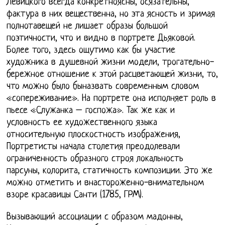
Левицкого всегда конкретноясны, осязательны,
фактура в них вещественна, но эта ясность и зримая
полнотавещей не лишает образы большой
поэтичности, что и видно в портрете Дьяковой.
Более того, здесь ощутимо как бы участие
художника в душевной жизни модели, трогательно-
бережное отношение к этой расцветающей жизни, то,
что можно было быназвать современным словом
«сопереживание». На портрете она исполняет роль в
пьесе «Служанка – госпожа». Так же как и
условность ее художественного языка
относительную плоскостность изображения,
Портретисты начала столетия преодолевали
ограниченность образного строя локальность
парсуны, колорита, статичность композиции. Это же
можно отметить и внастороженно-внимательном
взоре красавицы Санти (1785, ГРМ).
Вызывающий ассоциации с образом мадонны,