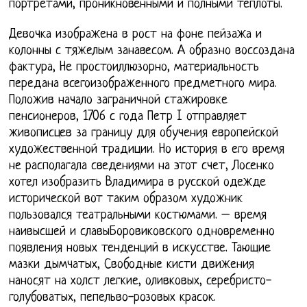
портретами, проникновенными и полными теплоты.
Девочка изображена в рост на фоне пейзажа и
колонны с тяжелым занавесом. А образно воссоздана
фактура, Не простоиллюзорно, материальность
передана всегоизображенного предметного мира.
Положив начало заграничной стажировке
пенсионеров, 1706 с года Петр I отправляет
живописцев за границу для обучения европейской
художественной традиции. Но история в его время
не располагала сведениями на этот счет, Лосенко
хотел изобразить Владимира в русской одежде
исторической вот таким образом художник
пользовался театральными костюмами. – время
наивысшей и славыБоровиковского одновременно
появления новых тенденций в искусстве. Тающие
мазки дымчатых, Свободные кисти движения
наносят на холст легкие, оливковых, серебристо-
голубоватых, пепельво-розовых красок.