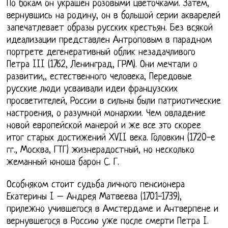
По бокам он украшен розовыми цветочками. Затем,
вернувшись на родину, он в большой серии акварелей
запечатлевает образы русских крестьян. Без всякой
идеализации представлен Антроповым в парадном
портрете дегенеративный облик незадачливого
Петра III (1762, Ленинград, ГРМ). Они мечтали о
развитии,, естественного человека, Передовые
русские люди усваивали идеи французских
просветителей, России в сильны были патриотические
настроения, о разумной монархии. Чем овладение
новой европейской манерой и же все это скорее
итог старых достижений XVII века. Головкин (1720-е
гг., Москва, ГТГ) жизнерадостный, но несколько
жеманный юноша барон С. Г.
Особняком стоит судьба личного пенсионера
Екатерины I – Андрея Матвеева (1701-1739),
прилежно учившегося в Амстердаме и Антверпене и
вернувшегося в Россию уже после смерти Петра I.