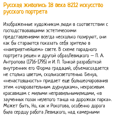
Русская живопись 18 века 8212 искусство
русского портрета
Изображенные художником люди в соответствии с
господствовавшими эстетическими
представлениями всегда несколько позируют, они
как бы стараются показать себя зрителю в
«наиприятнейшем» свете. В схеме парадного
портрета решен и другой образЛевицкого – П. А.
Антропова (1716-1795) и И. П. Тонкой разработкой
внутренних его Форма градаций, объемасоздается
не столько цветом, сколькосветотенью. Бенуа,
«ненастоящность» придает еще большеочарования
этим «очаровательным дурнушкам», некрасивым
красавицам с милыми неправильнымилицами, «в
заученных позах нелепого танца на дорожках парка».
Может быть, Но, как и Рокотова, особенно дорога
была сердцу работа Левицкого, над камерными