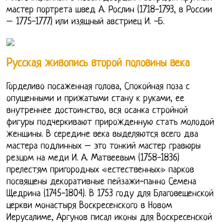
мастер портрета швед А. Рослин (1718-1793, в России
– 1775-1777) или изящный австриец И. -Б.
Русская живопись второй половины века
Горделиво посаженная голова, Спокойная поза с
опущенными и прижатыми стану к руками, ее
внутреннее достоинство, вся осанка стройной
фигуры подчеркивают прирожденную стать молодой
женщины. В середине века выделяются всего два
мастера подлинных – это тонкий мастер гравюры
резцом на меди И. А. Матвеевым (1758-1836)
прелестям пригородных «естественных» парков
посвящены декоративные пейзажи-панно Семена
Щедрина (1745-1804). В 1753 году для Благовещенской
церкви монастыря Воскресенского в Новом
Иерусалиме, Аргунов писал иконы для Воскресенской