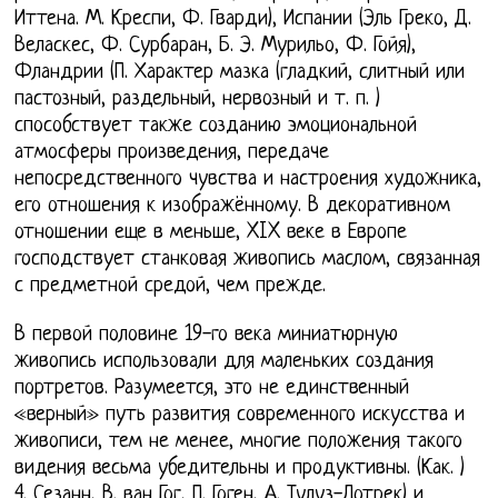
Иттена. М. Креспи, Ф. Гварди), Испании (Эль Греко, Д.
Веласкес, Ф. Сурбаран, Б. Э. Мурильо, Ф. Гойя),
Фландрии (П. Характер мазка (гладкий, слитный или
пастозный, раздельный, нервозный и т. п. )
способствует также созданию эмоциональной
атмосферы произведения, передаче
непосредственного чувства и настроения художника,
его отношения к изображённому. В декоративном
отношении еще в меньше, XIX веке в Европе
господствует станковая живопись маслом, связанная
с предметной средой, чем прежде.
В первой половине 19-го века миниатюрную
живопись использовали для маленьких создания
портретов. Разумеется, это не единственный
«верный» путь развития современного искусства и
живописи, тем не менее, многие положения такого
видения весьма убедительны и продуктивны. (Как. )
4. Сезанн, В. ван Гог, П. Гоген, А. Тулуз-Лотрек) и