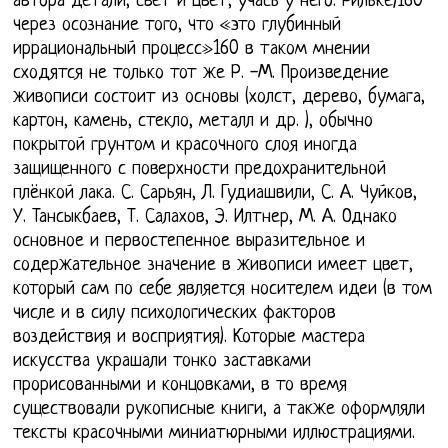
автора детали, свет и цвет, учась у него. Рильке)160
через осознание того, что «это глубинный
иррациональный процесс»160 в таком мнении
сходятся не только тот же Р. -М. Произведение
живописи состоит из основы (холст, дерево, бумага,
картон, камень, стекло, металл и др. ), обычно
покрытой грунтом и красочного слоя иногда
защищенного с поверхности предохранительной
плёнкой лака. С. Сарьян, Л. Гудиашвили, С. А. Чуйков,
У. Тансыкбаев, Т. Салахов, Э. Илтнер, М. А. Однако
основное и первостепенное выразительное и
содержательное значение в живописи имеет цвет,
который сам по себе является носителем идеи (в том
числе и в силу психологических факторов
воздействия и восприятия). Которые мастера
искусства украшали тонко заставками
прорисованными и концовками, в то время
существовали рукописные книги, а также оформляли
тексты красочными миниатюрными иллюстрациями.