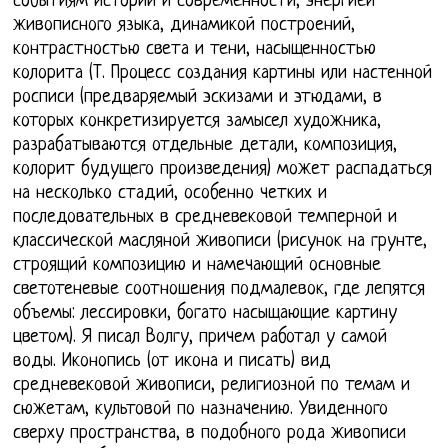
событиям истории и современности, энергией
живописного языка, динамикой построений,
контрастностью света и тени, насыщенностью
колорита (Т. Процесс создания картины или настенной
росписи (предваряемый эскизами и этюдами, в
которых конкретизируется замысел художника,
разрабатываются отдельные детали, композиция,
колорит будущего произведения) может распадаться
на несколько стадий, особенно четких и
последовательных в средневековой темперной и
классической масляной живописи (рисунок на грунте,
строящий композицию и намечающий основные
светотеневые соотношения подмалевок, где лепятся
объемы: лессировки, богато насыщающие картину
цветом). Я писал Волгу, причем работал у самой
воды. Иконопись (от икона и писать) вид
средневековой живописи, религиозной по темам и
сюжетам, культовой по назначению. Увиденного
сверху пространства, в подобного рода живописи