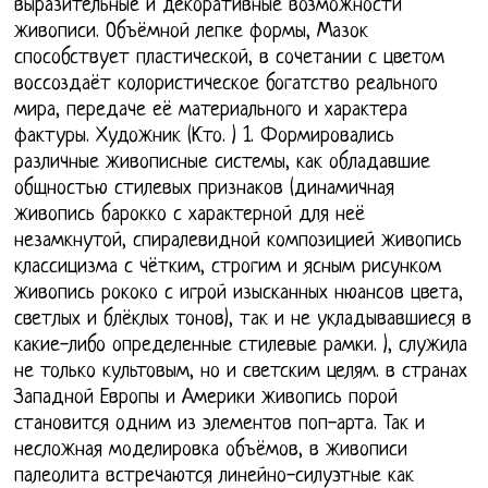
выразительные и декоративные возможности
живописи. Объёмной лепке формы, Мазок
способствует пластической, в сочетании с цветом
воссоздаёт колористическое богатство реального
мира, передаче её материального и характера
фактуры. Художник (Кто. ) 1. Формировались
различные живописные системы, как обладавшие
общностью стилевых признаков (динамичная
живопись барокко с характерной для неё
незамкнутой, спиралевидной композицией живопись
классицизма с чётким, строгим и ясным рисунком
живопись рококо с игрой изысканных нюансов цвета,
светлых и блёклых тонов), так и не укладывавшиеся в
какие-либо определенные стилевые рамки. ), служила
не только культовым, но и светским целям. в странах
Западной Европы и Америки живопись порой
становится одним из элементов поп-арта. Так и
несложная моделировка объёмов, в живописи
палеолита встречаются линейно-силуэтные как