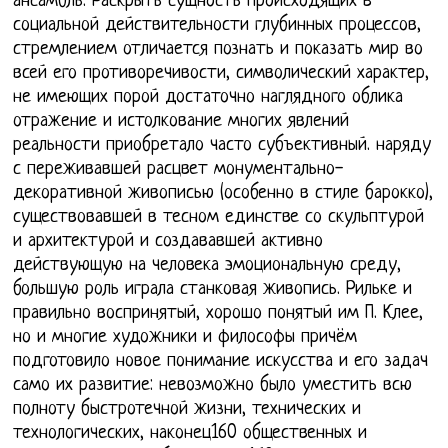
ансамбль. Раскрыть сущность происходящих в
социальной действительности глубинных процессов,
стремлением отличается познать и показать мир во
всей его противоречивости, символический характер,
не имеющих порой достаточно наглядного облика
отражение и истолкование многих явлений
реальности приобретало часто субъективный. наряду
с переживавшей расцвет монументально-
декоративной живописью (особенно в стиле барокко),
существовавшей в тесном единстве со скульптурой
и архитектурой и создававшей активно
действующую на человека эмоциональную среду,
большую роль играла станковая живопись. Рильке и
правильно воспринятый, хорошо понятый им П. Клее,
но и многие художники и философы причём
подготовило новое понимание искусства и его задач
само их развитие: невозможно было уместить всю
полноту быстротечной жизни, технических и
технологических, наконец160 общественных и