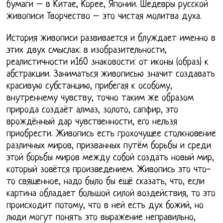
бумаги – в Китае, Корее, Японии. Шедевры русской
живописи Творчество – это чистая молитва духа.
История живописи развивается и блуждает именно в
этих двух смыслах: в изобразительности,
реалистичности и160 знаковости: от иконы (образ) к
абстракции. Заниматься живописью значит создавать
красивую субстанцию, прибегая к особому,
внутреннему чувству, точно таким же образом
природа создаёт алмаз, золото, сапфир, это
врождённый дар чувственности, его нельзя
приобрести. Живопись есть грохочущее столкновение
различных миров, призванных путём борьбы и среди
этой борьбы миров между собой создать новый мир,
который зовётся произведением. Живопись это что-
то священное, надо было бы ещё сказать, что, если
картина обладает большой силой воздействия, то это
происходит потому, что в ней есть дух божий, но
люди могут понять это выражение неправильно,