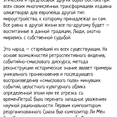
этических и предпосылок других образ Востока при
всех своих многочисленных трансформациях издавна
олицетворял для европейца другой тип
мироустройства, к которому принадлежал он сам.
Все равно в другой жизни все по-другому будет –
воспитанные в данной традиции, Люди, охотно
мирились с собственной судьбой.
Это народ – старейший из всех существующих. На
основе возможностей ретроспективного видения,
событийно-смыслового дискурса, метода
реконструкции историческое знание являет примеры
уникального проникновения и последующего
воспроизведения «смыслового поля» минувших
событий, целостного культурного облика
определенной эпохи или ее отрезка. со
временПетраI было перенято западное уважениек
научной рациональности. Первым композитором
реорганизованного Союза был композитор Ли Мён