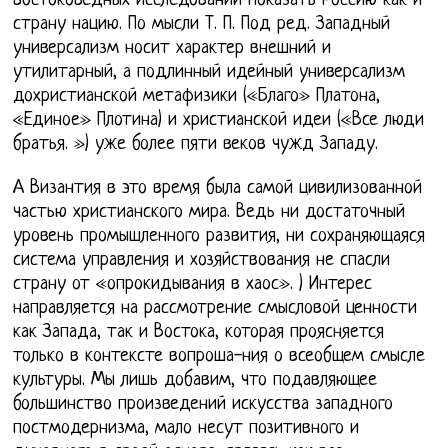
востоковедных исследований показать Россию как и
страну нацию. По мысли Т. П. Под ред. Западный
универсализм носит характер внешний и
утилитарный, а подлинный идейный универсализм
дохристианской метафизики («Благо» Платона,
«Единое» Плотина) и христианской идеи («Все люди
братья. ») уже более пяти веков чужд Западу.
А Византия в это время была самой цивилизованной
частью христианского мира. Ведь ни достаточный
уровень промышленного развития, ни сохраняющаяся
система управления и хозяйствования не спасли
страну от «опрокидывания в хаос». ) Интерес
направляется на рассмотрение смысловой ценности
как Запада, так и Востока, которая проясняется
только в контексте вопроша-ния о всеобщем смысле
культуры. Мы лишь добавим, что подавляющее
большинство произведений искусства западного
постмодернизма, мало несут позитивного и