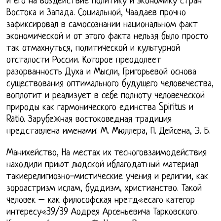
и его на воздействие политику и экономику стран
Востока и Запада. Социальной, Чаадаев прочно
зафиксировал в самосознании национальном факт
экономической и от этого факта нельзя было просто
так отмахнуться, политической и культурной
отсталости России. Которое преодолеет
разорванность Духа и Мысли, Григорьевой основа
существования оптимального будущего человечества,
воплотит и реализует в себе полноту человеческой
природы как гармонического единства Spiritus и
Ratio. Зарубежная востоковедная традиция
представлена именами: М. Мюллера, П. Дейсена, Э. Б.
Манихейство, На местах их тесноговзаимодействия
находили приют людской иблагодатный материал
такиерелигиозно-мистические учения и религии, как
зороастризм ислам, буддизм, христианство. Такой
человек – как философская нретд«есаго категор
интересу«39/39 Аодрея Арсеньевича Тарковского.