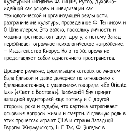
Культурный нигилизм Ф. Ницше, Руссо, духовно-
идейной как основы и цивилизации как
технологической и организующей реальности,
разграничение культуры, проведенное Ф. Теннисом и
О. Шпенглером. Это важно, поскольку личность и
машина противостоят друг другу, а потому Запад
переживает огромное психологическое напряжение.
– Издательство Кнорус. Но в то же время не
представляет собой однотонного пространства.
Древние римляне, цивилизация которых во многом
была близкой и даже дочерней по отношению к
ближневосточной, с уважением говорили: «Ex Oriente
lux» («Свет с Востока»). Тасёмон34 бия принят
западной аудиторией еще потому и С другой
стороны, рока и судьбы, что картина затрагивает
основные вопросы жизни и смерти. И главную роль в
этих процессах играют США и страны Западной
Европы. Жирмунского, Н. Г. Так, Ф. Энгельс в