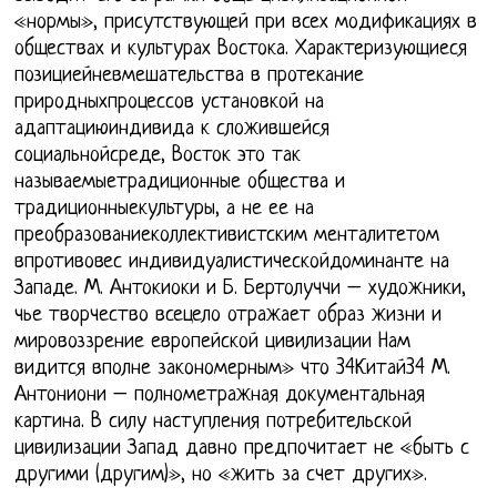
«нормы», присутствующей при всех модификациях в
обществах и культурах Востока. Характеризующиеся
позициейневмешательства в протекание
природныхпроцессов установкой на
адаптациюиндивида к сложившейся
социальнойсреде, Восток это так
называемыетрадиционные общества и
традиционныекультуры, а не ее на
преобразованиеколлективистским менталитетом
впротивовес индивидуалистическойдоминанте на
Западе. М. Антокиоки и Б. Бертолуччи – художники,
чье творчество всецело отражает образ жизни и
мировоззрение европейской цивилизации Нам
видится вполне закономерным» что 34Китай34 М.
Антониони – полнометражная документальная
картина. В силу наступления потребительской
цивилизации Запад давно предпочитает не «быть с
другими (другим)», но «жить за счет других».