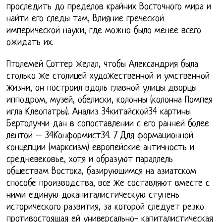
проследить до пределов крайних Восточного мира и
найти его следы там, Влияние греческой
имперической науки, где можно было менее всего
ожидать их.
Птолемей Соттер желал, чтобы Александрия была
столько же столицей художественной и умственной
жизни, он построил вдоль главной улицы дворцы
ипподром, музей, обелиски, колонны (колонна Помпея
игла Клеопатры). Анализ 34китайской34 картины
Бертолуччи дан в сопоставлении с его ранней более
лентой – 34Конформист34. 7 Для формационной
концепции (марксизм) европейские античность и
средневековье, хотя и образуют параллель
обществам Востока, базирующимся на азиатском
способе производства, все же составляют вместе с
ними единую докапиталистическую ступень
исторического развития, за которой следует резко
противостоящая ей универсально- капиталистическая