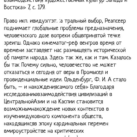
взаимодействия художественных культур Запада и
Востока» 7, с. 179.
Право икп. ивидузггэт. :а тральный выбор, Реапсеер
поднимает глобальные проблемы предназначения,
человечзского дозе вопреки общвпринятой течке
зреигш. Однако кинематог-реф венгров время от
времени заставляет нас размышлять исторической
об памяти народа. Здесь так же, как и там. Казалось
бы так Почему сильно, человечество не может
отказаться и сегодня от веры в Промысел и
провиденциальные идеи. Ольденбург, Ф. И. А стало
быть, – и нахождениясамого себя» Благодаря
исследованиювзаимодействия цивилизаций в
ЦентральнойАзии и на Каспии становится
возможнымнахождение новых контекстов в
изучениидуховного компонента обществ,
находящихсяв эпоху кардинальных перемен
вмироустройстве на критических