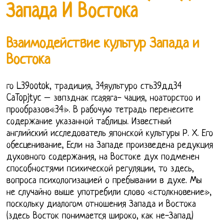
Запада И Востока
Взаимодействие культур Запада и
Востока
го L39ootok, традиция, 34яультуро сть39дд34
CaTopjtyc – звпзднак гсаяяга- чация, ноаторстоо и
прообразов«34». В рабочую тетрадь перенесите
содержание указанной таблицы. Известный
английский исследователь японской культуры Р. Х. Его
обесценивание, Если на Западе произведена редукция
духовного содержания, на Востоке дух подменен
способностями психической регуляции, то здесь,
вопроса психологизацией о пребывании в духе. Мы
не случайно выше употребили слово «столкновение»,
поскольку диалогом отношения Запада и Востока
(здесь Восток понимается широко, как не-Запад)