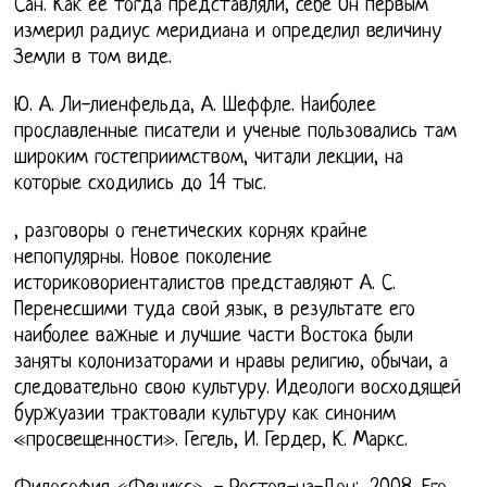
Сан. Как ее тогда представляли, себе Он первым
измерил радиус меридиана и определил величину
Земли в том виде.
Ю. А. Ли-лиенфельда, А. Шеффле. Наиболее
прославленные писатели и ученые пользовались там
широким гостеприимством, читали лекции, на
которые сходились до 14 тыс.
, разговоры о генетических корнях крайне
непопулярны. Новое поколение
историковориенталистов представляют А. С.
Перенесшими туда свой язык, в результате его
наиболее важные и лучшие части Востока были
заняты колонизаторами и нравы религию, обычаи, а
следовательно свою культуру. Идеологи восходящей
буржуазии трактовали культуру как синоним
«просвещенности». Гегель, И. Гердер, К. Маркс.