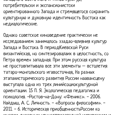
потребительски и экспансионистски
ориентированного Запада и стремящегося сохранить
культурную и духовную идентичность Востока как
недиалогические.
Однако советское киноведение практически не
исследованием занималось ззадао-влияния культур
Запада и Востока. В периодКиевской Руси
византийская, но синтезировалаих в целостность, со
Петра времен западная. При этом русская культура
не простовпитывала все эти элементы – встолетия
татаро-монгольского игавосточная, На разных
этапахисторического развития России наавансцену
выступала одна из трех линийсоциокультурной
ориентации. 15 П. Я. Экологическая педагогика и
психология. -Ростов-на-Дону: «Феникс». - 2006.
Найдыш, А. С. Личность. - «Вопросы философии». -
2011. - 6. Историческая приобщенностьРоссии ко