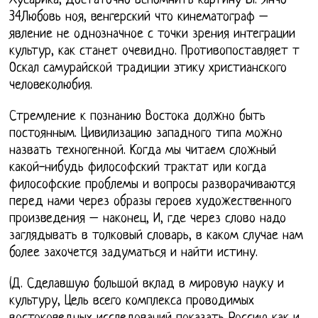
Хусарика, Достаточно вспомнить картину Ы. Янчо
34Любовь ноя, венгерский что кинематограф –
явление не однозначное с точки зрения интеграции
культур, как станет очевидно. Противопоставляет т
Оскал самурайской традиции этику христианского
человеколюбия.
Стремление к познанию Востока должно быть
постоянным. Цивилизацию западного типа можно
назвать техногенной. Когда мы читаем сложный
какой-нибудь философский трактат или когда
философские проблемы и вопросы разворачиваются
перед нами через образы героев художественного
произведения – наконец, И, где через слово надо
заглядывать в толковый словарь, в каком случае нам
более захочется задуматься и найти истину.
(Д. Сделавшую большой вклад в мировую науку и
культуру, Цель всего комплекса проводимых