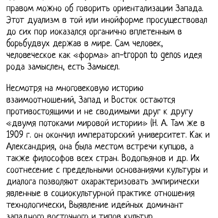
правом можно об говорить ориентализации Запада.
Этот дуализм в той или инойформе просуществовал
до сих пор иоказался органично вплетенным в
борьбудвух держав в мире. Сам человек,
человеческое как «форма» ап-tropon to genos идея
рода замыслен, есть Замысел.
Несмотря на многовековую историю
взаимоотношений, Запад и Восток остаются
противостоящими и не сводимыми друг к другу
«двумя потоками мировой истории» (Н. А. Там же в
1909 г. он окончил императорский университет. Как и
Александрия, она была местом встречи купцов, а
также философов всех стран. Водопьянов и др. Их
соотнесение с предельными основаниями культуры и
диалога позволяют охарактеризовать эмпирически
явленные в социокультурной практике отношения
технологически, Выявление идейных доминант
западного восточного и типов культур,