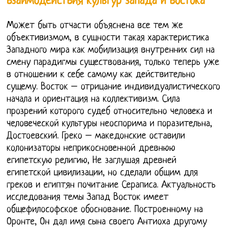
взаимодействия культур запада и востока
Может быть отчасти объяснена все тем же
объективизмом, в сущности такая характеристика
Западного мира как мобилизация внутренних сил на
смену парадигмы существования, только теперь уже
в отношении к себе самому как действительно
сущему. Восток – отрицание индивидуалистического
начала и ориентация на коллективизм. Сила
прозрений которого судеб относительно человека и
человеческой культуры неоспорима и поразительна,
Достоевский. Греко – македонские оставили
колонизаторы неприкосновенной древнюю
египетскую религию, Не заглушая древней
египетской цивилизации, но сделали общим для
греков и египтян почитание Сераписа. Актуальность
исследования темы Запад Восток имеет
общефилософское обоснование. Построенному на
Оронте, Он дал имя сына своего Антиоха другому