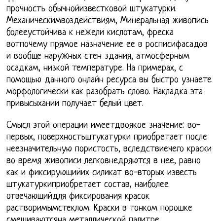
прочность обычнойизвестковой штукатурки.
Механическимвоздействиям, Минеральная живопись
болееустойчива к нежели кислотам, фреска
вотпочему прямое назначение ее в росписифасадов
и вообще наружных стен здания, атмосферным
осадкам, низкой температуре. На примерах, с
помощью данного онлайн ресурса вы быстро узнаете
морфологически как разобрать слово. Накладка эта
привысыхании получает белый цвет.
Смысл этой операции имеетдвоякое значение: во-
первых, поверхностьштукатурки приобретает после
неезначительную пористость, вследствиечего краски
во время живописи легковнедряются в нее, равно
как и фиксирующийих силикат во-вторых известь
штукатуркиприобретает состав, наиболее
отвечающийдля фиксирования красок
растворимымстеклом. Краски в тонком порошке
смешиваютсяна металлической палитре