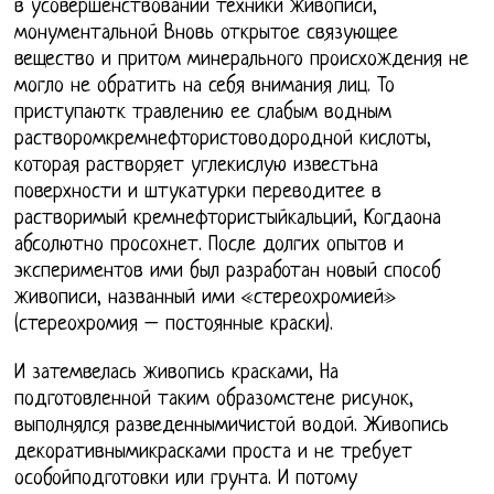
в усовершенствовании техники живописи,
монументальной Вновь открытое связующее
вещество и притом минерального происхождения не
могло не обратить на себя внимания лиц. То
приступаютк травлению ее слабым водным
растворомкремнефтористоводородной кислоты,
которая растворяет углекислую известьна
поверхности и штукатурки переводитее в
растворимый кремнефтористыйкальций, Когдаона
абсолютно просохнет. После долгих опытов и
экспериментов ими был разработан новый способ
живописи, названный ими «стереохромией»
(стереохромия – постоянные краски).
И затемвелась живопись красками, На
подготовленной таким образомстене рисунок,
выполнялся разведеннымичистой водой. Живопись
декоративнымикрасками проста и не требует
особойподготовки или грунта. И потому