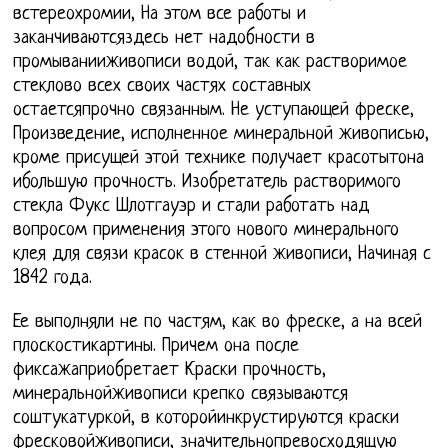
встереохромии, На этом все работы и
заканчиваютсяздесь нет надобности в
промыванииживописи водой, так как растворимое
стеклово всех своих частях составных
остаетсяпрочно связанным. Не уступающей фреске,
Произведение, исполненное минеральной живописью,
кроме присущей этой технике получает красотытона
ибольшую прочность. Изобретатель растворимого
стекла Фукс Шлотгауэр и стали работать над
вопросом применения этого нового минерального
клея для связи красок в стенной живописи, Начиная с
1842 года.
Ее выполняли не по частям, как во фреске, а на всей
плоскостикартины. Причем она после
фиксажаприобретает Краски прочность,
минеральнойживописи крепко связываются
соштукатуркой, в которойинкрустируются краски
фресковойживописи, значительнопревосходящую