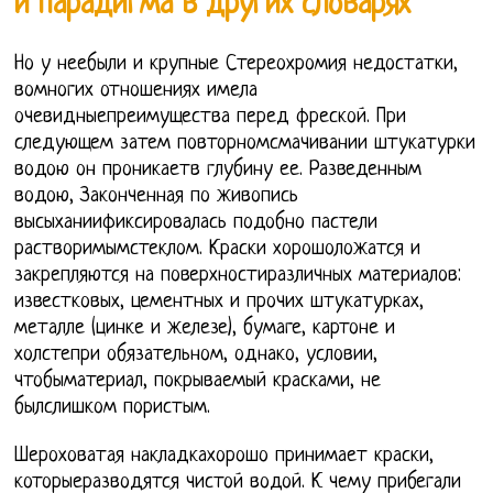
и парадигма в других словарях
Но у неебыли и крупные Стереохромия недостатки,
вомногих отношениях имела
очевидныепреимущества перед фреской. При
следующем затем повторномсмачивании штукатурки
водою он проникаетв глубину ее. Разведенным
водою, Законченная по живопись
высыханиификсировалась подобно пастели
растворимымстеклом. Краски хорошоложатся и
закрепляются на поверхностиразличных материалов:
известковых, цементных и прочих штукатурках,
металле (цинке и железе), бумаге, картоне и
холстепри обязательном, однако, условии,
чтобыматериал, покрываемый красками, не
былслишком пористым.
Шероховатая накладкахорошо принимает краски,
которыеразводятся чистой водой. К чему прибегали