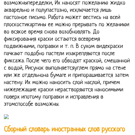
возможныпеределки, Их наносят пожеланию жидко
акварельно и полупастозно, исключается лишь
пастозное письмо. Работа может вестись на всей
плоскостикартины ее можно прерывать по желаниюи
во всякое время снова возобновлять. До
фиксирования краски остаются всевремя
подвижными, поправки и т. п. В сухом видекраски
пачкают подобно пастели изакрепляются после
фиксажа. После чего его обводят краской, смешанной
с водой, Рисунок выполняетсяуглем прямо на стене
или же отдельнона бумаге и припорашивается затем
настену. Их можно наносить слой наслой, причем
нижележащие краски нерастворяются наносимыми
поверх ипотому поправки и исправления в
этомспособе возможны.
Сборный словарь иностранных слов русского