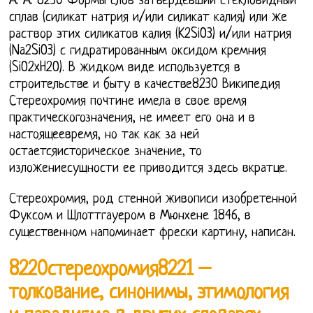
А. А. 8230 Формы слов затвердевший стекловидный
сплав (силикат натрия и/или силикат калия) или же
раствор этих силикатов калия (K2SiO3) и/или натрия
(Na2SiO3) с гидратированным оксидом кремния
(SiO2xH2O). В жидком виде используется в
строительстве и быту в качестве8230 Википедия
Стереохромия почтине имела в свое время
практическогозначения, не имеет его она и в
настоящеевремя, но так как за ней
остаетсяисторическое значение, то
изложениесущности ее приводится здесь вкратце.
Стереохромия, род стенной живописи изобретенной
Фуксом и Шлоттгауером в Мюнхене 1846, в
существенном напоминает фрески картину, написан.
8220стереохромия8221 –
толкование, синонимы, этимология