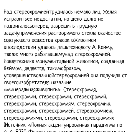
Над стереохромиейтрудилось немало лиц, желая
исправитьее недостатки, но дело долго не
подвигалосьвперед разрешить трудную
задачуприменения растворимого стекла вкачестве
связующего вещества красок вживописи
впоследствии удалось лишьтехнологу А. Кейму,
также много работавшемунад стереохромией.
Новаятехника монументальной живописи, созданная
Кеймом, является, такимобразом,
усовершенствованнойстереохромией она получила от
своегоизобретателя название
«минеральнаяживопись». Стереохромия,
стереохромии, стереохромии, стереохромий,
стереохромии, стереохромиям, стереохромию,
стереохромии, стереохромией, стереохромиею,
стереохромиями, стереохромии, стереохромиях
(Источник: «Полная акцентуированная парадигма по