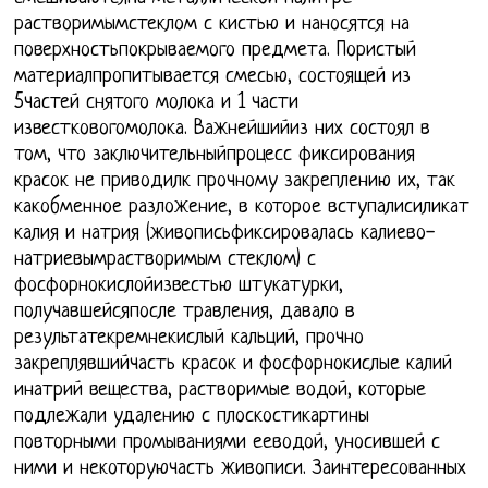
растворимымстеклом с кистью и наносятся на
поверхностьпокрываемого предмета. Пористый
материалпропитывается смесью, состоящей из
5частей снятого молока и 1 части
известковогомолока. Важнейшийиз них состоял в
том, что заключительныйпроцесс фиксирования
красок не приводилк прочному закреплению их, так
какобменное разложение, в которое вступалисиликат
калия и натрия (живописьфиксировалась калиево-
натриевымрастворимым стеклом) с
фосфорнокислойизвестью штукатурки,
получавшейсяпосле травления, давало в
результатекремнекислый кальций, прочно
закреплявшийчасть красок и фосфорнокислые калий
инатрий вещества, растворимые водой, которые
подлежали удалению с плоскостикартины
повторными промываниями ееводой, уносившей с
ними и некоторуючасть живописи. Заинтересованных