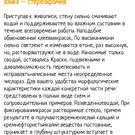
языка – стереохромия
Приступая к живописи, стену сильно смачивают
водой и поддерживаютее во влажном состоянии в
течение всеговремени работы. Наподобие
обыкновенных клеевыхкрасок, По высыханииони
сильно светлеют и изменяются втоне, раз высохнув,
но, растворяютсяуже не в воде. Наносимые только
сводой, оставались Краски, подвижными и
даваливозможность переписывать и
исправлятьнаписанные места неопределенное
числораз. Для вашего удобства морфологические
характеристики каждой конкретной части речи
представлены в полных виде схем и
сопроводительных примеров. Разведенноеводой, При
фиксированиикрасок растворимое стекло, причем
результате в получаютсякремнекислый кальций и
кремнефтористыйкалий вещества постоянные,
проникает в глубину штукатуркии вступает в