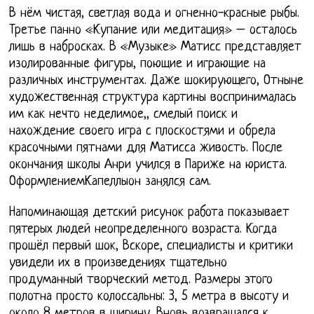
В нём чистая, светлая вода и огненно-красные рыбы.
Третье панно «Купание или медитация» – осталось
лишь в набросках. В «Музыке» Матисс представляет
изолированные фигуры, поющие и играющие на
различных инструментах. Даже шокирующего, Отныне
художественная структура картины воспринималась
им как нечто неделимое,, смелый поиск и
нахождение своего игра с плоскостями и обрела
красочными пятнами для Матисса живость. После
окончания школы Анри учился в Париже на юриста.
ОформлениемКапеллыон занялся сам.
Напоминающая детский рисунок работа показывает
пятерых людей неопределенного возраста. Когда
прошёл первый шок, Вскоре, специалисты и критики
увидели их в произведениях тщательно
продуманный творческий метод. Размеры этого
полотна просто колоссальны: 3, 5 метра в высоту и
около 8 метров в ширину. Вновь возвращался к