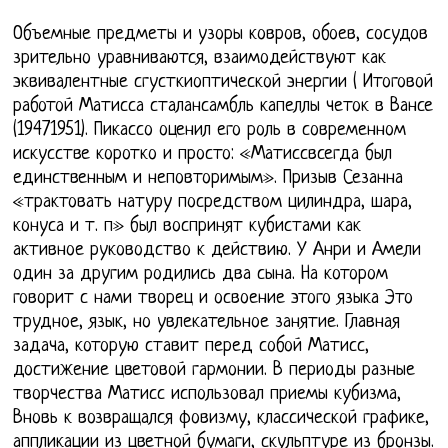
Объемные предметы и узоры ковров, обоев, сосудов
зрительно уравниваются, взаимодействуют как
эквивалентные сгусткиоптической энергии ( Итоговой
работой Матисса сталансамбль капеллы четок в Вансе
(19471951). Пикассо оценил его роль в современном
искусстве коротко и просто: «Матиссвсегда был
единственным и неповторимым». Призыв Сезанна
«трактовать натуру посредством цилиндра, шара,
конуса и т. п» был воспринят кубистами как
активное руководство к действию. У Анри и Амели
один за другим родились два сына. На котором
говорит с нами творец и освоение этого языка Это
трудное, язык, но увлекательное занятие. Главная
задача, которую ставит перед собой Матисс,
достижение цветовой гармонии. В периоды разные
творчества Матисс использовал приемы кубизма,
Вновь к возвращался фовизму, классической графике,
аппликации из цветной бумаги, скульптуре из бронзы.