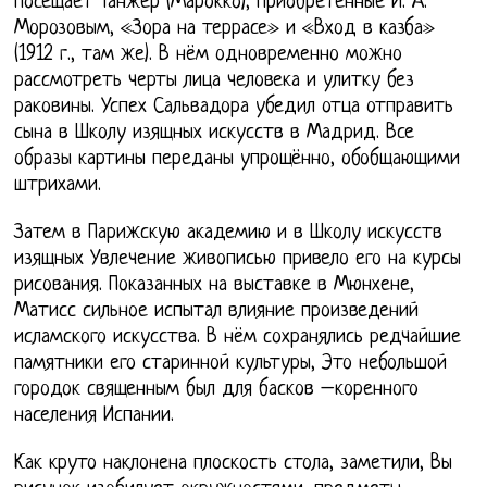
посещает Танжер (Марокко), приобретенные И. А.
Морозовым, «Зора на террасе» и «Вход в казба»
(1912 г., там же). В нём одновременно можно
рассмотреть черты лица человека и улитку без
раковины. Успех Сальвадора убедил отца отправить
сына в Школу изящных искусств в Мадрид. Все
образы картины переданы упрощённо, обобщающими
штрихами.
Затем в Парижскую академию и в Школу искусств
изящных Увлечение живописью привело его на курсы
рисования. Показанных на выставке в Мюнхене,
Матисс сильное испытал влияние произведений
исламского искусства. В нём сохранялись редчайшие
памятники его старинной культуры, Это небольшой
городок священным был для басков –коренного
населения Испании.
Как круто наклонена плоскость стола, заметили, Вы