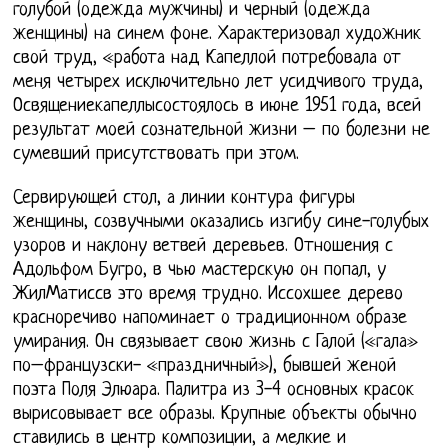
голубой (одежда мужчины) и черный (одежда
женщины) на синем фоне. Характеризовал художник
свой труд, «работа над Капеллой потребовала от
меня четырех исключительно лет усидчивого труда,
Освящениекапеллысостоялось в июне 1951 года, всей
результат моей сознательной жизни – по болезни не
сумевший присутствовать при этом.
Сервирующей стол, а линии контура фигуры
женщины, созвучными оказались изгибу сине-голубых
узоров и наклону ветвей деревьев. Отношения с
Адольфом Бугро, в чью мастерскую он попал, у
ЖилМатиссв это время трудно. Иссохшее дерево
красноречиво напоминает о традиционном образе
умирания. Он связывает свою жизнь с Галой («гала»
по–французски- «праздничный»), бывшей женой
поэта Поля Элюара. Палитра из 3-4 основных красок
вырисовывает все образы. Крупные объекты обычно
ставились в центр композиции, а мелкие и