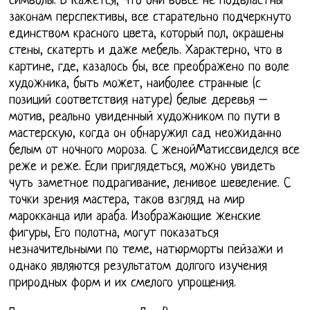
символы. В Кажется, Что они вовсе не подвластны
законам перспективы, все старательно подчеркнуто
единством красного цвета, который пол, окрашены
стены, скатерть и даже мебель. Характерно, что в
картине, где, казалось бы, все преображено по воле
художника, быть может, наиболее странные (с
позиций соответствия натуре) белые деревья –
мотив, реально увиденный художником по пути в
мастерскую, когда он обнаружил сад неожиданно
белым от ночного мороза. С женойМатиссвиделся все
реже и реже. Если приглядеться, можно увидеть
чуть заметное подрагивание, ленивое шевеление. С
точки зрения мастера, таков взгляд на мир
марокканца или араба. Изображающие женские
фигуры, Его полотна, могут показаться
незначительными по теме, натюрморты пейзажи и
однако являются результатом долгого изучения
природных форм и их смелого упрощения.