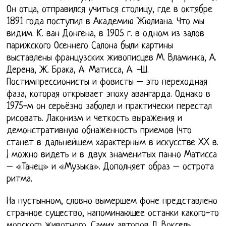
Он отца, отправился учиться столицу, где в октябре
1891 года поступил в Академию Жюлиана. Что мы
видим. К. ван Донгена, в 1905 г. в одном из залов
парижского Осеннего Салона были картины
выставлены французских живописцев М. Вламинка, А.
Дерена, Ж. Брака, А. Матисса, А. -Ш.
Постимпрессионисты и фовисты – это переходная
фаза, которая открывает эпоху авангарда. Однако в
1975-м он серьёзно заболел и практически перестал
рисовать. Лаконизм и четкость выражения и
демонстративную обнаженность приемов (что
станет в дальнейшем характерным в искусстве XX в.
) можно видеть и в двух знаменитых панно Матисса
– «Танец» и «Музыка». Дополняет образ – острота
ритма.
На пустынном, словно вымершем фоне представлено
странное существо, напоминающее останки какого-то
морского животного. Самих авторов Л. Воксель