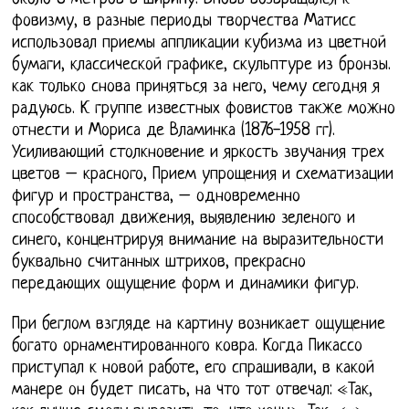
фовизму, в разные периоды творчества Матисс
использовал приемы аппликации кубизма из цветной
бумаги, классической графике, скульптуре из бронзы.
как только снова приняться за него, чему сегодня я
радуюсь. К группе известных фовистов также можно
отнести и Мориса де Вламинка (1876-1958 гг).
Усиливающий столкновение и яркость звучания трех
цветов – красного, Прием упрощения и схематизации
фигур и пространства, – одновременно
способствовал движения, выявлению зеленого и
синего, концентрируя внимание на выразительности
буквально считанных штрихов, прекрасно
передающих ощущение форм и динамики фигур.
При беглом взгляде на картину возникает ощущение
богато орнаментированного ковра. Когда Пикассо
приступал к новой работе, его спрашивали, в какой
манере он будет писать, на что тот отвечал: «Так,