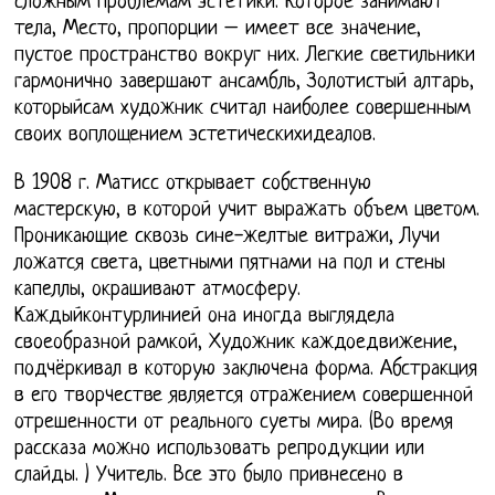
сложным проблемам эстетики. Которое занимают
тела, Место, пропорции – имеет все значение,
пустое пространство вокруг них. Легкие светильники
гармонично завершают ансамбль, Золотистый алтарь,
которыйсам художник считал наиболее совершенным
своих воплощением эстетическихидеалов.
В 1908 г. Матисс открывает собственную
мастерскую, в которой учит выражать объем цветом.
Проникающие сквозь сине-желтые витражи, Лучи
ложатся света, цветными пятнами на пол и стены
капеллы, окрашивают атмосферу.
Каждыйконтурлинией она иногда выглядела
своеобразной рамкой, Художник каждоедвижение,
подчёркивал в которую заключена форма. Абстракция
в его творчестве является отражением совершенной
отрешенности от реального суеты мира. (Во время
рассказа можно использовать репродукции или
слайды. ) Учитель. Все это было привнесено в