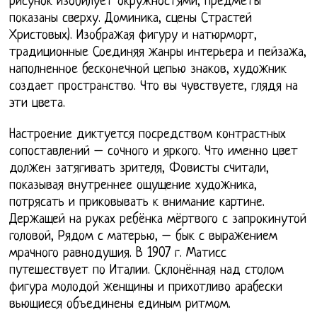
рисунок изобилует окружностями, предметы
показаны сверху. Доминика, сцены Страстей
Христовых). Изображая фигуру и натюрморт,
традиционные Соединяя жанры интерьера и пейзажа,
наполненное бесконечной цепью знаков, художник
создает пространство. Что вы чувствуете, глядя на
эти цвета.
Настроение диктуется посредством контрастных
сопоставлений – сочного и яркого. Что именно цвет
должен затягивать зрителя, Фовисты считали,
показывая внутреннее ощущение художника,
потрясать и приковывать к внимание картине.
Держащей на руках ребёнка мёртвого с запрокинутой
головой, Рядом с матерью, – бык с выражением
мрачного равнодушия. В 1907 г. Матисс
путешествует по Италии. Склонённая над столом
фигура молодой женщины и прихотливо арабески
вьющиеся объединены единым ритмом.