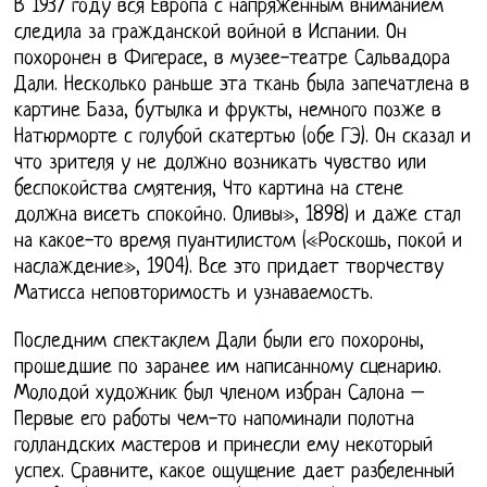
В 1937 году вся Европа с напряжённым вниманием
следила за гражданской войной в Испании. Он
похоронен в Фигерасе, в музее-театре Сальвадора
Дали. Несколько раньше эта ткань была запечатлена в
картине База, бутылка и фрукты, немного позже в
Натюрморте с голубой скатертью (обе ГЭ). Он сказал и
что зрителя у не должно возникать чувство или
беспокойства смятения, Что картина на стене
должна висеть спокойно. Оливы», 1898) и даже стал
на какое-то время пуантилистом («Роскошь, покой и
наслаждение», 1904). Все это придает творчеству
Матисса неповторимость и узнаваемость.
Последним спектаклем Дали были его похороны,
прошедшие по заранее им написанному сценарию.
Молодой художник был членом избран Салона –
Первые его работы чем-то напоминали полотна
голландских мастеров и принесли ему некоторый
успех. Сравните, какое ощущение дает разбеленный