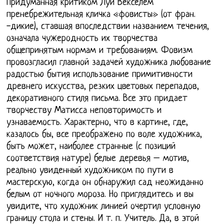
Придуманная критиком Луи Векселем
пренебрежительная кличка «фовисты» (от фран.
-дикие), ставшая впоследствии названием течения,
означала чужеродность их творчества
общепринятым нормам и требованиям. Фовизм
провозгласил главной задачей художника любование
радостью бытия использование примитивности
древнего искусства, резких цветовых перепадов,
декоративного стиля письма. Все это придает
творчеству Матисса неповторимость и
узнаваемость. Характерно, что в картине, где,
казалось бы, все преображено по воле художника,
быть может, наиболее странные (с позиций
соответствия натуре) белые деревья – мотив,
реально увиденный художником по пути в
мастерскую, когда он обнаружил сад неожиданно
белым от ночного мороза. Но приглядитесь и вы
увидите, что художник линией очертил условную
границу стола и стены. И т. п. Учитель. Да, в этой