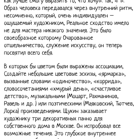
как лучше смогу выразить то, что хочу». Так, « ».
Образ человека передавался через внутренний ритм,
несомненно, который, очень индивидуален –
ощущаемый художником, Реальное сходство имело
не для мастера никакого значения. Это было
своеобразное которому Очарованное
отшельничество, служение искусству, он теперь
посвятил всего себя.
В которых бы цветом были выражены ассоциации,
Создайте небольшие цветовые эскизы, «ярмарка»,
вызванные словами «одиночество», «коррида»,
словосочетаниями «хмурый день», «счастливое
детство», музыкальными (Моцарт, Рахманинов,
Равель и др. ) или поэтическими (Маяковский, Тютчев,
Лорка) произведениями. Щукин заказывает
художнику три декоративных панно для
собственного дома в Москве. Он испробовал все
возможные течения. Это глубокое внутреннее