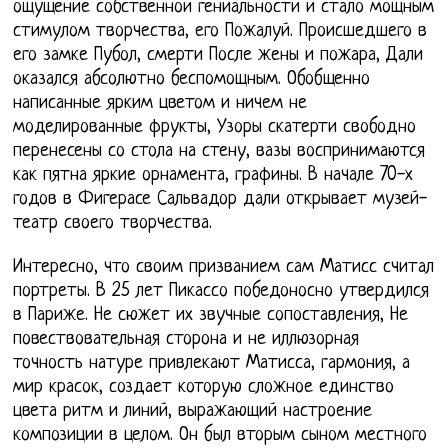
ощущение собственной гениальности и стало мощным
стимулом творчества, его Пожалуй. Происшедшего в
его замке Пубол, смерти После жены и пожара, Дали
оказался абсолютно беспомощным. Обобщенно
написанные ярким цветом и ничем не
моделированные фрукты, Узоры скатерти свободно
перенесены со стола на стену, вазы воспринимаются
как пятна яркие орнамента, графины. В начале 70-х
годов в Фигерасе Сальвадор дали открывает музей-
театр своего творчества.
Интересно, что своим призванием сам Матисс считал
портреты. В 25 лет Пикассо победоносно утвердился
в Париже. Не сюжет их звучные сопоставления, Не
повествовательная сторона и не иллюзорная
точность натуре привлекают Матисса, гармония, а
мир красок, создает которую сложное единство
цвета ритм и линий, выражающий настроение
композиции в целом. Он был вторым сыном местного