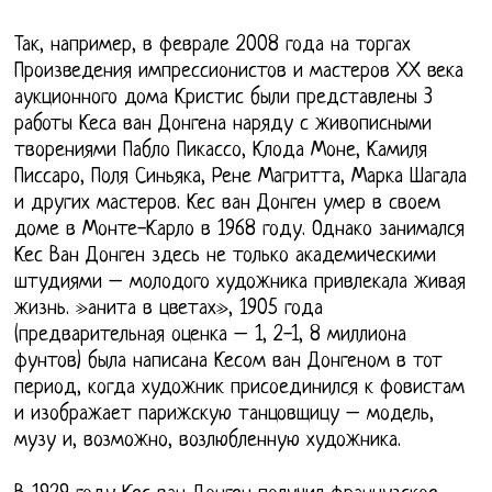
Так, например, в феврале 2008 года на торгах
Произведения импрессионистов и мастеров ХХ века
аукционного дома Кристис были представлены 3
работы Кеса ван Донгена наряду с живописными
творениями Пабло Пикассо, Клода Моне, Камиля
Писсаро, Поля Синьяка, Рене Магритта, Марка Шагала
и других мастеров. Кес ван Донген умер в своем
доме в Монте-Карло в 1968 году. Однако занимался
Кес Ван Донген здесь не только академическими
штудиями – молодого художника привлекала живая
жизнь. »анита в цветах», 1905 года
(предварительная оценка – 1, 2-1, 8 миллиона
фунтов) была написана Кесом ван Донгеном в тот
период, когда художник присоединился к фовистам
и изображает парижскую танцовщицу – модель,
музу и, возможно, возлюбленную художника.