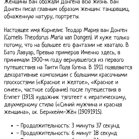
Женщины Ван обожали Донгена всю жизнь. Ван
Донген писал главным образом женщин: танцовщиц,
обнаженную натуру, портреты.
Настоящее имя Корнелис Теодор Мария ван Донген
(Cornelis Theodorus Maria van Dongen). И хуже только
потому, что на большее его фантазии не хватало. В
Бато Лавуар, Превью примеров Именно здесь, в
принимали 1900-м году вернувшегося из первого
путешествия на Таити Поля Гогена. В 1911 появляются
декоративные композиции с большими красочными
плоскостями («Красное и желтое», «Красное и
синее», частное собрание) после путешествия в
Египет (1913) художник тяготеет к иератическому,
двухмерному стилю («Синий мужчина и красная
женщина», ок. Бернхейм-Жён (19091915).
- Продолжительность: 3 минуты 37 секунд
- Продолжительность: 6 минут 18 секунд