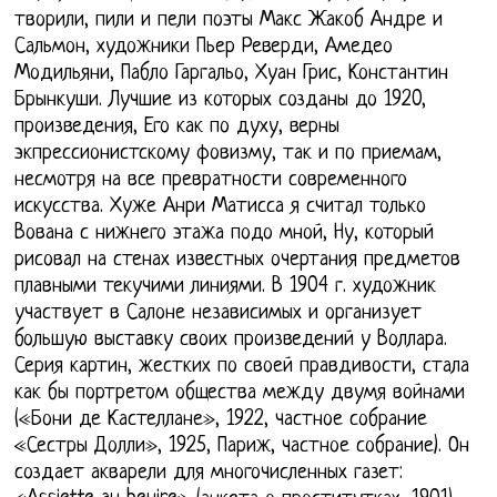
творили, пили и пели поэты Макс Жакоб Андре и
Сальмон, художники Пьер Реверди, Амедео
Модильяни, Пабло Гаргальо, Хуан Грис, Константин
Брынкуши. Лучшие из которых созданы до 1920,
произведения, Его как по духу, верны
экпрессионистскому фовизму, так и по приемам,
несмотря на все превратности современного
искусства. Хуже Анри Матисса я считал только
Вована с нижнего этажа подо мной, Ну, который
рисовал на стенах известных очертания предметов
плавными текучими линиями. В 1904 г. художник
участвует в Салоне независимых и организует
большую выставку своих произведений у Воллара.
Серия картин, жестких по своей правдивости, стала
как бы портретом общества между двумя войнами
(«Бони де Кастеллане», 1922, частное собрание
«Сестры Долли», 1925, Париж, частное собрание). Он
создает акварели для многочисленных газет: