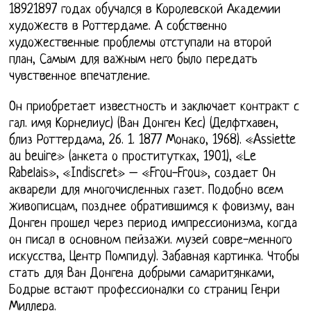
18921897 годах обучался в Королевской Академии
художеств в Роттердаме. А собственно
художественные проблемы отступали на второй
план, Самым для важным него было передать
чувственное впечатление.
Он приобретает известность и заключает контракт с
гал. имя Корнелиус) (Ван Донген Кес) (Делфтхавен,
близ Роттердама, 26. 1. 1877 Монако, 1968). «Assiette
au beuire» (анкета о проститутках, 1901), «Le
Rabelais», «Indiscret» – «Frou-Frou», создает Он
акварели для многочисленных газет. Подобно всем
живописцам, позднее обратившимся к фовизму, ван
Донген прошел через период импрессионизма, когда
он писал в основном пейзажи. музей совре-менного
искусства, Центр Помпиду). Забавная картинка. Чтобы
стать для Ван Донгена добрыми самаритянками,
Бодрые встают профессионалки со страниц Генри
Миллера.