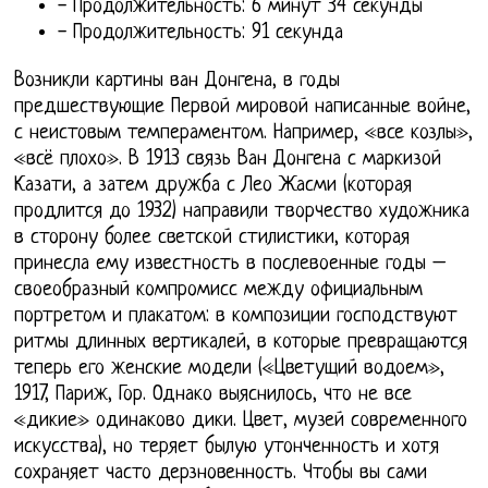
- Продолжительность: 6 минут 34 секунды
- Продолжительность: 91 секунда
Возникли картины ван Донгена, в годы
предшествующие Первой мировой написанные войне,
с неистовым темпераментом. Например, «все козлы»,
«всё плохо». В 1913 связь Ван Донгена с маркизой
Казати, а затем дружба с Лео Жасми (которая
продлится до 1932) направили творчество художника
в сторону более светской стилистики, которая
принесла ему известность в послевоенные годы –
своеобразный компромисс между официальным
портретом и плакатом: в композиции господствуют
ритмы длинных вертикалей, в которые превращаются
теперь его женские модели («Цветущий водоем»,
1917, Париж, Гор. Однако выяснилось, что не все
«дикие» одинаково дики. Цвет, музей современного
искусства), но теряет былую утонченность и хотя
сохраняет часто дерзновенность. Чтобы вы сами