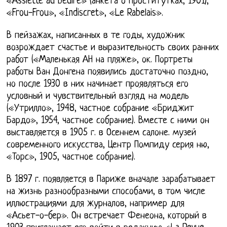
«Assiette au beuire» (анкета о проститутках, 1901),
«Frou-Frou», «Indiscret», «Le Rabelais».
В пейзажах, написанных в те годы, художник
возрождает счастье и выразительность своих ранних
работ («Маленькая АН на пляже», ок. Портреты
работы Ван Донгена появились достаточно поздно,
но после 1930 в них начинает проявляться его
условный и чувствительный взгляд на модель
(«Утрилло», 1948, частное собрание «Бриджит
Бардо», 1954, частное собрание). Вместе с ними он
выставляется в 1905 г. в Осеннем салоне. музей
современного искусства, Центр Помпиду серия ню,
«Торс», 1905, частное собрание).
В 1897 г. появляется в Париже вначале зарабатывает
на жизнь разнообразными способами, в том числе
иллюстрациями для журналов, например для
«Асьет-о-бер». Он встречает Фенеона, который в