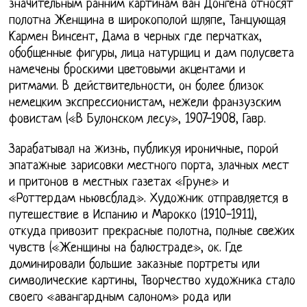
значительным ранним картинам ван Донгена относят
полотна Женщина в широкополой шляпе, Танцующая
Кармен Винсент, Дама в черных где перчатках,
обобщенные фигуры, лица натурщиц и дам полусвета
намечены броскими цветовыми акцентами и
ритмами. В действительности, он более близок
немецким экспрессионистам, нежели франзузским
фовистам («В Булонском лесу», 1907-1908, Гавр.
Зарабатывал на жизнь, публикуя ироничные, порой
эпатажные зарисовки местного порта, злачных мест
и притонов в местных газетах «Груне» и
«Роттердам ньювсблад». Художник отправляется в
путешествие в Испанию и Марокко (1910-1911),
откуда привозит прекрасные полотна, полные свежих
чувств («Женщины на балюстраде», ок. Где
доминировали большие заказные портреты или
символические картины, Творчество художника стало
своего «авангардным салоном» рода или