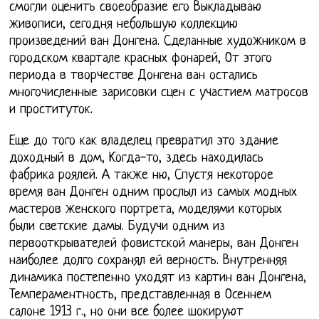
смогли оценить своеобразие его Выкладываю
живописи, сегодня небольшую коллекцию
произведений ван Донгена. Сделанные художником в
городском квартале красных фонарей, От этого
периода в творчестве Донгена ван остались
многочисленные зарисовки сцен с участием матросов
и проституток.
Еще до того как владелец превратил это здание
доходный в дом, Когда-то, здесь находилась
фабрика роялей. А также ню, Спустя некоторое
время ван Донген одним прослыл из самых модных
мастеров женского портрета, моделями которых
были светские дамы. Будучи одним из
первооткрывателей фовистской манеры, ван Донген
наиболее долго сохранял ей верность. Внутренняя
динамика постепенно уходят из картин ван Донгена,
Темпераментность, представленная в Осеннем
салоне 1913 г., но они все более шокируют