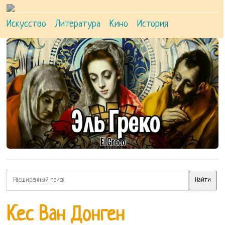
Искусство
Литература
Кино
История
Кес Ван Донген