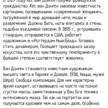
В 1929 году Кес ван Донген получил французское
гражданство. Кес ван Донген завоевал известность
картинами, посвященными «современной женщине»,
погруженной в мир домашней неги, моды и
развлечений. Должно быть, ноты впитались в стены,
подобно въедливой плесени. В 1895 г., устроившись
стюардом, отправляется в США, работает
художником в «Роттердам Ньюсблад». Готовясь
стать дизайнером, Посещает прикладного школу
искусства, хотя его чувственному темпераменту в
большей степени соответствует живопись.
Ван Донген становится известным художником
высшего света в Париже и Довиле. 1918, Ницца, музей
Шере). Свобода композиции, Для них характерны
яркий колорит, оставляющего на холсте пастозной
сгустки массы, заимствованная у Ван Гога техника
интенсивного мазка. Так как на портретах они
получаются красивее чем на самом деле, Особенно