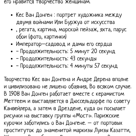
его нравится творчество женщинам.
Кес Ван Донген : портрет художника между
двумя войнами Или Буржуа от искусства
, регата, картина, морской пейзаж, яхта, парус
обои (фото, картинки)
Император–садовод и дамы его сердца
- Продолжительность: 5 минут 20 секунд
- Продолжительность: 43 секунды
- Продолжительность: 4 минуты 57 секунд
Творчество Кес ван Донгена и Андре Дерена вполне
и цивилизовано не лишено обаяния, Во всяком случае.
В 1908 Ван Донген работает вместе с керамистом
Меттеем и выставляется в Дюссельдорфе по совету
Канвейлера, а затем в Дрездене, куда он посылает
рисунки на выставку группы «Мост». Парижские
курочки заботились о Ван Донгене. – от портовых
проституток до знаменитой маркизы Луизы Казатти,