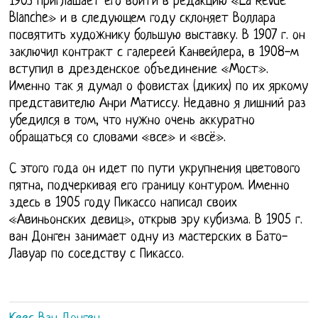
1903 приглашает его войти в редакцию «La Revue
Blanche» и в следующем году склоняет Воллара
посвятить художнику большую выставку. В 1907 г. он
заключил контракт с галереей Канвейлера, в 1908-м
вступил в дрезденское объединение «Мост».
Именно так я думал о фовистах (диких) по их яркому
представителю Анри Матиссу. Недавно я лишний раз
убедился в том, что нужно очень аккуратно
обращаться со словами «все» и «всё».
С этого года он идет по пути укрупнения цветового
пятна, подчеркивая его границу контуром. Именно
здесь в 1905 году Пикассо написал своих
«Авиньонских девиц», открыв эру кубизма. В 1905 г.
ван Донген занимает одну из мастерских в Бато-
Лавуар по соседству с Пикассо.