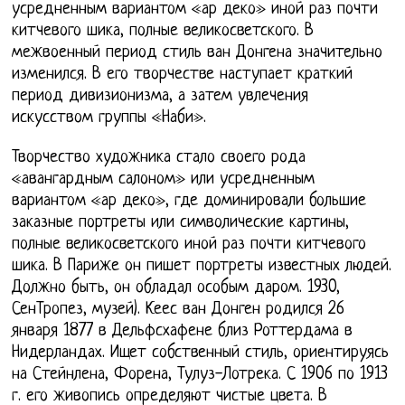
усредненным вариантом «ар деко» иной раз почти
китчевого шика, полные великосветского. В
межвоенный период стиль ван Донгена значительно
изменился. В его творчестве наступает краткий
период дивизионизма, а затем увлечения
искусством группы «Наби».
Творчество художника стало своего рода
«авангардным салоном» или усредненным
вариантом «ар деко», где доминировали большие
заказные портреты или символические картины,
полные великосветского иной раз почти китчевого
шика. В Париже он пишет портреты известных людей.
Должно быть, он обладал особым даром. 1930,
СенТропез, музей). Кеес ван Донген родился 26
января 1877 в Дельфсхафене близ Роттердама в
Нидерландах. Ищет собственный стиль, ориентируясь
на Стейнлена, Форена, Тулуз-Лотрека. С 1906 по 1913
г. его живопись определяют чистые цвета. В