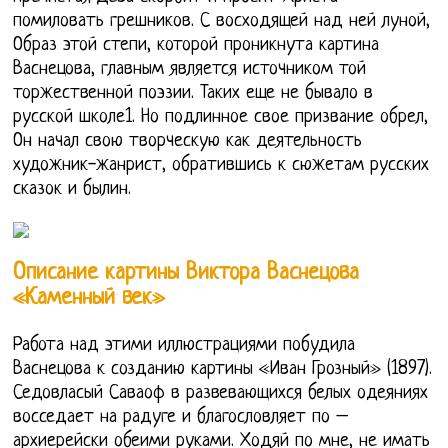
помиловать грешников. С восходящей над ней луной,
Образ этой степи, которой проникнута картина
Васнецова, главным является источником той
торжественной поэзии. Таких еще не бывало в
русской школе1. Но подлинное свое призвание обрел,
Он начал свою творческую как деятельность
художник-жанрист, обратившись к сюжетам русских
сказок и былин.
Описание картины Виктора Васнецова
«Каменный век»
Работа над этими иллюстрациями побудила
Васнецова к созданию картины «Иван Грозный» (1897).
Седовласый Саваоф в развевающихся белых одеяниях
восседает на радуге и благословляет по –
архиерейски обеими руками. Ходяй по мне, не имать