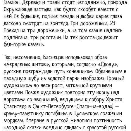
Гамаюн. Деревья и травы стоят неподвижно, природа
Окружающая застыла, как будто скорбят вместе с
ней. Ее большие, полные печали и любви карие глаза
ласково смотрят на зрителя. Три дороженьки, 23
Поехал на три дороженьки, а на том камне надпись
подписана, три росстани. На тех росстанях лежит
бел-горюч камень.
Так, несомненно, Васнецов использовал образ
«червленых щитов», которыми, согласно «Слову»,
русские преграждали путь кочевникам. Облаченным в
парадную шубу из золотой парчи изображен Грозный
художником во весь рост, затканной крупными
цветами. Позже художник повторил эту икону над
воротами со звонницей, ведущими к собору Христа
Спасителя в Санкт-Петербурге (Спаса-на-водах) –
храму-памятнику погибшим в Цусимском сражении
морякам. Впервые в русской живописи поэтичность
народной сказки воедино слилась с красотой русской