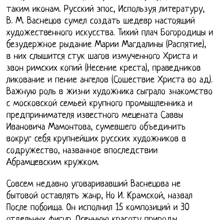
таким иконам. Русский эпос, Используя литературу,
В. М. Васнецов сумел создать шедевр настоящий
художественного искусства. Тихий плач Богородицы и
безудержное рыдание Марии Магдалины (Распятие),
в них слышится стук шагов измученного Христа и
звон римских копий (Несение креста), праведников
ликование и пение ангелов (Сошествие Христа во ад).
Важную роль в жизни художника сыграло знакомство
с московской семьей крупного промышленника и
предпринимателя известного мецената Саввы
Ивановича Мамонтова, сумевшего объединить
вокруг себя крупнейших русских художников в
содружество, названное впоследствии
Абрамцевским кружком.
Совсем недавно уговаривавший Васнецова не
бытовой оставлять жанр, Но И. Крамской, назвал
После побоища. Он исполнил 15 композиций и 30
отдельных фигур. Осеннюю красоту природы,