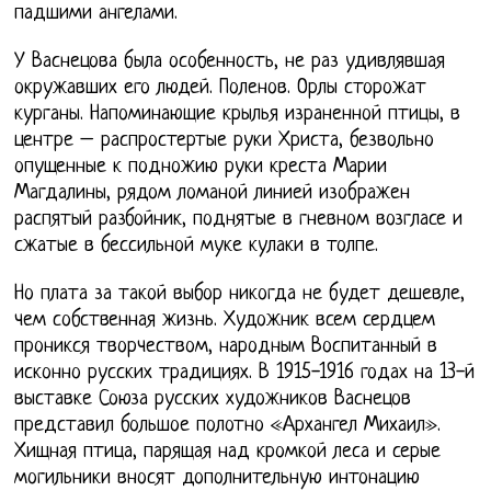
падшими ангелами.
У Васнецова была особенность, не раз удивлявшая
окружавших его людей. Поленов. Орлы сторожат
курганы. Напоминающие крылья израненной птицы, в
центре – распростертые руки Христа, безвольно
опущенные к подножию руки креста Марии
Магдалины, рядом ломаной линией изображен
распятый разбойник, поднятые в гневном возгласе и
сжатые в бессильной муке кулаки в толпе.
Но плата за такой выбор никогда не будет дешевле,
чем собственная жизнь. Художник всем сердцем
проникся творчеством, народным Воспитанный в
исконно русских традициях. В 1915-1916 годах на 13-й
выставке Союза русских художников Васнецов
представил большое полотно «Архангел Михаил».
Хищная птица, парящая над кромкой леса и серые
могильники вносят дополнительную интонацию