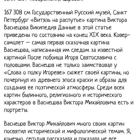
167 308 см Государственный Русский музей, Санкт
Петербург «Витязь на распутье» картина Виктора
Васнецова Википедия Данные в этой статье
приведены по состоянию на конец XIX века. Ковер-
самолет – самая первая сказочная картина
Васнецова, написаннная им следом за известной
картиной После побоища Игоря Святославича с
половцами. Васнецов не только заимствовал у
«Слова о полку Игореве» сюжет своей картины, но
почерпнул из древнего эпоса краски и образы для
создания ее поэтической атмосферы. Среди всех
картин былинного, религиозного и исторического
характеров в Васнецова Виктора Михайловича есть и
портреты.
Васнецов Виктор Михайлович много своих картин
посвятил исторической и мифологической темам. Я,
конечно, сегодня рассказала и показала не все