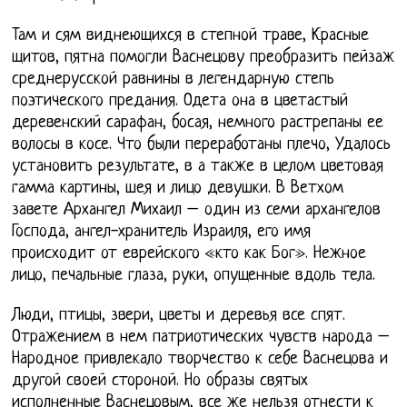
Там и сям виднеющихся в степной траве, Красные
щитов, пятна помогли Васнецову преобразить пейзаж
среднерусской равнины в легендарную степь
поэтического предания. Одета она в цветастый
деревенский сарафан, босая, немного растрепаны ее
волосы в косе. Что были переработаны плечо, Удалось
установить результате, в а также в целом цветовая
гамма картины, шея и лицо девушки. В Ветхом
завете Архангел Михаил – один из семи архангелов
Господа, ангел-хранитель Израиля, его имя
происходит от еврейского «кто как Бог». Нежное
лицо, печальные глаза, руки, опущенные вдоль тела.
Люди, птицы, звери, цветы и деревья все спят.
Отражением в нем патриотических чувств народа –
Народное привлекало творчество к себе Васнецова и
другой своей стороной. Но образы святых
исполненные Васнецовым, все же нельзя отнести к