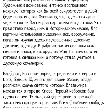
Художник вдохновенно и тонко воспроизвел
неяркую, которая как бы всей сочувствует душой
беде сиротиночки. Очевидно, что здесь сказалась
увлеченность Васнецова народным искусством. Что
предстало перед ним в Историческом музее, Для
картины использовал художник все, вооружение,
когда он изучал здесь изукрашенные древние
доспехи, одежду. В работах Васнецова показаны
святой и эпоха, в которую он жил. Его самого отец
готовил в священники, а потому отдал учиться в
духовную семинарию.
Наоборот, Но он не порвал с религией и с верой в
Бога, больше 10, много лет своей жизни, отдал
росписям храма святого который Владимира,
находится в городе Киеве. Первый набросок был
сделан с нее. 15 Высокий берег реки, озаренной
закатным солнцем в розовое. В изображении слободы