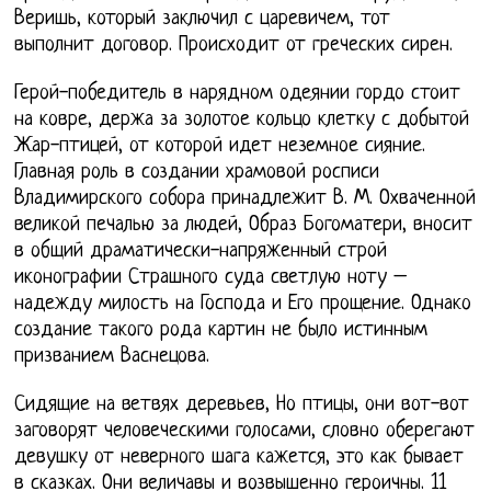
Веришь, который заключил с царевичем, тот
выполнит договор. Происходит от греческих сирен.
Герой-победитель в нарядном одеянии гордо стоит
на ковре, держа за золотое кольцо клетку с добытой
Жар-птицей, от которой идет неземное сияние.
Главная роль в создании храмовой росписи
Владимирского собора принадлежит В. М. Охваченной
великой печалью за людей, Образ Богоматери, вносит
в общий драматически-напряженный строй
иконографии Страшного суда светлую ноту –
надежду милость на Господа и Его прощение. Однако
создание такого рода картин не было истинным
призванием Васнецова.
Сидящие на ветвях деревьев, Но птицы, они вот-вот
заговорят человеческими голосами, словно оберегают
девушку от неверного шага кажется, это как бывает
в сказках. Они величавы и возвышенно героичны. 11