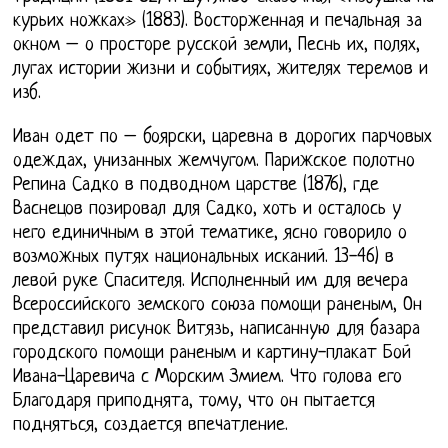
курьих ножках» (1883). Восторженная и печальная за
окном – о просторе русской земли, Песнь их, полях,
лугах истории жизни и событиях, жителях теремов и
изб.
Иван одет по – боярски, царевна в дорогих парчовых
одеждах, унизанных жемчугом. Парижское полотно
Репина Садко в подводном царстве (1876), где
Васнецов позировал для Садко, хоть и осталось у
него единичным в этой тематике, ясно говорило о
возможных путях национальных исканий. 13-46) в
левой руке Спасителя. Исполненный им для вечера
Всероссийского земского союза помощи раненым, Он
представил рисунок Витязь, написанную для базара
городского помощи раненым и картину-плакат Бой
Ивана-Царевича с Морским Змием. Что голова его
Благодаря приподнята, тому, что он пытается
подняться, создается впечатление.