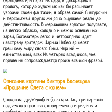
берендеев или палат их царя, в декорациях к
прологу, которую художник как бы расшивает
узорами своей фантазии, в образе самой Снегурочки
и персонажей других мы ясно ощущаем реальную
действительность. В мерцающем золотом полусвете,
на легких облаках, холодно и нежно освещенных
зарей, Богоматерь легко и неторопливо идет
навстречу зрителям: Царица Небесная несет
грешному миру своего Сына. Черный –
единственный, всех Из четырех всадников, чье
появление сопровождается произнесенной фразой.
Описание картины Виктора Васнецова
«Прощание Олега с конем»
Спокойны, дружелюбны богатыри. Так, три царевны
подземного царства одновременно и реальны и