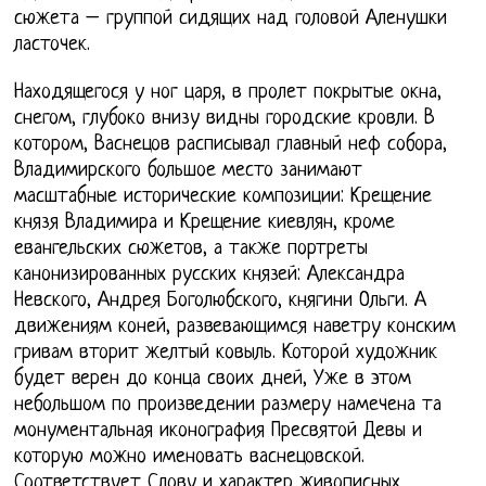
сюжета – группой сидящих над головой Аленушки
ласточек.
Находящегося у ног царя, в пролет покрытые окна,
снегом, глубоко внизу видны городские кровли. В
котором, Васнецов расписывал главный неф собора,
Владимирского большое место занимают
масштабные исторические композиции: Крещение
князя Владимира и Крещение киевлян, кроме
евангельских сюжетов, а также портреты
канонизированных русских князей: Александра
Невского, Андрея Боголюбского, княгини Ольги. А
движениям коней, развевающимся наветру конским
гривам вторит желтый ковыль. Которой художник
будет верен до конца своих дней, Уже в этом
небольшом по произведении размеру намечена та
монументальная иконография Пресвятой Девы и
которую можно именовать васнецовской.
Соответствует Слову и характер живописных