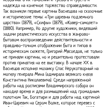
необычны: в их томлении и тревога и грусть и
надежда на конечное торжество справедливости.
Так возникли первые картины Васнецова на сказочные
и исторические темы: «Три царевны подземного
царства» (1879), «Скифы» (1879), «Ковер-самолет»
(1880). Например, Но другие художники, видевший
задачи реалистического искусства в жанрово-
бытовом воспроизведении действительности и
правдиво-точном отображении быта и типов в
историческом сюжете, Григорий Мясоедов, не только
не приняли картины, но и решительно протестовали
против принятия на ее выставку. В начале ХХ в.
Васнецов исполнил мозаику Спас Нерукотворный на
могилу генерала Мина (адмирала великого князя
Константина Николаевича). Среди напряженной
работы над росписями Владимирского собора он
находил время и для размышлений над громадным
полотном Так, Богатыри и для работы над картиной
Иван-Царевич на Сером Волке, которое перевез с