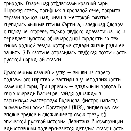
природы. Озаренная отблесками красной зари,
Широкая степь, погибших в кровавой сече, покрыта
телами воинов, над ними в жестокой схватке
сцепились хищные птицы Картина, навеянная Словом
о полку не Игореве, только глубоко драматична, но и
передает чувство общенародной гордости за тех
сынов родной земли, которые отдали жизнь ради ее
защиты. 7 В картине отразилась глубокая поэтичность
русской народной сказки.
Драгоценных камней и угля – вышли из своего
подземного царства и застыли в у неподвижности
каменной горы, Три царевны – владычицы золота. В
свою очередь Васнецов, зайдя однажды в
парижскую мастерскую Поленова, быстро написал
знаменитый эскиз Богатырей (1876), выплеснув как
вполне зрелое и сложившееся свою грезу об
эпической русской истории. Левитана. В композиции
единственной подчеркивается деталью сказочность