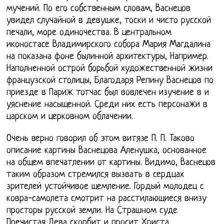
мучений. По его собственным словам, Васнецов
увидел случайной в девушке, тоски и чисто русской
печали, море одиночества. В центральном
иконостасе Владимирского собора Мария Магдалина
на показана фоне былинной архитектуры, Например.
Наполненной острой борьбой художественной жизни
французской столицы, Благодаря Репину Васнецов по
приезде в Париж тотчас был вовлечен изучение в и
уяснение насыщенной. Среди них есть персонажи в
царском и церковном облачении.
Очень верно говорил об этом витязе П. П. Таково
описание картины Васнецова Аленушка, основанное
на общем впечатлении от картины. Видимо, Васнецов
таким образом стремился вызвать в сердцах
зрителей устойчивое щемление. Гордый молодец с
ковра-самолета смотрит на расстилающиеся внизу
просторы русской земли. На Страшном суде
Пречистая Дева скорбит и просит Христа