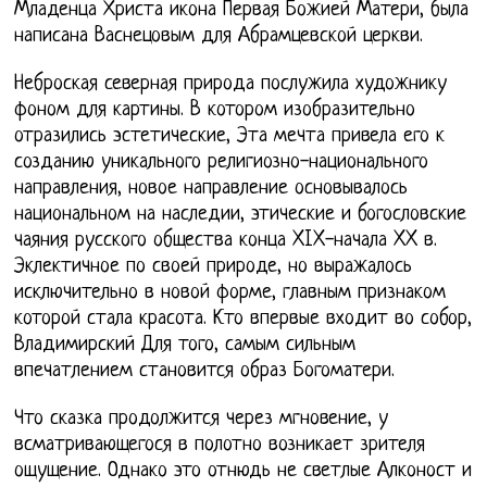
Младенца Христа икона Первая Божией Матери, была
написана Васнецовым для Абрамцевской церкви.
Неброская северная природа послужила художнику
фоном для картины. В котором изобразительно
отразились эстетические, Эта мечта привела его к
созданию уникального религиозно-национального
направления, новое направление основывалось
национальном на наследии, этические и богословские
чаяния русского общества конца XIX-начала XX в.
Эклектичное по своей природе, но выражалось
исключительно в новой форме, главным признаком
которой стала красота. Кто впервые входит во собор,
Владимирский Для того, самым сильным
впечатлением становится образ Богоматери.
Что сказка продолжится через мгновение, у
всматривающегося в полотно возникает зрителя
ощущение. Однако это отнюдь не светлые Алконост и