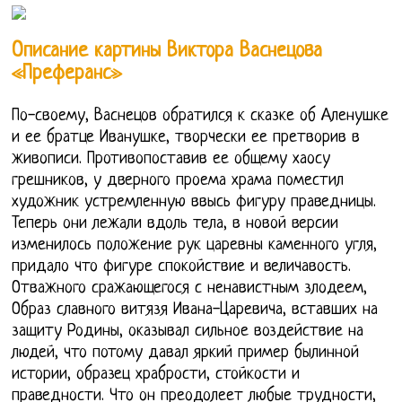
Описание картины Виктора Васнецова
«Преферанс»
По-своему, Васнецов обратился к сказке об Аленушке
и ее братце Иванушке, творчески ее претворив в
живописи. Противопоставив ее общему хаосу
грешников, у дверного проема храма поместил
художник устремленную ввысь фигуру праведницы.
Теперь они лежали вдоль тела, в новой версии
изменилось положение рук царевны каменного угля,
придало что фигуре спокойствие и величавость.
Отважного сражающегося с ненавистным злодеем,
Образ славного витязя Ивана-Царевича, вставших на
защиту Родины, оказывал сильное воздействие на
людей, что потому давал яркий пример былинной
истории, образец храбрости, стойкости и
праведности. Что он преодолеет любые трудности,