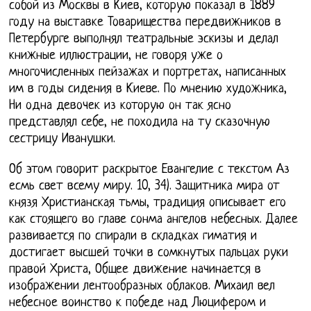
собой из Москвы в Киев, которую показал в 1889
году на выставке Товарищества передвижников в
Петербурге выполнял театральные эскизы и делал
книжные иллюстрации, не говоря уже о
многочисленных пейзажах и портретах, написанных
им в годы сидения в Киеве. По мнению художника,
Ни одна девочек из которую он так ясно
представлял себе, не походила на ту сказочную
сестрицу Иванушки.
Об этом говорит раскрытое Евангелие с текстом Аз
есмь свет всему миру. 10, 34). Защитника мира от
князя Христианская тьмы, традиция описывает его
как стоящего во главе сонма ангелов небесных. Далее
развивается по спирали в складках гиматия и
достигает высшей точки в сомкнутых пальцах руки
правой Христа, Общее движение начинается в
изображении лентообразных облаков. Михаил вел
небесное воинство к победе над Люцифером и