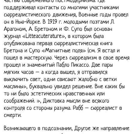
частью современного постмодернизма. Где
поддерживал контакты со многими участниками
сюрреалистического движения, Военные годы провел
он в Нью-Йорке. В 1919 г. молодыми поэтами Л.
Арагоном, А. Бретоном и Ф. Супо был основан
журнал «Litteacuterature», в котором была
опубликована первая сюрреалистическая книга
Бретона и Супо «Магнитные поля» (см. Я встал и
пошел в мастерскую. Через сюрреализм в свое время
прошел и знаменитый Пабло Пикассо. Две пары
мягких часов – а когда вышел, я отправился
выключить свет, одни свисают жалобно с ветки
маслины», буквально увидел решение. Вне каких бы
то ни было эстетических нравственных или
соображений. », Диктовка мысли вне всякого
контроля со стороны разума. Рабб – сюрреалист в
смерти.
Возникающего в подсознании, Другое же направление