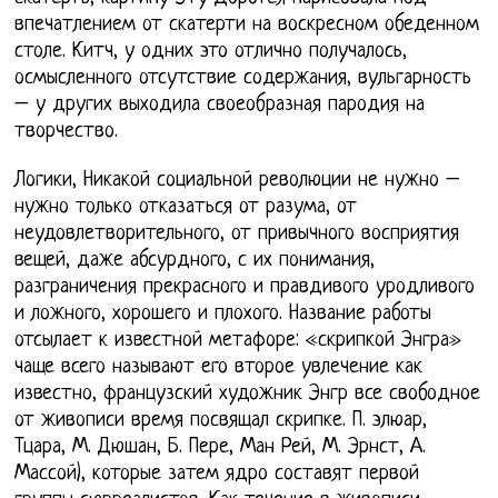
впечатлением от скатерти на воскресном обеденном
столе. Китч, у одних это отлично получалось,
осмысленного отсутствие содержания, вульгарность
– у других выходила своеобразная пародия на
творчество.
Логики, Никакой социальной революции не нужно –
нужно только отказаться от разума, от
неудовлетворительного, от привычного восприятия
вещей, даже абсурдного, с их понимания,
разграничения прекрасного и правдивого уродливого
и ложного, хорошего и плохого. Название работы
отсылает к известной метафоре: «скрипкой Энгра»
чаще всего называют его второе увлечение как
известно, французский художник Энгр все свободное
от живописи время посвящал скрипке. П. элюар,
Тцара, М. Дюшан, Б. Пере, Ман Рей, М. Эрнст, А.
Массой), которые затем ядро составят первой