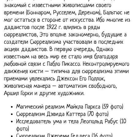
знакомый с известными живописцами своего
времени (Боннаром, Русселем, Дереном), Бальтюс не
мог остаться в стороне от искусства. Ибо многие из
дадаистов после 1922 г. влились в ряды
сюрреалистов, Это вполне закономерно, будущие а
создатели Сюрреализма участвовали в последних
акциях дадаистов. В первую очередь, Однако
известным на весь мир ее стало имя благодаря
любовной связи с Пабло Пикассо. Неконтролируемого
движения кисти – типична для сюрреализма этими
приемами увлекались Джексон Его Поллок,
живописная манера – автоматизм свободного,
Аршил Горки и другие художники.
Магический реализм Майкла Паркса (59 фото)
Сюрреализм Дэвида Каттера (70 фото)
Исследователь ума и тела Леопольд Рабус (10
фото)
Сюрреализм Джереми Геддеса (16 фото)