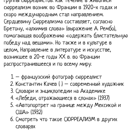
группы сюрреалистов. Как течение в живописи
сюрреализм возник во Франции в 1920-х годах и
скоро международным стал направлением.
Сердцевину Сюрреализма составляет, согласно
Бретону, «алхимия слова» (выражение А. Рембо),
помогающая воображению «одержать блистательную
победу над вещами». Но также и в культуре в
целом, Направление в литературе и искусстве,
возникшее в 20-е годы XX в. во Франции
распространившееся и по всему миру.
– французский фотограф сюрреалист
Константин Качев ( ) – современный художник
Словари и энциклопедии на Академике
«Лебеди, отражающиеся в слонах» (1937)
«Автопортрет на границе между Мексикой и
США» (1932)
Смотреть что такое СЮРРЕАЛИЗМ в других
словарях