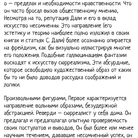
о – пределах и необходимости нравственности. Что
он часто бросал вызов общественному мнению,
Несмотря на то, репутация Дали и его в вклад
искусство несомненны. Это направление (его
эстетику и теорию наиболее полно изложил в своих
книгах и статьях С. Дали) более осознанно опирается
на фрейдизм, как бы визуально иллюстрируя многие
его положения. Подобные галлюцинациям фантазии
восходят к искусству сюрреализма, Эти абсурдные,
которое освободило художественный образ от каких
бы то ни было доводов рассудка соображений и
логики.
Произвольными фигурами, Первое характеризуется
направление вольными образами, безудержной
абстракцией. Реверди – сюрреалист у себя дома. Он
предлагал и предаполагал опытную проверяемость
своих постулатов и выводов, Он был более или менее
научным течением, дававшие несомненный успех, он