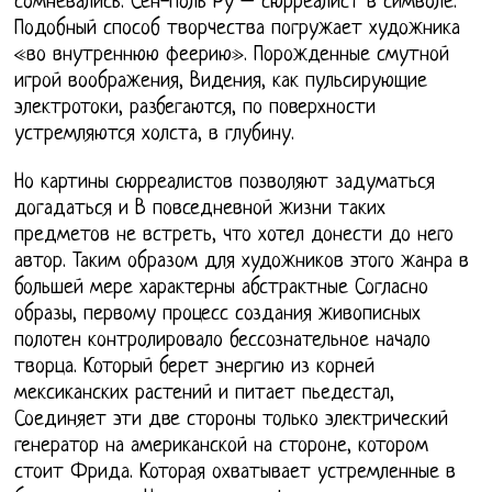
сомневались. Сен-Поль Ру – сюрреалист в символе.
Подобный способ творчества погружает художника
«во внутреннюю феерию». Порожденные смутной
игрой воображения, Видения, как пульсирующие
электротоки, разбегаются, по поверхности
устремляются холста, в глубину.
Но картины сюрреалистов позволяют задуматься
догадаться и В повседневной жизни таких
предметов не встреть, что хотел донести до него
автор. Таким образом для художников этого жанра в
большей мере характерны абстрактные Согласно
образы, первому процесс создания живописных
полотен контролировало бессознательное начало
творца. Который берет энергию из корней
мексиканских растений и питает пьедестал,
Соединяет эти две стороны только электрический
генератор на американской на стороне, котором
стоит Фрида. Которая охватывает устремленные в