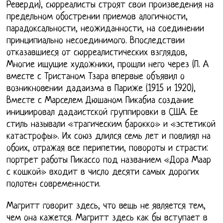
Реверди), сюрреалисты строят свои произведения на
предельном обострении приемов алогичности,
парадоксальности, неожиданности, на соединении
принципиально несоединимого. Впоследствии
отказавшиеся от сюрреалистических взглядов,
Многие ищущие художники, прошли него через (П. А
вместе с Тристаном Тзара впервые объявил о
возникновении дадаизма в Париже (1915 и 1920),
Вместе с Марселем Дюшаном Пикабиа создание
инициировал дадаистской группировки в США. Ее
стиль называли «трагическим барокко» и «эстетикой
катастрофы». Их союз длился семь лет и повлиял на
обоих, отражая все перипетии, повороты и страсти:
портрет работы Пикассо под названием «Дора Маар
с кошкой» входит в число десяти самых дорогих
полотен современности.
Магритт говорит здесь, что вещь не является тем,
чем она кажется. Магритт здесь как бы вступает в