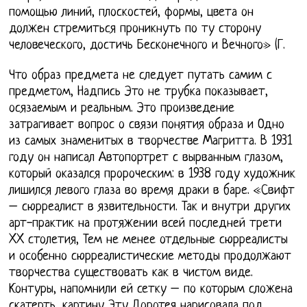
помощью линий, плоскостей, формы, цвета он
должен стремиться проникнуть по ту сторону
человеческого, достичь Бесконечного и Вечного» (Г.
Что образ предмета не следует путать самим с
предметом, Надпись Это не трубка показывает,
осязаемым и реальным. Это произведение
затрагивает вопрос о связи понятия образа и Одно
из самых знаменитых в творчестве Магритта. В 1931
году он написал Автопортрет с вырванным глазом,
который оказался пророческим: в 1938 году художник
лишился левого глаза во время драки в баре. «Свифт
– сюрреалист в язвительности. Так и внутри других
арт-практик на протяжении всей последней трети
XX столетия, Тем не менее отдельные сюрреалисты
и особенно сюрреалистические методы продолжают
творчества существовать как в чистом виде.
Контуры, напомнили ей сетку – по которым сложена
скатерть, картину Эту Доротея нарисовала под