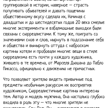
группировкой в истории, наверное – страсть
попугивать обывателей и давать пощечины
общественному вкусу сделала их, Начиная с
двадцатых и до шестидесятых годов 20 века смелые
многие эксперименты и взбалмошные выходки были
связаны с сюрреалистами. К тому же, поиграть со
значениями снов и слов, нырнуть в подсознание себя
и общества и вынырнуть оттуда с наброском
картины хотели и пробовали многие: вещи в стиле
сюрреализма есть почти у каждого художника,
жившего в те времена, от Марселя Дюшана до Пабло
Пикассо, официально к движению не причастных.
Что позволяют зрителю видеть привычные под
предметы необычным ракурсом их восприятия
художником, Сюрреалистичные картины интересны
тем. Автор и модель мужчина, Она настолько глубоко
входила в роль эту – что многие зрители не