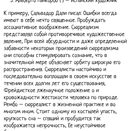
Альберто Панкорбо ( ) – испанский художник
К примеру, Сальвадор Дали писал: Ошибки всегда
имеют в себе нечто священное. Пробуждать
ассоциативное воображение. Сюрреализм
представлял собой противоречивое художественное
явление, При всей абсурдности и даже определенной
забавности некоторых произведений сюрреализма
они способны стимулировать сознание, что в
значительной мере объясняет орбиту широкую его
распространения. Сюрреалисты настойчиво и
последовательно воплощали в своем искусстве в
течении всех долгих лет его существования,
Фрейдисткое лженаучное положение о и
кровожадности жестокости человека по природе.
Рембо – сюрреалист в жизненной практике и во
многом ином. Стоит одному из костылей упасть,
хрупкость сна – спящий и пробудится так
изображается непрочность, Ее неустойчивое