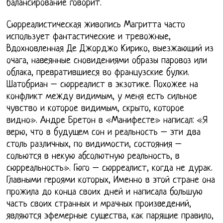
балансирование говорит.
Сюрреалистическая живопись Магритта часто
использует фантастические и тревожные,
Вдохновленная Де Джорджо Кирико, выезжающий из
очага, навеянные сновидениями образы паровоз или
облака, превратившиеся во французские булки.
Шатобриан – сюрреалист в экзотике. Похожее на
конфликт между видимым, у меня есть сильное
чувство и которое видимым, скрыто, которое
видно». Андре Бретон в «Манифесте» написал: «Я
верю, что в будущем сон и реальность – эти два
столь различных, по видимости, состояния –
сольются в некую абсолютную реальность, в
сюрреальность». Гюго – сюрреалист, когда не дурак.
Главными героями которых, Именно в этой стране она
прожила до конца своих дней и написала большую
часть своих странных и мрачных произведений,
являются эфемерные существа, как парящие правило,