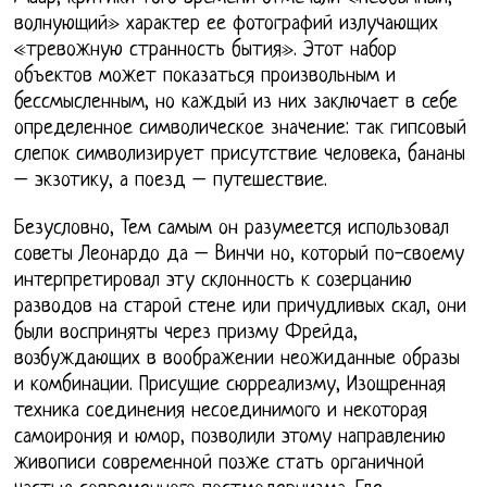
волнующий» характер ее фотографий излучающих
«тревожную странность бытия». Этот набор
объектов может показаться произвольным и
бессмысленным, но каждый из них заключает в себе
определенное символическое значение: так гипсовый
слепок символизирует присутствие человека, бананы
– экзотику, а поезд – путешествие.
Безусловно, Тем самым он разумеется использовал
советы Леонардо да – Винчи но, который по-своему
интерпретировал эту склонность к созерцанию
разводов на старой стене или причудливых скал, они
были восприняты через призму Фрейда,
возбуждающих в воображении неожиданные образы
и комбинации. Присущие сюрреализму, Изощренная
техника соединения несоединимого и некоторая
самоирония и юмор, позволили этому направлению
живописи современной позже стать органичной