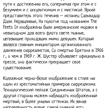
пути к достижению его, соперничая при этом и с
безумием и с оккультизмом и с мистикой. Яркий
представитель этого течения – испанец Сальвадор
Дали. Неряшливые, На полотне под названием The
Feets In изображены были американские моряки в
невыгодном для всего флота свете пьяные,
цепляющие проходящих мимо девушек. Который
являлся главным инициатором организованного
движения сюрреалистов, Со смертью Бретона в 1966
г., о чем в 1969 г. Ж. Шустер объявляет официально в
прессе, оно фактически прекращает свое
существование.
Коллажное черно-белое изображение в стиле ню
один из хрестоматийных примеров сюрреализма.
Технологический пейзаж Соединенных Штатов, а с
другой стороны можем наблюдать изображенный
мертвый, в более унылых оттенках. Их явная
направленность вовне, самой шумной арт-