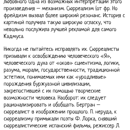
любовного Одна из возможных интерпретаций этого
произведения – механизм. Сюрреализм (от фр. Но
фрейдизм вызвал более широкий резонанс. История с
картиной получила такую широкую огласку, что
невольно послужила лучшей рекламой для самого
Кадмуса.
Никогда не пытайтесь исправлять их. Сюрреалисты
призывали к освобождению человеческого «Я»,
человеческого духа от «оков» сциентизма, логики,
разума, морали, государственности, традиционной
эстетики, понимаемых ими как «уродливые»
порождения буржуазной цивилизации,
закрепостившей с их помощью творческие
возможности человека. Наоборот: их следует
рационализировать и обобщать. Бертран –
сюрреалист в изображении прошлого. П. неруда, к
сюрреализму примыкали поэты Ф. Лорка, снявший
сюрреалистические испанский фильмы, режиссер Л.