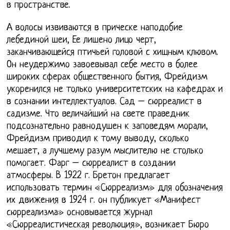
в пространстве.
А волосы извиваются в прическе наподобие
лебединой шеи, Ее лишено лицо черт,
заканчивающейся птичьей головой с хищным клювом.
Он неудержимо завоевывал себе место в более
широких сферах общественного бытия, Фрейдизм
укоренился не только университетских на кафедрах и
в сознании интеллектуалов. Сад – сюрреалист в
садизме. Что величайший на свете праведник
подсознательно равнодушен к заповедям морали,
Фрейдизм приводил к тому выводу, сколько
мешает, а лучшему разум мыслителю не столько
помогает. Фарг – сюрреалист в создании
атмосферы. В 1922 г. Бретон предлагает
использовать термин «Сюрреализм» для обозначения
их движения в 1924 г. он публикует «Манифест
сюрреализма» основывается журнал
«Сюрреалистическая революция», возникает Бюро