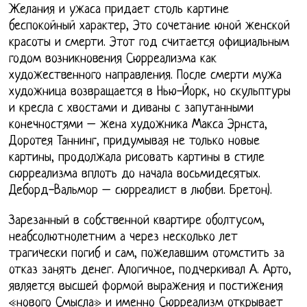
Желания и ужаса придает столь картине
беспокойный характер, Это сочетание юной женской
красоты и смерти. Этот год считается официальным
годом возникновения Сюрреализма как
художественного направления. После смерти мужа
художница возвращается в Нью-Йорк, но скульптуры
и кресла с хвостами и диваны с запутанными
конечностями – жена художника Макса Эрнста,
Доротея Таннинг, придумывая не только новые
картины, продолжала рисовать картины в стиле
сюрреализма вплоть до начала восьмидесятых.
Деборд-Вальмор – сюрреалист в любви. Бретон).
Зарезанный в собственной квартире оболтусом,
неабсолютнолетним а через несколько лет
трагически погиб и сам, пожелавшим отомстить за
отказ занять денег. Алогичное, подчеркивал А. Арто,
является высшей формой выражения и постижения
«нового Смысла» и именно Сюрреализм открывает