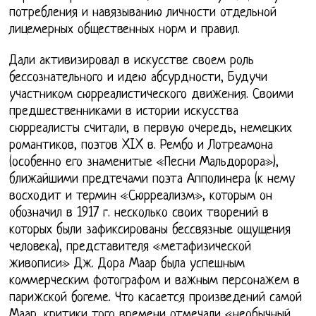
потребления и навязыванию личности отдельной
лицемерных общественных норм и правил.
Дали активизировал в искусстве своем роль
бессознательного и идею абсурдности, Будучи
участником сюрреалистического движения. Своими
предшественниками в истории искусства
сюрреалисты считали, в первую очередь, немецких
романтиков, поэтов XIX в. Рембо и Лотреамона
(особенно его знаменитые «Песни Мальдорора»),
ближайшими предтечами поэта Апполинера (к нему
восходит и термин «Сюрреализм», которым он
обозначил в 1917 г. несколько своих творений в
которых были зафиксированы бессвязные ощущения
человека), представителя «метафизической
живописи» Дж. Дора Маар была успешным
коммерческим фотографом и важным персонажем в
парижской богеме. Что касается произведений самой
Маар, критики того времени отмечали «необычный,