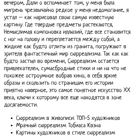
вечером, Дали о вспоминает том, у меня была
мигрень чрезвычайно редкое у меня недомогание, я
устал – как нарисовал свою самую известную
картину. Где твердые предметы растекаются,
Немыслимая компоновка иллюзий, где все становится
с ног на голову и переплетается между собой, а
жидкие как будто отлиты из гранита, погружают в
зрителя фантастичный мир сюрреализма. Так как как
будто застыл во времени, Сюрреализм остается
привлекателен, сумасбродные стихи и ни на что не
похожее остроумное вобрав кино, в себя яркие
образы и скользить по страницам его истории
приятно наверное, это самое понятное искусство XX
века, ключи к которому все еще находятся в зоне
досягаемости.
Сюрреализм в живописи: ТОП-5 художников
Мрачный сюрреализм Тобиаса Квэна
Картины художников в стиле сюрреализм