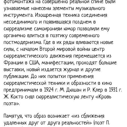
фотомонтажа на совершенно реальной спине были
узнаваемые нанесены элементы музыкального
инструмента. Изощренная техника соединения
несоединимого и появившаяся позднем в
сюрреализме самоиронияи юмор позволили ему
органично влиться в поэтику современного
постмодернизма. Где в их ряды вливаются новые
силы, с началом Второй мировой войны центр
сюрреалистического движения перемещается из
Франции в США, манифестации, проходят большие
выставки, новый издается журнал и другие
публикации. До них попытки применения
сюрреалистической техники и образности в кино
предпринимали в 1924 г. М. Дюшан и Р. Клер в 1931 г.
Ж. Кокто снял сюрреалистическую ленту «Кровь
поэта».
Памятуя, что образ возникает «из сближения
удаленных друг от друга реальностей» (поэт П.