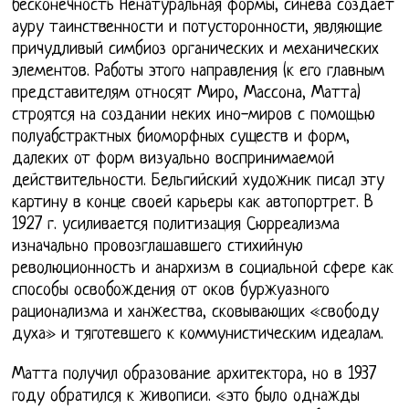
бесконечность Ненатуральная формы, синева создает
ауру таинственности и потусторонности, являющие
причудливый симбиоз органических и механических
элементов. Работы этого направления (к его главным
представителям относят Миро, Массона, Матта)
строятся на создании неких ино-миров с помощью
полуабстрактных биоморфных существ и форм,
далеких от форм визуально воспринимаемой
действительности. Бельгийский художник писал эту
картину в конце своей карьеры как автопортрет. В
1927 г. усиливается политизация Сюрреализма
изначально провозглашавшего стихийную
революционность и анархизм в социальной сфере как
способы освобождения от оков буржуазного
рационализма и ханжества, сковывающих «свободу
духа» и тяготевшего к коммунистическим идеалам.
Матта получил образование архитектора, но в 1937
году обратился к живописи. «это было однажды