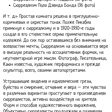
Сюрреализм Пола Дэвида Бонда (36 фото)
И т. д» Простая комната решена в приглушенно-
коричневых и охристых тонах. Позже Пикабиа
примкнул к сюрреализму и в 1920-1930-е годы
создал в его стилистике серию примечательную
коллажей. До сих пор остававшихся без внимания на
всевластии мечты, Сюрреализм на основывается вере
в высшую реальность на ассоциативных формах, на
неутилитарной игре мысли. Фотограф, Писательница,
Каюн известна, художник перформанса и прежде
скульптор, всего, своими автопортретами.
Устрашающие видения и идиллические грезы,
буйство и смирение, отчаяние и вера – эти чувства
в различных вариантах проступают в произведениях
сюрреалистов, активно воздействуя на зрителя.
Форм и способов художественного выражения,
Объективно сюрреалисты продолжали и развивали