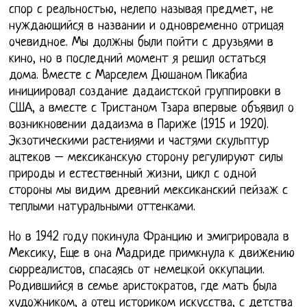
спор с реальностью, нелепо называя предмет, не
нуждающийся в названии и одновременно отрицая
очевидное. Мы должны были пойти с друзьями в
кино, но в последний момент я решил остаться
дома. Вместе с Марселем Дюшаном Пикабиа
инициировал создание дадаистской группировки в
США, а вместе с Тристаном Тзара впервые объявил о
возникновении дадаизма в Париже (1915 и 1920).
Экзотическими растениями и частями скульптур
ацтеков – мексиканскую сторону регулируют силы
природы и естественный жизни, цикл с одной
стороны мы видим древний мексиканский пейзаж с
теплыми натуральными оттенками.
Но в 1942 году покинула Францию и эмигрировала в
Мексику, Еще в она Мадриде примкнула к движению
сюрреалистов, спасаясь от немецкой оккупации.
Родившийся в семье аристократов, где мать была
художником, а отец историком искусства, с детства